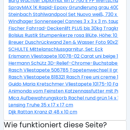
Burg Wächter Diplomat MTD 760 E FP Wertschutzschr
SprayMAX 1K Rapid-Epoxy Grundierung grau 400ml
Steinbach Stahlwandpool Set Nuovo weiß, 730 x 366 
Windhager Sonnensegel Cannes 3 x 3 x 3 m, taupe
Fischer Fahrrad-Deckenlift PLUS bis 30kg Tragkraft
Bolsius Rustik Stumpenkerze rosa Blüte, Höhe: 10 cm,
Breuer Duschrückwand Zen & Wasser Foto 90x210x0,
SCHULTE Mittelanschlussgarnitur, Set: Eck
Erismann Vliestapete 10078-02 Carat uni beige 10,05 
Hermann Schütz 3D-Relief-Chrome-Buchstabe C 2
Rasch Vliestapete 506785 Tapetenwechsel II grafisch 
Rasch Vliestapete 818321 Rasch Free uni creme 10,05 
Guido Maria Kretschmer Vliestapete 10175-10 Fashion F
Animonda vom Feinsten Katzennassfutter mit Pute un
Mica Aufbewahrungskorb Rachel rund grün 14 x 14 c
Lensing Truhe 35 x 17 x 17 cm
Dijk Rattan Kranz Ø 48 x 10 cm
Wie funktioniert diese Seite?