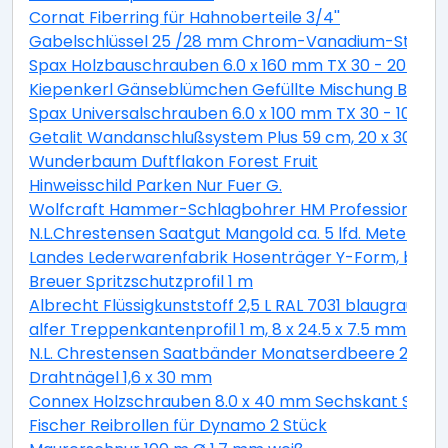
Cornat Fiberring für Hahnoberteile 3/4''
Gabelschlüssel 25 /28 mm Chrom-Vanadium-Stahl
Spax Holzbauschrauben 6.0 x 160 mm TX 30 - 20 Stk.
Kiepenkerl Gänseblümchen Gefüllte Mischung Bellis pe
Spax Universalschrauben 6.0 x 100 mm TX 30 - 10 Stk.
Getalit Wandanschlußsystem Plus 59 cm, 20 x 30 mm
Wunderbaum Duftflakon Forest Fruit
Hinweisschild Parken Nur Fuer G.
Wolfcraft Hammer-Schlagbohrer HM Professional S
N.L.Chrestensen Saatgut Mangold ca. 5 lfd. Meter
Landes Lederwarenfabrik Hosenträger Y-Form, breit, 
Breuer Spritzschutzprofil 1 m
Albrecht Flüssigkunststoff 2,5 L RAL 7031 blaugrau
alfer Treppenkantenprofil 1 m, 8 x 24.5 x 7.5 mm Alumi
N.L. Chrestensen Saatbänder Monatserdbeere 2 m S
Drahtnägel 1,6 x 30 mm
Connex Holzschrauben 8.0 x 40 mm Sechskant Sechsk
Fischer Reibrollen für Dynamo 2 Stück