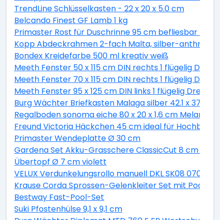
TrendLine Schlüsselkasten - 22 x 20 x 5.0 cm
Belcando Finest GF Lamb 1 kg
Primaster Rost für Duschrinne 95 cm befliesbar Läng
Kopp Abdeckrahmen 2-fach Malta, silber-anthrazit,
Bondex Kreidefarbe 500 ml kreativ weiß
Meeth Fenster 50 x 115 cm DIN rechts 1 flügelig Dreh
Meeth Fenster 70 x 115 cm DIN rechts 1 flügelig Dreh-
Meeth Fenster 95 x 125 cm DIN links 1 flügelig Dreh-
Burg Wächter Briefkasten Malaga silber 42.1 x 37.7 x 1
Regalboden sonoma eiche 80 x 20 x 1,6 cm Melaminb
Freund Victoria Häckchen 45 cm ideal für Hochbeete
Primaster Wendeplatte Ø 30 cm
Gardena Set Akku-Grasschere ClassicCut 8 cm Schni
Übertopf Ø 7 cm violett
VELUX Verdunkelungsrollo manuell DKL SK08 0705S g
Krause Corda Sprossen-Gelenkleiter Set mit Podest 4
Bestway Fast-Pool-Set
Suki Pfostenhülse 9,1 x 9,1 cm