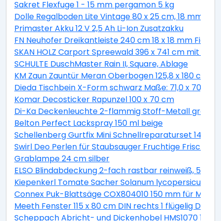
Sakret Flexfuge 1 - 15 mm pergamon 5 kg
Dolle Regalboden Lite Vintage 80 x 25 cm, 18 mm, kie
Primaster Akku 12 V 2,5 Ah Li-Ion Zusatzakku
FN Neuhofer Dreikantleiste 240 cm 18 x 18 mm Fichte
SKAN HOLZ Carport Spreewald 396 x 741 cm mit EP
SCHULTE DuschMaster Rain II, Square, Ablage
KM Zaun Zauntür Meran Oberbogen 125,8 x 180 cm, bra
Dieda Tischbein X-Form schwarz Maße: 71,0 x 70,0 x 1
Komar Decosticker Rapunzel 100 x 70 cm
Di-Ka Deckenleuchte 2-flammig Stoff-Metall grau-sa
Belton Perfect Lackspray 150 ml beige
Schellenberg Gurtfix Mini Schnellreparaturset 14 mm
Swirl Deo Perlen für Staubsauger Fruchtige Frische 4
Grablampe 24 cm silber
ELSO Blindabdeckung 2-fach rastbar reinweiß, 50303
Kiepenkerl Tomate Sacher Solanum lycopersicum, Inh
Connex Puk-Blattsäge COX804010 150 mm für Metall
Meeth Fenster 115 x 80 cm DIN rechts 1 flügelig Dreh-
Scheppach Abricht- und Dickenhobel HMS1070 1500