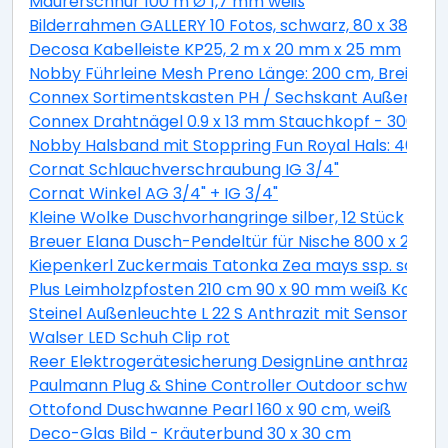
Maurerschnur 100 m Ø 1,7 mm weiß
Bilderrahmen GALLERY 10 Fotos, schwarz, 80 x 38 cm
Decosa Kabelleiste KP25, 2 m x 20 mm x 25 mm
Nobby Führleine Mesh Preno Länge: 200 cm, Breite: 1
Connex Sortimentskasten PH / Sechskant Außen - 27
Connex Drahtnägel 0.9 x 13 mm Stauchkopf - 300 g
Nobby Halsband mit Stoppring Fun Royal Hals: 40 cm,
Cornat Schlauchverschraubung IG 3/4"
Cornat Winkel AG 3/4" + IG 3/4"
Kleine Wolke Duschvorhangringe silber, 12 Stück
Breuer Elana Dusch-Pendeltür für Nische 800 x 2000 mm,
Kiepenkerl Zuckermais Tatonka Zea mays ssp. sacchar
Plus Leimholzpfosten 210 cm 90 x 90 mm weiß Kopf ge
Steinel Außenleuchte L 22 S Anthrazit mit Sensor sc
Walser LED Schuh Clip rot
Reer Elektrogerätesicherung DesignLine anthrazit
Paulmann Plug & Shine Controller Outdoor schwarz K
Ottofond Duschwanne Pearl 160 x 90 cm, weiß
Deco-Glas Bild - Kräuterbund 30 x 30 cm