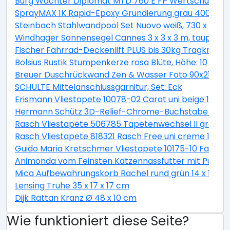
Burg Wächter Diplomat MTD 760 E FP Wertschutzschr
SprayMAX 1K Rapid-Epoxy Grundierung grau 400ml
Steinbach Stahlwandpool Set Nuovo weiß, 730 x 366 
Windhager Sonnensegel Cannes 3 x 3 x 3 m, taupe
Fischer Fahrrad-Deckenlift PLUS bis 30kg Tragkraft
Bolsius Rustik Stumpenkerze rosa Blüte, Höhe: 10 cm,
Breuer Duschrückwand Zen & Wasser Foto 90x210x0,
SCHULTE Mittelanschlussgarnitur, Set: Eck
Erismann Vliestapete 10078-02 Carat uni beige 10,05 
Hermann Schütz 3D-Relief-Chrome-Buchstabe C 2
Rasch Vliestapete 506785 Tapetenwechsel II grafisch 
Rasch Vliestapete 818321 Rasch Free uni creme 10,05 
Guido Maria Kretschmer Vliestapete 10175-10 Fashion F
Animonda vom Feinsten Katzennassfutter mit Pute un
Mica Aufbewahrungskorb Rachel rund grün 14 x 14 c
Lensing Truhe 35 x 17 x 17 cm
Dijk Rattan Kranz Ø 48 x 10 cm
Wie funktioniert diese Seite?