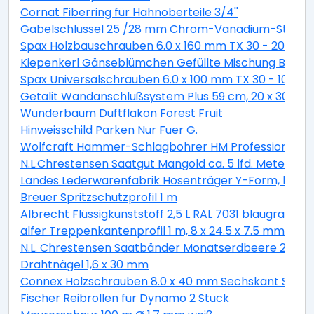
Cornat Fiberring für Hahnoberteile 3/4''
Gabelschlüssel 25 /28 mm Chrom-Vanadium-Stahl
Spax Holzbauschrauben 6.0 x 160 mm TX 30 - 20 Stk.
Kiepenkerl Gänseblümchen Gefüllte Mischung Bellis pe
Spax Universalschrauben 6.0 x 100 mm TX 30 - 10 Stk.
Getalit Wandanschlußsystem Plus 59 cm, 20 x 30 mm
Wunderbaum Duftflakon Forest Fruit
Hinweisschild Parken Nur Fuer G.
Wolfcraft Hammer-Schlagbohrer HM Professional S
N.L.Chrestensen Saatgut Mangold ca. 5 lfd. Meter
Landes Lederwarenfabrik Hosenträger Y-Form, breit, 
Breuer Spritzschutzprofil 1 m
Albrecht Flüssigkunststoff 2,5 L RAL 7031 blaugrau
alfer Treppenkantenprofil 1 m, 8 x 24.5 x 7.5 mm Alumi
N.L. Chrestensen Saatbänder Monatserdbeere 2 m S
Drahtnägel 1,6 x 30 mm
Connex Holzschrauben 8.0 x 40 mm Sechskant Sechsk
Fischer Reibrollen für Dynamo 2 Stück