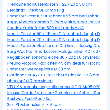
TrendLine Schlüsselkasten - 22 x 20 x 5.0 cm
Belcando Finest GF Lamb 1 kg
Primaster Rost für Duschrinne 95 cm befliesbar Läng
Kopp Abdeckrahmen 2-fach Malta, silber-anthrazit,
Bondex Kreidefarbe 500 ml kreativ weiß
Meeth Fenster 50 x 115 cm DIN rechts 1 flügelig Dreh
Meeth Fenster 70 x 115 cm DIN rechts 1 flügelig Dreh-
Meeth Fenster 95 x 125 cm DIN links 1 flügelig Dreh-
Burg Wächter Briefkasten Malaga silber 42.1 x 37.7 x 1
Regalboden sonoma eiche 80 x 20 x 1,6 cm Melaminb
Freund Victoria Häckchen 45 cm ideal für Hochbeete
Primaster Wendeplatte Ø 30 cm
Gardena Set Akku-Grasschere ClassicCut 8 cm Schni
Übertopf Ø 7 cm violett
VELUX Verdunkelungsrollo manuell DKL SK08 0705S g
Krause Corda Sprossen-Gelenkleiter Set mit Podest 4
Bestway Fast-Pool-Set
Suki Pfostenhülse 9,1 x 9,1 cm