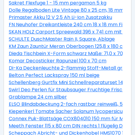
Sakret Flexfuge 1 - 15 mm pergamon 5 kg
Dolle Regalboden Lite Vintage 80 x 25 cm, 18 mm, kie
Primaster Akku 12 V 2,5 Ah Li-Ion Zusatzakku
FN Neuhofer Dreikantleiste 240 cm 18 x 18 mm Fichte
SKAN HOLZ Carport Spreewald 396 x 741 cm mit EP
SCHULTE DuschMaster Rain II, Square, Ablage
KM Zaun Zauntür Meran Oberbogen 125,8 x 180 cm, bra
Dieda Tischbein X-Form schwarz Maße: 71,0 x 70,0 x 1
Komar Decosticker Rapunzel 100 x 70 cm
Di-Ka Deckenleuchte 2-flammig Stoff-Metall grau-sa
Belton Perfect Lackspray 150 ml beige
Schellenberg Gurtfix Mini Schnellreparaturset 14 mm
Swirl Deo Perlen für Staubsauger Fruchtige Frische 4
Grablampe 24 cm silber
ELSO Blindabdeckung 2-fach rastbar reinweiß, 50303
Kiepenkerl Tomate Sacher Solanum lycopersicum, Inh
Connex Puk-Blattsäge COX804010 150 mm für Metall
Meeth Fenster 115 x 80 cm DIN rechts 1 flügelig Dreh-
Scheppach Abricht- und Dickenhobel HMS1070 1500