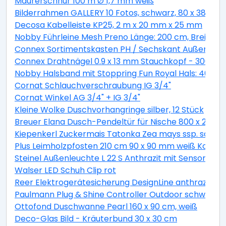
Maurerschnur 100 m Ø 1,7 mm weiß
Bilderrahmen GALLERY 10 Fotos, schwarz, 80 x 38 cm
Decosa Kabelleiste KP25, 2 m x 20 mm x 25 mm
Nobby Führleine Mesh Preno Länge: 200 cm, Breite: 1
Connex Sortimentskasten PH / Sechskant Außen - 27
Connex Drahtnägel 0.9 x 13 mm Stauchkopf - 300 g
Nobby Halsband mit Stoppring Fun Royal Hals: 40 cm,
Cornat Schlauchverschraubung IG 3/4"
Cornat Winkel AG 3/4" + IG 3/4"
Kleine Wolke Duschvorhangringe silber, 12 Stück
Breuer Elana Dusch-Pendeltür für Nische 800 x 2000 mm,
Kiepenkerl Zuckermais Tatonka Zea mays ssp. sacchar
Plus Leimholzpfosten 210 cm 90 x 90 mm weiß Kopf ge
Steinel Außenleuchte L 22 S Anthrazit mit Sensor sc
Walser LED Schuh Clip rot
Reer Elektrogerätesicherung DesignLine anthrazit
Paulmann Plug & Shine Controller Outdoor schwarz K
Ottofond Duschwanne Pearl 160 x 90 cm, weiß
Deco-Glas Bild - Kräuterbund 30 x 30 cm