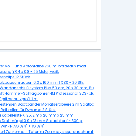
ter Voll- und Abtönfarbe 250 ml bordeaux matt
leitung YR 4 x 0,8 - 25 Meter, weiß
enclips 12 Stück
olzbauschrauben 6.0 x 160 mm TX 30 - 20 Stk.
t Wandanschlußsystem Plus 59 cm, 20 x 30 mm, Buche
aft Hammer-Schlagbohrer HM Professional SDS-plus Schaft Ø 5 mm
130 cm
Spritzschutzprofil 1 m
titan
hrestensen Saatbänder Monatserdbeere 2 m Saatband
 Stk.
 Reibrollen für Dynamo 2 Stück
 Kabelleiste KP25, 2 m x 20 mm x 25 mm
 Drahtnägel 0.9 x 13 mm Stauchkopf - 300 g
Winkel AG 3/4" + IG 3/4"
lber, Klarglas hell
kerl Zuckermais Tatonka Zea mays ssp. saccharata, Inhalt: 20 Korn