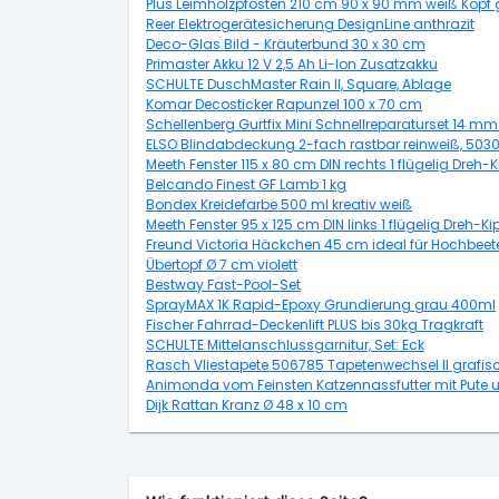
Plus Leimholzpfosten 210 cm 90 x 90 mm weiß Kopf g
Reer Elektrogerätesicherung DesignLine anthrazit
Deco-Glas Bild - Kräuterbund 30 x 30 cm
Primaster Akku 12 V 2,5 Ah Li-Ion Zusatzakku
SCHULTE DuschMaster Rain II, Square, Ablage
Komar Decosticker Rapunzel 100 x 70 cm
Schellenberg Gurtfix Mini Schnellreparaturset 14 mm
ELSO Blindabdeckung 2-fach rastbar reinweiß, 503
Meeth Fenster 115 x 80 cm DIN rechts 1 flügelig Dreh-
Belcando Finest GF Lamb 1 kg
Bondex Kreidefarbe 500 ml kreativ weiß
Meeth Fenster 95 x 125 cm DIN links 1 flügelig Dreh-
Freund Victoria Häckchen 45 cm ideal für Hochbeete
Übertopf Ø 7 cm violett
Bestway Fast-Pool-Set
SprayMAX 1K Rapid-Epoxy Grundierung grau 400ml
Fischer Fahrrad-Deckenlift PLUS bis 30kg Tragkraft
SCHULTE Mittelanschlussgarnitur, Set: Eck
Rasch Vliestapete 506785 Tapetenwechsel II grafisch
Animonda vom Feinsten Katzennassfutter mit Pute u
Dijk Rattan Kranz Ø 48 x 10 cm