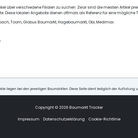
ikel über verschiedene Filialen zu suchen. Zwar sind die meisten Artikel pre
e. Diese lokalen Angebote dienen oftmals als Referenz für eine mögliche T
ornbach, Toom, Globus Baumarkt, Hagebaumarkt, Obi, Medimax
n
kte liegen bei den jeweiligen Baumärkten. Diese Seite dient lediglich der Auflistung 
Copyright © 2026 Baumarkt Tracker
Impressum
Datenschutzerklärung
Cookie-Richtlinie