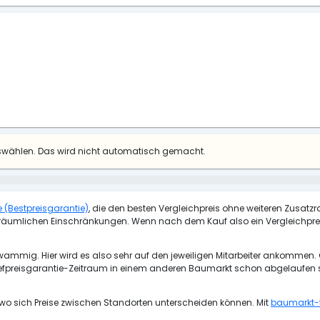
uswählen. Das wird nicht automatisch gemacht.
ie (Bestpreisgarantie)
, die den besten Vergleichpreis ohne weiteren Zusatzr
oder räumlichen Einschränkungen. Wenn nach dem Kauf also ein Vergleichprei
wammig. Hier wird es also sehr auf den jeweiligen Mitarbeiter ankommen. 
efpreisgarantie-Zeitraum in einem anderen Baumarkt schon abgelaufen sei
wo sich Preise zwischen Standorten unterscheiden können. Mit
baumarkt-t