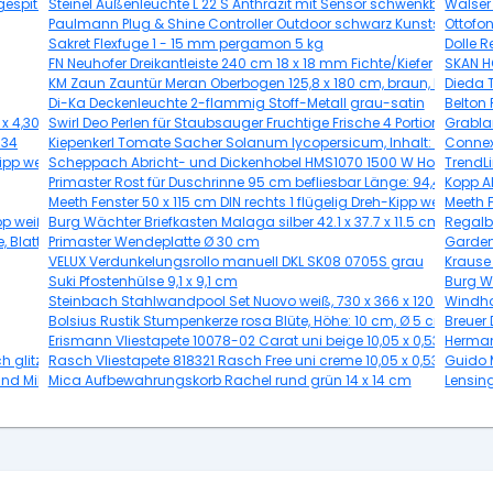
espitzt
Steinel Außenleuchte L 22 S Anthrazit mit Sensor schwenkbar 10 m
Walser 
Paulmann Plug & Shine Controller Outdoor schwarz Kunststoff
Ottofo
Sakret Flexfuge 1 - 15 mm pergamon 5 kg
Dolle R
FN Neuhofer Dreikantleiste 240 cm 18 x 18 mm Fichte/Kiefer
SKAN H
KM Zaun Zauntür Meran Oberbogen 125,8 x 180 cm, braun, DIN links
Dieda T
Di-Ka Deckenleuchte 2-flammig Stoff-Metall grau-satin
Belton 
 x 4,30 m beige
Swirl Deo Perlen für Staubsauger Fruchtige Frische 4 Portionen
Grabla
034
Kiepenkerl Tomate Sacher Solanum lycopersicum, Inhalt: 7 Korn
Connex
Kipp weiß
Scheppach Abricht- und Dickenhobel HMS1070 1500 W Hobelbreit
TrendLi
Primaster Rost für Duschrinne 95 cm befliesbar Länge: 94,4 cm
Kopp A
Meeth Fenster 50 x 115 cm DIN rechts 1 flügelig Dreh-Kipp weiß/gol
Meeth F
Kipp weiß/golden Oak
Burg Wächter Briefkasten Malaga silber 42.1 x 37.7 x 11.5 cm
Regalb
, Blatthacke
Primaster Wendeplatte Ø 30 cm
Garden
VELUX Verdunkelungsrollo manuell DKL SK08 0705S grau
Krause 
Suki Pfostenhülse 9,1 x 9,1 cm
Burg W
Steinbach Stahlwandpool Set Nuovo weiß, 730 x 366 x 120 cm
Windha
Bolsius Rustik Stumpenkerze rosa Blüte, Höhe: 10 cm, Ø 5 cm
Breuer
Erismann Vliestapete 10078-02 Carat uni beige 10,05 x 0,53 m
Herman
 glitzer schwarz 10,05 x 0,53 m
Rasch Vliestapete 818321 Rasch Free uni creme 10,05 x 0,53 m
Guido M
nd Milchkern, 100g
Mica Aufbewahrungskorb Rachel rund grün 14 x 14 cm
Lensing