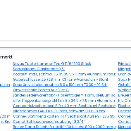
umarkt
Novus Tackerklammer Typ G 11/6 1200 Stück
Primas
Sodastream Glaskaraffe 0,6L
Klingel
coaxis®-Profil, schmal 1.5 m, 35.5 x 11 mm Aluminium roh blank
Orchide
Gabelschlüssel 25 /28 mm Chrom-Vanadium-Stahl
Spax H
erennis, Inhalt: ca. 50 Pflanzen
Spax Universalschrauben 6.0 x 100 mm TX 30 - 10 Stk.
Getali
Hinweisschild Parken Nur Fuer G.
Wolfcr
Landes Lederwarenfabrik Hosenträger Y-Form, breit, uni schwarz, 
Breuer 
alfer Treppenkantenprofil 1 m, 8 x 24.5 x 7.5 mm Aluminium eloxiert 
N.L. C
Connex Holzschrauben 8.0 x 40 mm Sechskant Sechskantkopf - 25
Fischer
Bilderrahmen GALLERY 10 Fotos, schwarz, 80 x 38 cm
Decosa
15/20 mm, grau
Connex Sortimentskasten PH / Sechskant Außen - 275 Stk.
Connex
m, Breite: 9 mm, schwarz
Cornat Schlauchverschraubung IG 3/4"
Cornat 
Breuer Elana Dusch-Pendeltür für Nische 800 x 2000 mm, breit, alu si
Kiepen