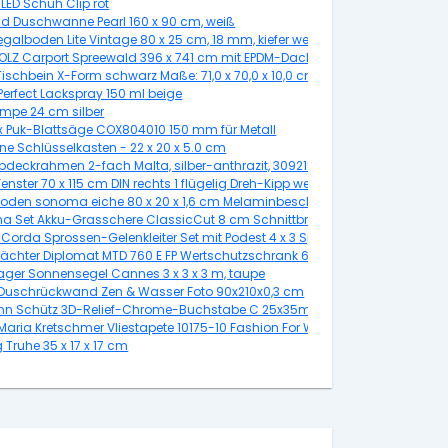
LED Schuh Clip rot
nd Duschwanne Pearl 160 x 90 cm, weiß
egalboden Lite Vintage 80 x 25 cm, 18 mm, kiefer weiß
OLZ Carport Spreewald 396 x 741 cm mit EPDM-Dach
ischbein X-Form schwarz Maße: 71,0 x 70,0 x 10,0 cm
Perfect Lackspray 150 ml beige
mpe 24 cm silber
 Puk-Blattsäge COX804010 150 mm für Metall
e 254 mm
ne Schlüsselkasten - 22 x 20 x 5.0 cm
bdeckrahmen 2-fach Malta, silber-anthrazit, 309215068
den Oak
enster 70 x 115 cm DIN rechts 1 flügelig Dreh-Kipp weiß/ titan
oden sonoma eiche 80 x 20 x 1,6 cm Melaminbeschichtet
a Set Akku-Grasschere ClassicCut 8 cm Schnittbreite
Corda Sprossen-Gelenkleiter Set mit Podest 4 x 3 Sprossen bis 3 m
ächter Diplomat MTD 760 E FP Wertschutzschrank 62,5 x 50 x 46,2 cm
ger Sonnensegel Cannes 3 x 3 x 3 m, taupe
 Duschrückwand Zen & Wasser Foto 90x210x0,3 cm
n Schütz 3D-Relief-Chrome-Buchstabe C 25x35mm
aria Kretschmer Vliestapete 10175-10 Fashion For Walls floral grau 10,05 x
 Truhe 35 x 17 x 17 cm