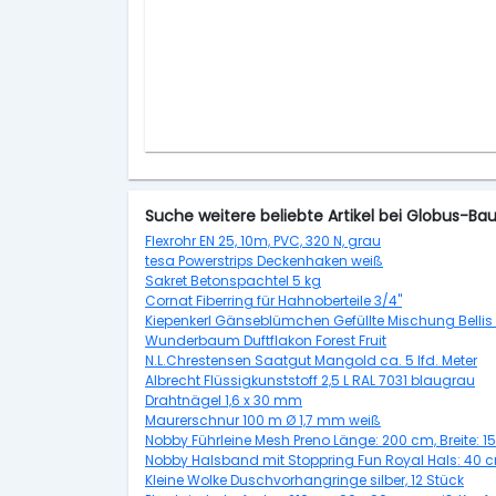
Suche weitere beliebte Artikel bei Globus-Ba
Flexrohr EN 25, 10m, PVC, 320 N, grau
tesa Powerstrips Deckenhaken weiß
Sakret Betonspachtel 5 kg
Cornat Fiberring für Hahnoberteile 3/4''
Kiepenkerl Gänseblümchen Gefüllte Mischung Bellis p
Wunderbaum Duftflakon Forest Fruit
N.L.Chrestensen Saatgut Mangold ca. 5 lfd. Meter
Albrecht Flüssigkunststoff 2,5 L RAL 7031 blaugrau
Drahtnägel 1,6 x 30 mm
Maurerschnur 100 m Ø 1,7 mm weiß
Nobby Führleine Mesh Preno Länge: 200 cm, Breite: 
Nobby Halsband mit Stoppring Fun Royal Hals: 40 c
Kleine Wolke Duschvorhangringe silber, 12 Stück