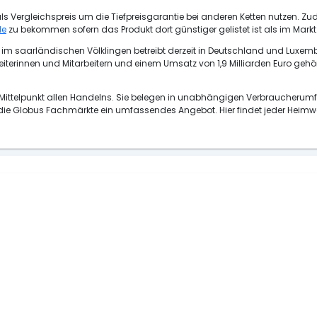
 Vergleichspreis um die Tiefpreisgarantie bei anderen Ketten nutzen. Z
de
zu bekommen sofern das Produkt dort günstiger gelistet ist als im Markt
im saarländischen Völklingen betreibt derzeit in Deutschland und Lux
beiterinnen und Mitarbeitern und einem Umsatz von 1,9 Milliarden Euro g
ttelpunkt allen Handelns. Sie belegen in unabhängigen Verbraucherumfra
n die Globus Fachmärkte ein umfassendes Angebot. Hier findet jeder Heimw