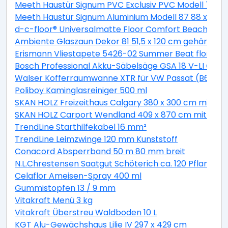
Meeth Haustür Signum PVC Exclusiv PVC Modell 70 88 
Meeth Haustür Signum Aluminium Modell 87 88 x 200 cm
d-c-floor® Universalmatte Floor Comfort Beachwood
Ambiente Glaszaun Dekor 81 51,5 x 120 cm gehärtete
Erismann Vliestapete 5426-02 Summer Beat floral bei
Bosch Professional Akku-Säbelsäge GSA 18 V-LI C Solo
Walser Kofferraumwanne XTR für VW Passat (B6) Var
Poliboy Kaminglasreiniger 500 ml
SKAN HOLZ Freizeithaus Calgary 380 x 300 cm mit 2. S
SKAN HOLZ Carport Wendland 409 x 870 cm mit EP
TrendLine Starthilfekabel 16 mm²
TrendLine Leimzwinge 120 mm Kunststoff
Conacord Absperrband 50 m 80 mm breit
N.L.Chrestensen Saatgut Schöterich ca. 120 Pflanzen
Celaflor Ameisen-Spray 400 ml
Gummistopfen 13 / 9 mm
Vitakraft Menü 3 kg
Vitakraft Überstreu Waldboden 10 L
KGT Alu-Gewächshaus Lilie IV 297 x 429 cm