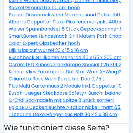
Kleine Wolke Duschvorhang Confetti multicolor, 180 
Sockel Ground 6 x 60 cm bone
Breuer Duschrückwand Marmor sand Dekor 150 x 255
Alberts Doppeltor Flexo Plus feuerverzinkt 400 x 160
Walser Spannbandset 8 Stück Gepäckspanner 8 teili
SmartBones Hundesnack Grill Maters Pork Chop 3 St
Color Expert Gipsbecher hoch
Dijk Glas auf Wurzel 23 x 15 x 16 cm
Buschbeck Grillkamin Menorca 110 x 65 x 206 cm
Osram LED Kühöschranklampe Special T26 E14 2,3W 
Komar Vlies Fototapete Dot Star Wars X-Wing Ø 128
Chiaretto Rosé Wein Bardolino Doc 0,75 L
Plus Multi Gartenhaus 2 Module inkl. Doppeltür 10,5 
Busch-Jaeger Steckdose Safety+ Busch-balance® SI, 
Gründl Sticknadeln mit Spitze 8 Stück sortiert
Eglo LED Deckenleuchte Altaflor nickel-matt 65 x 
TrendLine Deko Hänger aus Holz 30 x 2 x 38 cm
Wie funktioniert diese Seite?