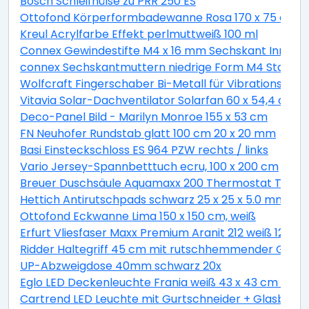
Bosch Schleifhülse zu PRR 250 ES
Ottofond Körperformbadewanne Rosa 170 x 75 cm, 
Kreul Acrylfarbe Effekt perlmuttweiß 100 ml
Connex Gewindestifte M4 x 16 mm Sechskant Innen 2
connex Sechskantmuttern niedrige Form M4 Stahl ver
Wolfcraft Fingerschaber Bi-Metall für Vibrationssäg
Vitavia Solar-Dachventilator Solarfan 60 x 54,4 cm
Deco-Panel Bild - Marilyn Monroe 155 x 53 cm
FN Neuhofer Rundstab glatt 100 cm 20 x 20 mm
Basi Einsteckschloss ES 964 PZW rechts / links
Vario Jersey-Spannbetttuch ecru, 100 x 200 cm
Breuer Duschsäule Aquamaxx 200 Thermostat Thermo
Hettich Antirutschpads schwarz 25 x 25 x 5.0 mm - 18
Ottofond Eckwanne Lima 150 x 150 cm, weiß
Erfurt Vliesfaser Maxx Premium Aranit 212 weiß 12,5 x 
Ridder Haltegriff 45 cm mit rutschhemmender Grifff
UP-Abzweigdose 40mm schwarz 20x
Eglo LED Deckenleuchte Frania weiß 43 x 43 cm war
Cartrend LED Leuchte mit Gurtschneider + Glasbrec