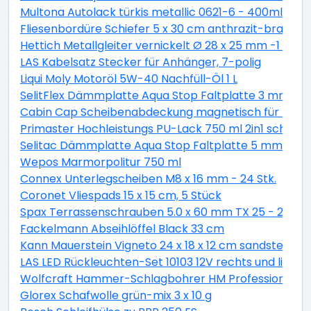
Multona Autolack türkis metallic 0621-6 - 400ml
Fliesenbordüre Schiefer 5 x 30 cm anthrazit-braun
Hettich Metallgleiter vernickelt Ø 28 x 25 mm -1 Stüc
LAS Kabelsatz Stecker für Anhänger, 7-polig
Liqui Moly Motoröl 5W-40 Nachfüll-Öl 1 L
SelitFlex Dämmplatte Aqua Stop Faltplatte 3 mm sta
Cabin Cap Scheibenabdeckung magnetisch für PKW
Primaster Hochleistungs PU-Lack 750 ml 2in1 schok
Selitac Dämmplatte Aqua Stop Faltplatte 5 mm star
Wepos Marmorpolitur 750 ml
Connex Unterlegscheiben M8 x 16 mm - 24 Stk.
Coronet Vliespads 15 x 15 cm, 5 Stück
Spax Terrassenschrauben 5.0 x 60 mm TX 25 - 200 St
Fackelmann Abseihlöffel Black 33 cm
Kann Mauerstein Vigneto 24 x 18 x 12 cm sandsteingel
LAS LED Rückleuchten-Set 10103 12V rechts und links
Wolfcraft Hammer-Schlagbohrer HM Professional S
Glorex Schafwolle grün-mix 3 x 10 g