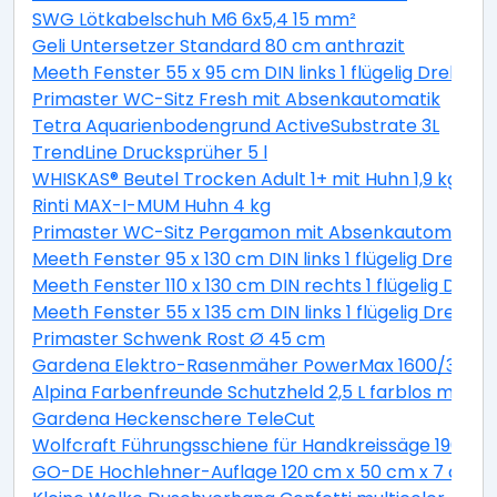
SWG Lötkabelschuh M6 6x5,4 15 mm²
Geli Untersetzer Standard 80 cm anthrazit
Meeth Fenster 55 x 95 cm DIN links 1 flügelig Dreh-Ki
Primaster WC-Sitz Fresh mit Absenkautomatik
Tetra Aquarienbodengrund ActiveSubstrate 3L
TrendLine Drucksprüher 5 l
WHISKAS® Beutel Trocken Adult 1+ mit Huhn 1,9 kg 1,9 
Rinti MAX-I-MUM Huhn 4 kg
Primaster WC-Sitz Pergamon mit Absenkautomatik
Meeth Fenster 95 x 130 cm DIN links 1 flügelig Dreh-K
Meeth Fenster 110 x 130 cm DIN rechts 1 flügelig Dreh-
Meeth Fenster 55 x 135 cm DIN links 1 flügelig Dreh-K
Primaster Schwenk Rost Ø 45 cm
Gardena Elektro-Rasenmäher PowerMax 1600/37 inkl
Alpina Farbenfreunde Schutzheld 2,5 L farblos matt
Gardena Heckenschere TeleCut
Wolfcraft Führungsschiene für Handkreissäge 190 x 1
GO-DE Hochlehner-Auflage 120 cm x 50 cm x 7 cm, gr