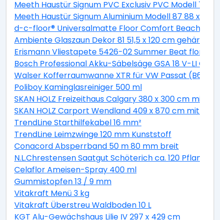
Meeth Haustür Signum PVC Exclusiv PVC Modell 70 88 
Meeth Haustür Signum Aluminium Modell 87 88 x 200 cm
d-c-floor® Universalmatte Floor Comfort Beachwood
Ambiente Glaszaun Dekor 81 51,5 x 120 cm gehärtete
Erismann Vliestapete 5426-02 Summer Beat floral bei
Bosch Professional Akku-Säbelsäge GSA 18 V-LI C Solo
Walser Kofferraumwanne XTR für VW Passat (B6) Var
Poliboy Kaminglasreiniger 500 ml
SKAN HOLZ Freizeithaus Calgary 380 x 300 cm mit 2. S
SKAN HOLZ Carport Wendland 409 x 870 cm mit EP
TrendLine Starthilfekabel 16 mm²
TrendLine Leimzwinge 120 mm Kunststoff
Conacord Absperrband 50 m 80 mm breit
N.L.Chrestensen Saatgut Schöterich ca. 120 Pflanzen
Celaflor Ameisen-Spray 400 ml
Gummistopfen 13 / 9 mm
Vitakraft Menü 3 kg
Vitakraft Überstreu Waldboden 10 L
KGT Alu-Gewächshaus Lilie IV 297 x 429 cm