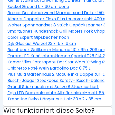
Kleine Wolke Duschvorhang Confetti multicolor, 180 
Sockel Ground 6 x 60 cm bone
Breuer Duschrückwand Marmor sand Dekor 150 x 255
Alberts Doppeltor Flexo Plus feuerverzinkt 400 x 160
Walser Spannbandset 8 Stück Gepäckspanner 8 teili
SmartBones Hundesnack Grill Maters Pork Chop 3 St
Color Expert Gipsbecher hoch
Dijk Glas auf Wurzel 23 x 15 x 16 cm
Buschbeck Grillkamin Menorca 110 x 65 x 206 cm
Osram LED Kühöschranklampe Special T26 E14 2,3W 
Komar Vlies Fototapete Dot Star Wars X-Wing Ø 128
Chiaretto Rosé Wein Bardolino Doc 0,75 L
Plus Multi Gartenhaus 2 Module inkl. Doppeltür 10,5 
Busch-Jaeger Steckdose Safety+ Busch-balance® SI, 
Gründl Sticknadeln mit Spitze 8 Stück sortiert
Eglo LED Deckenleuchte Altaflor nickel-matt 65 x 
TrendLine Deko Hänger aus Holz 30 x 2 x 38 cm
Wie funktioniert diese Seite?