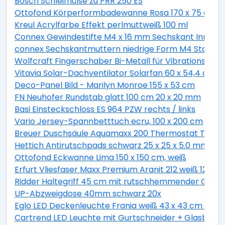
Bosch Schleifhülse zu PRR 250 ES
Ottofond Körperformbadewanne Rosa 170 x 75 cm, 
Kreul Acrylfarbe Effekt perlmuttweiß 100 ml
Connex Gewindestifte M4 x 16 mm Sechskant Innen 2
connex Sechskantmuttern niedrige Form M4 Stahl ver
Wolfcraft Fingerschaber Bi-Metall für Vibrationssäg
Vitavia Solar-Dachventilator Solarfan 60 x 54,4 cm
Deco-Panel Bild - Marilyn Monroe 155 x 53 cm
FN Neuhofer Rundstab glatt 100 cm 20 x 20 mm
Basi Einsteckschloss ES 964 PZW rechts / links
Vario Jersey-Spannbetttuch ecru, 100 x 200 cm
Breuer Duschsäule Aquamaxx 200 Thermostat Thermo
Hettich Antirutschpads schwarz 25 x 25 x 5.0 mm - 18
Ottofond Eckwanne Lima 150 x 150 cm, weiß
Erfurt Vliesfaser Maxx Premium Aranit 212 weiß 12,5 x 
Ridder Haltegriff 45 cm mit rutschhemmender Grifff
UP-Abzweigdose 40mm schwarz 20x
Eglo LED Deckenleuchte Frania weiß 43 x 43 cm war
Cartrend LED Leuchte mit Gurtschneider + Glasbrec