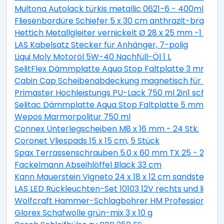
Multona Autolack türkis metallic 0621-6 - 400ml
Fliesenbordüre Schiefer 5 x 30 cm anthrazit-braun
Hettich Metallgleiter vernickelt Ø 28 x 25 mm -1 Stüc
LAS Kabelsatz Stecker für Anhänger, 7-polig
Liqui Moly Motoröl 5W-40 Nachfüll-Öl 1 L
SelitFlex Dämmplatte Aqua Stop Faltplatte 3 mm sta
Cabin Cap Scheibenabdeckung magnetisch für PKW
Primaster Hochleistungs PU-Lack 750 ml 2in1 schok
Selitac Dämmplatte Aqua Stop Faltplatte 5 mm star
Wepos Marmorpolitur 750 ml
Connex Unterlegscheiben M8 x 16 mm - 24 Stk.
Coronet Vliespads 15 x 15 cm, 5 Stück
Spax Terrassenschrauben 5.0 x 60 mm TX 25 - 200 St
Fackelmann Abseihlöffel Black 33 cm
Kann Mauerstein Vigneto 24 x 18 x 12 cm sandsteingel
LAS LED Rückleuchten-Set 10103 12V rechts und links
Wolfcraft Hammer-Schlagbohrer HM Professional S
Glorex Schafwolle grün-mix 3 x 10 g