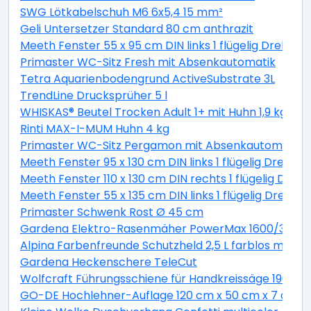
SWG Lötkabelschuh M6 6x5,4 15 mm²
Geli Untersetzer Standard 80 cm anthrazit
Meeth Fenster 55 x 95 cm DIN links 1 flügelig Dreh-Ki
Primaster WC-Sitz Fresh mit Absenkautomatik
Tetra Aquarienbodengrund ActiveSubstrate 3L
TrendLine Drucksprüher 5 l
WHISKAS® Beutel Trocken Adult 1+ mit Huhn 1,9 kg 1,9 
Rinti MAX-I-MUM Huhn 4 kg
Primaster WC-Sitz Pergamon mit Absenkautomatik
Meeth Fenster 95 x 130 cm DIN links 1 flügelig Dreh-K
Meeth Fenster 110 x 130 cm DIN rechts 1 flügelig Dreh-
Meeth Fenster 55 x 135 cm DIN links 1 flügelig Dreh-K
Primaster Schwenk Rost Ø 45 cm
Gardena Elektro-Rasenmäher PowerMax 1600/37 inkl
Alpina Farbenfreunde Schutzheld 2,5 L farblos matt
Gardena Heckenschere TeleCut
Wolfcraft Führungsschiene für Handkreissäge 190 x 1
GO-DE Hochlehner-Auflage 120 cm x 50 cm x 7 cm, gr