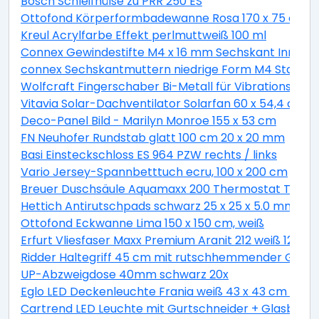
Bosch Schleifhülse zu PRR 250 ES
Ottofond Körperformbadewanne Rosa 170 x 75 cm, 
Kreul Acrylfarbe Effekt perlmuttweiß 100 ml
Connex Gewindestifte M4 x 16 mm Sechskant Innen 2
connex Sechskantmuttern niedrige Form M4 Stahl ver
Wolfcraft Fingerschaber Bi-Metall für Vibrationssäg
Vitavia Solar-Dachventilator Solarfan 60 x 54,4 cm
Deco-Panel Bild - Marilyn Monroe 155 x 53 cm
FN Neuhofer Rundstab glatt 100 cm 20 x 20 mm
Basi Einsteckschloss ES 964 PZW rechts / links
Vario Jersey-Spannbetttuch ecru, 100 x 200 cm
Breuer Duschsäule Aquamaxx 200 Thermostat Thermo
Hettich Antirutschpads schwarz 25 x 25 x 5.0 mm - 18
Ottofond Eckwanne Lima 150 x 150 cm, weiß
Erfurt Vliesfaser Maxx Premium Aranit 212 weiß 12,5 x 
Ridder Haltegriff 45 cm mit rutschhemmender Grifff
UP-Abzweigdose 40mm schwarz 20x
Eglo LED Deckenleuchte Frania weiß 43 x 43 cm war
Cartrend LED Leuchte mit Gurtschneider + Glasbrec