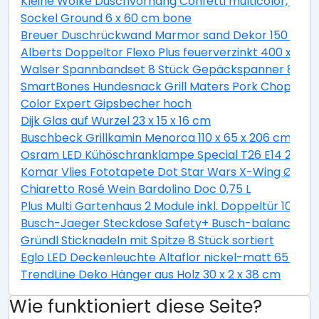
Kleine Wolke Duschvorhang Confetti multicolor, 180 
Sockel Ground 6 x 60 cm bone
Breuer Duschrückwand Marmor sand Dekor 150 x 255
Alberts Doppeltor Flexo Plus feuerverzinkt 400 x 160
Walser Spannbandset 8 Stück Gepäckspanner 8 teili
SmartBones Hundesnack Grill Maters Pork Chop 3 St
Color Expert Gipsbecher hoch
Dijk Glas auf Wurzel 23 x 15 x 16 cm
Buschbeck Grillkamin Menorca 110 x 65 x 206 cm
Osram LED Kühöschranklampe Special T26 E14 2,3W 
Komar Vlies Fototapete Dot Star Wars X-Wing Ø 128
Chiaretto Rosé Wein Bardolino Doc 0,75 L
Plus Multi Gartenhaus 2 Module inkl. Doppeltür 10,5 
Busch-Jaeger Steckdose Safety+ Busch-balance® SI, 
Gründl Sticknadeln mit Spitze 8 Stück sortiert
Eglo LED Deckenleuchte Altaflor nickel-matt 65 x 
TrendLine Deko Hänger aus Holz 30 x 2 x 38 cm
Wie funktioniert diese Seite?