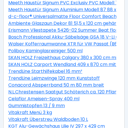
Meeth Haustür Signum PVC Exclusiv PVC Modell 70 88 
Meeth Haustür Signum Aluminium Modell 87 88 x 200 cm
d-c-floor® Universalmatte Floor Comfort Beachwood
Ambiente Glaszaun Dekor 81 51,5 x 120 cm gehärtete
Erismann Vliestapete 5426-02 Summer Beat floral bei
Bosch Professional Akku-Säbelsäge GSA 18 V-LI C Solo
Walser Kofferraumwanne XTR für VW Passat (B6) Var
Poliboy Kaminglasreiniger 500 ml
SKAN HOLZ Freizeithaus Calgary 380 x 300 cm mit 2. S
SKAN HOLZ Carport Wendland 409 x 870 cm mit EP
TrendLine Starthilfekabel 16 mm²
TrendLine Leimzwinge 120 mm Kunststoff
Conacord Absperrband 50 m 80 mm breit
N.L.Chrestensen Saatgut Schöterich ca. 120 Pflanzen
Celaflor Ameisen-Spray 400 ml
Gummistopfen 13 / 9 mm
Vitakraft Menü 3 kg
Vitakraft Überstreu Waldboden 10 L
KGT Alu-Gewächshaus Lilie IV 297 x 429 cm