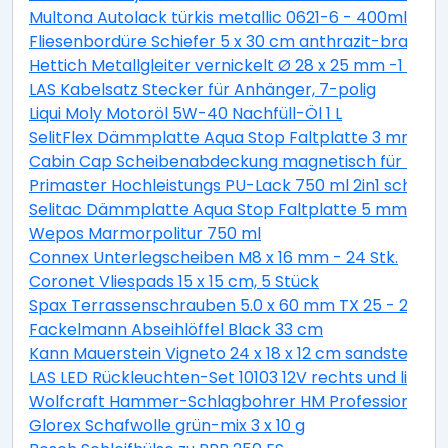
Multona Autolack türkis metallic 0621-6 - 400ml
Fliesenbordüre Schiefer 5 x 30 cm anthrazit-braun
Hettich Metallgleiter vernickelt Ø 28 x 25 mm -1 Stüc
LAS Kabelsatz Stecker für Anhänger, 7-polig
Liqui Moly Motoröl 5W-40 Nachfüll-Öl 1 L
SelitFlex Dämmplatte Aqua Stop Faltplatte 3 mm sta
Cabin Cap Scheibenabdeckung magnetisch für PKW
Primaster Hochleistungs PU-Lack 750 ml 2in1 schok
Selitac Dämmplatte Aqua Stop Faltplatte 5 mm star
Wepos Marmorpolitur 750 ml
Connex Unterlegscheiben M8 x 16 mm - 24 Stk.
Coronet Vliespads 15 x 15 cm, 5 Stück
Spax Terrassenschrauben 5.0 x 60 mm TX 25 - 200 St
Fackelmann Abseihlöffel Black 33 cm
Kann Mauerstein Vigneto 24 x 18 x 12 cm sandsteingel
LAS LED Rückleuchten-Set 10103 12V rechts und links
Wolfcraft Hammer-Schlagbohrer HM Professional S
Glorex Schafwolle grün-mix 3 x 10 g