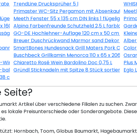
ate 3L
TrendLine Drucksprüher 5 l
WHISK
Primaster WC-Sitz Pergamon mit Absenkautomati
Meeth
flügelig Dreh-Kipp weiß/ titan
Meeth Fenster 55 x 135 cm DIN links 1 flügelig Dreh
Prim
1600/37 inkl. Ersatzmesser
Alpina Farbenfreunde Schutzheld 2,5 L farblos matt
Gard
ssäge 190 x 1450 x 12 mm
GO-DE Hochlehner-Auflage 120 cm x 50 cm x 7 cm, 
Klein
Breuer Duschrückwand Marmor sand Dekor 150 x 25
Alber
nner 8 teilig
SmartBones Hundesnack Grill Maters Pork Chop 3 
Color
Buschbeck Grillkamin Menorca 110 x 65 x 206 cm
Osram
X-Wing Ø 128 cm selbstklebend
Chiaretto Rosé Wein Bardolino Doc 0,75 L
Plus 
balance® SI, alpinweiß, 20 EUCB-914
Gründl Sticknadeln mit Spitze 8 Stück sortiert
Eglo 
 38 cm
e Seite?
umarkt Artikel über verschiedene Filialen zu suchen. Zwar 
bt es lokale Preisunterschiede oder Sonderangebote. Dies
ie.
stützt: Hornbach, Toom, Globus Baumarkt, Hagebaumarkt