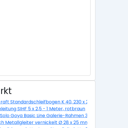
rkt
ium eloxiert silber
raft Standardschleifbogen K 40, 230 x 280 cm
nleitung SIHF 5 x 2,5 - 1 Meter, rotbraun
hl-optik, 160 cm
 Solo Goya Basic Line Galerie-Rahmen 30 x 30 cm
ch Metallgleiter vernickelt Ø 28 x 25 mm -1 Stück