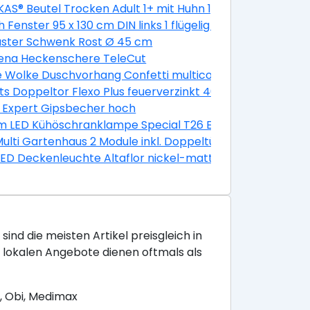
AS® Beutel Trocken Adult 1+ mit Huhn 1,9 kg 1,9 kg
k
 Fenster 95 x 130 cm DIN links 1 flügelig Dreh-Kipp golde
-Kipp golden Oak
aster Schwenk Rost Ø 45 cm
ena Heckenschere TeleCut
grau, anthrazit
e Wolke Duschvorhang Confetti multicolor, 180 x 200 cm
5 x 0,3 cm
ts Doppeltor Flexo Plus feuerverzinkt 400 x 160 cm
Stück
 Expert Gipsbecher hoch
 LED Kühöschranklampe Special T26 E14 2,3W warmweiß
Multi Gartenhaus 2 Module inkl. Doppeltür 10,5 m² unbeha
LED Deckenleuchte Altaflor nickel-matt 65 x 30 cm war
sind die meisten Artikel preisgleich in
e lokalen Angebote dienen oftmals als
, Obi, Medimax