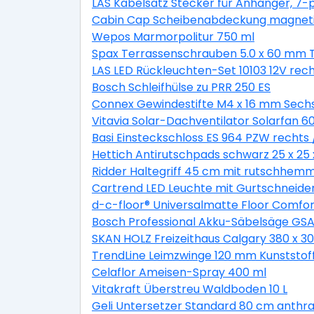
LAS Kabelsatz Stecker für Anhänger, 7-p
Cabin Cap Scheibenabdeckung magnet
Wepos Marmorpolitur 750 ml
Spax Terrassenschrauben 5.0 x 60 mm TX
LAS LED Rückleuchten-Set 10103 12V rech
Bosch Schleifhülse zu PRR 250 ES
Connex Gewindestifte M4 x 16 mm Sechs
Vitavia Solar-Dachventilator Solarfan 6
Basi Einsteckschloss ES 964 PZW rechts /
Hettich Antirutschpads schwarz 25 x 25 
Ridder Haltegriff 45 cm mit rutschhemm
Cartrend LED Leuchte mit Gurtschneide
d-c-floor® Universalmatte Floor Comfo
Bosch Professional Akku-Säbelsäge GSA 1
SKAN HOLZ Freizeithaus Calgary 380 x 30
TrendLine Leimzwinge 120 mm Kunststof
Celaflor Ameisen-Spray 400 ml
Vitakraft Überstreu Waldboden 10 L
Geli Untersetzer Standard 80 cm anthra