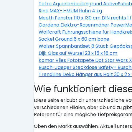
Tetra Aquarienbodengrund ActiveSubstr
Rinti MAX-I-MUM Huhn 4 kg
Meeth Fenster 110 x 130 cm DIN rechts 1 
Gardena Elektro-Rasenmäher PowerMax 
Wolfcraft Führungsschiene für Handkrei
Sockel Ground 6 x 60 cm bone
Walser Spannbandset 8 Stück Gepäckspa
Dijk Glas auf Wurzel 23 x 15 x 16 cm
Komar Vlies Fototapete Dot Star Wars 
Busch-Jaeger Steckdose Safety+ Busch-
TrendLine Deko Hänger aus Holz 30 x 2 x
Wie funktioniert dies
Diese Seite erlaubt dir unterschiedliche Ba
verschiedenen Filialen, aber ab und zu gi
Referenz für eine mögliche Tiefpreisgarant
Oben den Markt auswählen. Aktuell unter