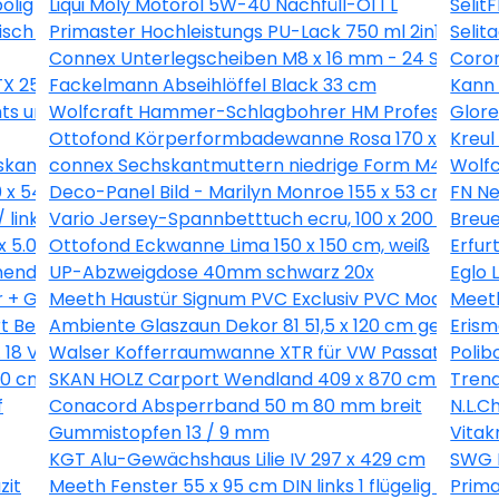
olig
Liqui Moly Motoröl 5W-40 Nachfüll-Öl 1 L
Selit
isch für PKW 94x270cm
Primaster Hochleistungs PU-Lack 750 ml 2in1 scho
Selit
Connex Unterlegscheiben M8 x 16 mm - 24 Stk.
Coron
 25 - 200 Stk.
Fackelmann Abseihlöffel Black 33 cm
Kann 
ts und links
Wolfcraft Hammer-Schlagbohrer HM Professional 
Glore
Ottofond Körperformbadewanne Rosa 170 x 75 cm,
Kreul
kant Innen 2 mm - 20 Stk.
connex Sechskantmuttern niedrige Form M4 Stahl v
Wolfc
0 x 54,4 cm
Deco-Panel Bild - Marilyn Monroe 155 x 53 cm
FN Ne
 links
Vario Jersey-Spannbetttuch ecru, 100 x 200 cm
Breue
x 5.0 mm - 18 Stück
Ottofond Eckwanne Lima 150 x 150 cm, weiß
Erfur
ender Grifffläche
UP-Abzweigdose 40mm schwarz 20x
Eglo 
r + Glasbrecher
Meeth Haustür Signum PVC Exclusiv PVC Modell 70 8
Meeth
rt Beachwood 50 x 80 cm
Ambiente Glaszaun Dekor 81 51,5 x 120 cm gehärte
Erism
8 V-LI C Solo in L-Boxx
Walser Kofferraumwanne XTR für VW Passat (B6) V
Polib
0 cm mit 2. Schalung, natur
SKAN HOLZ Carport Wendland 409 x 870 cm mit 
Trend
f
Conacord Absperrband 50 m 80 mm breit
N.L.C
Gummistopfen 13 / 9 mm
Vitak
KGT Alu-Gewächshaus Lilie IV 297 x 429 cm
SWG 
zit
Meeth Fenster 55 x 95 cm DIN links 1 flügelig Dreh-
Prima