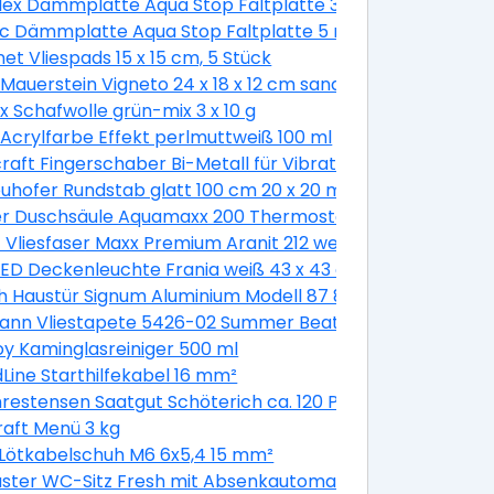
Flex Dämmplatte Aqua Stop Faltplatte 3 mm stark
koladenbraun glänzend
ac Dämmplatte Aqua Stop Faltplatte 5 mm stark
et Vliespads 15 x 15 cm, 5 Stück
Mauerstein Vigneto 24 x 18 x 12 cm sandsteingelb
SDS-plus Schaft Ø 6 mm
x Schafwolle grün-mix 3 x 10 g
 weiß
 Acrylfarbe Effekt perlmuttweiß 100 ml
erzinkt - 40 Stück
raft Fingerschaber Bi-Metall für Vibrationssägen
uhofer Rundstab glatt 100 cm 20 x 20 mm
r Duschsäule Aquamaxx 200 Thermostat Thermostat, ve
t Vliesfaser Maxx Premium Aranit 212 weiß 12,5 x 0,53 m
LED Deckenleuchte Frania weiß 43 x 43 cm warmweiß
8 x 200 cm, DIN rechts, weiß/titan
 Haustür Signum Aluminium Modell 87 88 x 200 cm, DIN lin
tes 8 mm Glas
ann Vliestapete 5426-02 Summer Beat floral beige 10,05 
ariant
oy Kaminglasreiniger 500 ml
EPDM-Dach
Line Starthilfekabel 16 mm²
hrestensen Saatgut Schöterich ca. 120 Pflanzen
raft Menü 3 kg
Lötkabelschuh M6 6x5,4 15 mm²
Kipp weiß
ster WC-Sitz Fresh mit Absenkautomatik