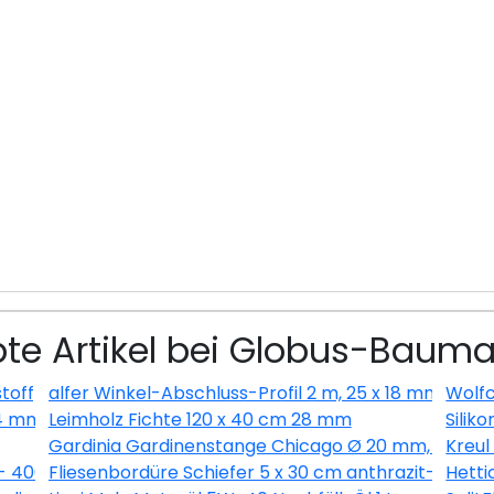
bte Artikel bei Globus-Bauma
toff) glatt weiss
alfer Winkel-Abschluss-Profil 2 m, 25 x 18 mm Alumin
Wolfc
14 mm
Leimholz Fichte 120 x 40 cm 28 mm
Siliko
Gardinia Gardinenstange Chicago Ø 20 mm, edelsta
Kreul
 - 400ml
Fliesenbordüre Schiefer 5 x 30 cm anthrazit-braun
Hetti