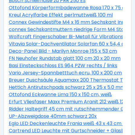
Bosch Schleifhülse zu PRR 250 ES
Ottofond Körperformbadewanne Rosa 170 x 75 cm, 
Kreul Acrylfarbe Effekt perlmuttweiß 100 ml
Connex Gewindestifte M4 x 16 mm Sechskant Innen 2
connex Sechskantmuttern niedrige Form M4 Stahl ver
Wolfcraft Fingerschaber Bi-Metall für Vibrationssäg
Vitavia Solar-Dachventilator Solarfan 60 x 54,4 cm
Deco-Panel Bild - Marilyn Monroe 155 x 53 cm
FN Neuhofer Rundstab glatt 100 cm 20 x 20 mm
Basi Einsteckschloss ES 964 PZW rechts / links
Vario Jersey-Spannbetttuch ecru, 100 x 200 cm
Breuer Duschsäule Aquamaxx 200 Thermostat Thermo
Hettich Antirutschpads schwarz 25 x 25 x 5.0 mm - 18
Ottofond Eckwanne Lima 150 x 150 cm, weiß
Erfurt Vliesfaser Maxx Premium Aranit 212 weiß 12,5 x 
Ridder Haltegriff 45 cm mit rutschhemmender Grifff
UP-Abzweigdose 40mm schwarz 20x
Eglo LED Deckenleuchte Frania weiß 43 x 43 cm war
Cartrend LED Leuchte mit Gurtschneider + Glasbrec