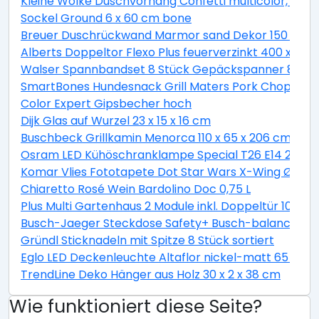
Kleine Wolke Duschvorhang Confetti multicolor, 180 
Sockel Ground 6 x 60 cm bone
Breuer Duschrückwand Marmor sand Dekor 150 x 255
Alberts Doppeltor Flexo Plus feuerverzinkt 400 x 160
Walser Spannbandset 8 Stück Gepäckspanner 8 teili
SmartBones Hundesnack Grill Maters Pork Chop 3 St
Color Expert Gipsbecher hoch
Dijk Glas auf Wurzel 23 x 15 x 16 cm
Buschbeck Grillkamin Menorca 110 x 65 x 206 cm
Osram LED Kühöschranklampe Special T26 E14 2,3W 
Komar Vlies Fototapete Dot Star Wars X-Wing Ø 128
Chiaretto Rosé Wein Bardolino Doc 0,75 L
Plus Multi Gartenhaus 2 Module inkl. Doppeltür 10,5 
Busch-Jaeger Steckdose Safety+ Busch-balance® SI, 
Gründl Sticknadeln mit Spitze 8 Stück sortiert
Eglo LED Deckenleuchte Altaflor nickel-matt 65 x 
TrendLine Deko Hänger aus Holz 30 x 2 x 38 cm
Wie funktioniert diese Seite?