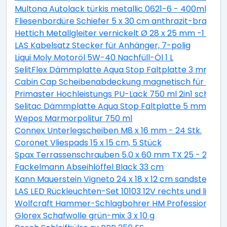
Multona Autolack türkis metallic 0621-6 - 400ml
Fliesenbordüre Schiefer 5 x 30 cm anthrazit-braun
Hettich Metallgleiter vernickelt Ø 28 x 25 mm -1 Stüc
LAS Kabelsatz Stecker für Anhänger, 7-polig
Liqui Moly Motoröl 5W-40 Nachfüll-Öl 1 L
SelitFlex Dämmplatte Aqua Stop Faltplatte 3 mm sta
Cabin Cap Scheibenabdeckung magnetisch für PKW
Primaster Hochleistungs PU-Lack 750 ml 2in1 schok
Selitac Dämmplatte Aqua Stop Faltplatte 5 mm star
Wepos Marmorpolitur 750 ml
Connex Unterlegscheiben M8 x 16 mm - 24 Stk.
Coronet Vliespads 15 x 15 cm, 5 Stück
Spax Terrassenschrauben 5.0 x 60 mm TX 25 - 200 St
Fackelmann Abseihlöffel Black 33 cm
Kann Mauerstein Vigneto 24 x 18 x 12 cm sandsteingel
LAS LED Rückleuchten-Set 10103 12V rechts und links
Wolfcraft Hammer-Schlagbohrer HM Professional S
Glorex Schafwolle grün-mix 3 x 10 g