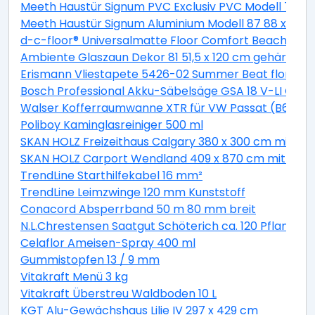
Meeth Haustür Signum PVC Exclusiv PVC Modell 70 88 
Meeth Haustür Signum Aluminium Modell 87 88 x 200 cm
d-c-floor® Universalmatte Floor Comfort Beachwood
Ambiente Glaszaun Dekor 81 51,5 x 120 cm gehärtete
Erismann Vliestapete 5426-02 Summer Beat floral bei
Bosch Professional Akku-Säbelsäge GSA 18 V-LI C Solo
Walser Kofferraumwanne XTR für VW Passat (B6) Var
Poliboy Kaminglasreiniger 500 ml
SKAN HOLZ Freizeithaus Calgary 380 x 300 cm mit 2. S
SKAN HOLZ Carport Wendland 409 x 870 cm mit EP
TrendLine Starthilfekabel 16 mm²
TrendLine Leimzwinge 120 mm Kunststoff
Conacord Absperrband 50 m 80 mm breit
N.L.Chrestensen Saatgut Schöterich ca. 120 Pflanzen
Celaflor Ameisen-Spray 400 ml
Gummistopfen 13 / 9 mm
Vitakraft Menü 3 kg
Vitakraft Überstreu Waldboden 10 L
KGT Alu-Gewächshaus Lilie IV 297 x 429 cm