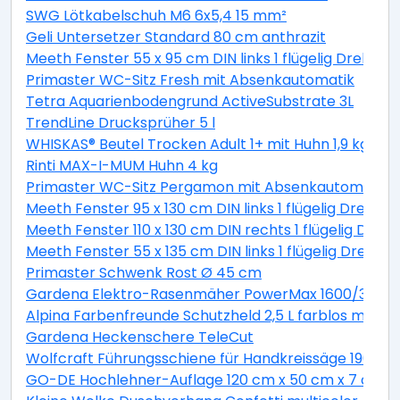
SWG Lötkabelschuh M6 6x5,4 15 mm²
Geli Untersetzer Standard 80 cm anthrazit
Meeth Fenster 55 x 95 cm DIN links 1 flügelig Dreh-Ki
Primaster WC-Sitz Fresh mit Absenkautomatik
Tetra Aquarienbodengrund ActiveSubstrate 3L
TrendLine Drucksprüher 5 l
WHISKAS® Beutel Trocken Adult 1+ mit Huhn 1,9 kg 1,9 
Rinti MAX-I-MUM Huhn 4 kg
Primaster WC-Sitz Pergamon mit Absenkautomatik
Meeth Fenster 95 x 130 cm DIN links 1 flügelig Dreh-K
Meeth Fenster 110 x 130 cm DIN rechts 1 flügelig Dreh-
Meeth Fenster 55 x 135 cm DIN links 1 flügelig Dreh-K
Primaster Schwenk Rost Ø 45 cm
Gardena Elektro-Rasenmäher PowerMax 1600/37 inkl
Alpina Farbenfreunde Schutzheld 2,5 L farblos matt
Gardena Heckenschere TeleCut
Wolfcraft Führungsschiene für Handkreissäge 190 x 1
GO-DE Hochlehner-Auflage 120 cm x 50 cm x 7 cm, gr