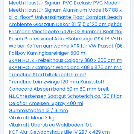
Meeth Haustür Signum PVC Exclusiv PVC Modell 70 88 
Meeth Haustür Signum Aluminium Modell 87 88 x 200 cm
d-c-floor® Universalmatte Floor Comfort Beachwood
Ambiente Glaszaun Dekor 81 51,5 x 120 cm gehärtete
Erismann Vliestapete 5426-02 Summer Beat floral bei
Bosch Professional Akku-Säbelsäge GSA 18 V-LI C Solo
Walser Kofferraumwanne XTR für VW Passat (B6) Var
Poliboy Kaminglasreiniger 500 ml
SKAN HOLZ Freizeithaus Calgary 380 x 300 cm mit 2. S
SKAN HOLZ Carport Wendland 409 x 870 cm mit EP
TrendLine Starthilfekabel 16 mm²
TrendLine Leimzwinge 120 mm Kunststoff
Conacord Absperrband 50 m 80 mm breit
N.L.Chrestensen Saatgut Schöterich ca. 120 Pflanzen
Celaflor Ameisen-Spray 400 ml
Gummistopfen 13 / 9 mm
Vitakraft Menü 3 kg
Vitakraft Überstreu Waldboden 10 L
KGT Alu-Gewächshaus Lilie IV 297 x 429 cm