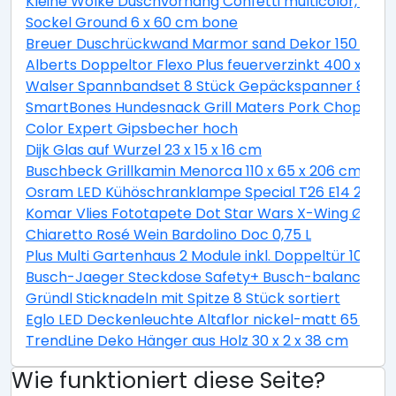
Kleine Wolke Duschvorhang Confetti multicolor, 180 
Sockel Ground 6 x 60 cm bone
Breuer Duschrückwand Marmor sand Dekor 150 x 255
Alberts Doppeltor Flexo Plus feuerverzinkt 400 x 160
Walser Spannbandset 8 Stück Gepäckspanner 8 teili
SmartBones Hundesnack Grill Maters Pork Chop 3 St
Color Expert Gipsbecher hoch
Dijk Glas auf Wurzel 23 x 15 x 16 cm
Buschbeck Grillkamin Menorca 110 x 65 x 206 cm
Osram LED Kühöschranklampe Special T26 E14 2,3W 
Komar Vlies Fototapete Dot Star Wars X-Wing Ø 128
Chiaretto Rosé Wein Bardolino Doc 0,75 L
Plus Multi Gartenhaus 2 Module inkl. Doppeltür 10,5 
Busch-Jaeger Steckdose Safety+ Busch-balance® SI, 
Gründl Sticknadeln mit Spitze 8 Stück sortiert
Eglo LED Deckenleuchte Altaflor nickel-matt 65 x 
TrendLine Deko Hänger aus Holz 30 x 2 x 38 cm
Wie funktioniert diese Seite?