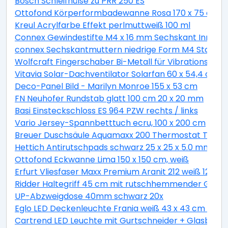
Bosch Schleifhülse zu PRR 250 ES
Ottofond Körperformbadewanne Rosa 170 x 75 cm, 
Kreul Acrylfarbe Effekt perlmuttweiß 100 ml
Connex Gewindestifte M4 x 16 mm Sechskant Innen 2
connex Sechskantmuttern niedrige Form M4 Stahl ver
Wolfcraft Fingerschaber Bi-Metall für Vibrationssäg
Vitavia Solar-Dachventilator Solarfan 60 x 54,4 cm
Deco-Panel Bild - Marilyn Monroe 155 x 53 cm
FN Neuhofer Rundstab glatt 100 cm 20 x 20 mm
Basi Einsteckschloss ES 964 PZW rechts / links
Vario Jersey-Spannbetttuch ecru, 100 x 200 cm
Breuer Duschsäule Aquamaxx 200 Thermostat Thermo
Hettich Antirutschpads schwarz 25 x 25 x 5.0 mm - 18
Ottofond Eckwanne Lima 150 x 150 cm, weiß
Erfurt Vliesfaser Maxx Premium Aranit 212 weiß 12,5 x 
Ridder Haltegriff 45 cm mit rutschhemmender Grifff
UP-Abzweigdose 40mm schwarz 20x
Eglo LED Deckenleuchte Frania weiß 43 x 43 cm war
Cartrend LED Leuchte mit Gurtschneider + Glasbrec