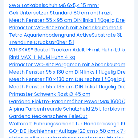
SWG Lötkabelschuh M6 6x5,4 15 mm²
Geli Untersetzer Standard 80 cm anthrazit
Meeth Fenster 55 x 95 cm DIN links 1 flügelig Dreh-Ki
Primaster WC-Sitz Fresh mit Absenkautomatik
Tetra Aquarienbodengrund ActiveSubstrate 3L
TrendLine Drucksprüher 5 l
WHISKAS® Beutel Trocken Adult 1+ mit Huhn 1,9 kg 1,9 
Rinti MAX-I-MUM Huhn 4 kg
Primaster WC-Sitz Pergamon mit Absenkautomatik
Meeth Fenster 95 x 130 cm DIN links 1 flügelig Dreh-K
Meeth Fenster 110 x 130 cm DIN rechts 1 flügelig Dreh-
Meeth Fenster 55 x 135 cm DIN links 1 flügelig Dreh-K
Primaster Schwenk Rost Ø 45 cm
Gardena Elektro-Rasenmäher PowerMax 1600/37 inkl
Alpina Farbenfreunde Schutzheld 2,5 L farblos matt
Gardena Heckenschere TeleCut
Wolfcraft Führungsschiene für Handkreissäge 190 x 1
GO-DE Hochlehner-Auflage 120 cm x 50 cm x 7 cm, gr