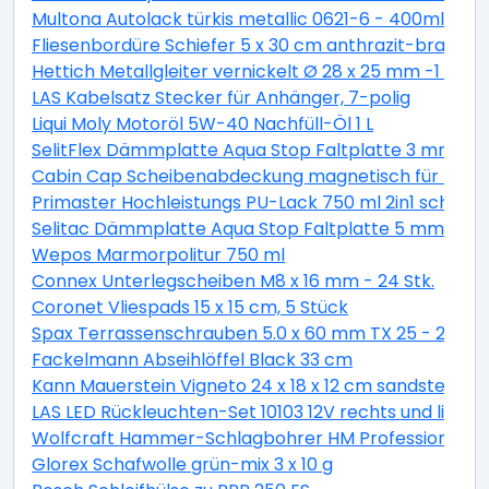
Multona Autolack türkis metallic 0621-6 - 400ml
Fliesenbordüre Schiefer 5 x 30 cm anthrazit-braun
Hettich Metallgleiter vernickelt Ø 28 x 25 mm -1 Stüc
LAS Kabelsatz Stecker für Anhänger, 7-polig
Liqui Moly Motoröl 5W-40 Nachfüll-Öl 1 L
SelitFlex Dämmplatte Aqua Stop Faltplatte 3 mm sta
Cabin Cap Scheibenabdeckung magnetisch für PKW
Primaster Hochleistungs PU-Lack 750 ml 2in1 schok
Selitac Dämmplatte Aqua Stop Faltplatte 5 mm star
Wepos Marmorpolitur 750 ml
Connex Unterlegscheiben M8 x 16 mm - 24 Stk.
Coronet Vliespads 15 x 15 cm, 5 Stück
Spax Terrassenschrauben 5.0 x 60 mm TX 25 - 200 St
Fackelmann Abseihlöffel Black 33 cm
Kann Mauerstein Vigneto 24 x 18 x 12 cm sandsteingel
LAS LED Rückleuchten-Set 10103 12V rechts und links
Wolfcraft Hammer-Schlagbohrer HM Professional S
Glorex Schafwolle grün-mix 3 x 10 g