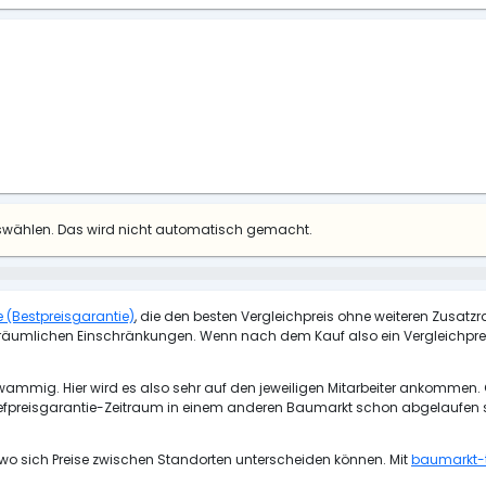
uswählen. Das wird nicht automatisch gemacht.
ie (Bestpreisgarantie)
, die den besten Vergleichpreis ohne weiteren Zusatzr
oder räumlichen Einschränkungen. Wenn nach dem Kauf also ein Vergleichprei
wammig. Hier wird es also sehr auf den jeweiligen Mitarbeiter ankommen. 
efpreisgarantie-Zeitraum in einem anderen Baumarkt schon abgelaufen sei
wo sich Preise zwischen Standorten unterscheiden können. Mit
baumarkt-t