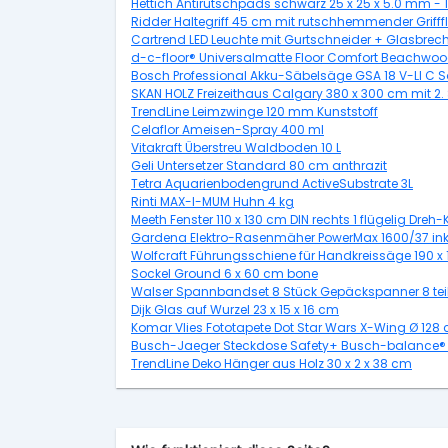
Hettich Antirutschpads schwarz 25 x 25 x 5.0 mm - 
Ridder Haltegriff 45 cm mit rutschhemmender Griff
Cartrend LED Leuchte mit Gurtschneider + Glasbrec
d-c-floor® Universalmatte Floor Comfort Beachwoo
Bosch Professional Akku-Säbelsäge GSA 18 V-LI C So
SKAN HOLZ Freizeithaus Calgary 380 x 300 cm mit 2.
TrendLine Leimzwinge 120 mm Kunststoff
Celaflor Ameisen-Spray 400 ml
Vitakraft Überstreu Waldboden 10 L
Geli Untersetzer Standard 80 cm anthrazit
Tetra Aquarienbodengrund ActiveSubstrate 3L
Rinti MAX-I-MUM Huhn 4 kg
Meeth Fenster 110 x 130 cm DIN rechts 1 flügelig Dreh-
Gardena Elektro-Rasenmäher PowerMax 1600/37 inkl
Wolfcraft Führungsschiene für Handkreissäge 190 x
Sockel Ground 6 x 60 cm bone
Walser Spannbandset 8 Stück Gepäckspanner 8 tei
Dijk Glas auf Wurzel 23 x 15 x 16 cm
Komar Vlies Fototapete Dot Star Wars X-Wing Ø 128
Busch-Jaeger Steckdose Safety+ Busch-balance® S
TrendLine Deko Hänger aus Holz 30 x 2 x 38 cm