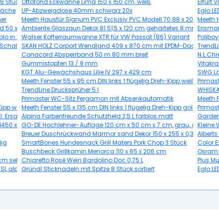
18 Stück
Ottofond Eckwanne Lima 150 x 150 cm, weiß
Erfurt 
fläche
UP-Abzweigdose 40mm schwarz 20x
Eglo L
her
Meeth Haustür Signum PVC Exclusiv PVC Modell 70 88 x 200 cm, DIN 
Meeth H
d 50 x 80 cm
Ambiente Glaszaun Dekor 81 51,5 x 120 cm gehärtetes 8 mm Glas
Erisma
lo in L-Boxx
Walser Kofferraumwanne XTR für VW Passat (B6) Variant
Polibo
 Schalung, natur
SKAN HOLZ Carport Wendland 409 x 870 cm mit EPDM-Dach
TrendLi
Conacord Absperrband 50 m 80 mm breit
N.L.Chr
Gummistopfen 13 / 9 mm
Vitakra
KGT Alu-Gewächshaus Lilie IV 297 x 429 cm
SWG Lö
Meeth Fenster 55 x 95 cm DIN links 1 flügelig Dreh-Kipp weiß
Primas
TrendLine Drucksprüher 5 l
WHISKAS
Primaster WC-Sitz Pergamon mit Absenkautomatik
Meeth F
Kipp weiß/ titan
Meeth Fenster 55 x 135 cm DIN links 1 flügelig Dreh-Kipp golden Oak
Primas
. Ersatzmesser
Alpina Farbenfreunde Schutzheld 2,5 L farblos matt
Garden
 1450 x 12 mm
GO-DE Hochlehner-Auflage 120 cm x 50 cm x 7 cm, grau, anthrazit
Kleine
Breuer Duschrückwand Marmor sand Dekor 150 x 255 x 0,3 cm
Alberts
lig
SmartBones Hundesnack Grill Maters Pork Chop 3 Stück
Color 
Buschbeck Grillkamin Menorca 110 x 65 x 206 cm
Osram 
 cm selbstklebend
Chiaretto Rosé Wein Bardolino Doc 0,75 L
Plus Mu
I, alpinweiß, 20 EUCB-914
Gründl Sticknadeln mit Spitze 8 Stück sortiert
Eglo L