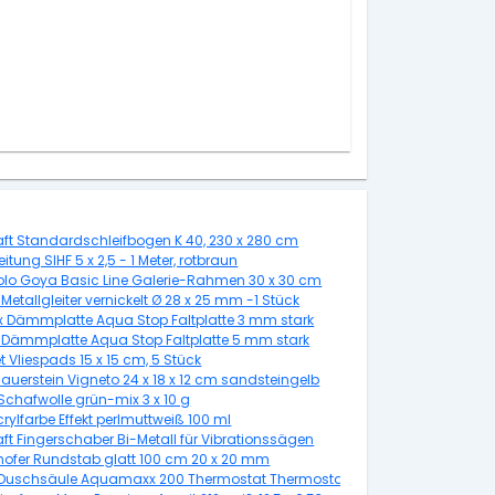
lber
aft Standardschleifbogen K 40, 230 x 280 cm
leitung SIHF 5 x 2,5 - 1 Meter, rotbraun
 cm
Solo Goya Basic Line Galerie-Rahmen 30 x 30 cm
 Metallgleiter vernickelt Ø 28 x 25 mm -1 Stück
lex Dämmplatte Aqua Stop Faltplatte 3 mm stark
glänzend
c Dämmplatte Aqua Stop Faltplatte 5 mm stark
 Vliespads 15 x 15 cm, 5 Stück
auerstein Vigneto 24 x 18 x 12 cm sandsteingelb
t Ø 6 mm
Schafwolle grün-mix 3 x 10 g
crylfarbe Effekt perlmuttweiß 100 ml
ück
ft Fingerschaber Bi-Metall für Vibrationssägen
hofer Rundstab glatt 100 cm 20 x 20 mm
 Duschsäule Aquamaxx 200 Thermostat Thermostat, verchromt, Kopfbraus