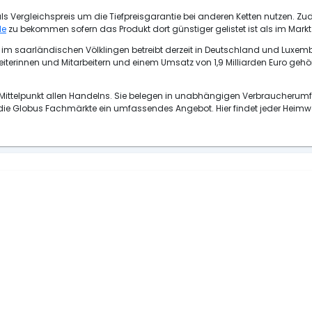
 Vergleichspreis um die Tiefpreisgarantie bei anderen Ketten nutzen. Z
de
zu bekommen sofern das Produkt dort günstiger gelistet ist als im Markt
im saarländischen Völklingen betreibt derzeit in Deutschland und Lux
beiterinnen und Mitarbeitern und einem Umsatz von 1,9 Milliarden Euro g
ttelpunkt allen Handelns. Sie belegen in unabhängigen Verbraucherumfra
n die Globus Fachmärkte ein umfassendes Angebot. Hier findet jeder Heimw