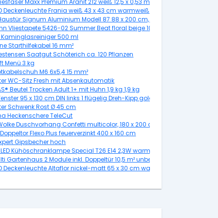
Vliesfaser Maxx Premium Aranit 212 weiß 12,5 x 0,53 m
ED Deckenleuchte Frania weiß 43 x 43 cm warmweiß
rechts, weiß/titan
austür Signum Aluminium Modell 87 88 x 200 cm, DIN links, titan
nn Vliestapete 5426-02 Summer Beat floral beige 10,05 x 0,53 m
y Kaminglasreiniger 500 ml
ne Starthilfekabel 16 mm²
estensen Saatgut Schöterich ca. 120 Pflanzen
ft Menü 3 kg
tkabelschuh M6 6x5,4 15 mm²
ter WC-Sitz Fresh mit Absenkautomatik
® Beutel Trocken Adult 1+ mit Huhn 1,9 kg 1,9 kg
enster 95 x 130 cm DIN links 1 flügelig Dreh-Kipp golden Oak
ter Schwenk Rost Ø 45 cm
a Heckenschere TeleCut
 Wolke Duschvorhang Confetti multicolor, 180 x 200 cm
 Doppeltor Flexo Plus feuerverzinkt 400 x 160 cm
Expert Gipsbecher hoch
LED Kühöschranklampe Special T26 E14 2,3W warmweiß, weiß matt
lti Gartenhaus 2 Module inkl. Doppeltür 10,5 m² unbehandelt
ED Deckenleuchte Altaflor nickel-matt 65 x 30 cm warmweiß