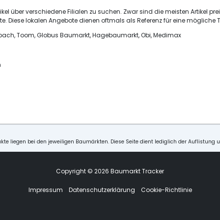
ikel über verschiedene Filialen zu suchen. Zwar sind die meisten Artikel pre
e. Diese lokalen Angebote dienen oftmals als Referenz für eine mögliche T
ornbach, Toom, Globus Baumarkt, Hagebaumarkt, Obi, Medimax
n
kte liegen bei den jeweiligen Baumärkten. Diese Seite dient lediglich der Auflistung 
Copyright © 2026 Baumarkt Tracker
Impressum
Datenschutzerklärung
Cookie-Richtlinie