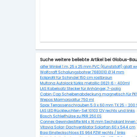
Suche weitere beliebte Artikel bei Globus-Ba
alfer Winkel 1 m, 25 x 25 mm PVC (Kunststoff) glatt w
Wolfcraft Schalungsbohrer 7683010 Ø 14 mm
Eckprofil für Schindel 150 cm rostbraun
Multona Autolack türkis metallic 0621-6 - 400ml
LAS Kabelsatz Stecker für Anhänger, 7-polig
Cabin Cap Scheibenabdeckung magnetisch für P
Wepos Marmorpolitur 750 ml
Spax Terrassenschrauben 5.0 x 60 mm TX 25 - 200 S
LAS LED Rückleuchten-Set 10103 12V rechts und links
Bosch Schleifhülse zu PRR 250 ES
Connex Gewindestifte M4 x 16 mm Sechskant Innen 
Vitavia Solar-Dachventilator Solarfan 60 x 54,4 cm
Basi Einsteckschloss ES 964 PZW rechts / links