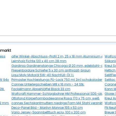
umarkt
eiss
alfer Winkel-Abschluss-Profil 2 m, 25 x 18 mm Aluminium eloxiert si
Wolfcr
Leimholz Fichte 120 x 40 cm 28 mm
Silikon
Gardinia Gardinenstange Chicago Ø 20 mm, edelstahl-optik, 160
Kreul 
Fliesenbordüre Schiefer 5 x 30 cm anthrazit-braun
Hettich
Liqui Moly Motoröl 5W-40 Nachfüll-Öl 1 L
SelitF
KW 94x270cm
Primaster Hochleistungs PU-Lack 750 ml 2in1 schokoladenbraun 
Selita
Connex Unterlegscheiben M8 x 16 mm - 24 Stk.
Coronet
tk.
Fackelmann Abseihlöffel Black 33 cm
Kann M
Wolfcraft Hammer-Schlagbohrer HM Professional SDS-plus Schaf
Glorex 
Ottofond Körperformbadewanne Rosa 170 x 75 cm, weiß
Kreul A
2 mm - 20 Stk.
connex Sechskantmuttern niedrige Form M4 Stahl verzinkt - 40 St
Wolfcra
Deco-Panel Bild - Marilyn Monroe 155 x 53 cm
FN Neu
Vario Jersey-Spannbetttuch ecru, 100 x 200 cm
Breuer