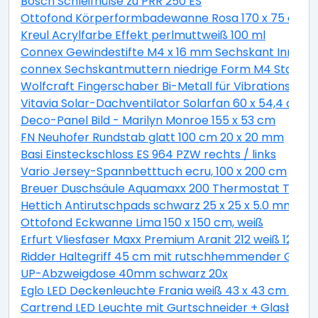
Bosch Schleifhülse zu PRR 250 ES
Ottofond Körperformbadewanne Rosa 170 x 75 cm, 
Kreul Acrylfarbe Effekt perlmuttweiß 100 ml
Connex Gewindestifte M4 x 16 mm Sechskant Innen 2
connex Sechskantmuttern niedrige Form M4 Stahl ver
Wolfcraft Fingerschaber Bi-Metall für Vibrationssäg
Vitavia Solar-Dachventilator Solarfan 60 x 54,4 cm
Deco-Panel Bild - Marilyn Monroe 155 x 53 cm
FN Neuhofer Rundstab glatt 100 cm 20 x 20 mm
Basi Einsteckschloss ES 964 PZW rechts / links
Vario Jersey-Spannbetttuch ecru, 100 x 200 cm
Breuer Duschsäule Aquamaxx 200 Thermostat Thermo
Hettich Antirutschpads schwarz 25 x 25 x 5.0 mm - 18
Ottofond Eckwanne Lima 150 x 150 cm, weiß
Erfurt Vliesfaser Maxx Premium Aranit 212 weiß 12,5 x 
Ridder Haltegriff 45 cm mit rutschhemmender Grifff
UP-Abzweigdose 40mm schwarz 20x
Eglo LED Deckenleuchte Frania weiß 43 x 43 cm war
Cartrend LED Leuchte mit Gurtschneider + Glasbrec