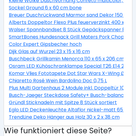
Kleine Wolke Duschvorhang Confetti multicolor, 180 
Sockel Ground 6 x 60 cm bone
Breuer Duschrückwand Marmor sand Dekor 150 x 255
Alberts Doppeltor Flexo Plus feuerverzinkt 400 x 160
Walser Spannbandset 8 Stück Gepäckspanner 8 teili
SmartBones Hundesnack Grill Maters Pork Chop 3 St
Color Expert Gipsbecher hoch
Dijk Glas auf Wurzel 23 x 15 x 16 cm
Buschbeck Grillkamin Menorca 110 x 65 x 206 cm
Osram LED Kühöschranklampe Special T26 E14 2,3W 
Komar Vlies Fototapete Dot Star Wars X-Wing Ø 128
Chiaretto Rosé Wein Bardolino Doc 0,75 L
Plus Multi Gartenhaus 2 Module inkl. Doppeltür 10,5 
Busch-Jaeger Steckdose Safety+ Busch-balance® SI, 
Gründl Sticknadeln mit Spitze 8 Stück sortiert
Eglo LED Deckenleuchte Altaflor nickel-matt 65 x 
TrendLine Deko Hänger aus Holz 30 x 2 x 38 cm
Wie funktioniert diese Seite?