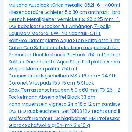
Multona Autolack türkis metallic 0621-6 - 400ml
Fliesenbordüre Schiefer 5 x 30 cm anthrazit-braun
Hettich Metallgleiter vernickelt Ø 28 x 25 mm -1 Stüc
LAS Kabelsatz Stecker für Anhänger, 7-polig
Liqui Moly Motoröl 5W-40 Nachfüll-Öl 1 L
SelitFlex Dämmplatte Aqua Stop Faltplatte 3 mm sta
Cabin Cap Scheibenabdeckung magnetisch für PKW
Primaster Hochleistungs PU-Lack 750 ml 2in1 schok
Selitac Dämmplatte Aqua Stop Faltplatte 5 mm star
Wepos Marmorpolitur 750 ml
Connex Unterlegscheiben M8 x 16 mm - 24 Stk.
Coronet Vliespads 15 x 15 cm, 5 Stück
Spax Terrassenschrauben 5.0 x 60 mm TX 25 - 200 St
Fackelmann Abseihlöffel Black 33 cm
Kann Mauerstein Vigneto 24 x 18 x 12 cm sandsteingel
LAS LED Rückleuchten-Set 10103 12V rechts und links
Wolfcraft Hammer-Schlagbohrer HM Professional S
Glorex Schafwolle grün-mix 3 x 10 g