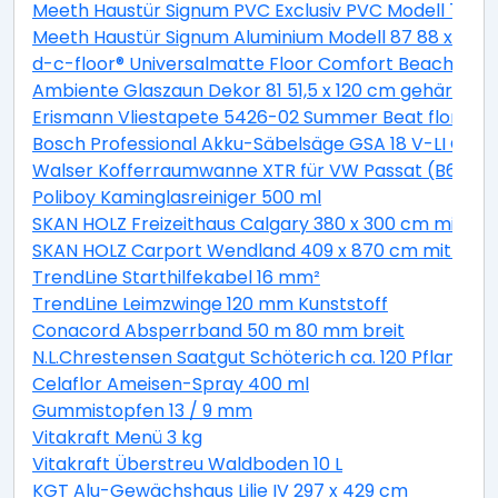
Meeth Haustür Signum PVC Exclusiv PVC Modell 70 88 
Meeth Haustür Signum Aluminium Modell 87 88 x 200 cm
d-c-floor® Universalmatte Floor Comfort Beachwood
Ambiente Glaszaun Dekor 81 51,5 x 120 cm gehärtete
Erismann Vliestapete 5426-02 Summer Beat floral bei
Bosch Professional Akku-Säbelsäge GSA 18 V-LI C Solo
Walser Kofferraumwanne XTR für VW Passat (B6) Var
Poliboy Kaminglasreiniger 500 ml
SKAN HOLZ Freizeithaus Calgary 380 x 300 cm mit 2. S
SKAN HOLZ Carport Wendland 409 x 870 cm mit EP
TrendLine Starthilfekabel 16 mm²
TrendLine Leimzwinge 120 mm Kunststoff
Conacord Absperrband 50 m 80 mm breit
N.L.Chrestensen Saatgut Schöterich ca. 120 Pflanzen
Celaflor Ameisen-Spray 400 ml
Gummistopfen 13 / 9 mm
Vitakraft Menü 3 kg
Vitakraft Überstreu Waldboden 10 L
KGT Alu-Gewächshaus Lilie IV 297 x 429 cm