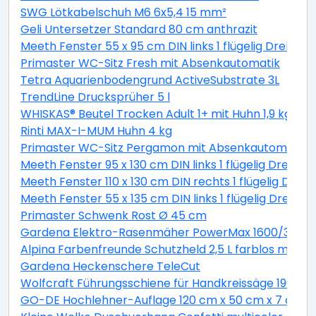
SWG Lötkabelschuh M6 6x5,4 15 mm²
Geli Untersetzer Standard 80 cm anthrazit
Meeth Fenster 55 x 95 cm DIN links 1 flügelig Dreh-Ki
Primaster WC-Sitz Fresh mit Absenkautomatik
Tetra Aquarienbodengrund ActiveSubstrate 3L
TrendLine Drucksprüher 5 l
WHISKAS® Beutel Trocken Adult 1+ mit Huhn 1,9 kg 1,9 
Rinti MAX-I-MUM Huhn 4 kg
Primaster WC-Sitz Pergamon mit Absenkautomatik
Meeth Fenster 95 x 130 cm DIN links 1 flügelig Dreh-K
Meeth Fenster 110 x 130 cm DIN rechts 1 flügelig Dreh-
Meeth Fenster 55 x 135 cm DIN links 1 flügelig Dreh-K
Primaster Schwenk Rost Ø 45 cm
Gardena Elektro-Rasenmäher PowerMax 1600/37 inkl
Alpina Farbenfreunde Schutzheld 2,5 L farblos matt
Gardena Heckenschere TeleCut
Wolfcraft Führungsschiene für Handkreissäge 190 x 1
GO-DE Hochlehner-Auflage 120 cm x 50 cm x 7 cm, gr