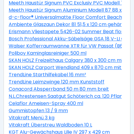
Meeth Haustür Signum PVC Exclusiv PVC Modell 70 88 
Meeth Haustür Signum Aluminium Modell 87 88 x 200 cm
d-c-floor® Universalmatte Floor Comfort Beachwood
Ambiente Glaszaun Dekor 81 51,5 x 120 cm gehärtete
Erismann Vliestapete 5426-02 Summer Beat floral bei
Bosch Professional Akku-Säbelsäge GSA 18 V-LI C Solo
Walser Kofferraumwanne XTR für VW Passat (B6) Var
Poliboy Kaminglasreiniger 500 ml
SKAN HOLZ Freizeithaus Calgary 380 x 300 cm mit 2. S
SKAN HOLZ Carport Wendland 409 x 870 cm mit EP
TrendLine Starthilfekabel 16 mm²
TrendLine Leimzwinge 120 mm Kunststoff
Conacord Absperrband 50 m 80 mm breit
N.L.Chrestensen Saatgut Schöterich ca. 120 Pflanzen
Celaflor Ameisen-Spray 400 ml
Gummistopfen 13 / 9 mm
Vitakraft Menü 3 kg
Vitakraft Überstreu Waldboden 10 L
KGT Alu-Gewächshaus Lilie IV 297 x 429 cm