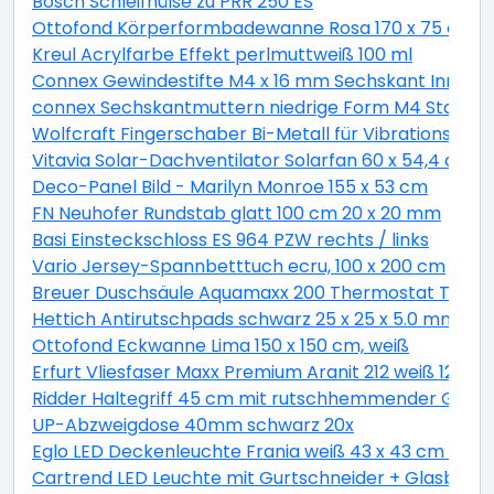
Bosch Schleifhülse zu PRR 250 ES
Ottofond Körperformbadewanne Rosa 170 x 75 cm, 
Kreul Acrylfarbe Effekt perlmuttweiß 100 ml
Connex Gewindestifte M4 x 16 mm Sechskant Innen 2
connex Sechskantmuttern niedrige Form M4 Stahl ver
Wolfcraft Fingerschaber Bi-Metall für Vibrationssäg
Vitavia Solar-Dachventilator Solarfan 60 x 54,4 cm
Deco-Panel Bild - Marilyn Monroe 155 x 53 cm
FN Neuhofer Rundstab glatt 100 cm 20 x 20 mm
Basi Einsteckschloss ES 964 PZW rechts / links
Vario Jersey-Spannbetttuch ecru, 100 x 200 cm
Breuer Duschsäule Aquamaxx 200 Thermostat Thermo
Hettich Antirutschpads schwarz 25 x 25 x 5.0 mm - 18
Ottofond Eckwanne Lima 150 x 150 cm, weiß
Erfurt Vliesfaser Maxx Premium Aranit 212 weiß 12,5 x 
Ridder Haltegriff 45 cm mit rutschhemmender Grifff
UP-Abzweigdose 40mm schwarz 20x
Eglo LED Deckenleuchte Frania weiß 43 x 43 cm war
Cartrend LED Leuchte mit Gurtschneider + Glasbrec