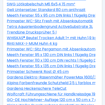
SWG Lötkabelschuh M6 6x5,4 15 mm²
Geli Untersetzer Standard 80 cm anthrazit
Meeth Fenster 55 x 95 cm DIN links 1 flügelig Dreh-Ki
Primaster WC-Sitz Fresh mit Absenkautomatik
Tetra Aquarienbodengrund ActiveSubstrate 3L
TrendLine Drucksprüher 5 l
WHISKAS® Beutel Trocken Adult 1+ mit Huhn 1,9 kg 1,9 
Rinti MAX-I-MUM Huhn 4 kg
Primaster WC-Sitz Pergamon mit Absenkautomatik
Meeth Fenster 95 x 130 cm DIN links 1 flügelig Dreh-K
Meeth Fenster 110 x 130 cm DIN rechts 1 flügelig Dreh-
Meeth Fenster 55 x 135 cm DIN links 1 flügelig Dreh-K
Primaster Schwenk Rost Ø 45 cm
Gardena Elektro-Rasenmäher PowerMax 1600/37 inkl
Alpina Farbenfreunde Schutzheld 2,5 L farblos matt
Gardena Heckenschere TeleCut
Wolfcraft Führungsschiene für Handkreissäge 190 x 1
GO-DE Hochlehner-Auflage 120 cm x 50 cm x 7 cm, gr