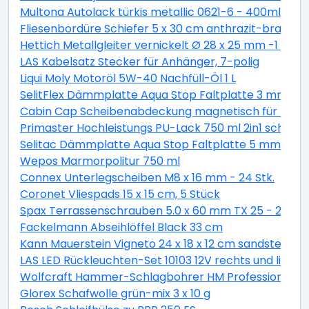
Multona Autolack türkis metallic 0621-6 - 400ml
Fliesenbordüre Schiefer 5 x 30 cm anthrazit-braun
Hettich Metallgleiter vernickelt Ø 28 x 25 mm -1 Stüc
LAS Kabelsatz Stecker für Anhänger, 7-polig
Liqui Moly Motoröl 5W-40 Nachfüll-Öl 1 L
SelitFlex Dämmplatte Aqua Stop Faltplatte 3 mm sta
Cabin Cap Scheibenabdeckung magnetisch für PKW
Primaster Hochleistungs PU-Lack 750 ml 2in1 schok
Selitac Dämmplatte Aqua Stop Faltplatte 5 mm star
Wepos Marmorpolitur 750 ml
Connex Unterlegscheiben M8 x 16 mm - 24 Stk.
Coronet Vliespads 15 x 15 cm, 5 Stück
Spax Terrassenschrauben 5.0 x 60 mm TX 25 - 200 St
Fackelmann Abseihlöffel Black 33 cm
Kann Mauerstein Vigneto 24 x 18 x 12 cm sandsteingel
LAS LED Rückleuchten-Set 10103 12V rechts und links
Wolfcraft Hammer-Schlagbohrer HM Professional S
Glorex Schafwolle grün-mix 3 x 10 g