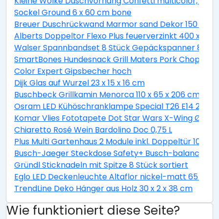
Kleine Wolke Duschvorhang Confetti multicolor, 180 
Sockel Ground 6 x 60 cm bone
Breuer Duschrückwand Marmor sand Dekor 150 x 255
Alberts Doppeltor Flexo Plus feuerverzinkt 400 x 160
Walser Spannbandset 8 Stück Gepäckspanner 8 teili
SmartBones Hundesnack Grill Maters Pork Chop 3 St
Color Expert Gipsbecher hoch
Dijk Glas auf Wurzel 23 x 15 x 16 cm
Buschbeck Grillkamin Menorca 110 x 65 x 206 cm
Osram LED Kühöschranklampe Special T26 E14 2,3W 
Komar Vlies Fototapete Dot Star Wars X-Wing Ø 128
Chiaretto Rosé Wein Bardolino Doc 0,75 L
Plus Multi Gartenhaus 2 Module inkl. Doppeltür 10,5 
Busch-Jaeger Steckdose Safety+ Busch-balance® SI, 
Gründl Sticknadeln mit Spitze 8 Stück sortiert
Eglo LED Deckenleuchte Altaflor nickel-matt 65 x 
TrendLine Deko Hänger aus Holz 30 x 2 x 38 cm
Wie funktioniert diese Seite?