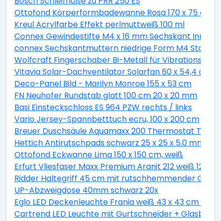
Bosch Schleifhülse zu PRR 250 ES
Ottofond Körperformbadewanne Rosa 170 x 75 cm, 
Kreul Acrylfarbe Effekt perlmuttweiß 100 ml
Connex Gewindestifte M4 x 16 mm Sechskant Innen 2
connex Sechskantmuttern niedrige Form M4 Stahl ver
Wolfcraft Fingerschaber Bi-Metall für Vibrationssäg
Vitavia Solar-Dachventilator Solarfan 60 x 54,4 cm
Deco-Panel Bild - Marilyn Monroe 155 x 53 cm
FN Neuhofer Rundstab glatt 100 cm 20 x 20 mm
Basi Einsteckschloss ES 964 PZW rechts / links
Vario Jersey-Spannbetttuch ecru, 100 x 200 cm
Breuer Duschsäule Aquamaxx 200 Thermostat Thermo
Hettich Antirutschpads schwarz 25 x 25 x 5.0 mm - 18
Ottofond Eckwanne Lima 150 x 150 cm, weiß
Erfurt Vliesfaser Maxx Premium Aranit 212 weiß 12,5 x 
Ridder Haltegriff 45 cm mit rutschhemmender Grifff
UP-Abzweigdose 40mm schwarz 20x
Eglo LED Deckenleuchte Frania weiß 43 x 43 cm war
Cartrend LED Leuchte mit Gurtschneider + Glasbrec