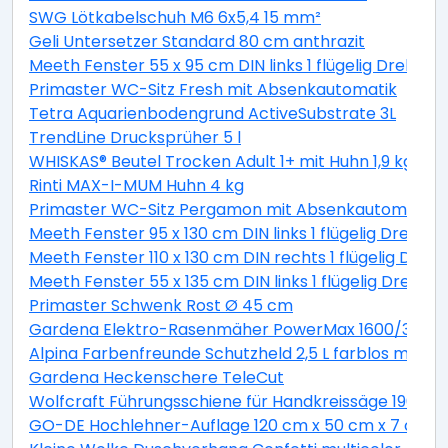
SWG Lötkabelschuh M6 6x5,4 15 mm²
Geli Untersetzer Standard 80 cm anthrazit
Meeth Fenster 55 x 95 cm DIN links 1 flügelig Dreh-Ki
Primaster WC-Sitz Fresh mit Absenkautomatik
Tetra Aquarienbodengrund ActiveSubstrate 3L
TrendLine Drucksprüher 5 l
WHISKAS® Beutel Trocken Adult 1+ mit Huhn 1,9 kg 1,9 
Rinti MAX-I-MUM Huhn 4 kg
Primaster WC-Sitz Pergamon mit Absenkautomatik
Meeth Fenster 95 x 130 cm DIN links 1 flügelig Dreh-K
Meeth Fenster 110 x 130 cm DIN rechts 1 flügelig Dreh-
Meeth Fenster 55 x 135 cm DIN links 1 flügelig Dreh-K
Primaster Schwenk Rost Ø 45 cm
Gardena Elektro-Rasenmäher PowerMax 1600/37 inkl
Alpina Farbenfreunde Schutzheld 2,5 L farblos matt
Gardena Heckenschere TeleCut
Wolfcraft Führungsschiene für Handkreissäge 190 x 1
GO-DE Hochlehner-Auflage 120 cm x 50 cm x 7 cm, gr