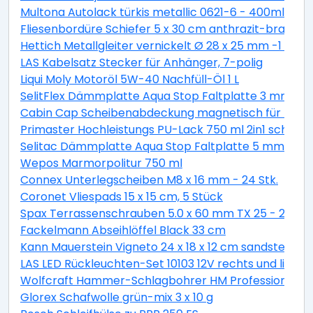
Multona Autolack türkis metallic 0621-6 - 400ml
Fliesenbordüre Schiefer 5 x 30 cm anthrazit-braun
Hettich Metallgleiter vernickelt Ø 28 x 25 mm -1 Stüc
LAS Kabelsatz Stecker für Anhänger, 7-polig
Liqui Moly Motoröl 5W-40 Nachfüll-Öl 1 L
SelitFlex Dämmplatte Aqua Stop Faltplatte 3 mm sta
Cabin Cap Scheibenabdeckung magnetisch für PKW
Primaster Hochleistungs PU-Lack 750 ml 2in1 schok
Selitac Dämmplatte Aqua Stop Faltplatte 5 mm star
Wepos Marmorpolitur 750 ml
Connex Unterlegscheiben M8 x 16 mm - 24 Stk.
Coronet Vliespads 15 x 15 cm, 5 Stück
Spax Terrassenschrauben 5.0 x 60 mm TX 25 - 200 St
Fackelmann Abseihlöffel Black 33 cm
Kann Mauerstein Vigneto 24 x 18 x 12 cm sandsteingel
LAS LED Rückleuchten-Set 10103 12V rechts und links
Wolfcraft Hammer-Schlagbohrer HM Professional S
Glorex Schafwolle grün-mix 3 x 10 g