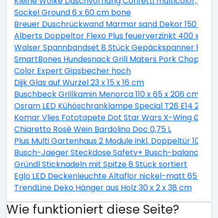
Kleine Wolke Duschvorhang Confetti multicolor, 180 
Sockel Ground 6 x 60 cm bone
Breuer Duschrückwand Marmor sand Dekor 150 x 255
Alberts Doppeltor Flexo Plus feuerverzinkt 400 x 160
Walser Spannbandset 8 Stück Gepäckspanner 8 teili
SmartBones Hundesnack Grill Maters Pork Chop 3 St
Color Expert Gipsbecher hoch
Dijk Glas auf Wurzel 23 x 15 x 16 cm
Buschbeck Grillkamin Menorca 110 x 65 x 206 cm
Osram LED Kühöschranklampe Special T26 E14 2,3W 
Komar Vlies Fototapete Dot Star Wars X-Wing Ø 128
Chiaretto Rosé Wein Bardolino Doc 0,75 L
Plus Multi Gartenhaus 2 Module inkl. Doppeltür 10,5 
Busch-Jaeger Steckdose Safety+ Busch-balance® SI, 
Gründl Sticknadeln mit Spitze 8 Stück sortiert
Eglo LED Deckenleuchte Altaflor nickel-matt 65 x 
TrendLine Deko Hänger aus Holz 30 x 2 x 38 cm
Wie funktioniert diese Seite?