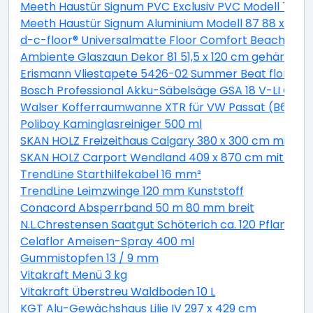
Meeth Haustür Signum PVC Exclusiv PVC Modell 70 88 
Meeth Haustür Signum Aluminium Modell 87 88 x 200 cm
d-c-floor® Universalmatte Floor Comfort Beachwood
Ambiente Glaszaun Dekor 81 51,5 x 120 cm gehärtete
Erismann Vliestapete 5426-02 Summer Beat floral bei
Bosch Professional Akku-Säbelsäge GSA 18 V-LI C Solo
Walser Kofferraumwanne XTR für VW Passat (B6) Var
Poliboy Kaminglasreiniger 500 ml
SKAN HOLZ Freizeithaus Calgary 380 x 300 cm mit 2. S
SKAN HOLZ Carport Wendland 409 x 870 cm mit EP
TrendLine Starthilfekabel 16 mm²
TrendLine Leimzwinge 120 mm Kunststoff
Conacord Absperrband 50 m 80 mm breit
N.L.Chrestensen Saatgut Schöterich ca. 120 Pflanzen
Celaflor Ameisen-Spray 400 ml
Gummistopfen 13 / 9 mm
Vitakraft Menü 3 kg
Vitakraft Überstreu Waldboden 10 L
KGT Alu-Gewächshaus Lilie IV 297 x 429 cm