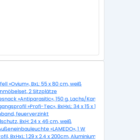
fell »Ovium«, BxL: 55 x 80 cm, weiß
nmöbelset, 2 Sitzplätze
ittel
snack »Antiparasitic«, 150 g, Lachs/Kamille
angsprofil »Profi-Tec«, BxHxL: 34 x 15 x 1000 mm
band, feuerverzinkt
lschutz, BxH: 24 x 46 cm, weiß
2,5 cm Anschlagrichtung: links
Außeneinbauleuchte »LAMEDO«, 1 W
penkantenprofile, Stahl
ofil, BxHxL: 1.29 x 2.4 x 200cm, Aluminium