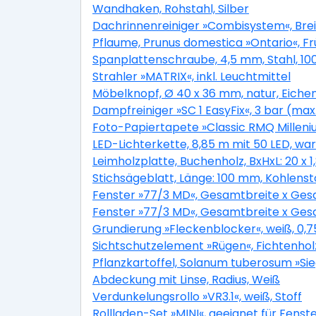
Wandhaken, Rohstahl, Silber
Dachrinnenreiniger »Combisystem«, Brei
Pflaume, Prunus domestica »Ontario«, Fr
Spanplattenschraube, 4,5 mm, Stahl, 10
Strahler »MATRIX«, inkl. Leuchtmittel
Möbelknopf, Ø 40 x 36 mm, natur, Eiche
Dampfreiniger »SC 1 EasyFix«, 3 bar (max
Foto-Papiertapete »Classic RMQ Millenium
LED-Lichterkette, 8,85 m mit 50 LED, w
Leimholzplatte, Buchenholz, BxHxL: 20 x 1
Stichsägeblatt, Länge: 100 mm, Kohlenst
Fenster »77/3 MD«, Gesamtbreite x Gesa
Fenster »77/3 MD«, Gesamtbreite x Ges
Grundierung »Fleckenblocker«, weiß, 0,75
Sichtschutzelement »Rügen«, Fichtenholz
Pflanzkartoffel, Solanum tuberosum »Sieg
Abdeckung mit Linse, Radius, Weiß
Verdunkelungsrollo »VR3.1«, weiß, Stoff
Rollladen-Set »MINI«, geeignet für Fenste