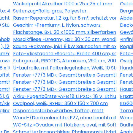
Winkelprofil Alu silber 1000 x 25 x 25 x 1 mm
Outdo
te: 45 cm, Kunststoff
Seitenzug-Rollo, grau, Polyester
Bergw
üchte: süß-säuerlich, zum Verzehr geeignet
Rasen-Reparatur, 1,2 kg, für 8 m², schützt vor Rase
Abdec
0 Stück
Geschirr »Premium«, L, Nylon, schwarz
Decke
Flachstange, BxL: 20 x 1000 mm, silberfarben
Gewäc
nholz
Mosaikfliese »Dream«, BxL: 30 x 30 cm, Wandbelag
»Infi
.), 1200 W
Sauna »Rakvere«, inkl. 9 kW Saunaofen mit externer
Regal,
Falcon«, Breite 368 cm, inkl. Kleister
Foto-Vliestapete »Secret«, Breite 400 cm, seidenm
Foto-
armweiß
Fahrgerüst, PROTEC, Aluminium, 290 cm, 200x120 c
Ovalp
,8 x 100 cm
U-Laufrolle, mit Faltenlegehaken, Weiß, 10 Stück
Hunde
offstahl (HCS)
Fenster »77/3 MD«, Gesamtbreite x Gesamthöhe: 145
Fenst
mthöhe: 165 x 120 cm, Glassstärke: 33 mm, weiß/golden 
Fenster »77/3 MD«, Gesamtbreite x Gesamthöhe: 45
Fenst
amthöhe: 80 x 75 cm, Glassstärke: 33 mm, weiß/golden o
Fenster »77/3 MD«, Gesamtbreite x Gesamthöhe: 85
Haust
 l, 6 m²
Akku-Fugenbürste »AFB 18 Li PXC«, 18 V, Lithium-Ion
Ersat
/Kiefernholz, LxH: 90 x 180 cm
Ovalpool, weiß, BxHxL: 350 x 150 x 700 cm
KG200
linde«, 5 kg
Dispersionsfarbe »Farbe«, Toffee, matt
Terra
Wand-/Deckenleuchte, E27, ohne Leuchtmittel
Wand-
WC-Sitz »Ovada«, mit Holzkern, oval, mit Softclose-
Badhe
r BxH: 130 x140 cm, grau
Schmetterlingsorchidee, Phalaenopsis Hybriden, Blü
Anato