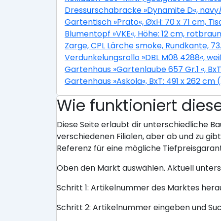
Dressurschabracke »Dynamite D«, navy
Gartentisch »Prato«, ØxH: 70 x 71 cm, Tis
Blumentopf »VKE«, Höhe: 12 cm, rotbraun
Zarge, CPL Lärche smoke, Rundkante, 73.5 
Verdunkelungsrollo »DBL M08 4288«, wei
Gartenhaus »Gartenlaube 657 Gr.1 «, BxT
Gartenhaus »Askola«, BxT: 491 x 262 cm 
Wie funktioniert dies
Diese Seite erlaubt dir unterschiedliche Ba
verschiedenen Filialen, aber ab und zu gi
Referenz für eine mögliche Tiefpreisgarant
Oben den Markt auswählen. Aktuell unter
Schritt 1: Artikelnummer des Marktes her
Schritt 2: Artikelnummer eingeben und Su