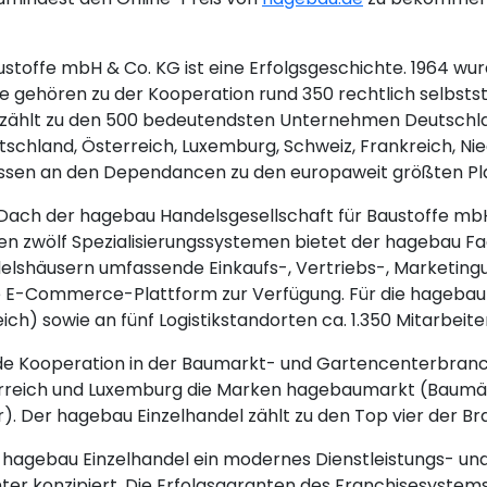
ustoffe mbH & Co. KG ist eine Erfolgsgeschichte. 1964 w
 gehören zu der Kooperation rund 350 rechtlich selbst
 zählt zu den 500 bedeutendsten Unternehmen Deutschla
schland, Österreich, Luxemburg, Schweiz, Frankreich, Ni
ssen an den Dependancen zu den europaweit größten Pl
Dach der hagebau Handelsgesellschaft für Baustoffe mb
t den zwölf Spezialisierungssystemen bietet der hagebau
elshäusern umfassende Einkaufs-, Vertriebs-, Marketingu
 E-Commerce-Plattform zur Verfügung. Für die hagebau
h) sowie an fünf Logistikstandorten ca. 1.350 Mitarbeiter
nde Kooperation in der Baumarkt- und Gartencenterbranc
erreich und Luxemburg die Marken hagebaumarkt (Baum
Der hagebau Einzelhandel zählt zu den Top vier der Bra
hagebau Einzelhandel ein modernes Dienstleistungs- un
 konzipiert. Die Erfolgsgaranten des Franchisesystems 