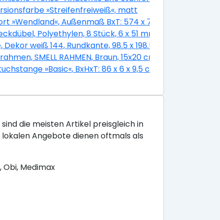
ester/Neopren, black
rsionsfarbe »Streifenfreiweiß«, matt
rt »Wendland«, Außenmaß BxT: 574 x 738 cm, schieferg
eckdübel, Polyethylen, 8 Stück, 6 x 51 mm
ks
, Dekor weiß 144, Rundkante, 98.5 x 198.5 x 9 cm, rechts
rrahmen, SMELL RAHMEN, Braun, 15x20 cm
(Aufstellmaße), Flachdach
uchstange »Basic«, BxHxT: 86 x 6 x 9,5 cm, weiß
sind die meisten Artikel preisgleich in
e lokalen Angebote dienen oftmals als
, Obi, Medimax