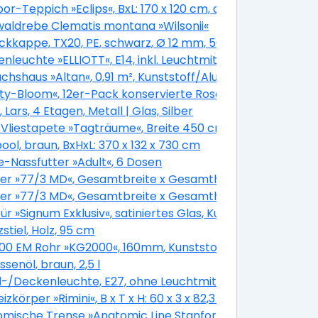
or-Teppich »Eclips«, BxL: 170 x 120 cm, anthrazit
aldrebe Clematis montana »Wilsonii«
nlücken
kkappe, TX20, PE, schwarz, Ø 12 mm, 50 St.
nleuchte »ELLIOTT«, E14, inkl. Leuchtmittel
hshaus »Altan«, 0,91 m², Kunststoff/Aluminium
nity-Bloom«, 12er-Pack konservierte Rosenköpfe, beige
 Steuerung für 3 Personen
 Lars, 4 Etagen, Metall | Glas, Silber
att
Vliestapete »Tagträume«, Breite 450 cm, seidenmatt
m
ool, braun, BxHxL: 370 x 132 x 730 cm
-Nassfutter »Adult«, 6 Dosen
 x 135 cm, Glassstärke: 33 mm, weiß/titan
er »77/3 MD«, Gesamtbreite x Gesamthöhe: 155 x 110 cm,
oak
 x 110 cm, Glassstärke: 33 mm, weiß/golden oak
er »77/3 MD«, Gesamtbreite x Gesamthöhe: 75 x 160 cm, 
ak
 x 70 cm, Glassstärke: 33 mm, weiß/titan
ür »Signum Exklusiv«, satiniertes Glas, Kunststoff (PVC), 
en, 0 Akku
zstiel, Holz, 95 cm
0 EM Rohr »KG2000«, 160mm, Kunststoff (PP)
ssenöl, braun, 2,5 l
/Deckenleuchte, E27, ohne Leuchtmittel
Funktion
izkörper »Rimini«, B x T x H: 60 x 3 x 82,3 cm, 480 W, weiß
te: rosa
mische Trense »Anatomic Line Stanford«, espressosilber