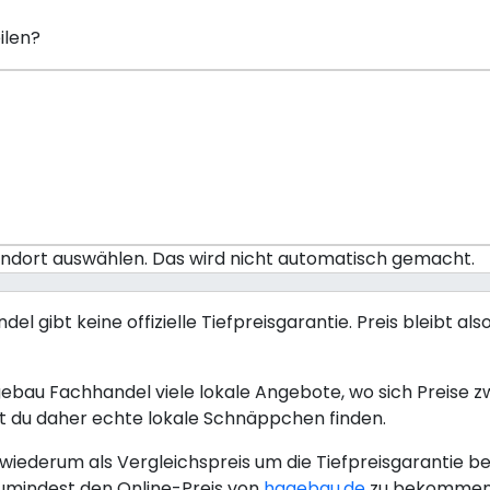
ilen?
tandort auswählen. Das wird nicht automatisch gemacht.
ibt keine offizielle Tiefpreisgarantie. Preis bleibt also
u Fachhandel viele lokale Angebote, wo sich Preise z
 du daher echte lokale Schnäppchen finden.
iederum als Vergleichspreis um die Tiefpreisgarantie be
umindest den Online-Preis von
hagebau.de
zu bekommen s