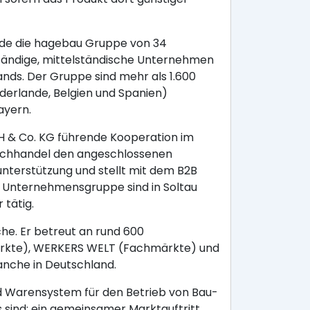
urde die hagebau Gruppe von 34
ständige, mittelständische Unternehmen
nds. Der Gruppe sind mehr als 1.600
ederlande, Belgien und Spanien)
ayern.
H & Co. KG führende Kooperation im
 Fachhandel den angeschlossenen
nterstützung und stellt mit dem B2B
 Unternehmensgruppe sind in Soltau
 tätig.
he. Er betreut an rund 600
ärkte), WERKERS WELT (Fachmärkte) und
nche in Deutschland.
d Warensystem für den Betrieb von Bau-
sind: ein gemeinsamer Marktauftritt,