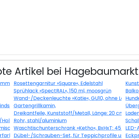
bte Artikel bei Hagebaumarkt
0 mm Breite, schwarz|silberfarben
Rosettengarnitur »Square«, Edelstahl
Kunst
Sprühlack »SpectRAL«, 150 ml, moosgrün
Balko
Wand-/Deckenleuchte »Katie«, GU10, ohne Leuchtm
Hunde
indsleder/Textil
Gartengrillkamin,
Überg
Dreikantfeile, Kunststoff/Metall, Länge: 20 cm
Laden
/Holz
Rohr, stahl/aluminium
Schal
emischt
Waschtischunterschrank »Ketho«, BxHxT: 45 x 55 x 2
LED-
erfarben
Dübel-/Schrauben-Set, für Teppichprofile und Trep
Eckpr