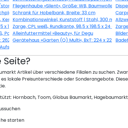
/stone, Baumwolle/Mikrofaser
Fliegenhaube »Silent«, Größe: WB, Baumwolle/Poly
Dispe
chplatte: Stahl
Schrank für Hobelbank, Breite: 33 cm
Carpo
, Keramik
Kombinationswinkel, Kunststoff | Stahl, 300 mm
Allzw
x 198.5 x 12 cm, links
Zarge, CPL weiß, Rundkante, 98.5 x 198.5 x 24 cm, lin
Zarge
ß, Polyester
Alleinfuttermittel »Beauty«, für Degu
Bilde
: 262 x 262 cm (Aufstellmaße), Flachdach
Gerätehaus »Garten (Q) Multi«, BxT: 224 x 224 cm 
Badet
(Aufstellmaße), Flachdach
e Seite?
umarkt Artikel über verschiedene Filialen zu suchen. Zwar 
bt es lokale Preisunterschiede oder Sonderangebote. Dies
ie.
stützt: Hornbach, Toom, Globus Baumarkt, Hagebaumarkt
aussuchen
che starten