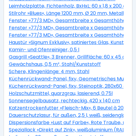
Leimholzplatte, Fichtenholz, BxHxL: 60 x 1,8 x 200 cm
Stilrohr »Blues«, Länge 1200 mm, Ø 20 mm, Metall
Fenster »77/3 MD«, Gesamtbreite x Gesamthöhe: 120 x
Fenster »77/3 MD«, Gesamtbreite x Gesamthöhe: 75 x
Fenster »77/3 MD«, Gesamtbreite x Gesamthöhe: 90 x
Haustür »Signum Exklusiv«, satiniertes Glas, Kunststo
Kamin- und Ofenreiniger, 0,5 l
Gasgrill »Seattle«, 3 Brenner, Grillfläche: 60 x 45 cm,
Gewächshaus, 0,5 m², Stahl/Kunststoff
Schere, Klingenlänge: 4 mm, Stahl
Küchenrückwand-Panel, fixy, Geometrisches Muster
Küchenrückwand-Panel, fixy, Steinoptik, 280x60 cm
Holzschutzmittel, quarzgrau, lasierend, 0.75l
Sonnensegelbausatz, rechteckig, 420 x 140 cm
Katzentrockenfutter »Fleisch-Mix«, 6 Beutel à 2000 g
Dauerschutzlasur, für außen, 2,5 l, weiß, seidenglänze
Dispersionsfarbe »Lust auf Farbe«, Rote Traube, matt
Speziallack »Direkt auf Zink«, weißaluminium (RAL 90