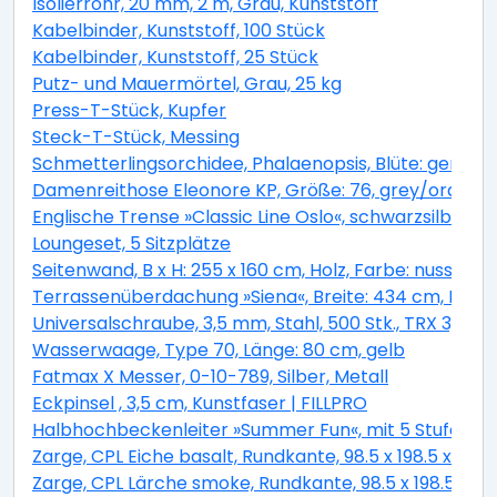
Isolierrohr, 20 mm, 2 m, Grau, Kunststoff
Kabelbinder, Kunststoff, 100 Stück
Kabelbinder, Kunststoff, 25 Stück
Putz- und Mauermörtel, Grau, 25 kg
Press-T-Stück, Kupfer
Steck-T-Stück, Messing
Schmetterlingsorchidee, Phalaenopsis, Blüte: gemisc
Damenreithose Eleonore KP, Größe: 76, grey/orange
Englische Trense »Classic Line Oslo«, schwarzsilber, 
Loungeset, 5 Sitzplätze
Seitenwand, B x H: 255 x 160 cm, Holz, Farbe: nussbau
Terrassenüberdachung »Siena«, Breite: 434 cm, Dach:
Universalschraube, 3,5 mm, Stahl, 500 Stk., TRX 3,5x4
Wasserwaage, Type 70, Länge: 80 cm, gelb
Fatmax X Messer, 0-10-789, Silber, Metall
Eckpinsel , 3,5 cm, Kunstfaser | FILLPRO
Halbhochbeckenleiter »Summer Fun«, mit 5 Stufen, f
Zarge, CPL Eiche basalt, Rundkante, 98.5 x 198.5 x 33 
Zarge, CPL Lärche smoke, Rundkante, 98.5 x 198.5 x 33