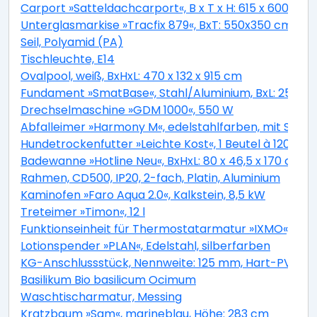
Carport »Satteldachcarport«, B x T x H: 615 x 600 x 2
Unterglasmarkise »Tracfix 879«, BxT: 550x350 cm, gra
Seil, Polyamid (PA)
Tischleuchte, E14
Ovalpool, weiß, BxHxL: 470 x 132 x 915 cm
Fundament »SmatBase«, Stahl/Aluminium, BxL: 252 x 
Drechselmaschine »GDM 1000«, 550 W
Abfalleimer »Harmony M«, edelstahlfarben, mit Softc
Hundetrockenfutter »Leichte Kost«, 1 Beutel à 12000 g
Badewanne »Hotline Neu«, BxHxL: 80 x 46,5 x 170 cm,
Rahmen, CD500, IP20, 2-fach, Platin, Aluminium
Kaminofen »Faro Aqua 2.0«, Kalkstein, 8,5 kW
Treteimer »Timon«, 12 l
Funktionseinheit für Thermostatarmatur »IXMO«, Mess
Lotionspender »PLAN«, Edelstahl, silberfarben
KG-Anschlussstück, Nennweite: 125 mm, Hart-PVC
Basilikum Bio basilicum Ocimum
Waschtischarmatur, Messing
Kratzbaum »Sam«, marineblau, Höhe: 283 cm