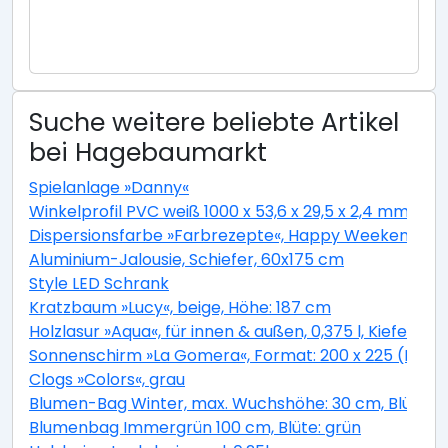
Suche weitere beliebte Artikel
bei Hagebaumarkt
Spielanlage »Danny«
Winkelprofil PVC weiß 1000 x 53,6 x 29,5 x 2,4 mm
Dispersionsfarbe »Farbrezepte«, Happy Weekend, m
Aluminium-Jalousie, Schiefer, 60x175 cm
Style LED Schrank
Kratzbaum »Lucy«, beige, Höhe: 187 cm
Holzlasur »Aqua«, für innen & außen, 0,375 l, Kiefer, 
Sonnenschirm »La Gomera«, Format: 200 x 225 (D x H
Clogs »Colors«, grau
Blumen-Bag Winter, max. Wuchshöhe: 30 cm, Blüte: b
Blumenbag Immergrün 100 cm, Blüte: grün