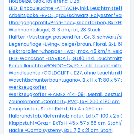
Holzbeize, teak, lasierend, 0.25l
LED-Einbauleuchte »ATTACH«, inkl. Leuchtmittel in w
Arbeitsjacke »EVO«, grau/schwarz, Polyester/Baumwol
Übergangsprofil »Profi-Tec«, silberfarben, BxLxH: 34 
Weihnachtskugel, Ø: 3 cm, rot, 28 Stück
Halfter »Mustang«, passend für , Gr. 3, schwarz/silbe
Liegenauflage »Living«, beige/braun, Floral, BxL: 60 x 1
Elektroroller »Chopper Two«, max. 45 km/h, Reichwei
LED-Wandspot »DAVIDA 1«, GU10, inkl. Leuchtmittel i
Pendelleuchte »RONDO-C«, E27, inkl. Leuchtmittel in
Wandleuchte »GOLDCLIFF«, E27, ohne Leuchtmittel
Waschtischunterbau »Lugano«, B x H x T: 80 x 57 x 45
Werkzeugkoffer
Werkzeugkoffer »FAMEX 414-09«, Metall, bestückt, 260
Zaunelement »Comfort«, PVC, LxH: 200 x 180 cm
Zaunpfosten, Stahl, BxHxL: 6 x 4 x 260 cm
Halbrundstab, Kiefernholz natur, LxHxT: 100 x 2 x 0,9 c
Klappstuhl »Graz«, BxTxH: 45 x 57 x 88 cm, Stahl/ Kuns
Hacke »Combisystem«, BxL: 7,5 x 21 cm, Stahl