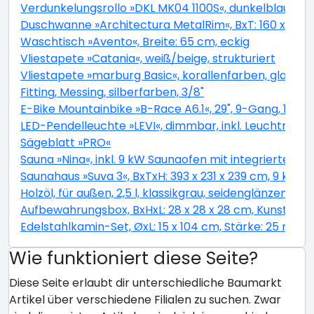
Verdunkelungsrollo »DKL MK04 1100S«, dunkelblau, Pol
Duschwanne »Architectura MetalRim«, BxT: 160 x 90 c
Waschtisch »Avento«, Breite: 65 cm, eckig
Vliestapete »Catania«, weiß/beige, strukturiert
Vliestapete »marburg Basic«, korallenfarben, glatt
Fitting, Messing, silberfarben, 3/8"
E-Bike Mountainbike »B-Race A6.1«, 29", 9-Gang, 13.4 
LED-Pendelleuchte »LEVI«, dimmbar, inkl. Leuchtmitt
Sägeblatt »PRO«
Sauna »Nina«, inkl. 9 kW Saunaofen mit integrierter S
Saunahaus »Suva 3«, BxTxH: 393 x 231 x 239 cm, 9 kW 
Holzöl, für außen, 2,5 l, klassikgrau, seidenglänzend
Aufbewahrungsbox, BxHxL: 28 x 28 x 28 cm, Kunstfase
Edelstahlkamin-Set, ØxL: 15 x 104 cm, Stärke: 25 mm, 
Wie funktioniert diese Seite?
Diese Seite erlaubt dir unterschiedliche Baumarkt
Artikel über verschiedene Filialen zu suchen. Zwar