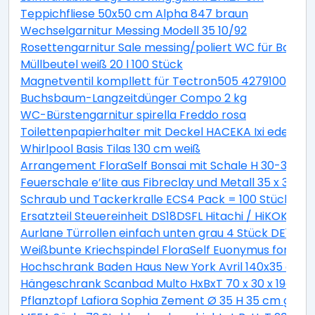
Teppichfliese 50x50 cm Alpha 847 braun
Wechselgarnitur Messing Modell 35 10/92
Rosettengarnitur Sale messing/poliert WC für Bad +
Müllbeutel weiß 20 l 100 Stück
Magnetventil kompllett für Tectron505 42791000
Buchsbaum-Langzeitdünger Compo 2 kg
WC-Bürstengarnitur spirella Freddo rosa
Toilettenpapierhalter mit Deckel HACEKA Ixi edelstah
Whirlpool Basis Tilas 130 cm weiß
Arrangement FloraSelf Bonsai mit Schale H 30-38 c
Feuerschale e’lite aus Fibreclay und Metall 35 x 35 x 
Schraub und Tackerkralle ECS4 Pack = 100 Stück
Ersatzteil Steuereinheit DS18DSFL Hitachi / HiKOKI 33
Aurlane Türrollen einfach unten grau 4 Stück DE142
Weißbunte Kriechspindel FloraSelf Euonymus fortunei 
Hochschrank Baden Haus New York Avril 140x35 cm ge
Hängeschrank Scanbad Multo HxBxT 70 x 30 x 19cm Pi
Pflanztopf Lafiora Sophia Zement Ø 35 H 35 cm grau