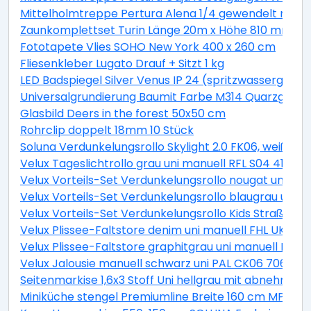
Mittelholmtreppe Pertura Alena 1/4 gewendelt mit Ei
Zaunkomplettset Turin Länge 20m x Höhe 810 mm inkl.
Fototapete Vlies SOHO New York 400 x 260 cm
Fliesenkleber Lugato Drauf + Sitzt 1 kg
LED Badspiegel Silver Venus IP 24 (spritzwassergesch
Universalgrundierung Baumit Farbe M314 Quarzgrund 
Glasbild Deers in the forest 50x50 cm
Rohrclip doppelt 18mm 10 Stück
Soluna Verdunkelungsrollo Skylight 2.0 FK06, weiß, 4
Velux Tageslichtrollo grau uni manuell RFL S04 4161S
Velux Vorteils-Set Verdunkelungsrollo nougat uni un
Velux Vorteils-Set Verdunkelungsrollo blaugrau uni 
Velux Vorteils-Set Verdunkelungsrollo Kids Straßen p
Velux Plissee-Faltstore denim uni manuell FHL UK04 
Velux Plissee-Faltstore graphitgrau uni manuell FHL
Velux Jalousie manuell schwarz uni PAL CK06 7062S
Seitenmarkise 1,6x3 Stoff Uni hellgrau mit abnehmba
Miniküche stengel Premiumline Breite 160 cm MPGS16