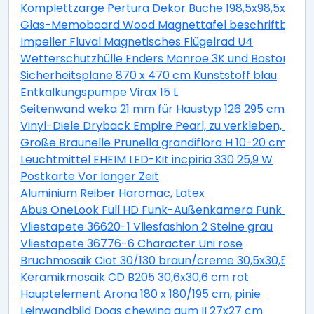
Komplettzarge Pertura Dekor Buche 198,5x98,5x16,0 
Glas-Memoboard Wood Magnettafel beschriftbar we
Impeller Fluval Magnetisches Flügelrad U4
Wetterschutzhülle Enders Monroe 3K und Boston 3K
Sicherheitsplane 870 x 470 cm Kunststoff blau
Entkalkungspumpe Virax 15 L
Seitenwand weka 21 mm für Haustyp 126 295 cm natu
Vinyl-Diele Dryback Empire Pearl, zu verkleben, 23x1
Große Braunelle Prunella grandiflora H 10-20 cm Co 0,
Leuchtmittel EHEIM LED-Kit incpiria 330 25,9 W
Postkarte Vor langer Zeit
Aluminium Reiber Haromac, Latex
Abus OneLook Full HD Funk-Außenkamera Funk Nach
Vliestapete 36620-1 Vliesfashion 2 Steine grau
Vliestapete 36776-6 Character Uni rose
Bruchmosaik Ciot 30/130 braun/creme 30,5x30,5 cm
Keramikmosaik CD B205 30,6x30,6 cm rot
Hauptelement Arona 180 x 180/195 cm, pinie
Leinwandbild Dogs chewing gum II 27x27 cm