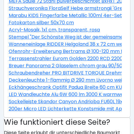
MEFA Säule 72 Stahl pulverbeschichtet BxHxT 205/1
Strauchveronika FloraSelf Hebe armstrongii 'Green B
Marabu KIDS Fingerfarbe Metallic 100ml 4er-Set
Fotokarton silber 50x70 cm
Acryl-Mosaik, 1x1 cm, transparent, rosa
Stempel "Der Schönste Weg ist der gemeinsame"
Wanneneinlage RIDDER Helgoland 38 x 72 cm weiß bl
Ofenrohr-Erweiterung Bertrams Ø 100-120 mm feueral
Terrassenstrahler Eurom Golden 2200 RCD 2200W
Breuer Panorama 2 Glaselem chrom grau 90/50 cm
Schraubendreher PRO BITDRIVE TORQUE Drehmoment
Deckenleuchte 1-flammig Ø 290 mm Livorno weiß/ti
Eckhängeschrank Optifit Padua Breite 60 cm KUPD O
LED Wandleuchte Alu 6W 600 lm 3000 K warmweiß Hx
Sockelleiste Skandor Canyon Andrioba FU60L 19x58
200er Micro LED Lichterkette Konstsmide mit App be
Wie funktioniert diese Seite?
Diese Seite erlaubt dir unterschiedliche Baumarkt