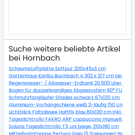
Suche weitere beliebte Artikel
bei Hornbach
Schaumstoffplatte Softpur 200x45x3 cm
Gartenhaus Karibu Buchbach 4 302 x 217 cm terragr
Regenwasser- / Abwasser-Erdtank 20.500 Liter GVT 
Bogen für doppelwandiges Abgassystem 90° FU DN13
Schmutzfangläufer Shades schwarz 67x120 cm
Aluminium-Vorhangschiene weiß 3-läufig 150 cm
Lichtblick Faltplissee Haftfix blau 80x130 cm inkl. Sau
Tageslichtrollo FAKRO ARP cappuccino manuell 94x1
Soluna Tageslichtrollo T3, uni beige, 210x190 cm
Mittelholmtreppe Pertura Gaja 15 Steigungen Weiß