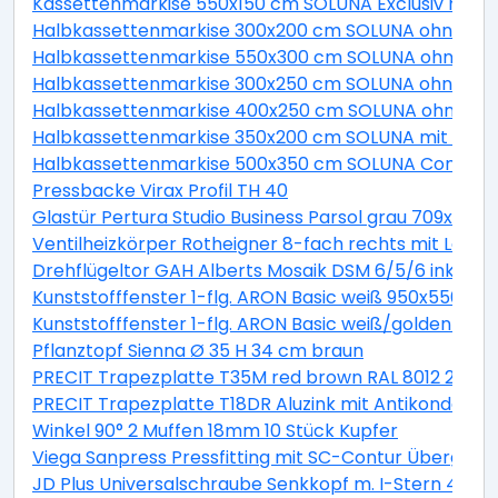
Kassettenmarkise 550x150 cm SOLUNA Exclusiv mit Mo
Halbkassettenmarkise 300x200 cm SOLUNA ohne Mot
Halbkassettenmarkise 550x300 cm SOLUNA ohne Moto
Halbkassettenmarkise 300x250 cm SOLUNA ohne Mot
Halbkassettenmarkise 400x250 cm SOLUNA ohne Mot
Halbkassettenmarkise 350x200 cm SOLUNA mit Moto
Halbkassettenmarkise 500x350 cm SOLUNA Comfort m
Pressbacke Virax Profil TH 40
Glastür Pertura Studio Business Parsol grau 709x209
Ventilheizkörper Rotheigner 8-fach rechts mit Lasc
Drehflügeltor GAH Alberts Mosaik DSM 6/5/6 inkl. H
Kunststofffenster 1-flg. ARON Basic weiß 950x550 mm
Kunststofffenster 1-flg. ARON Basic weiß/golden oa
Pflanztopf Sienna Ø 35 H 34 cm braun
PRECIT Trapezplatte T35M red brown RAL 8012 2300 x
PRECIT Trapezplatte T18DR Aluzink mit Antikondensat
Winkel 90° 2 Muffen 18mm 10 Stück Kupfer
Viega Sanpress Pressfitting mit SC-Contur Übergan
JD Plus Universalschraube Senkkopf m. I-Stern 4x70 