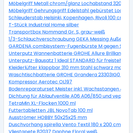
Möbelgriff Metall chrom/glanz Lochabstand 320 m
Möbelgriff Gehrungsgriff Edelstahl gebürstet Locha
Schleuderstab Helsinki, Kopenhagen, Rivoli 100 cm
T-Stück Industrial Home silber
Transportbox Nommand Gr. S, grau-weiß
1/3-Schlauchverschraubung GEKA Messing Außengewi
GARDENA combisystem-Fugenbürste M gegen Schmut
Unterputz Wannenbatterie GROHE Allure Brilliant 24
Unterputz-Bausatz 1 Ideal STANDARD für freistehe
Kleiderlüfter klappbar 310 mm Stahl schwarz matt
Waschtischbatterie GROHE Grandera 23303IG0 chrom/
Kompressor Aerotec OL197
Bodenreparaturset Meister inkl. Wachsstangen & W
Dichtung für Ablaufventile A06 A06/850 und veporit.
TetraMin XL-Flocken 1000 ml
Futtertabletten JBL NovoTab 100 ml
Ausströmer HOBBY 50x25x25 mm
Duschvorhang spirella Vento Textil 180 x 200 cm
Vliestapete 82037 Daphne Floral weiß