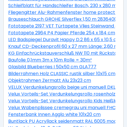
Schleifblatt für Handschleifer Bosch, 230 x 280 mm, K
Fliegengitter Alu-Rahmenfenster home protect weis
Brauseschlauch GROHE Silverflex 1,50 m 28364000
Fototapete 2197 VET Türtapete Vlies Steinwand grau/
Fototapete 2964 P4 Papier Pferde 254 x 184 cm
LED Badspiegel Duravit Happy D.2 86 x 65 x 10,5 cm 
Knauf CD-Deckenprofil 60 x 27 mm Länge: 2,60 m
KG Einfachrückstauverschluß NW 110 mit Rückstaukl
Baufolie 0,1mm 3m x 10m Rolle = 30m²
Glasbild Blueberries I 50x50 cm GLA777
Bilderrahmen Holz CLASSIC rustik silber 10x15 cm
Objektrahmen Zermatt Alu 23x23 cm
VELUX Verdunkelungsrollo beige uni manuell DKL P10
Velux Vorteils-Set Verdunkelungsrollo rosenholz uni
Velux Vorteils-Set Verdunkelungsrollo Kids Heißluftb
Velux Wabenplissee cremegrau uni manuell FHC U31 1
Fensterbank Innen Agglo white 101x20 cm
Buntlack PU Acryllack seidenmatt RAL 6005 moosgrü