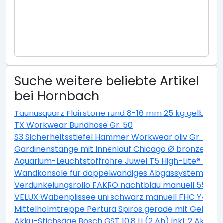
Suche weitere beliebte Artikel
bei Hornbach
Taunusquarz Flairstone rund 8-16 mm 25 kg gelb
TX Workwear Bundhose Gr. 50
S3 Sicherheitsstiefel Hammer Workwear oliv Gr. 38
Gardinenstange mit Innenlauf Chicago Ø bronze 20
Aquarium-Leuchtstoffröhre Juwel T5 High-Lite® Day 
Wandkonsole für doppelwandiges Abgassystem DN
Verdunkelungsrollo FAKRO nachtblau manuell 55x78 
VELUX Wabenplissee uni schwarz manuell FHC Y43 10
Mittelholmtreppe Pertura Spiros gerade mit Geländer
Akku-Stichsäge Bosch GST 10,8 Li (2 Ah) inkl. 2 Akkus