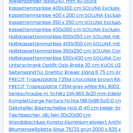
Wellenbänder 18x9x240, mm 50 Stück
Kassettenmarkise 400x300 cm SOLUNA Exclusiv mit 
Kassettenmarkise 400 x 200 cm SOLUNA Exclusiv mit 
Kassettenmarkise 350 x 250 cm SOLUNA Exclusiv mit M
Kassettenmarkise 400x300 cm SOLUNA Exclusiv mit Mo
Halbkassettenmarkise 600x350 cm SOLUNA mit Motor
Halbkassettenmarkise 400x300 cm SOLUNA mit Moto
Halbkassettenmarkise 350x250 cm SOLUNA Comfort 
Halbkassettenmarkise 550x400 cm SOLUNA Comfort 
Unterschrank Optifit Oslo Breite 30 cm KUOS U306-9
Seitenwand für Drehtür Breuer Elana 8 75 cm Anschla
PRECIT Trapezplatte T35M chocolate brown RAL 8017
PRECIT Trapezplatte T35M grey white RAL 9002 4400 
Senkschraube m. Schlitz DIN 963 3x20 mm Edelstahl A
Komplettzarge Pertura Fichte 198,5x98,5x10,0 cm Rec
Dekoteller Baumscheibe Holz Ø 40 cm beige-braun
Teichkescher JBL fein 30x20x90 cm
Wandabschluss Konsta Aluminium eloxiert Anthrazi
Bitumenwellplatte Sinus 76/33 grün 2000 x 835 x 2,2