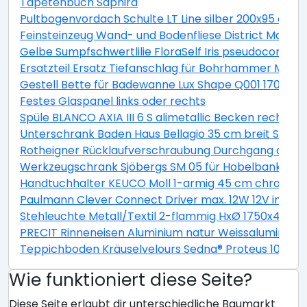
Tapetenbuch Saphira
Pultbogenvordach Schulte LT Line silber 200x95 cm Ac
Feinsteinzeug Wand- und Bodenfliese District Maren
Gelbe Sumpfschwertlilie FloraSelf Iris pseudocorus H 
Ersatzteil Ersatz Tiefanschlag für Bohrhammer MRH
Gestell Bette für Badewanne Lux Shape Q001 170x75
Festes Glaspanel links oder rechts
Spüle BLANCO AXIA III 6 S alimetallic Becken rechts 4
Unterschrank Baden Haus Bellagio 35 cm breit Steing
Rotheigner Rücklaufverschraubung Durchgang abspe
Werkzeugschrank Sjöbergs SM 05 für Hobelbank Origin
Handtuchhalter KEUCO Moll 1-armig 45 cm chrom sta
Paulmann Clever Connect Driver max. 12W 12V inkl. 3
Stehleuchte Metall/Textil 2-flammig HxØ 1750x400 m
PRECIT Rinneneisen Aluminium natur Weissaluminiu
Teppichboden Kräuselvelours Sedna® Proteus 100% E
Wie funktioniert diese Seite?
Diese Seite erlaubt dir unterschiedliche Baumarkt