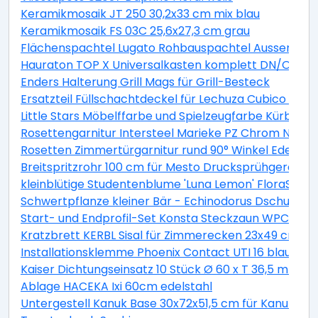
Keramikmosaik JT 250 30,2x33 cm mix blau
Keramikmosaik FS 03C 25,6x27,3 cm grau
Flächenspachtel Lugato Rohbauspachtel Aussen 5 k
Hauraton TOP X Universalkasten komplett DN/OD 110 
Enders Halterung Grill Mags für Grill-Besteck
Ersatzteil Füllschachtdeckel für Lechuza Cubico Ø 4
Little Stars Möbelffarbe und Spielzeugfarbe Kürbisw
Rosettengarnitur Intersteel Marieke PZ Chrom Nickel
Rosetten Zimmertürgarnitur rund 90° Winkel Edelstah
Breitspritzrohr 100 cm für Mesto Drucksprühgeräte
kleinblütige Studentenblume 'Luna Lemon' FloraSelf
Schwertpflanze kleiner Bär - Echinodorus Dschungelst
Start- und Endprofil-Set Konsta Steckzaun WPC 177x1
Kratzbrett KERBL Sisal für Zimmerecken 23x49 cm
Installationsklemme Phoenix Contact UTI 16 blau 307
Kaiser Dichtungseinsatz 10 Stück Ø 60 x T 36,5 mm luf
Ablage HACEKA Ixi 60cm edelstahl
Untergestell Kanuk Base 30x72x51,5 cm für Kanuk® Or