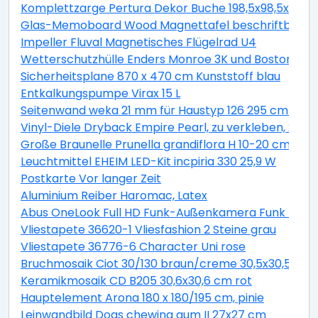
Komplettzarge Pertura Dekor Buche 198,5x98,5x16,0 
Glas-Memoboard Wood Magnettafel beschriftbar we
Impeller Fluval Magnetisches Flügelrad U4
Wetterschutzhülle Enders Monroe 3K und Boston 3K
Sicherheitsplane 870 x 470 cm Kunststoff blau
Entkalkungspumpe Virax 15 L
Seitenwand weka 21 mm für Haustyp 126 295 cm natu
Vinyl-Diele Dryback Empire Pearl, zu verkleben, 23x1
Große Braunelle Prunella grandiflora H 10-20 cm Co 0,
Leuchtmittel EHEIM LED-Kit incpiria 330 25,9 W
Postkarte Vor langer Zeit
Aluminium Reiber Haromac, Latex
Abus OneLook Full HD Funk-Außenkamera Funk Nach
Vliestapete 36620-1 Vliesfashion 2 Steine grau
Vliestapete 36776-6 Character Uni rose
Bruchmosaik Ciot 30/130 braun/creme 30,5x30,5 cm
Keramikmosaik CD B205 30,6x30,6 cm rot
Hauptelement Arona 180 x 180/195 cm, pinie
Leinwandbild Dogs chewing gum II 27x27 cm