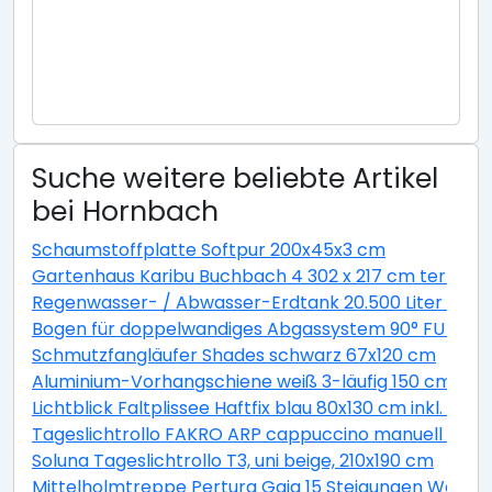
Suche weitere beliebte Artikel
bei Hornbach
Schaumstoffplatte Softpur 200x45x3 cm
Gartenhaus Karibu Buchbach 4 302 x 217 cm terragr
Regenwasser- / Abwasser-Erdtank 20.500 Liter GVT 
Bogen für doppelwandiges Abgassystem 90° FU DN13
Schmutzfangläufer Shades schwarz 67x120 cm
Aluminium-Vorhangschiene weiß 3-läufig 150 cm
Lichtblick Faltplissee Haftfix blau 80x130 cm inkl. Sau
Tageslichtrollo FAKRO ARP cappuccino manuell 94x1
Soluna Tageslichtrollo T3, uni beige, 210x190 cm
Mittelholmtreppe Pertura Gaja 15 Steigungen Weiß