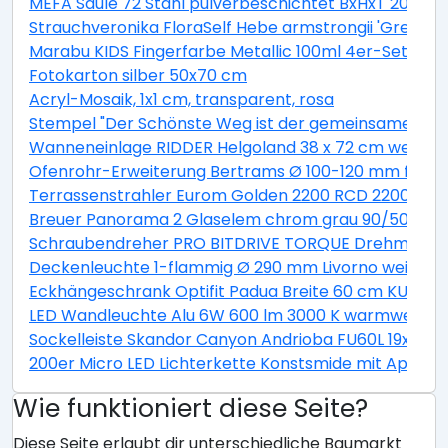
MEFA Säule 72 Stahl pulverbeschichtet BxHxT 205/1
Strauchveronika FloraSelf Hebe armstrongii 'Green B
Marabu KIDS Fingerfarbe Metallic 100ml 4er-Set
Fotokarton silber 50x70 cm
Acryl-Mosaik, 1x1 cm, transparent, rosa
Stempel "Der Schönste Weg ist der gemeinsame"
Wanneneinlage RIDDER Helgoland 38 x 72 cm weiß bl
Ofenrohr-Erweiterung Bertrams Ø 100-120 mm feueral
Terrassenstrahler Eurom Golden 2200 RCD 2200W
Breuer Panorama 2 Glaselem chrom grau 90/50 cm
Schraubendreher PRO BITDRIVE TORQUE Drehmoment
Deckenleuchte 1-flammig Ø 290 mm Livorno weiß/ti
Eckhängeschrank Optifit Padua Breite 60 cm KUPD O
LED Wandleuchte Alu 6W 600 lm 3000 K warmweiß Hx
Sockelleiste Skandor Canyon Andrioba FU60L 19x58
200er Micro LED Lichterkette Konstsmide mit App be
Wie funktioniert diese Seite?
Diese Seite erlaubt dir unterschiedliche Baumarkt