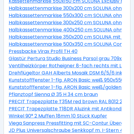
Kassettenmarkise 550x150 cm SOLUNA Exclusiv mit Mo
Halbkassettenmarkise 300x200 cm SOLUNA ohne Mot
Halbkassettenmarkise 550x300 cm SOLUNA ohne Moto
Halbkassettenmarkise 300x250 cm SOLUNA ohne Mot
Halbkassettenmarkise 400x250 cm SOLUNA ohne Mot
Halbkassettenmarkise 350x200 cm SOLUNA mit Moto
Halbkassettenmarkise 500x350 cm SOLUNA Comfort m
Pressbacke Virax Profil TH 40
Glastür Pertura Studio Business Parsol grau 709x209
Ventilheizkörper Rotheigner 8-fach rechts mit Lasc
Drehflügeltor GAH Alberts Mosaik DSM 6/5/6 inkl. H
Kunststofffenster 1-flg. ARON Basic weiß 950x550 mm
Kunststofffenster 1-flg. ARON Basic weiß/golden oa
Pflanztopf Sienna Ø 35 H 34 cm braun
PRECIT Trapezplatte T35M red brown RAL 8012 2300 x
PRECIT Trapezplatte T18DR Aluzink mit Antikondensat
Winkel 90° 2 Muffen 18mm 10 Stück Kupfer
Viega Sanpress Pressfitting mit SC-Contur Übergan
JD Plus Universalschraube Senkkopf m. I-Stern 4x70 