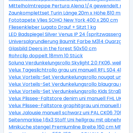
Mittelholmtreppe Pertura Alena 1/4 gewendelt mit Ei
Zaunkomplettset Turin Länge 20m x Höhe 810 mm inkl.
Fototapete Vlies SOHO New York 400 x 260 cm
Fliesenkleber Lugato Drauf + Sitzt 1 kg
LED Badspiegel Silver Venus IP 24 (spritzwassergesch
Universalgrundierung Baumit Farbe M314 Quarzgrund 
Glasbild Deers in the forest 50x50 cm
Rohrclip doppelt 18mm 10 Stück
Soluna Verdunkelungsrollo Skylight 2.0 FK06, weiß, 4
Velux Tageslichtrollo grau uni manuell RFL S04 4161S
Velux Vorteils-Set Verdunkelungsrollo nougat uni un
Velux Vorteils-Set Verdunkelungsrollo blaugrau uni 
Velux Vorteils-Set Verdunkelungsrollo Kids Straßen p
Velux Plissee-Faltstore denim uni manuell FHL UK04 
Velux Plissee-Faltstore graphitgrau uni manuell FHL
Velux Jalousie manuell schwarz uni PAL CK06 7062S
Seitenmarkise 1,6x3 Stoff Uni hellgrau mit abnehmba
Miniküche stengel Premiumline Breite 160 cm MPGS16