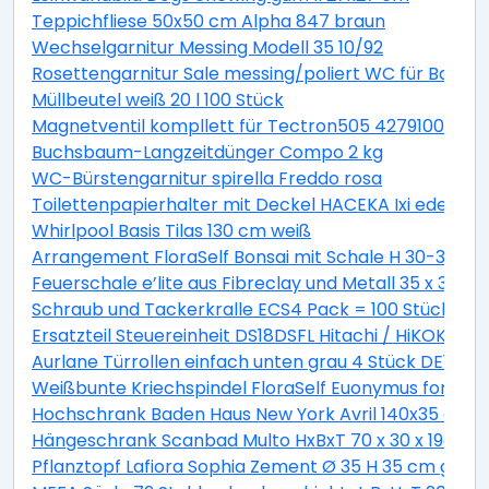
Teppichfliese 50x50 cm Alpha 847 braun
Wechselgarnitur Messing Modell 35 10/92
Rosettengarnitur Sale messing/poliert WC für Bad +
Müllbeutel weiß 20 l 100 Stück
Magnetventil kompllett für Tectron505 42791000
Buchsbaum-Langzeitdünger Compo 2 kg
WC-Bürstengarnitur spirella Freddo rosa
Toilettenpapierhalter mit Deckel HACEKA Ixi edelstah
Whirlpool Basis Tilas 130 cm weiß
Arrangement FloraSelf Bonsai mit Schale H 30-38 c
Feuerschale e’lite aus Fibreclay und Metall 35 x 35 x 
Schraub und Tackerkralle ECS4 Pack = 100 Stück
Ersatzteil Steuereinheit DS18DSFL Hitachi / HiKOKI 33
Aurlane Türrollen einfach unten grau 4 Stück DE142
Weißbunte Kriechspindel FloraSelf Euonymus fortunei 
Hochschrank Baden Haus New York Avril 140x35 cm ge
Hängeschrank Scanbad Multo HxBxT 70 x 30 x 19cm Pi
Pflanztopf Lafiora Sophia Zement Ø 35 H 35 cm grau