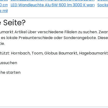
60 cm KUPD OED606-9+ Nachbildung Eiche-hell sägerau
LED Wandleuchte Alu 6W 600 lm 3000 K warmweiß 
Socke
e mit App bernstein
e Seite?
umarkt Artikel über verschiedene Filialen zu suchen. Zwar 
bt es lokale Preisunterschiede oder Sonderangebote. Dies
ie.
stützt: Hornbach, Toom, Globus Baumarkt, Hagebaumarkt
aussuchen
che starten