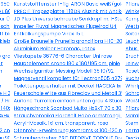
ß 950x550 mm DIN Links
Kunststofffenster 1-flg. ARON Basic weiß/golden 
Pflan
L 8012 2300 x 1095 x 0,63 mm
PRECIT Trapezplatte T18DR Aluzink mit Antikondens
Winke
ntur Übergangsstück 22mmx1/2" AG inox 436483
JD Plus Universalschraube Senkkopf m. I-Stern 4x7
Kompl
chriftbar weiss 30x30 cm
Impeller Fluval Magnetisches Flügelrad U4
Wette
ff blau
Entkalkungspumpe Virax 15 L
Seite
rkleben, 23x150 cm
Große Braunelle Prunella grandiflora H 10-20 cm Co 0
Leuch
Aluminium Reiber Haromac, Latex
Abus
e grau
Vliestapete 36776-6 Character Uni rose
Bruch
ot
Hauptelement Arona 180 x 180/195 cm, pinie
Leinw
n
Wechselgarnitur Messing Modell 35 10/92
Roset
Magnetventil kompllett für Tectron505 42791000
Buch
a
Toilettenpapierhalter mit Deckel HACEKA Ixi edelst
Whirl
le H 30-38 cm Ø 25 cm Topf
Feuerschale e’lite aus Fibreclay und Metall 35 x 35 
Schra
i / HiKOKI 332823
Aurlane Türrollen einfach unten grau 4 Stück DE142
Weißb
140x35 cm gebleichte Eiche mit Spiegel
Hängeschrank Scanbad Multo HxBxT 70 x 30 x 19cm 
Pflan
 BxHxT 205/1100/47 mm Verkehrsweiß RAL 9016
Strauchveronika FloraSelf Hebe armstrongii 'Green
Marab
Acryl-Mosaik, 1x1 cm, transparent, rosa
Stemp
2 cm weiß blau
Ofenrohr-Erweiterung Bertrams Ø 100-120 mm feuer
Terr
au 90/50 cm 3457005003262
Schraubendreher PRO BITDRIVE TORQUE Drehmomen
Decke