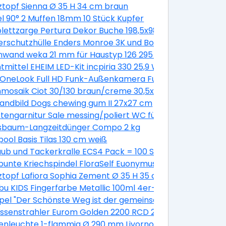
oak 1050x650 mm DIN Rechts
ztopf Sienna Ø 35 H 34 cm braun
ationsbeschichtung 6100 x 1138 x 0,5 mm
l 90° 2 Muffen 18mm 10 Stück Kupfer
0 mm galv.verzinkt, 200 Stück
ettzarge Pertura Dekor Buche 198,5x98,5x16,0 cm Links
rschutzhülle Enders Monroe 3K und Boston 3K
nwand weka 21 mm für Haustyp 126 295 cm natur
,5 L (6 Stk.)
tmittel EHEIM LED-Kit incpiria 330 25,9 W
 OneLook Full HD Funk-Außenkamera Funk Nachtsicht P
mosaik Ciot 30/130 braun/creme 30,5x30,5 cm
andbild Dogs chewing gum II 27x27 cm
tengarnitur Sale messing/poliert WC für Bad + WC Türen
sbaum-Langzeitdünger Compo 2 kg
ahl
pool Basis Tilas 130 cm weiß
x 72 cm grau
ub und Tackerkralle ECS4 Pack = 100 Stück
unte Kriechspindel FloraSelf Euonymus fortunei 'Emerald 
Pinie grey
ztopf Lafiora Sophia Zement Ø 35 H 35 cm grau
 Boys' Ø 12 cm Topf
u KIDS Fingerfarbe Metallic 100ml 4er-Set
el "Der Schönste Weg ist der gemeinsame"
aluminiert silber
assenstrahler Eurom Golden 2200 RCD 2200W
t 1,0 - 5,0 Nm
nleuchte 1-flammig Ø 290 mm Livorno weiß/titanium