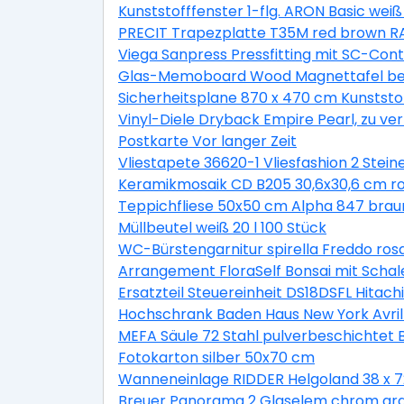
Kunststofffenster 1-flg. ARON Basic wei
PRECIT Trapezplatte T35M red brown RA
Viega Sanpress Pressfitting mit SC-Co
Glas-Memoboard Wood Magnettafel bes
Sicherheitsplane 870 x 470 cm Kunststo
Vinyl-Diele Dryback Empire Pearl, zu ve
Postkarte Vor langer Zeit
Vliestapete 36620-1 Vliesfashion 2 Stein
Keramikmosaik CD B205 30,6x30,6 cm r
Teppichfliese 50x50 cm Alpha 847 brau
Müllbeutel weiß 20 l 100 Stück
WC-Bürstengarnitur spirella Freddo ros
Arrangement FloraSelf Bonsai mit Scha
Ersatzteil Steuereinheit DS18DSFL Hitach
Hochschrank Baden Haus New York Avril 
MEFA Säule 72 Stahl pulverbeschichtet
Fotokarton silber 50x70 cm
Wanneneinlage RIDDER Helgoland 38 x 7
Breuer Panorama 2 Glaselem chrom gr