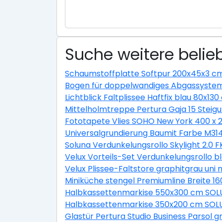
Suche weitere belieb
Schaumstoffplatte Softpur 200x45x3 c
Bogen für doppelwandiges Abgassystem
Lichtblick Faltplissee Haftfix blau 80x13
Mittelholmtreppe Pertura Gaja 15 Ste
Fototapete Vlies SOHO New York 400 x 
Universalgrundierung Baumit Farbe M31
Soluna Verdunkelungsrollo Skylight 2.0 
Velux Vorteils-Set Verdunkelungsrollo b
Velux Plissee-Faltstore graphitgrau un
Miniküche stengel Premiumline Breite 1
Halbkassettenmarkise 550x300 cm SOLU
Halbkassettenmarkise 350x200 cm SOLU
Glastür Pertura Studio Business Parsol