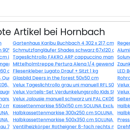
te Artikel bei Hornbach
m
Gartenhaus Karibu Buchbach 4 302 x 217 cm terra
Regen
 90° FU DN130
Schmutzfangläufer Shades schwarz 67x120 cm
Alumi
0 cm inkl. Saugnäpfe
Tageslichtrollo FAKRO ARP cappuccino manuell 94x
Solun
igungen Weiß/Buche-Taubengrau
Mittelholmtreppe Pertura Alena 1/4 gewendelt mit 
Zaunk
260 cm
Fliesenkleber Lugato Drauf + Sitzt 1 kg
LED B
4 Quarzgrund 15 kg
Glasbild Deers in the forest 50x50 cm
Rohrc
FK06, weiß, 49x99 cm
Velux Tageslichtrollo grau uni manuell RFL S04 4161S
Velux
laugrau uni und Faltstore Plissee weiß manuell DFD M04 
Velux Vorteils-Set Verdunkelungsrollo Kids Straßen
Velux
i manuell FHL MK08 1274SWL
Velux Jalousie manuell schwarz uni PAL CK06 7062S
Seite
60 cm MPGS160 KS Induktion Becken rechts
Kassettenmarkise 550x150 cm SOLUNA Exclusiv mit M
Halb
NA ohne Motor Dessin A131
Halbkassettenmarkise 300x250 cm SOLUNA ohne M
Halb
NA mit Motor Dessin 7838
Halbkassettenmarkise 500x350 cm SOLUNA Comfort 
Press
 grau 709x2097x8 mm DIN Links/Rechts
Ventilheizkörper Rotheigner 8-fach rechts mit La
Drehf