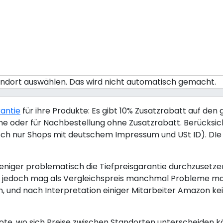
tandort auswählen. Das wird nicht automatisch gemacht.
rantie
für ihre Produkte: Es gibt 10% Zusatzrabatt auf den 
nline oder für Nachbestellung ohne Zusatzrabatt. Berücksi
ch nur Shops mit deutschem Impressum und USt ID). DIe T
iger problematisch die Tiefpreisgarantie durchzusetzen. 
zon jedoch mag als Vergleichspreis manchmal Probleme m
, und nach Interpretation einiger Mitarbeiter Amazon ke
te, wo sich Preise zwischen Standorten unterscheiden k