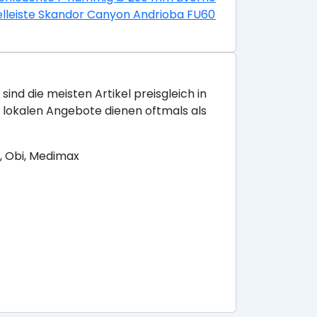
HxL 80x130 mm Sania nickel-matt
lleiste Skandor Canyon Andrioba FU60L 19x58x2400 mm
sind die meisten Artikel preisgleich in
e lokalen Angebote dienen oftmals als
, Obi, Medimax