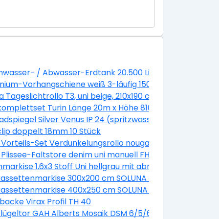
grau
wasser- / Abwasser-Erdtank 20.500 Liter GVT 20.5
nium-Vorhangschiene weiß 3-läufig 150 cm
118 cm (08)
a Tageslichtrollo T3, uni beige, 210x190 cm
Einzelstabgeländer 14 Steigungen/ 13 Stufen 85 cm Buch
omplettset Turin Länge 20m x Höhe 810 mm inkl. Pfosten
adspiegel Silver Venus IP 24 (spritzwassergeschützt)
lip doppelt 18mm 10 Stück
 Vorteils-Set Verdunkelungsrollo nougat uni und Faltsto
4581SWL
 plus Faltstore Plissee weiß DFD M10 4655S
 Plissee-Faltstore denim uni manuell FHL UK04 1286SWL
nmarkise 1,6x3 Stoff Uni hellgrau mit abnehmbarem Pfos
otor Dessin 8430 Gestell silber
kassettenmarkise 300x200 cm SOLUNA ohne Motor Dessi
otor Dessin 320477
kassettenmarkise 400x250 cm SOLUNA ohne Motor Dessi
mit Motor Dessin Trend U190 inkl. Sonnen und Windwäc
backe Virax Profil TH 40
schen Typ E 500x1100 mm RAL geprüft
lügeltor GAH Alberts Mosaik DSM 6/5/6 inkl. Handsender