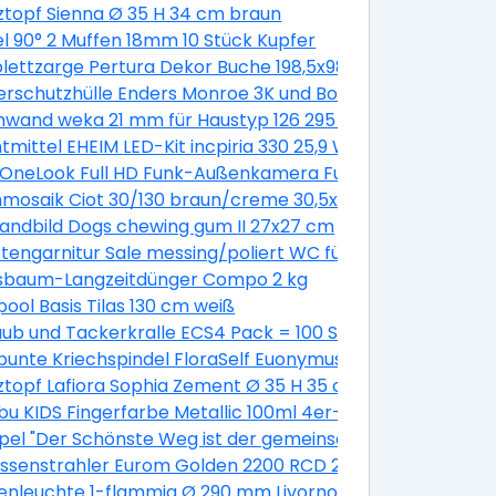
oak 1050x650 mm DIN Rechts
ztopf Sienna Ø 35 H 34 cm braun
ationsbeschichtung 6100 x 1138 x 0,5 mm
l 90° 2 Muffen 18mm 10 Stück Kupfer
0 mm galv.verzinkt, 200 Stück
ettzarge Pertura Dekor Buche 198,5x98,5x16,0 cm Links
rschutzhülle Enders Monroe 3K und Boston 3K
nwand weka 21 mm für Haustyp 126 295 cm natur
,5 L (6 Stk.)
tmittel EHEIM LED-Kit incpiria 330 25,9 W
 OneLook Full HD Funk-Außenkamera Funk Nachtsicht P
mosaik Ciot 30/130 braun/creme 30,5x30,5 cm
andbild Dogs chewing gum II 27x27 cm
tengarnitur Sale messing/poliert WC für Bad + WC Türen
sbaum-Langzeitdünger Compo 2 kg
ahl
pool Basis Tilas 130 cm weiß
x 72 cm grau
ub und Tackerkralle ECS4 Pack = 100 Stück
unte Kriechspindel FloraSelf Euonymus fortunei 'Emerald 
Pinie grey
ztopf Lafiora Sophia Zement Ø 35 H 35 cm grau
 Boys' Ø 12 cm Topf
u KIDS Fingerfarbe Metallic 100ml 4er-Set
el "Der Schönste Weg ist der gemeinsame"
aluminiert silber
assenstrahler Eurom Golden 2200 RCD 2200W
t 1,0 - 5,0 Nm
nleuchte 1-flammig Ø 290 mm Livorno weiß/titanium