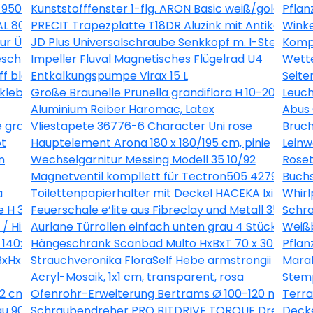
ß 950x550 mm DIN Links
Kunststofffenster 1-flg. ARON Basic weiß/golden 
Pflan
L 8012 2300 x 1095 x 0,63 mm
PRECIT Trapezplatte T18DR Aluzink mit Antikondens
Winke
ntur Übergangsstück 22mmx1/2" AG inox 436483
JD Plus Universalschraube Senkkopf m. I-Stern 4x7
Kompl
chriftbar weiss 30x30 cm
Impeller Fluval Magnetisches Flügelrad U4
Wette
ff blau
Entkalkungspumpe Virax 15 L
Seite
rkleben, 23x150 cm
Große Braunelle Prunella grandiflora H 10-20 cm Co 0
Leuch
Aluminium Reiber Haromac, Latex
Abus
e grau
Vliestapete 36776-6 Character Uni rose
Bruch
ot
Hauptelement Arona 180 x 180/195 cm, pinie
Leinw
n
Wechselgarnitur Messing Modell 35 10/92
Roset
Magnetventil kompllett für Tectron505 42791000
Buch
a
Toilettenpapierhalter mit Deckel HACEKA Ixi edelst
Whirl
le H 30-38 cm Ø 25 cm Topf
Feuerschale e’lite aus Fibreclay und Metall 35 x 35 
Schra
i / HiKOKI 332823
Aurlane Türrollen einfach unten grau 4 Stück DE142
Weißb
140x35 cm gebleichte Eiche mit Spiegel
Hängeschrank Scanbad Multo HxBxT 70 x 30 x 19cm 
Pflan
 BxHxT 205/1100/47 mm Verkehrsweiß RAL 9016
Strauchveronika FloraSelf Hebe armstrongii 'Green
Marab
Acryl-Mosaik, 1x1 cm, transparent, rosa
Stemp
2 cm weiß blau
Ofenrohr-Erweiterung Bertrams Ø 100-120 mm feuer
Terr
au 90/50 cm 3457005003262
Schraubendreher PRO BITDRIVE TORQUE Drehmomen
Decke