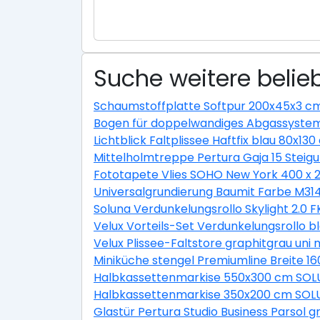
Suche weitere belieb
Schaumstoffplatte Softpur 200x45x3 c
Bogen für doppelwandiges Abgassystem
Lichtblick Faltplissee Haftfix blau 80x13
Mittelholmtreppe Pertura Gaja 15 Ste
Fototapete Vlies SOHO New York 400 x 
Universalgrundierung Baumit Farbe M31
Soluna Verdunkelungsrollo Skylight 2.0 
Velux Vorteils-Set Verdunkelungsrollo b
Velux Plissee-Faltstore graphitgrau un
Miniküche stengel Premiumline Breite 1
Halbkassettenmarkise 550x300 cm SOLU
Halbkassettenmarkise 350x200 cm SOLU
Glastür Pertura Studio Business Parsol