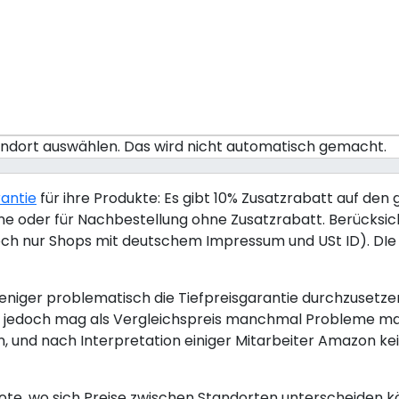
tandort auswählen. Das wird nicht automatisch gemacht.
rantie
für ihre Produkte: Es gibt 10% Zusatzrabatt auf den 
nline oder für Nachbestellung ohne Zusatzrabatt. Berücksi
ch nur Shops mit deutschem Impressum und USt ID). DIe T
iger problematisch die Tiefpreisgarantie durchzusetzen. 
zon jedoch mag als Vergleichspreis manchmal Probleme m
, und nach Interpretation einiger Mitarbeiter Amazon ke
te, wo sich Preise zwischen Standorten unterscheiden k