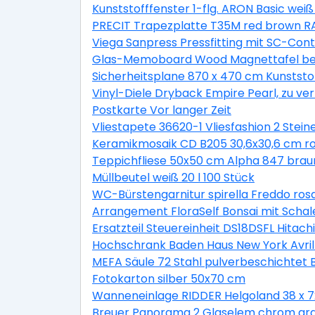
Kunststofffenster 1-flg. ARON Basic wei
PRECIT Trapezplatte T35M red brown RA
Viega Sanpress Pressfitting mit SC-Co
Glas-Memoboard Wood Magnettafel bes
Sicherheitsplane 870 x 470 cm Kunststo
Vinyl-Diele Dryback Empire Pearl, zu ve
Postkarte Vor langer Zeit
Vliestapete 36620-1 Vliesfashion 2 Stein
Keramikmosaik CD B205 30,6x30,6 cm r
Teppichfliese 50x50 cm Alpha 847 brau
Müllbeutel weiß 20 l 100 Stück
WC-Bürstengarnitur spirella Freddo ros
Arrangement FloraSelf Bonsai mit Scha
Ersatzteil Steuereinheit DS18DSFL Hitach
Hochschrank Baden Haus New York Avril 
MEFA Säule 72 Stahl pulverbeschichtet
Fotokarton silber 50x70 cm
Wanneneinlage RIDDER Helgoland 38 x 7
Breuer Panorama 2 Glaselem chrom gr