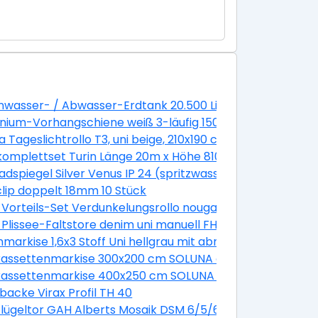
grau
wasser- / Abwasser-Erdtank 20.500 Liter GVT 20.5
nium-Vorhangschiene weiß 3-läufig 150 cm
118 cm (08)
a Tageslichtrollo T3, uni beige, 210x190 cm
Einzelstabgeländer 14 Steigungen/ 13 Stufen 85 cm Buch
omplettset Turin Länge 20m x Höhe 810 mm inkl. Pfosten
adspiegel Silver Venus IP 24 (spritzwassergeschützt)
lip doppelt 18mm 10 Stück
 Vorteils-Set Verdunkelungsrollo nougat uni und Faltsto
4581SWL
 plus Faltstore Plissee weiß DFD M10 4655S
 Plissee-Faltstore denim uni manuell FHL UK04 1286SWL
nmarkise 1,6x3 Stoff Uni hellgrau mit abnehmbarem Pfos
otor Dessin 8430 Gestell silber
kassettenmarkise 300x200 cm SOLUNA ohne Motor Dessi
otor Dessin 320477
kassettenmarkise 400x250 cm SOLUNA ohne Motor Dessi
mit Motor Dessin Trend U190 inkl. Sonnen und Windwäc
backe Virax Profil TH 40
schen Typ E 500x1100 mm RAL geprüft
lügeltor GAH Alberts Mosaik DSM 6/5/6 inkl. Handsender