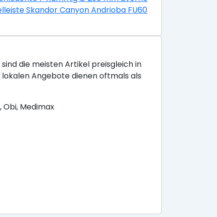
HxL 80x130 mm Sania nickel-matt
lleiste Skandor Canyon Andrioba FU60L 19x58x2400 mm
sind die meisten Artikel preisgleich in
e lokalen Angebote dienen oftmals als
, Obi, Medimax