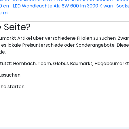
60 cm KUPD OED606-9+ Nachbildung Eiche-hell sägerau
LED Wandleuchte Alu 6W 600 lm 3000 K warmweiß 
Socke
e mit App bernstein
e Seite?
umarkt Artikel über verschiedene Filialen zu suchen. Zwar 
bt es lokale Preisunterschiede oder Sonderangebote. Dies
ie.
stützt: Hornbach, Toom, Globus Baumarkt, Hagebaumarkt
aussuchen
che starten