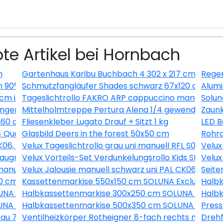
te Artikel bei Hornbach
m
Gartenhaus Karibu Buchbach 4 302 x 217 cm terra
Regen
 90° FU DN130
Schmutzfangläufer Shades schwarz 67x120 cm
Alumi
0 cm inkl. Saugnäpfe
Tageslichtrollo FAKRO ARP cappuccino manuell 94x
Solun
igungen Weiß/Buche-Taubengrau
Mittelholmtreppe Pertura Alena 1/4 gewendelt mit 
Zaunk
260 cm
Fliesenkleber Lugato Drauf + Sitzt 1 kg
LED B
4 Quarzgrund 15 kg
Glasbild Deers in the forest 50x50 cm
Rohrc
FK06, weiß, 49x99 cm
Velux Tageslichtrollo grau uni manuell RFL S04 4161S
Velux
laugrau uni und Faltstore Plissee weiß manuell DFD M04 
Velux Vorteils-Set Verdunkelungsrollo Kids Straßen
Velux
i manuell FHL MK08 1274SWL
Velux Jalousie manuell schwarz uni PAL CK06 7062S
Seite
60 cm MPGS160 KS Induktion Becken rechts
Kassettenmarkise 550x150 cm SOLUNA Exclusiv mit M
Halb
NA ohne Motor Dessin A131
Halbkassettenmarkise 300x250 cm SOLUNA ohne M
Halb
NA mit Motor Dessin 7838
Halbkassettenmarkise 500x350 cm SOLUNA Comfort 
Press
 grau 709x2097x8 mm DIN Links/Rechts
Ventilheizkörper Rotheigner 8-fach rechts mit La
Drehf