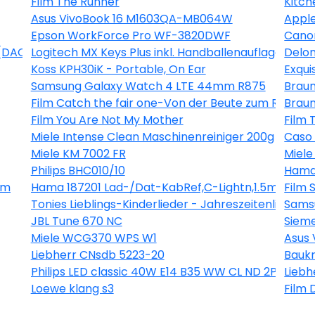
Film The Runner
Kitch
Asus VivoBook 16 M1603QA-MB064W
Apple
Epson WorkForce Pro WF-3820DWF
Cano
 [DACH] Tonies
Logitech MX Keys Plus inkl. Handballenauflage
Delon
Koss KPH30iK - Portable, On Ear
Exqui
Samsung Galaxy Watch 4 LTE 44mm R875
Braun
Film Catch the fair one-Von der Beute zum Raubtie
Braun
Film You Are Not My Mother
Film 
Miele Intense Clean Maschinenreiniger 200g
Caso 
Miele KM 7002 FR
Miel
Philips BHC010/10
Hama
3m
Hama 187201 Lad-/Dat-KabRef,C-Lightn,1.5m
Film 
Tonies Lieblings-Kinderlieder - Jahreszeitenlieder T
Sams
JBL Tune 670 NC
Siem
Miele WCG370 WPS W1
Asus
Liebherr CNsdb 5223-20
Bauk
Philips LED classic 40W E14 B35 WW CL ND 2PF - 2e
Liebh
Loewe klang s3
Film 