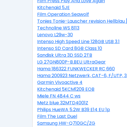
Film Press Play And Love Again
Kitchenaid 5JE
Film Operation Seawolf
Tonies Tonie-Lauscher revision Hellblau
Technoline WS 8113
Lenovo L29w-30
Intenso High Speed Line 128GB USB 3.1
Intenso SD Card 8GB Class 10
Sandisk Ultra 3D SSD 2TB
LG 27GN800P-B.BEU UltraGear
Hama 186322 FUNKWECKER RC 660
Hama 200923 Netzwerk, CAT-6, F/UTP, 
Garmin Vivoactive 4
Kitchenaid 5KCM1209 EOB
Miele FN 4844 C ws
Metz blue 32MTD4001Z
Philips HueWA 5.2W B39 E14 EU 1p
Film The Last Duel
Samsung HW-Q710GC/ZG