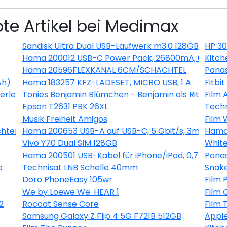
bte Artikel bei Medimax
Sandisk Ultra Dual USB-Laufwerk m3.0 128GB
HP 3
Hama 200012 USB-C Power Pack, 26800mA, 60W
Kitc
Hama 20596FLEXKANAL 6CM/SCHACHTEL
Pana
Ah)
Hama 183257 KFZ-LADESET, MICRO USB, 1 A
Fitbi
erlen
Tonies Benjamin Blümchen - Benjamin als Ritter
Film 
Epson T2631 PBK 26XL
Techn
Musik Freiheit Amigos
Film 
chten
Hama 200653 USB-A auf USB-C, 5 Gbit/s, 3m
Hama
Vivo Y70 Dual SIM 128GB
White
Hama 200501 USB-Kabel für iPhone/iPad, 0,75m
Pana
e
Technisat LNB Schelle 40mm
Snak
Doro PhoneEasy 105wr
Film 
We by Loewe We. HEAR 1
Film
2
Roccat Sense Core
Film 
Samsung Galaxy Z Flip 4 5G F721B 512GB
Appl