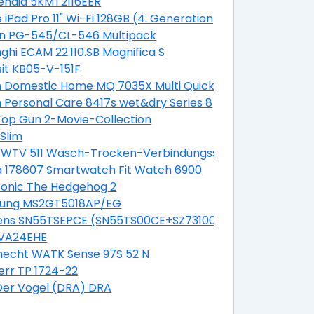
enaid 5KMT2116EER
 iPad Pro 11" Wi-Fi 128GB (4. Generation)
n PG-545/CL-546 Multipack
ghi ECAM 22.110.SB Magnifica S
sit KB05-V-151F
 Domestic Home MQ 7035X Multi Quick 7
r
 Personal Care 8417s wet&dry Series 8
Top Gun 2-Movie-Collection
Slim
e WTV 511 Wasch-Trocken-Verbindungssatz
 178607 Smartwatch Fit Watch 6900
Sonic The Hedgehog 2
onies
ung MS2GT5018AP/EG
ens SN55TSEPCE (SN55TS00CE+SZ73100 Besteckkorb)
 VA24EHE
necht WATK Sense 97S 52 N
r Pack
err TP 1724-22
Der Vogel (DRA) DRA