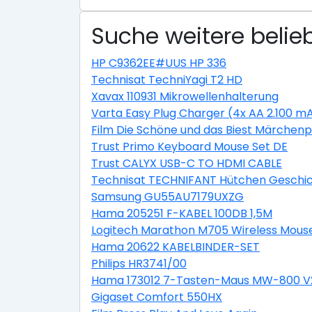
Suche weitere belie
HP C9362EE#UUS HP 336
Technisat TechniYagi T2 HD
Xavax 110931 Mikrowellenhalterung
Varta Easy Plug Charger (4x AA 2.100 m
Film Die Schöne und das Biest Märchenp
Trust Primo Keyboard Mouse Set DE
Trust CALYX USB-C TO HDMI CABLE
Technisat TECHNIFANT Hütchen Geschi
Samsung GU55AU7179UXZG
Hama 205251 F-KABEL 100DB 1,5M
Logitech Marathon M705 Wireless Mous
Hama 20622 KABELBINDER-SET
Philips HR3741/00
Hama 173012 7-Tasten-Maus MW-800 V
Gigaset Comfort 550HX