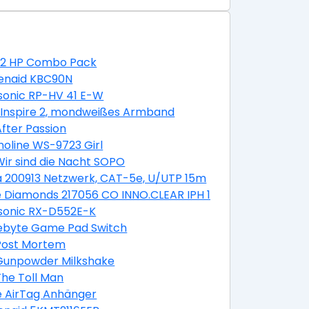
02 HP Combo Pack
henaid KBC90N
sonic RP-HV 41 E-W
t Inspire 2, mondweißes Armband
After Passion
oline WS-9723 Girl
Wir sind die Nacht SOPO
 200913 Netzwerk, CAT-5e, U/UTP 15m
 Diamonds 217056 CO INNO.CLEAR IPH 13 PRO
sonic RX-D552E-K
ebyte Game Pad Switch
Post Mortem
 Gunpowder Milkshake
The Toll Man
e AirTag Anhänger