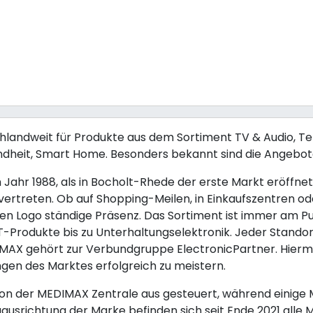
chlandweit für Produkte aus dem Sortiment TV & Audio, T
ndheit, Smart Home. Besonders bekannt sind die Angebot
Jahr 1988, als in Bocholt-Rhede der erste Markt eröffnet
vertreten. Ob auf Shopping-Meilen, in Einkaufszentren o
n Logo ständige Präsenz. Das Sortiment ist immer am Pul
-Produkte bis zu Unterhaltungselektronik. Jeder Standor
MAX gehört zur Verbundgruppe ElectronicPartner. Hiermi
ngen des Marktes erfolgreich zu meistern.
von der MEDIMAX Zentrale aus gesteuert, während einige M
usrichtung der Marke befinden sich seit Ende 2021 alle 