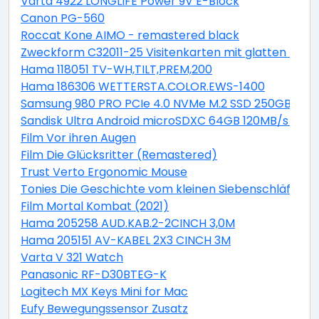
Varta 4922 LONGLIFE Power 9V E-Block
Canon PG-560
Roccat Kone AIMO - remastered black
Zweckform C32011-25 Visitenkarten mit glatten Kant
Hama 118051 TV-WH,TILT,PREM,200
Hama 186306 WETTERSTA.COLOR.EWS-1400
Samsung 980 PRO PCIe 4.0 NVMe M.2 SSD 250GB
Sandisk Ultra Android microSDXC 64GB 120MB/s + Ad
Film Vor ihren Augen
Film Die Glücksritter (Remastered)
Trust Verto Ergonomic Mouse
Tonies Die Geschichte vom kleinen Siebenschläfer, der
Film Mortal Kombat (2021)
Hama 205258 AUD.KAB.2-2CINCH 3,0M
Hama 205151 AV-KABEL 2X3 CINCH 3M
Varta V 321 Watch
Panasonic RF-D30BTEG-K
Logitech MX Keys Mini for Mac
Eufy Bewegungssensor Zusatz