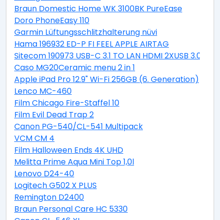
Braun Domestic Home WK 3100BK PureEase
Doro PhoneEasy 110
Garmin Lüftungsschlitzhalterung nüvi
Hama 196932 ED-P FI FEEL APPLE AIRTAG
Sitecom 190973 USB-C 3.1 TO LAN HDMI 2XUSB 3.0 PD
Caso MG20Ceramic menu 2 in 1
Apple iPad Pro 12.9" Wi-Fi 256GB (6. Generation)
Lenco MC-460
Film Chicago Fire-Staffel 10
Film Evil Dead Trap 2
Canon PG-540/CL-541 Multipack
VCM CM 4
Film Halloween Ends 4K UHD
Melitta Prime Aqua Mini Top 1,0l
Lenovo D24-40
Logitech G502 X PLUS
Remington D2400
Braun Personal Care HC 5330