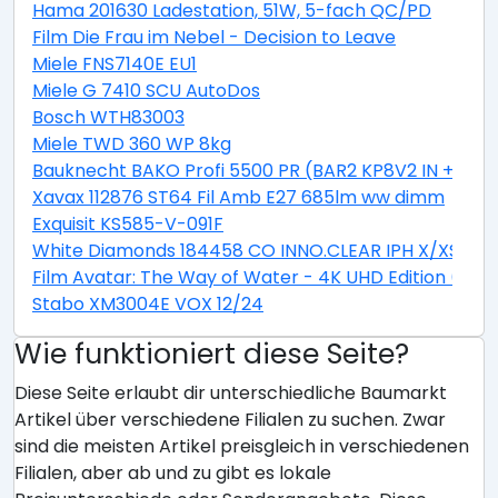
Hama 201630 Ladestation, 51W, 5-fach QC/PD
Film Die Frau im Nebel - Decision to Leave
Miele FNS7140E EU1
Miele G 7410 SCU AutoDos
Bosch WTH83003
Miele TWD 360 WP 8kg
Bauknecht BAKO Profi 5500 PR (BAR2 KP8V2 IN + CTA
Xavax 112876 ST64 Fil Amb E27 685lm ww dimm
Exquisit KS585-V-091F
White Diamonds 184458 CO INNO.CLEAR IPH X/XS
Film Avatar: The Way of Water - 4K UHD Edition (Stee
Stabo XM3004E VOX 12/24
Wie funktioniert diese Seite?
Diese Seite erlaubt dir unterschiedliche Baumarkt
Artikel über verschiedene Filialen zu suchen. Zwar
sind die meisten Artikel preisgleich in verschiedenen
Filialen, aber ab und zu gibt es lokale