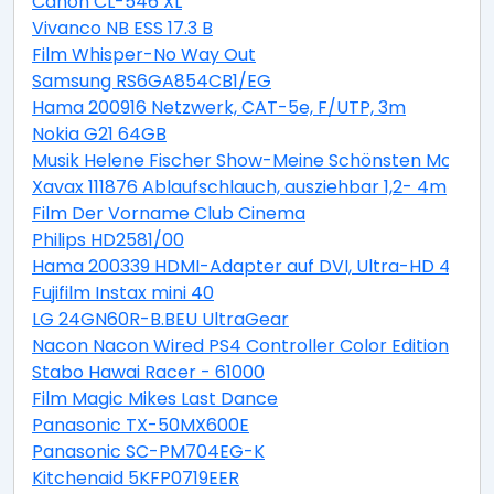
Canon CL-546 XL
Vivanco NB ESS 17.3 B
Film Whisper-No Way Out
Samsung RS6GA854CB1/EG
Hama 200916 Netzwerk, CAT-5e, F/UTP, 3m
Nokia G21 64GB
Musik Helene Fischer Show-Meine Schönsten Moment
Xavax 111876 Ablaufschlauch, ausziehbar 1,2- 4m
Film Der Vorname Club Cinema
Philips HD2581/00
Hama 200339 HDMI-Adapter auf DVI, Ultra-HD 4K
Fujifilm Instax mini 40
LG 24GN60R-B.BEU UltraGear
Nacon Nacon Wired PS4 Controller Color Edition blue
Stabo Hawai Racer - 61000
Film Magic Mikes Last Dance
Panasonic TX-50MX600E
Panasonic SC-PM704EG-K
Kitchenaid 5KFP0719EER