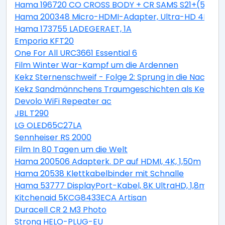
Hama 196720 CO CROSS BODY + CR SAMS S21+(5G)
Hama 200348 Micro-HDMI-Adapter, Ultra-HD 4K
Hama 173755 LADEGERAET, 1A
Emporia KFT20
One For All URC3661 Essential 6
Film Winter War-Kampf um die Ardennen
Kekz Sternenschweif - Folge 2: Sprung in die Nacht al
Kekz Sandmännchens Traumgeschichten als Kekz Ke
Devolo WiFi Repeater ac
JBL T290
LG OLED65C27LA
Sennheiser RS 2000
Film In 80 Tagen um die Welt
Hama 200506 Adapterk. DP auf HDMI, 4K, 1,50m
Hama 20538 Klettkabelbinder mit Schnalle
Hama 53777 DisplayPort-Kabel, 8K UltraHD, 1,8m
Kitchenaid 5KCG8433ECA Artisan
Duracell CR 2 M3 Photo
Strong HELO-PLUG-EU