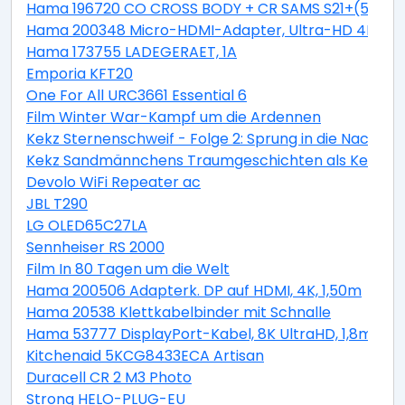
Hama 196720 CO CROSS BODY + CR SAMS S21+(5G)
Hama 200348 Micro-HDMI-Adapter, Ultra-HD 4K
Hama 173755 LADEGERAET, 1A
Emporia KFT20
One For All URC3661 Essential 6
Film Winter War-Kampf um die Ardennen
Kekz Sternenschweif - Folge 2: Sprung in die Nacht al
Kekz Sandmännchens Traumgeschichten als Kekz Ke
Devolo WiFi Repeater ac
JBL T290
LG OLED65C27LA
Sennheiser RS 2000
Film In 80 Tagen um die Welt
Hama 200506 Adapterk. DP auf HDMI, 4K, 1,50m
Hama 20538 Klettkabelbinder mit Schnalle
Hama 53777 DisplayPort-Kabel, 8K UltraHD, 1,8m
Kitchenaid 5KCG8433ECA Artisan
Duracell CR 2 M3 Photo
Strong HELO-PLUG-EU