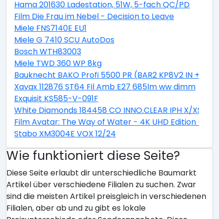
Hama 201630 Ladestation, 51W, 5-fach QC/PD
Film Die Frau im Nebel - Decision to Leave
Miele FNS7140E EU1
Miele G 7410 SCU AutoDos
Bosch WTH83003
Miele TWD 360 WP 8kg
Bauknecht BAKO Profi 5500 PR (BAR2 KP8V2 IN + CTA
Xavax 112876 ST64 Fil Amb E27 685lm ww dimm
Exquisit KS585-V-091F
White Diamonds 184458 CO INNO.CLEAR IPH X/XS
Film Avatar: The Way of Water - 4K UHD Edition (Stee
Stabo XM3004E VOX 12/24
Wie funktioniert diese Seite?
Diese Seite erlaubt dir unterschiedliche Baumarkt
Artikel über verschiedene Filialen zu suchen. Zwar
sind die meisten Artikel preisgleich in verschiedenen
Filialen, aber ab und zu gibt es lokale