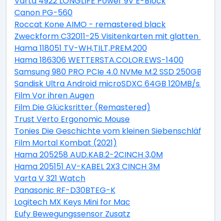
Varta 4922 LONGLIFE Power 9V E-Block
Canon PG-560
Roccat Kone AIMO - remastered black
Zweckform C32011-25 Visitenkarten mit glatten Kant
Hama 118051 TV-WH,TILT,PREM,200
Hama 186306 WETTERSTA.COLOR.EWS-1400
Samsung 980 PRO PCIe 4.0 NVMe M.2 SSD 250GB
Sandisk Ultra Android microSDXC 64GB 120MB/s + Ad
Film Vor ihren Augen
Film Die Glücksritter (Remastered)
Trust Verto Ergonomic Mouse
Tonies Die Geschichte vom kleinen Siebenschläfer, der
Film Mortal Kombat (2021)
Hama 205258 AUD.KAB.2-2CINCH 3,0M
Hama 205151 AV-KABEL 2X3 CINCH 3M
Varta V 321 Watch
Panasonic RF-D30BTEG-K
Logitech MX Keys Mini for Mac
Eufy Bewegungssensor Zusatz