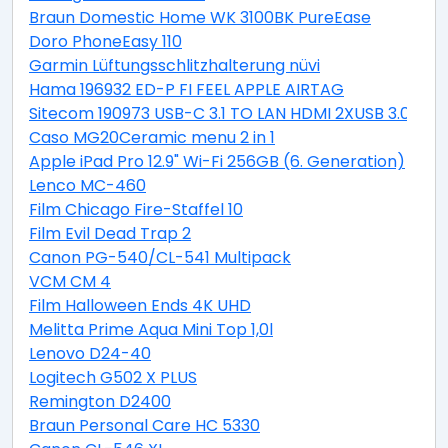
Braun Domestic Home WK 3100BK PureEase
Doro PhoneEasy 110
Garmin Lüftungsschlitzhalterung nüvi
Hama 196932 ED-P FI FEEL APPLE AIRTAG
Sitecom 190973 USB-C 3.1 TO LAN HDMI 2XUSB 3.0 PD
Caso MG20Ceramic menu 2 in 1
Apple iPad Pro 12.9" Wi-Fi 256GB (6. Generation)
Lenco MC-460
Film Chicago Fire-Staffel 10
Film Evil Dead Trap 2
Canon PG-540/CL-541 Multipack
VCM CM 4
Film Halloween Ends 4K UHD
Melitta Prime Aqua Mini Top 1,0l
Lenovo D24-40
Logitech G502 X PLUS
Remington D2400
Braun Personal Care HC 5330