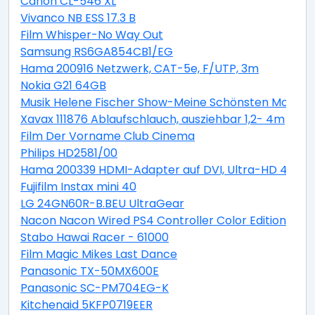
Canon CL-546 XL
Vivanco NB ESS 17.3 B
Film Whisper-No Way Out
Samsung RS6GA854CB1/EG
Hama 200916 Netzwerk, CAT-5e, F/UTP, 3m
Nokia G21 64GB
Musik Helene Fischer Show-Meine Schönsten Moment
Xavax 111876 Ablaufschlauch, ausziehbar 1,2- 4m
Film Der Vorname Club Cinema
Philips HD2581/00
Hama 200339 HDMI-Adapter auf DVI, Ultra-HD 4K
Fujifilm Instax mini 40
LG 24GN60R-B.BEU UltraGear
Nacon Nacon Wired PS4 Controller Color Edition blue
Stabo Hawai Racer - 61000
Film Magic Mikes Last Dance
Panasonic TX-50MX600E
Panasonic SC-PM704EG-K
Kitchenaid 5KFP0719EER