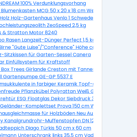
DREAM 100% Verdunklungsvorhang
 Blumenkasten MCG 50 x 20 x 18 cm Weiß
Holz Holz-Gartenhaus Venlo 1 Schwedenrot B x T 250 cm
Hochleistungszeolith ZeoSpeed 2,5 kg
s & Stratton Motor 8240
 Rasen Langzeit-Dünger Perfect 1,5 kg
irne "Gute Luise"/"Conference" Höhe ca. 120 - 140 cm Topf
z-Sitzkissen für Garten-Sessel Canera
a. 7,5 l Malus domestica
r Einfüllsystem für Kraftstoff
k
 Box Trees Girlande Creston mit Tannenzapfen und Beer
ell Gartenpumpe GE-GP 5537 E
sukkulente in farbiger Keramik Topf-Ø ca. 13 cm
2 Stück
nfreude Pflanzkübel Polyrattan Weiß Größe XL 3er-Set
verzinkt
rehtür ESG Floatglas Dekor Siebdruck 36/31 DIN Links 197
lber glänzend 10 mm
e Geländer-Komplettset Prova 150 cm Wandmontage We
ptik
ausgleichmasse für Holzböden Neu Auf Alt 20 kg
 Geländer in Grau
y Kanalgrundrohr-Muffenstopfen DN 125
/ M24 Kunststoff 2 Stück
adteppich Diago Türkis 50 cm x 60 cm
erend
lmann Unterschrank links 35,5 cm Vadea Pinie-Weiß