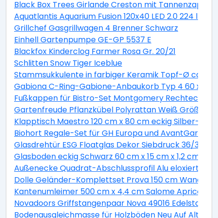
Black Box Trees Girlande Creston mit Tannenzapfen 
Aquatlantis Aquarium Fusion 120x40 LED 2.0 224 l Es
Grillchef Gasgrillwagen 4 Brenner Schwarz
Einhell Gartenpumpe GE-GP 5537 E
Blackfox Kinderclog Farmer Rosa Gr. 20/21
Schlitten Snow Tiger Iceblue
Stammsukkulente in farbiger Keramik Topf-Ø ca. 13 
Gabiona C-Ring-Gabione-Anbaukorb Typ 4 60 x 100 
Fußkappen für Bistro-Set Montgomery Rechteckig 2 
Gartenfreude Pflanzkübel Polyrattan Weiß Größe XL 
Klapptisch Maestro 120 cm x 80 cm eckig Silber-Mont
Biohort Regale-Set für GH Europa und AvantGarde ve
Glasdrehtür ESG Floatglas Dekor Siebdruck 36/31 DIN 
Glasboden eckig Schwarz 60 cm x 15 cm x 1,2 cm
Außenecke Quadrat-Abschlussprofil Alu eloxiert Sil
Dolle Geländer-Komplettset Prova 150 cm Wandmo
Kantenumleimer 500 cm x 4,4 cm Salome Apricot (S
Novadoors Griffstangenpaar Nova 49016 Edelstahlop
Bodenausgleichmasse für Holzböden Neu Auf Alt 20 k