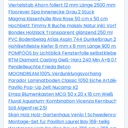
Viertelstab Ahorn foliert 12 mm Länge 2500 mm
Floorever Spa Innenecke Grau 2 Stück
Magma Kissenhülle Riva Rose 50 cm x 50 cm
Hochbett Timmy R Buche massiv Natur inkl. Vorhang 
Bondex Holzlack Transparent glänzend 250 ml
PVC Bodenbelag Atlas Aspin 744 Dunkelbraun 200 cm
Hohlkehlleiste Kiefer 8 mm x 8 mm Länge 900 mm
POMPÖÖS by Lichtblick Fensterfolie selbstklebend Si
RTM Diamant Casting Gieß-Harz 240 Min A+B 0,5 kg
Pendelleuchte Frieda Beton
MOONDREAM 100% Verdunklungsvorhang
Parador Laminatboden Classic 1050 Eiche Artdéco L
Pavillo Pop-Up Zelt Nucamp X2
Emsa Blumenkasten MCG 50 x 20 x 18 cm Weiß
Fluval Aquarium-Kombination Vicenza Kernbuche 260
Söll AlgenFrei 2,5l
Skan Holz Holz-Gartenhaus Venlo 1 Schwedenrot B x 
Montage-Set für Pavillon Laurel Bay 169-teilig