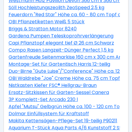
Westmann Holz Pavillon Devon 366 cm x 366 cm
Söll Hochleistungszeolith ZeoSpeed 2,5 kg
Feuerdorn "Red Star" Höhe ca. 60 - 80 cm Topf ca. 2 
OBI Pflanzetiketten Weiß 5 Stück
Briggs & Stratton Motor 8240
Gardena Pumpen Teleskoprohrverlängerung
Capi Pflanztopf elegant tief Ø 26 cm Schwarz
Compo Rasen Langzeit-Dünger Perfect 1,5 kg
Gartenfreude Seitenmarkise 160 cm x 300 cm Anthra
Montage-Set für Gartentisch Harris 12-teilig
Duo-Birne "Gute Luise"/"Conference" Höhe ca. 120 - 14
OBI Waldrebe "Joe" Creme Höhe ca. 75 cm Topf ca. 2,
Nistkasten Kiefer FSC® Hellgrau-Braun
Ersatz-Sitzkissen für Garten-Sessel Canera
3P Komplett-Set Arcado 230 l
Apfel "Mutsu" Gelbgrün Höhe ca. 100 - 120 cm Topf ca
Dolmar Einfüllsystem für Kraftstoff
Makita Kettensägen-Pflege-Set 19-teilig P90211
Aquarium T-Stück Aqua Parts 4/6 Kunststoff 2 Stück