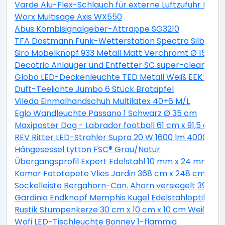
Varde Alu-Flex-Schlauch für externe Luftzufuhr Lä
Worx Multisäge Axis WX550
Abus Kombisignalgeber-Attrappe SG3210
TFA Dostmann Funk-Wetterstation Spectro Silber
Siro Möbelknopf 933 Metall Matt Verchromt Ø 15 mm
Decotric Anlauger und Entfetter SC super-clean 500
Globo LED-Deckenleuchte TED Metall Weiß EEK: A+
Duft-Teelichte Jumbo 6 Stück Bratapfel
Vileda Einmalhandschuh Multilatex 40+6 M/L
Eglo Wandleuchte Passano 1 Schwarz Ø 35 cm
Maxiposter Dog - Labrador football 61 cm x 91,5 cm
REV Ritter LED-Strahler Supra 20 W 1600 lm 4000 K IP
Hängesessel Lytton FSC® Grau/Natur
Übergangsprofil Expert Edelstahl 10 mm x 24 mm L
Komar Fototapete Vlies Jardin 368 cm x 248 cm
Sockelleiste Bergahorn-Can. Ahorn versiegelt 39 m
Gardinia Endknopf Memphis Kugel Edelstahloptik 2-e
Rustik Stumpenkerze 30 cm x 10 cm x 10 cm Weiß
Wofi LED-Tischleuchte Bonney 1-flammig