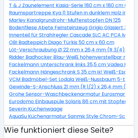
T & J Zaunelement Kasia-Serie 180 cm x 180 cm Graul
Raumspartreppe Kya 11 Stufen in dunklem Holz inkl. G
Marley Kanalgrundrohr-Muffenstopfen DN 125
Bodenfliese Abete Feinsteinzeug Grigio Glasiert 30 c
Innenteil für Strahlregler Cascade SLC AC PCA M22 / 
OBI Badteppich Diago Türkis 50 cm x 60 cm
Löt-Verschraubung Ø 22 mm x 26,4 mm (R 3/4) Rotg
Ridder Badhocker Blau-Weiß höhenverstellbar rotie
Fackelmann Unterschrank links 35,5 cm Vadea Pinie
Fackelmann Hängeschrank S 35 cm ix! Weiß-Esche
VCM Badmöbel-Set Lodala Weiß-Nussbaum 5-teilig
Gewinde-S-Anschluss 21 mm (R 1/2) x 26,4 mm (R 3/4
Grohe Sensor-Waschbeckenarmatur Eurosmart CE
Eurodomo Einbauspüle Solaris 86 cm mit Stopfenventi
Severin Küchenwaage
AquaSu Küchenarmatur Sanmix Style Chrom-Schwar
Wie funktioniert diese Seite?