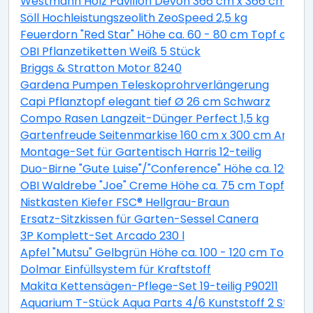
Westmann Holz Pavillon Devon 366 cm x 366 cm
Söll Hochleistungszeolith ZeoSpeed 2,5 kg
Feuerdorn "Red Star" Höhe ca. 60 - 80 cm Topf ca. 2 
OBI Pflanzetiketten Weiß 5 Stück
Briggs & Stratton Motor 8240
Gardena Pumpen Teleskoprohrverlängerung
Capi Pflanztopf elegant tief Ø 26 cm Schwarz
Compo Rasen Langzeit-Dünger Perfect 1,5 kg
Gartenfreude Seitenmarkise 160 cm x 300 cm Anthra
Montage-Set für Gartentisch Harris 12-teilig
Duo-Birne "Gute Luise"/"Conference" Höhe ca. 120 - 14
OBI Waldrebe "Joe" Creme Höhe ca. 75 cm Topf ca. 2,
Nistkasten Kiefer FSC® Hellgrau-Braun
Ersatz-Sitzkissen für Garten-Sessel Canera
3P Komplett-Set Arcado 230 l
Apfel "Mutsu" Gelbgrün Höhe ca. 100 - 120 cm Topf ca
Dolmar Einfüllsystem für Kraftstoff
Makita Kettensägen-Pflege-Set 19-teilig P90211
Aquarium T-Stück Aqua Parts 4/6 Kunststoff 2 Stück