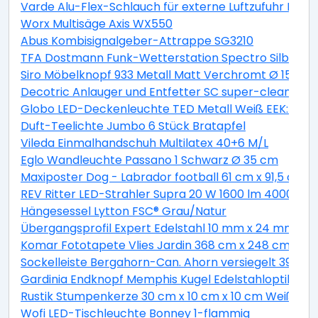
Varde Alu-Flex-Schlauch für externe Luftzufuhr Lä
Worx Multisäge Axis WX550
Abus Kombisignalgeber-Attrappe SG3210
TFA Dostmann Funk-Wetterstation Spectro Silber
Siro Möbelknopf 933 Metall Matt Verchromt Ø 15 mm
Decotric Anlauger und Entfetter SC super-clean 500
Globo LED-Deckenleuchte TED Metall Weiß EEK: A+
Duft-Teelichte Jumbo 6 Stück Bratapfel
Vileda Einmalhandschuh Multilatex 40+6 M/L
Eglo Wandleuchte Passano 1 Schwarz Ø 35 cm
Maxiposter Dog - Labrador football 61 cm x 91,5 cm
REV Ritter LED-Strahler Supra 20 W 1600 lm 4000 K IP
Hängesessel Lytton FSC® Grau/Natur
Übergangsprofil Expert Edelstahl 10 mm x 24 mm L
Komar Fototapete Vlies Jardin 368 cm x 248 cm
Sockelleiste Bergahorn-Can. Ahorn versiegelt 39 m
Gardinia Endknopf Memphis Kugel Edelstahloptik 2-e
Rustik Stumpenkerze 30 cm x 10 cm x 10 cm Weiß
Wofi LED-Tischleuchte Bonney 1-flammig