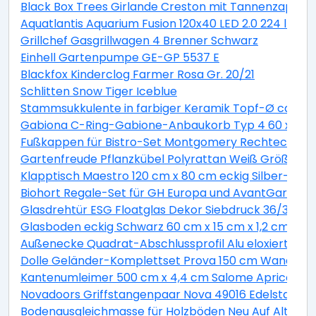
Black Box Trees Girlande Creston mit Tannenzapfen 
Aquatlantis Aquarium Fusion 120x40 LED 2.0 224 l Es
Grillchef Gasgrillwagen 4 Brenner Schwarz
Einhell Gartenpumpe GE-GP 5537 E
Blackfox Kinderclog Farmer Rosa Gr. 20/21
Schlitten Snow Tiger Iceblue
Stammsukkulente in farbiger Keramik Topf-Ø ca. 13 
Gabiona C-Ring-Gabione-Anbaukorb Typ 4 60 x 100 
Fußkappen für Bistro-Set Montgomery Rechteckig 2 
Gartenfreude Pflanzkübel Polyrattan Weiß Größe XL 
Klapptisch Maestro 120 cm x 80 cm eckig Silber-Mont
Biohort Regale-Set für GH Europa und AvantGarde ve
Glasdrehtür ESG Floatglas Dekor Siebdruck 36/31 DIN 
Glasboden eckig Schwarz 60 cm x 15 cm x 1,2 cm
Außenecke Quadrat-Abschlussprofil Alu eloxiert Sil
Dolle Geländer-Komplettset Prova 150 cm Wandmo
Kantenumleimer 500 cm x 4,4 cm Salome Apricot (S
Novadoors Griffstangenpaar Nova 49016 Edelstahlop
Bodenausgleichmasse für Holzböden Neu Auf Alt 20 k