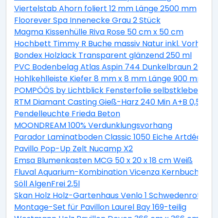
Viertelstab Ahorn foliert 12 mm Länge 2500 mm
Floorever Spa Innenecke Grau 2 Stück
Magma Kissenhülle Riva Rose 50 cm x 50 cm
Hochbett Timmy R Buche massiv Natur inkl. Vorhang 
Bondex Holzlack Transparent glänzend 250 ml
PVC Bodenbelag Atlas Aspin 744 Dunkelbraun 200 cm
Hohlkehlleiste Kiefer 8 mm x 8 mm Länge 900 mm
POMPÖÖS by Lichtblick Fensterfolie selbstklebend Si
RTM Diamant Casting Gieß-Harz 240 Min A+B 0,5 kg
Pendelleuchte Frieda Beton
MOONDREAM 100% Verdunklungsvorhang
Parador Laminatboden Classic 1050 Eiche Artdéco L
Pavillo Pop-Up Zelt Nucamp X2
Emsa Blumenkasten MCG 50 x 20 x 18 cm Weiß
Fluval Aquarium-Kombination Vicenza Kernbuche 260
Söll AlgenFrei 2,5l
Skan Holz Holz-Gartenhaus Venlo 1 Schwedenrot B x 
Montage-Set für Pavillon Laurel Bay 169-teilig