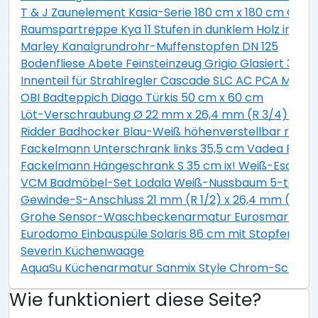
T & J Zaunelement Kasia-Serie 180 cm x 180 cm Graul
Raumspartreppe Kya 11 Stufen in dunklem Holz inkl. G
Marley Kanalgrundrohr-Muffenstopfen DN 125
Bodenfliese Abete Feinsteinzeug Grigio Glasiert 30 c
Innenteil für Strahlregler Cascade SLC AC PCA M22 / 
OBI Badteppich Diago Türkis 50 cm x 60 cm
Löt-Verschraubung Ø 22 mm x 26,4 mm (R 3/4) Rotg
Ridder Badhocker Blau-Weiß höhenverstellbar rotie
Fackelmann Unterschrank links 35,5 cm Vadea Pinie
Fackelmann Hängeschrank S 35 cm ix! Weiß-Esche
VCM Badmöbel-Set Lodala Weiß-Nussbaum 5-teilig
Gewinde-S-Anschluss 21 mm (R 1/2) x 26,4 mm (R 3/4
Grohe Sensor-Waschbeckenarmatur Eurosmart CE
Eurodomo Einbauspüle Solaris 86 cm mit Stopfenventi
Severin Küchenwaage
AquaSu Küchenarmatur Sanmix Style Chrom-Schwar
Wie funktioniert diese Seite?