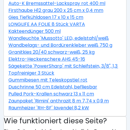
Auto-K Bremssattel-Lackspray rot 400 ml
Firsthaube H12 grau 200 x 25 cm x 0,4 mm
Gies Tiefkühldosen 17 x 10 x 15 cm
LONGLIFE AA FOLIE 8 Stück VARTA
Kakteendünger 500 ml
Wandleuchte 'Mussotto' LED, edelstahl/weiß
Wandbelags- und Bordürenkleber weiß 750 g
Granitkies 20/40 schwarz-weiß, 25 kg
Elektro-Heckenschere AHS 45-16
Sägekette 'PowerSharp' mit Schleifstein, 3/8", 1,3 mm,
Topfreiniger 3 Stück
Gummibesen mit Teleskopstiel rot
Duschrinne 50 cm Edelstahl, befliesbar
Pulled Pork-Krallen schwarz 13 x 11 cm
Zaunpaket 'Rimini' anthrazit 8 m 7,74 x 0,9 m
Raumheizer 'RH-8F' lavendel 8,2 kW
Wie funktioniert diese Seite?