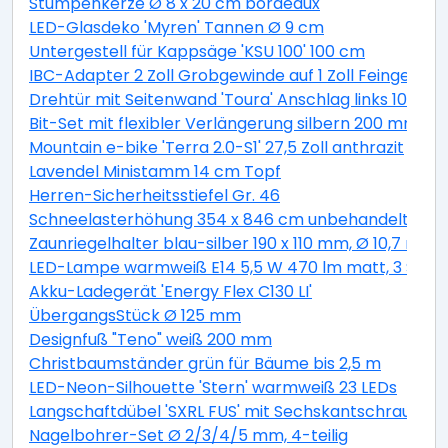
Stumpenkerze Ø 8 x 20 cm bordeaux
LED-Glasdeko 'Myren' Tannen Ø 9 cm
Untergestell für Kappsäge 'KSU 100' 100 cm
IBC-Adapter 2 Zoll Grobgewinde auf 1 Zoll Feingewind
Drehtür mit Seitenwand 'Toura' Anschlag links 100 x 
Bit-Set mit flexibler Verlängerung silbern 200 mm 11-t
Mountain e-bike 'Terra 2.0-S1' 27,5 Zoll anthrazit
Lavendel Ministamm 14 cm Topf
Herren-Sicherheitsstiefel Gr. 46
Schneelasterhöhung 354 x 846 cm unbehandelt 6 St
Zaunriegelhalter blau-silber 190 x 110 mm, Ø 10,7 mm 
LED-Lampe warmweiß E14 5,5 W 470 lm matt, 3 Stüc
Akku-Ladegerät 'Energy Flex C130 LI'
ÜbergangsStück Ø 125 mm
Designfuß "Teno" weiß 200 mm
Christbaumständer grün für Bäume bis 2,5 m
LED-Neon-Silhouette 'Stern' warmweiß 23 LEDs
Langschaftdübel 'SXRL FUS' mit Sechskantschraube, Ø
Nagelbohrer-Set Ø 2/3/4/5 mm, 4-teilig