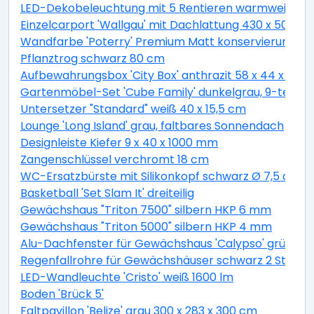
LED-Dekobeleuchtung mit 5 Rentieren warmweiß 4
Einzelcarport 'Wallgau' mit Dachlattung 430 x 500 
Wandfarbe 'Poterry' Premium Matt konservierungsmitt
Pflanztrog schwarz 80 cm
Aufbewahrungsbox 'City Box' anthrazit 58 x 44 x 55 
Gartenmöbel-Set 'Cube Family' dunkelgrau, 9-teilig
Untersetzer "Standard" weiß 40 x 15,5 cm
Lounge 'Long Island' grau, faltbares Sonnendach
Designleiste Kiefer 9 x 40 x 1000 mm
Zangenschlüssel verchromt 18 cm
WC-Ersatzbürste mit Silikonkopf schwarz Ø 7,5 cm
Basketball 'Set Slam It' dreiteilig
Gewächshaus "Triton 7500" silbern HKP 6 mm
Gewächshaus "Triton 5000" silbern HKP 4 mm
Alu-Dachfenster für Gewächshaus 'Calypso' grün 60,
Regenfallrohre für Gewächshäuser schwarz 2 Stück
LED-Wandleuchte 'Cristo' weiß 1600 lm
Boden 'Brück 5'
Faltpavillon 'Belize' grau 300 x 283 x 300 cm