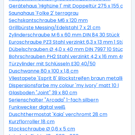
Gerätehaus 'HighLine 1' mit Doppeltür 275 x 155 cm Q
Saunahaus 'Folke 2' terragrau
Sechskantschraube M6 x 120 mm
Grillbürste Messing/Edelstahl 7 x 21 cm
Zylinderschraube M 6 x 60 mm DIN 84 30 Stück
Euroschraube PZ3 Stahl verzinkt 6,3 x 13 mm 1 Stück
Dübelschrauben Ø 4,0 x 40 mm DIN 7997 10 Stück
Bohrschrauben PH2 Stahl verzinkt 4,2 x 16 mm 40 Stü
Türzylinder mit Schlüsseln E30 40/50
Duschwanne 80 x 100 x 1,8 cm
Vliestapete 'Esprit 8' Blockstreifen braun metallic 10,
Dispersionsfarbe my colour 'my ivory' matt 10 l
Glasboden "Joint" 39 x 80 cm
Serienschalter "Arcada" 1-fach silbern
Funkwecker digital weiß
Duschthermostat 'Kaia' verchromt 28 cm
Kurzflorroller 18 cm
Stockschraube Ø 0,6 x 5 cm