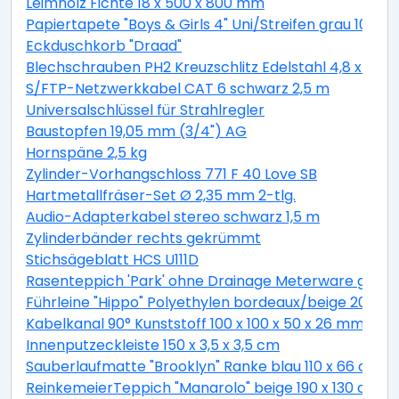
Leimholz Fichte 18 x 500 x 800 mm
Papiertapete "Boys & Girls 4" Uni/Streifen grau 10,05 
Eckduschkorb "Draad"
Blechschrauben PH2 Kreuzschlitz Edelstahl 4,8 x 19 
S/FTP-Netzwerkkabel CAT 6 schwarz 2,5 m
Universalschlüssel für Strahlregler
Baustopfen 19,05 mm (3/4") AG
Hornspäne 2,5 kg
Zylinder-Vorhangschloss 771 F 40 Love SB
Hartmetallfräser-Set Ø 2,35 mm 2-tlg.
Audio-Adapterkabel stereo schwarz 1,5 m
Zylinderbänder rechts gekrümmt
Stichsägeblatt HCS U111D
Rasenteppich 'Park' ohne Drainage Meterware grau, 
Führleine "Hippo" Polyethylen bordeaux/beige 200 c
Kabelkanal 90° Kunststoff 100 x 100 x 50 x 26 mm
Innenputzeckleiste 150 x 3,5 x 3,5 cm
Sauberlaufmatte "Brooklyn" Ranke blau 110 x 66 cm
ReinkemeierTeppich "Manarolo" beige 190 x 130 cm