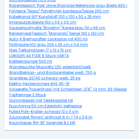
Rasenteppich 'Park' ohne Drainage Meterware grau, Breite 400 cm
Führleine "Hippo" Polyethylen bordeaux/beige 200 cm
Kabelkanal 90° Kunststoff 100 x 100 x 50 x 26 mm
Innenputzeckleiste 150 x 3,5 x 3,5 cm
Sauberlaufmatte "Brooklyn" Ranke blau 110 x 66 cm
ReinkemeierTeppich "Manarolo" beige 190 x 130 cm
Auto-K Bremssattel-Lackspray rot 400 ml
Firsthaube H12 grau 200 x 25 cm x 0,4 mm
Gies Tiefkühldosen 17 x 10 x 15 cm
LONGLIFE AA FOLIE 8 Stück VARTA
Kakteendünger 500 ml
Wandleuchte 'Mussotto' LED, edelstahl/weiß
Wandbelags- und Bordürenkleber weiß 750 g
Granitkies 20/40 schwarz-weiß, 25 kg
Elektro-Heckenschere AHS 45-16
Sägekette 'PowerSharp' mit Schleifstein, 3/8", 1,3 mm, 56 Glieder
Topfreiniger 3 Stück
Gummibesen mit Teleskopstiel rot
Duschrinne 50 cm Edelstahl, befliesbar
Pulled Pork-Krallen schwarz 13 x 11 cm
Zaunpaket 'Rimini' anthrazit 8 m 7,74 x 0,9 m
Raumheizer 'RH-8F' lavendel 8,2 kW