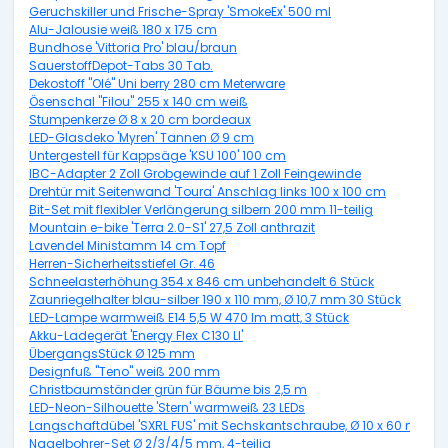
Geruchskiller und Frische-Spray 'SmokeEx' 500 ml
Alu-Jalousie weiß 180 x 175 cm
Bundhose 'Vittoria Pro' blau/braun
SauerstoffDepot-Tabs 30 Tab.
Dekostoff "Olé" Uni berry 280 cm Meterware
Ösenschal "Filou" 255 x 140 cm weiß
Stumpenkerze Ø 8 x 20 cm bordeaux
LED-Glasdeko 'Myren' Tannen Ø 9 cm
Untergestell für Kappsäge 'KSU 100' 100 cm
IBC-Adapter 2 Zoll Grobgewinde auf 1 Zoll Feingewinde
Drehtür mit Seitenwand 'Toura' Anschlag links 100 x 100 cm
Bit-Set mit flexibler Verlängerung silbern 200 mm 11-teilig
Mountain e-bike 'Terra 2.0-S1' 27,5 Zoll anthrazit
Lavendel Ministamm 14 cm Topf
Herren-Sicherheitsstiefel Gr. 46
Schneelasterhöhung 354 x 846 cm unbehandelt 6 Stück
Zaunriegelhalter blau-silber 190 x 110 mm, Ø 10,7 mm 30 Stück
LED-Lampe warmweiß E14 5,5 W 470 lm matt, 3 Stück
Akku-Ladegerät 'Energy Flex C130 LI'
ÜbergangsStück Ø 125 mm
Designfuß "Teno" weiß 200 mm
Christbaumständer grün für Bäume bis 2,5 m
LED-Neon-Silhouette 'Stern' warmweiß 23 LEDs
Langschaftdübel 'SXRL FUS' mit Sechskantschraube, Ø 10 x 60 mm, 5
Nagelbohrer-Set Ø 2/3/4/5 mm, 4-teilig