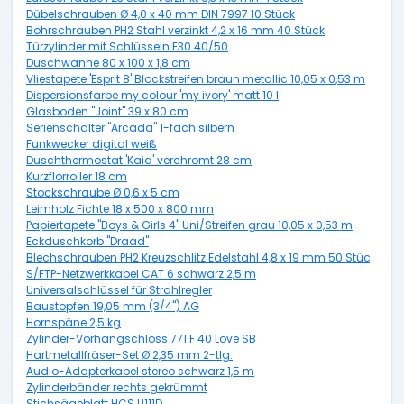
Dübelschrauben Ø 4,0 x 40 mm DIN 7997 10 Stück
Bohrschrauben PH2 Stahl verzinkt 4,2 x 16 mm 40 Stück
Türzylinder mit Schlüsseln E30 40/50
Duschwanne 80 x 100 x 1,8 cm
Vliestapete 'Esprit 8' Blockstreifen braun metallic 10,05 x 0,53 m
Dispersionsfarbe my colour 'my ivory' matt 10 l
Glasboden "Joint" 39 x 80 cm
Serienschalter "Arcada" 1-fach silbern
Funkwecker digital weiß
Duschthermostat 'Kaia' verchromt 28 cm
Kurzflorroller 18 cm
Stockschraube Ø 0,6 x 5 cm
Leimholz Fichte 18 x 500 x 800 mm
Papiertapete "Boys & Girls 4" Uni/Streifen grau 10,05 x 0,53 m
Eckduschkorb "Draad"
Blechschrauben PH2 Kreuzschlitz Edelstahl 4,8 x 19 mm 50 Stück
S/FTP-Netzwerkkabel CAT 6 schwarz 2,5 m
Universalschlüssel für Strahlregler
Baustopfen 19,05 mm (3/4") AG
Hornspäne 2,5 kg
Zylinder-Vorhangschloss 771 F 40 Love SB
Hartmetallfräser-Set Ø 2,35 mm 2-tlg.
Audio-Adapterkabel stereo schwarz 1,5 m
Zylinderbänder rechts gekrümmt
Stichsägeblatt HCS U111D