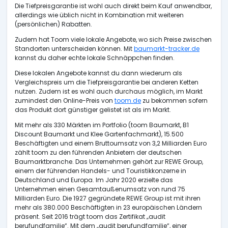
Die Tiefpreisgarantie ist wohl auch direkt beim Kauf anwendbar,
allerdings wie üblich nicht in Kombination mit weiteren
(persönlichen) Rabatten.
Zudem hat Toom viele lokale Angebote, wo sich Preise zwischen
Standorten unterscheiden können. Mit
baumarkt-tracker.de
kannst du daher echte lokale Schnäppchen finden.
Diese lokalen Angebote kannst du dann wiederum als
Vergleichspreis um die Tiefpreisgarantie bei anderen Ketten
nutzen. Zudem ist es wohl auch durchaus möglich, im Markt
zumindest den Online-Preis von
toom.de
zu bekommen sofern
das Produkt dort günstiger gelistet ist als im Markt.
Mit mehr als 330 Märkten im Portfolio (toom Baumarkt, B1
Discount Baumarkt und Klee Gartenfachmarkt), 15.500
Beschäftigten und einem Bruttoumsatz von 3,2 Milliarden Euro
zählt toom zu den führenden Anbietern der deutschen
Baumarktbranche. Das Unternehmen gehört zur REWE Group,
einem der führenden Handels- und Touristikkonzerne in
Deutschland und Europa. Im Jahr 2020 erzielte das
Unternehmen einen Gesamtaußenumsatz von rund 75
Milliarden Euro. Die 1927 gegründete REWE Group ist mit ihren
mehr als 380.000 Beschäftigten in 23 europäischen Ländern
präsent. Seit 2016 trägt toom das Zertifikat „audit
berufundfamilie“. Mit dem „audit berufundfamilie“, einer