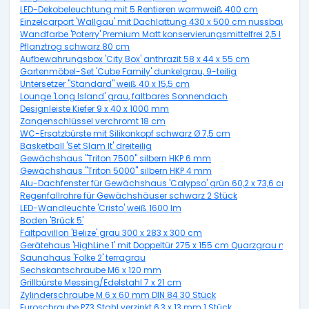
LED-Dekobeleuchtung mit 5 Rentieren warmweiß 400 cm
Einzelcarport 'Wallgau' mit Dachlattung 430 x 500 cm nussbaum
Wandfarbe 'Poterry' Premium Matt konservierungsmittelfrei 2,5 l
Pflanztrog schwarz 80 cm
Aufbewahrungsbox 'City Box' anthrazit 58 x 44 x 55 cm
Gartenmöbel-Set 'Cube Family' dunkelgrau, 9-teilig
Untersetzer "Standard" weiß 40 x 15,5 cm
Lounge 'Long Island' grau, faltbares Sonnendach
Designleiste Kiefer 9 x 40 x 1000 mm
Zangenschlüssel verchromt 18 cm
WC-Ersatzbürste mit Silikonkopf schwarz Ø 7,5 cm
Basketball 'Set Slam It' dreiteilig
Gewächshaus "Triton 7500" silbern HKP 6 mm
Gewächshaus "Triton 5000" silbern HKP 4 mm
Alu-Dachfenster für Gewächshaus 'Calypso' grün 60,2 x 73,6 cm
Regenfallrohre für Gewächshäuser schwarz 2 Stück
LED-Wandleuchte 'Cristo' weiß 1600 lm
Boden 'Brück 5'
Faltpavillon 'Belize' grau 300 x 283 x 300 cm
Gerätehaus 'HighLine 1' mit Doppeltür 275 x 155 cm Quarzgrau metalli
Saunahaus 'Folke 2' terragrau
Sechskantschraube M6 x 120 mm
Grillbürste Messing/Edelstahl 7 x 21 cm
Zylinderschraube M 6 x 60 mm DIN 84 30 Stück
Euroschraube PZ3 Stahl verzinkt 6,3 x 13 mm 1 Stück