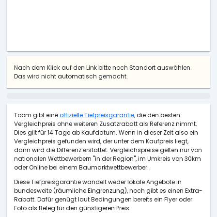
Nach dem Klick auf den Link bitte noch Standort auswählen.
Das wird nicht automatisch gemacht.
Toom gibt eine
offizielle Tiefpreisgarantie
, die den besten
Vergleichpreis ohne weiteren Zusatzrabatt als Referenz nimmt.
Dies gilt für 14 Tage ab Kaufdatum. Wenn in dieser Zeit also ein
Vergleichpreis gefunden wird, der unter dem Kaufpreis liegt,
dann wird die Differenz erstattet. Vergleichspreise gelten nur von
nationalen Wettbewerbern "in der Region", im Umkreis von 30km
oder Online bei einem Baumarktwettbewerber.
Diese Tiefpreisgarantie wandelt weder lokale Angebote in
bundesweite (räumliche Eingrenzung), noch gibt es einen Extra-
Rabatt. Dafür genügt laut Bedingungen bereits ein Flyer oder
Foto als Beleg für den günstigeren Preis.