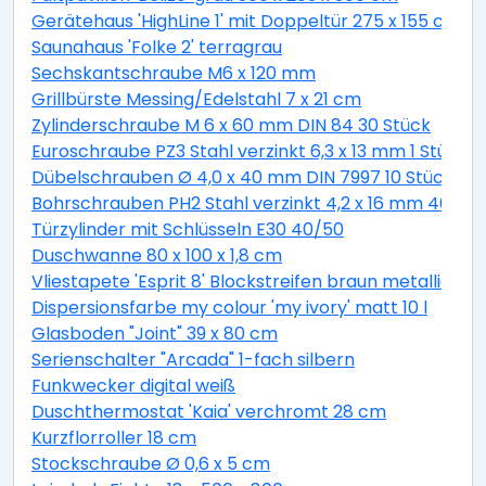
Gerätehaus 'HighLine 1' mit Doppeltür 275 x 155 cm Q
Saunahaus 'Folke 2' terragrau
Sechskantschraube M6 x 120 mm
Grillbürste Messing/Edelstahl 7 x 21 cm
Zylinderschraube M 6 x 60 mm DIN 84 30 Stück
Euroschraube PZ3 Stahl verzinkt 6,3 x 13 mm 1 Stück
Dübelschrauben Ø 4,0 x 40 mm DIN 7997 10 Stück
Bohrschrauben PH2 Stahl verzinkt 4,2 x 16 mm 40 Stü
Türzylinder mit Schlüsseln E30 40/50
Duschwanne 80 x 100 x 1,8 cm
Vliestapete 'Esprit 8' Blockstreifen braun metallic 10,
Dispersionsfarbe my colour 'my ivory' matt 10 l
Glasboden "Joint" 39 x 80 cm
Serienschalter "Arcada" 1-fach silbern
Funkwecker digital weiß
Duschthermostat 'Kaia' verchromt 28 cm
Kurzflorroller 18 cm
Stockschraube Ø 0,6 x 5 cm