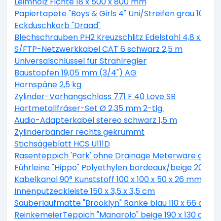
Leimholz Fichte 18 x 500 x 800 mm
Papiertapete "Boys & Girls 4" Uni/Streifen grau 10,05 
Eckduschkorb "Draad"
Blechschrauben PH2 Kreuzschlitz Edelstahl 4,8 x 19 
S/FTP-Netzwerkkabel CAT 6 schwarz 2,5 m
Universalschlüssel für Strahlregler
Baustopfen 19,05 mm (3/4") AG
Hornspäne 2,5 kg
Zylinder-Vorhangschloss 771 F 40 Love SB
Hartmetallfräser-Set Ø 2,35 mm 2-tlg.
Audio-Adapterkabel stereo schwarz 1,5 m
Zylinderbänder rechts gekrümmt
Stichsägeblatt HCS U111D
Rasenteppich 'Park' ohne Drainage Meterware grau, 
Führleine "Hippo" Polyethylen bordeaux/beige 200 c
Kabelkanal 90° Kunststoff 100 x 100 x 50 x 26 mm
Innenputzeckleiste 150 x 3,5 x 3,5 cm
Sauberlaufmatte "Brooklyn" Ranke blau 110 x 66 cm
ReinkemeierTeppich "Manarolo" beige 190 x 130 cm