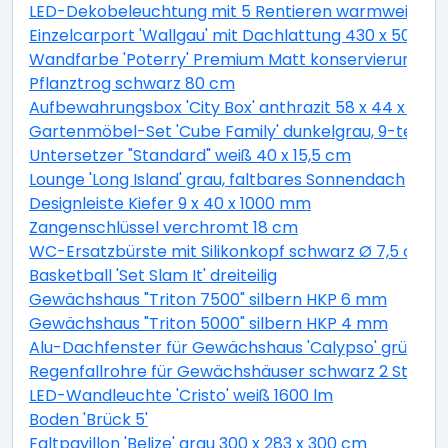
LED-Dekobeleuchtung mit 5 Rentieren warmweiß 4
Einzelcarport 'Wallgau' mit Dachlattung 430 x 500 
Wandfarbe 'Poterry' Premium Matt konservierungsmitt
Pflanztrog schwarz 80 cm
Aufbewahrungsbox 'City Box' anthrazit 58 x 44 x 55 
Gartenmöbel-Set 'Cube Family' dunkelgrau, 9-teilig
Untersetzer "Standard" weiß 40 x 15,5 cm
Lounge 'Long Island' grau, faltbares Sonnendach
Designleiste Kiefer 9 x 40 x 1000 mm
Zangenschlüssel verchromt 18 cm
WC-Ersatzbürste mit Silikonkopf schwarz Ø 7,5 cm
Basketball 'Set Slam It' dreiteilig
Gewächshaus "Triton 7500" silbern HKP 6 mm
Gewächshaus "Triton 5000" silbern HKP 4 mm
Alu-Dachfenster für Gewächshaus 'Calypso' grün 60,
Regenfallrohre für Gewächshäuser schwarz 2 Stück
LED-Wandleuchte 'Cristo' weiß 1600 lm
Boden 'Brück 5'
Faltpavillon 'Belize' grau 300 x 283 x 300 cm