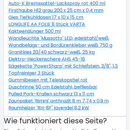
Auto-K Bremssattel-Lackspray rot 400 ml
Firsthaube H12 grau 200 x 25 cm x 0,4 mm
Gies Tiefkühldosen 17 x 10 x 15 cm
LONGLIFE AA FOLIE 8 Stück VARTA
Kakteendünger 500 ml
Wandleuchte 'Mussotto' LED, edelstahl/weiß
Wandbelags- und Bordürenkleber weiß 750 g
Granitkies 20/40 schwarz-weiß, 25 kg
Elektro-Heckenschere AHS 45-16
Sägekette 'PowerSharp' mit Schleifstein, 3/8", 1,3 mm,
Topfreiniger 3 Stück
Gummibesen mit Teleskopstiel rot
Duschrinne 50 cm Edelstahl, befliesbar
Pulled Pork-Krallen schwarz 13 x 11 cm
Zaunpaket 'Rimini' anthrazit 8 m 7,74 x 0,9 m
Raumheizer 'RH-8F' lavendel 8,2 kW
Wie funktioniert diese Seite?