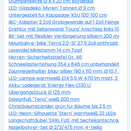
Stumpenkerze Ø 8 x 20 cm bordeaux
LED-Glasdeko 'Myren' Tannen Ø 9 cm
Untergestell für Kappsäge 'KSU 100' 100 cm
IBC-Adapter 2 Zoll Grobgewinde auf 1 Zoll Feingewind
Drehtür mit Seitenwand 'Toura' Anschlag links 100 x 
Bit-Set mit flexibler Verlängerung silbern 200 mm 11-t
Mountain e-bike 'Terra 2.0-S1' 27,5 Zoll anthrazit
Lavendel Ministamm 14 cm Topf
Herren-Sicherheitsstiefel Gr. 46
Schneelasterhöhung 354 x 846 cm unbehandelt 6 St
Zaunriegelhalter blau-silber 190 x 110 mm, Ø 10,7 mm 
LED-Lampe warmweiß E14 5,5 W 470 lm matt, 3 Stüc
Akku-Ladegerät 'Energy Flex C130 LI'
ÜbergangsStück Ø 125 mm
Designfuß "Teno" weiß 200 mm
Christbaumständer grün für Bäume bis 2,5 m
LED-Neon-Silhouette 'Stern' warmweiß 23 LEDs
Langschaftdübel 'SXRL FUS' mit Sechskantschraube, Ø
Nagelbohrer-Set Ø 2/3/4/5 mm, 4-teilig