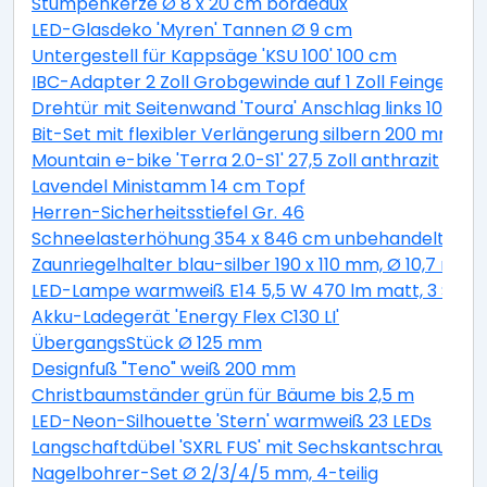
Stumpenkerze Ø 8 x 20 cm bordeaux
LED-Glasdeko 'Myren' Tannen Ø 9 cm
Untergestell für Kappsäge 'KSU 100' 100 cm
IBC-Adapter 2 Zoll Grobgewinde auf 1 Zoll Feingewind
Drehtür mit Seitenwand 'Toura' Anschlag links 100 x 
Bit-Set mit flexibler Verlängerung silbern 200 mm 11-t
Mountain e-bike 'Terra 2.0-S1' 27,5 Zoll anthrazit
Lavendel Ministamm 14 cm Topf
Herren-Sicherheitsstiefel Gr. 46
Schneelasterhöhung 354 x 846 cm unbehandelt 6 St
Zaunriegelhalter blau-silber 190 x 110 mm, Ø 10,7 mm 
LED-Lampe warmweiß E14 5,5 W 470 lm matt, 3 Stüc
Akku-Ladegerät 'Energy Flex C130 LI'
ÜbergangsStück Ø 125 mm
Designfuß "Teno" weiß 200 mm
Christbaumständer grün für Bäume bis 2,5 m
LED-Neon-Silhouette 'Stern' warmweiß 23 LEDs
Langschaftdübel 'SXRL FUS' mit Sechskantschraube, Ø
Nagelbohrer-Set Ø 2/3/4/5 mm, 4-teilig