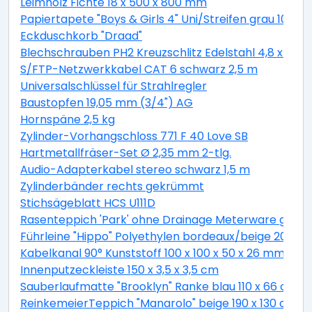
Leimholz Fichte 18 x 500 x 800 mm
Papiertapete "Boys & Girls 4" Uni/Streifen grau 10,05 
Eckduschkorb "Draad"
Blechschrauben PH2 Kreuzschlitz Edelstahl 4,8 x 19 
S/FTP-Netzwerkkabel CAT 6 schwarz 2,5 m
Universalschlüssel für Strahlregler
Baustopfen 19,05 mm (3/4") AG
Hornspäne 2,5 kg
Zylinder-Vorhangschloss 771 F 40 Love SB
Hartmetallfräser-Set Ø 2,35 mm 2-tlg.
Audio-Adapterkabel stereo schwarz 1,5 m
Zylinderbänder rechts gekrümmt
Stichsägeblatt HCS U111D
Rasenteppich 'Park' ohne Drainage Meterware grau, 
Führleine "Hippo" Polyethylen bordeaux/beige 200 c
Kabelkanal 90° Kunststoff 100 x 100 x 50 x 26 mm
Innenputzeckleiste 150 x 3,5 x 3,5 cm
Sauberlaufmatte "Brooklyn" Ranke blau 110 x 66 cm
ReinkemeierTeppich "Manarolo" beige 190 x 130 cm