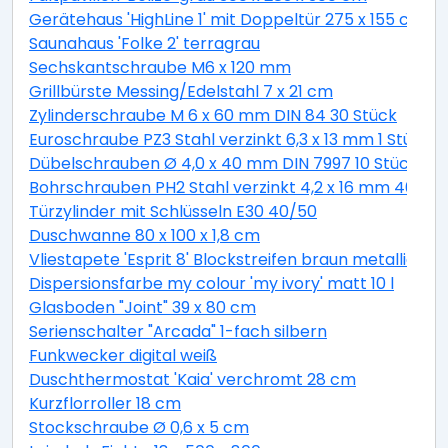
Gerätehaus 'HighLine 1' mit Doppeltür 275 x 155 cm Q
Saunahaus 'Folke 2' terragrau
Sechskantschraube M6 x 120 mm
Grillbürste Messing/Edelstahl 7 x 21 cm
Zylinderschraube M 6 x 60 mm DIN 84 30 Stück
Euroschraube PZ3 Stahl verzinkt 6,3 x 13 mm 1 Stück
Dübelschrauben Ø 4,0 x 40 mm DIN 7997 10 Stück
Bohrschrauben PH2 Stahl verzinkt 4,2 x 16 mm 40 Stü
Türzylinder mit Schlüsseln E30 40/50
Duschwanne 80 x 100 x 1,8 cm
Vliestapete 'Esprit 8' Blockstreifen braun metallic 10,
Dispersionsfarbe my colour 'my ivory' matt 10 l
Glasboden "Joint" 39 x 80 cm
Serienschalter "Arcada" 1-fach silbern
Funkwecker digital weiß
Duschthermostat 'Kaia' verchromt 28 cm
Kurzflorroller 18 cm
Stockschraube Ø 0,6 x 5 cm