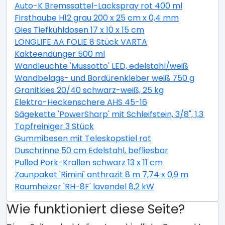
Auto-K Bremssattel-Lackspray rot 400 ml
Firsthaube H12 grau 200 x 25 cm x 0,4 mm
Gies Tiefkühldosen 17 x 10 x 15 cm
LONGLIFE AA FOLIE 8 Stück VARTA
Kakteendünger 500 ml
Wandleuchte 'Mussotto' LED, edelstahl/weiß
Wandbelags- und Bordürenkleber weiß 750 g
Granitkies 20/40 schwarz-weiß, 25 kg
Elektro-Heckenschere AHS 45-16
Sägekette 'PowerSharp' mit Schleifstein, 3/8", 1,3 mm,
Topfreiniger 3 Stück
Gummibesen mit Teleskopstiel rot
Duschrinne 50 cm Edelstahl, befliesbar
Pulled Pork-Krallen schwarz 13 x 11 cm
Zaunpaket 'Rimini' anthrazit 8 m 7,74 x 0,9 m
Raumheizer 'RH-8F' lavendel 8,2 kW
Wie funktioniert diese Seite?