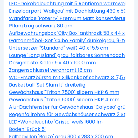
LED-Dekobeleuchtung mit 5 Rentieren warmweiß 4
Einzelcarport 'Wallgau' mit Dachlattung 430 x 500 
Wandfarbe 'Poterry' Premium Matt konservierungsmitt
Pflanztrog schwarz 80 cm
Aufbewahrungsbox 'City Box' anthrazit 58 x 44 x 55 
Gartenmöbel-Set 'Cube Family' dunkelgrau, 9-teilig
Untersetzer "Standard" weiß 40 x 15,5 cm
Lounge 'Long Island' grau, faltbares Sonnendach
Designleiste Kiefer 9 x 40 x 1000 mm
Zangenschlüssel verchromt 18 cm
WC-Ersatzbürste mit Silikonkopf schwarz Ø 7,5 cm
Basketball 'Set Slam It' dreiteilig
Gewächshaus "Triton 7500" silbern HKP 6 mm
Gewächshaus "Triton 5000" silbern HKP 4 mm
Alu-Dachfenster für Gewächshaus 'Calypso' grün 60,
Regenfallrohre für Gewächshäuser schwarz 2 Stück
LED-Wandleuchte 'Cristo' weiß 1600 lm
Boden 'Brück 5'
Faltpavillon 'Belize' grau 300 x 283 x 300 cm