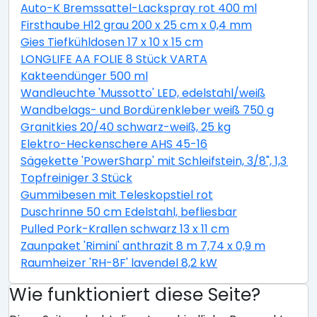
Auto-K Bremssattel-Lackspray rot 400 ml
Firsthaube H12 grau 200 x 25 cm x 0,4 mm
Gies Tiefkühldosen 17 x 10 x 15 cm
LONGLIFE AA FOLIE 8 Stück VARTA
Kakteendünger 500 ml
Wandleuchte 'Mussotto' LED, edelstahl/weiß
Wandbelags- und Bordürenkleber weiß 750 g
Granitkies 20/40 schwarz-weiß, 25 kg
Elektro-Heckenschere AHS 45-16
Sägekette 'PowerSharp' mit Schleifstein, 3/8", 1,3 mm,
Topfreiniger 3 Stück
Gummibesen mit Teleskopstiel rot
Duschrinne 50 cm Edelstahl, befliesbar
Pulled Pork-Krallen schwarz 13 x 11 cm
Zaunpaket 'Rimini' anthrazit 8 m 7,74 x 0,9 m
Raumheizer 'RH-8F' lavendel 8,2 kW
Wie funktioniert diese Seite?