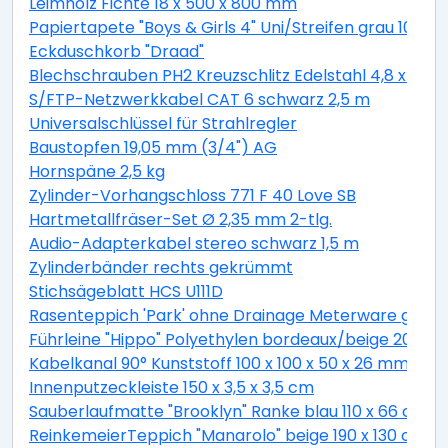
Leimholz Fichte 18 x 500 x 800 mm
Papiertapete "Boys & Girls 4" Uni/Streifen grau 10,05 
Eckduschkorb "Draad"
Blechschrauben PH2 Kreuzschlitz Edelstahl 4,8 x 19 
S/FTP-Netzwerkkabel CAT 6 schwarz 2,5 m
Universalschlüssel für Strahlregler
Baustopfen 19,05 mm (3/4") AG
Hornspäne 2,5 kg
Zylinder-Vorhangschloss 771 F 40 Love SB
Hartmetallfräser-Set Ø 2,35 mm 2-tlg.
Audio-Adapterkabel stereo schwarz 1,5 m
Zylinderbänder rechts gekrümmt
Stichsägeblatt HCS U111D
Rasenteppich 'Park' ohne Drainage Meterware grau, 
Führleine "Hippo" Polyethylen bordeaux/beige 200 c
Kabelkanal 90° Kunststoff 100 x 100 x 50 x 26 mm
Innenputzeckleiste 150 x 3,5 x 3,5 cm
Sauberlaufmatte "Brooklyn" Ranke blau 110 x 66 cm
ReinkemeierTeppich "Manarolo" beige 190 x 130 cm