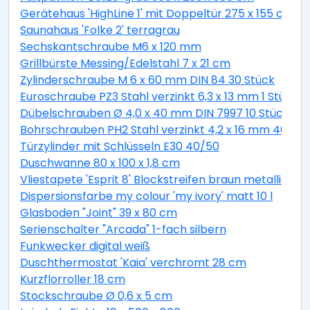
Gerätehaus 'HighLine 1' mit Doppeltür 275 x 155 cm Q
Saunahaus 'Folke 2' terragrau
Sechskantschraube M6 x 120 mm
Grillbürste Messing/Edelstahl 7 x 21 cm
Zylinderschraube M 6 x 60 mm DIN 84 30 Stück
Euroschraube PZ3 Stahl verzinkt 6,3 x 13 mm 1 Stück
Dübelschrauben Ø 4,0 x 40 mm DIN 7997 10 Stück
Bohrschrauben PH2 Stahl verzinkt 4,2 x 16 mm 40 Stü
Türzylinder mit Schlüsseln E30 40/50
Duschwanne 80 x 100 x 1,8 cm
Vliestapete 'Esprit 8' Blockstreifen braun metallic 10,
Dispersionsfarbe my colour 'my ivory' matt 10 l
Glasboden "Joint" 39 x 80 cm
Serienschalter "Arcada" 1-fach silbern
Funkwecker digital weiß
Duschthermostat 'Kaia' verchromt 28 cm
Kurzflorroller 18 cm
Stockschraube Ø 0,6 x 5 cm