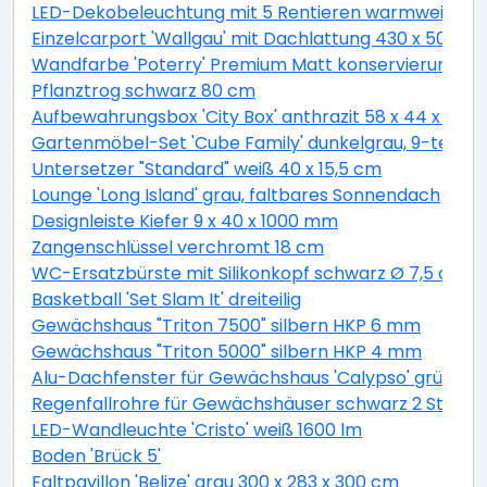
LED-Dekobeleuchtung mit 5 Rentieren warmweiß 4
Einzelcarport 'Wallgau' mit Dachlattung 430 x 500 
Wandfarbe 'Poterry' Premium Matt konservierungsmitt
Pflanztrog schwarz 80 cm
Aufbewahrungsbox 'City Box' anthrazit 58 x 44 x 55 
Gartenmöbel-Set 'Cube Family' dunkelgrau, 9-teilig
Untersetzer "Standard" weiß 40 x 15,5 cm
Lounge 'Long Island' grau, faltbares Sonnendach
Designleiste Kiefer 9 x 40 x 1000 mm
Zangenschlüssel verchromt 18 cm
WC-Ersatzbürste mit Silikonkopf schwarz Ø 7,5 cm
Basketball 'Set Slam It' dreiteilig
Gewächshaus "Triton 7500" silbern HKP 6 mm
Gewächshaus "Triton 5000" silbern HKP 4 mm
Alu-Dachfenster für Gewächshaus 'Calypso' grün 60,
Regenfallrohre für Gewächshäuser schwarz 2 Stück
LED-Wandleuchte 'Cristo' weiß 1600 lm
Boden 'Brück 5'
Faltpavillon 'Belize' grau 300 x 283 x 300 cm