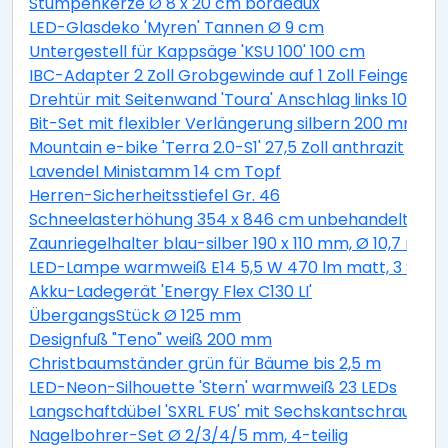
Stumpenkerze Ø 8 x 20 cm bordeaux
LED-Glasdeko 'Myren' Tannen Ø 9 cm
Untergestell für Kappsäge 'KSU 100' 100 cm
IBC-Adapter 2 Zoll Grobgewinde auf 1 Zoll Feingewind
Drehtür mit Seitenwand 'Toura' Anschlag links 100 x 
Bit-Set mit flexibler Verlängerung silbern 200 mm 11-t
Mountain e-bike 'Terra 2.0-S1' 27,5 Zoll anthrazit
Lavendel Ministamm 14 cm Topf
Herren-Sicherheitsstiefel Gr. 46
Schneelasterhöhung 354 x 846 cm unbehandelt 6 St
Zaunriegelhalter blau-silber 190 x 110 mm, Ø 10,7 mm 
LED-Lampe warmweiß E14 5,5 W 470 lm matt, 3 Stüc
Akku-Ladegerät 'Energy Flex C130 LI'
ÜbergangsStück Ø 125 mm
Designfuß "Teno" weiß 200 mm
Christbaumständer grün für Bäume bis 2,5 m
LED-Neon-Silhouette 'Stern' warmweiß 23 LEDs
Langschaftdübel 'SXRL FUS' mit Sechskantschraube, Ø
Nagelbohrer-Set Ø 2/3/4/5 mm, 4-teilig