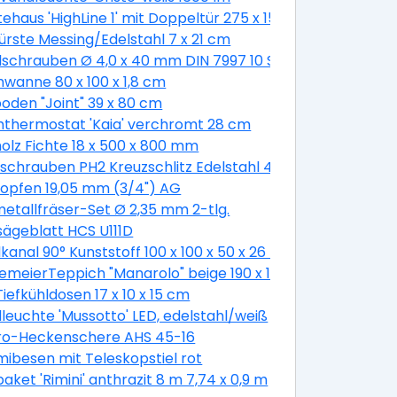
ehaus 'HighLine 1' mit Doppeltür 275 x 155 cm Quarzgrau 
bürste Messing/Edelstahl 7 x 21 cm
schrauben Ø 4,0 x 40 mm DIN 7997 10 Stück
wanne 80 x 100 x 1,8 cm
oden "Joint" 39 x 80 cm
thermostat 'Kaia' verchromt 28 cm
olz Fichte 18 x 500 x 800 mm
schrauben PH2 Kreuzschlitz Edelstahl 4,8 x 19 mm 50 Stü
opfen 19,05 mm (3/4") AG
etallfräser-Set Ø 2,35 mm 2-tlg.
sägeblatt HCS U111D
 cm
kanal 90° Kunststoff 100 x 100 x 50 x 26 mm
emeierTeppich "Manarolo" beige 190 x 130 cm
Tiefkühldosen 17 x 10 x 15 cm
euchte 'Mussotto' LED, edelstahl/weiß
tro-Heckenschere AHS 45-16
besen mit Teleskopstiel rot
aket 'Rimini' anthrazit 8 m 7,74 x 0,9 m