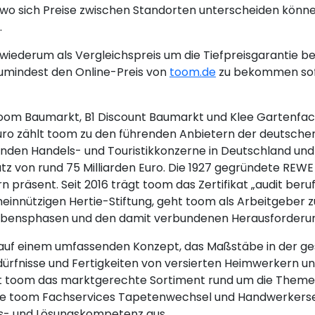
wo sich Preise zwischen Standorten unterscheiden könne
.
iederum als Vergleichspreis um die Tiefpreisgarantie be
umindest den Online-Preis von
toom.de
zu bekommen sofe
(toom Baumarkt, B1 Discount Baumarkt und Klee Gartenfac
 Euro zählt toom zu den führenden Anbietern der deuts
nden Handels- und Touristikkonzerne in Deutschland und 
on rund 75 Milliarden Euro. Die 1927 gegründete REWE G
 präsent. Seit 2016 trägt toom das Zertifikat „audit beruf
emeinnützigen Hertie-Stiftung, geht toom als Arbeitgeber
n Lebensphasen und den damit verbundenen Herausforderu
 auf einem umfassenden Konzept, das Maßstäbe in der ge
 Bedürfnisse und Fertigkeiten von versierten Heimwerkern
et toom das marktgerechte Sortiment rund um die Them
ie toom Fachservices Tapetenwechsel und Handwerkerserv
gs- und Lösungskompetenz aus.