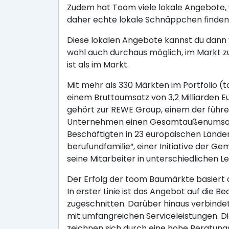
Zudem hat Toom viele lokale Angebote, 
daher echte lokale Schnäppchen finden
Diese lokalen Angebote kannst du dann w
wohl auch durchaus möglich, im Markt z
ist als im Markt.
Mit mehr als 330 Märkten im Portfolio 
einem Bruttoumsatz von 3,2 Milliarden
gehört zur REWE Group, einem der führe
Unternehmen einen Gesamtaußenumsatz v
Beschäftigten in 23 europäischen Ländern
berufundfamilie“, einer Initiative der G
seine Mitarbeiter in unterschiedliche
Der Erfolg der toom Baumärkte basiert
In erster Linie ist das Angebot auf die
zugeschnitten. Darüber hinaus verbind
mit umfangreichen Serviceleistungen. D
zeichnen sich durch eine hohe Beratun