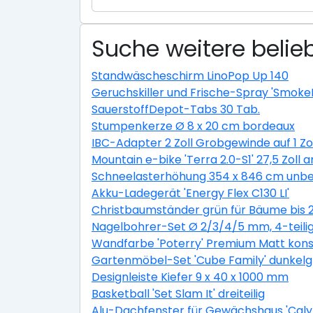
Suche weitere belieb
Standwäscheschirm LinoPop Up 140
Geruchskiller und Frische-Spray 'Smoke
SauerstoffDepot-Tabs 30 Tab.
Stumpenkerze Ø 8 x 20 cm bordeaux
IBC-Adapter 2 Zoll Grobgewinde auf 1 Zo
Mountain e-bike 'Terra 2.0-S1' 27,5 Zoll a
Schneelasterhöhung 354 x 846 cm unbe
Akku-Ladegerät 'Energy Flex C130 LI'
Christbaumständer grün für Bäume bis 
Nagelbohrer-Set Ø 2/3/4/5 mm, 4-teili
Wandfarbe 'Poterry' Premium Matt konser
Gartenmöbel-Set 'Cube Family' dunkelgra
Designleiste Kiefer 9 x 40 x 1000 mm
Basketball 'Set Slam It' dreiteilig
Alu-Dachfenster für Gewächshaus 'Calyp