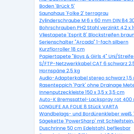
Boden 'Brück 5'
Saunahaus 'Folke 2' terragrau
Zylinderschraube M 6 x 60 mm DIN 84 3
Bohrschrauben PH2 Stahl verzinkt 4,2 x
Vliestapete 'Esprit 8' Blockstreifen braun
Serienschalter "Arcada" 1-fach silbern
Kurzflorroller 18 cm
Papiertapete "Boys & Girls 4" Uni/Streife
S/FTP-Netzwerkkabel CAT 6 schwarz 2,
Hornspäne 2,5 kg
Audio-Adapterkabel stereo schwarz 1,5
Rasenteppich 'Park' ohne Drainage Met
Innenputzeckleiste 150 x 3,5 x 3,5 cm
Auto-K Bremssattel-Lackspray rot 400 
LONGLIFE AA FOLIE 8 Stück VARTA
Wandbelags- und Bordürenkleber weiß 
Sägekette 'PowerSharp' mit Schleifstein, 
Duschrinne 50 cm Edelstahl, befliesbar