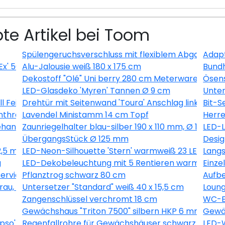
te Artikel bei Toom
Spülengeruchsverschluss mit flexiblem Abgang
Adapt
Ex' 500 ml
Alu-Jalousie weiß 180 x 175 cm
Bundh
Dekostoff "Olé" Uni berry 280 cm Meterware
Ösens
LED-Glasdeko 'Myren' Tannen Ø 9 cm
Unter
ll Feingewinde
Drehtür mit Seitenwand 'Toura' Anschlag links 100 x
Bit-S
nthrazit
Lavendel Ministamm 14 cm Topf
Herre
handelt 6 Stück
Zaunriegelhalter blau-silber 190 x 110 mm, Ø 10,7 m
LED-L
ÜbergangsStück Ø 125 mm
Desig
2,5 m
LED-Neon-Silhouette 'Stern' warmweiß 23 LEDs
Langs
g
LED-Dekobeleuchtung mit 5 Rentieren warmweiß 
Einze
vierungsmittelfrei 2,5 l
Pflanztrog schwarz 80 cm
Aufbe
u, 9-teilig
Untersetzer "Standard" weiß 40 x 15,5 cm
Loung
Zangenschlüssel verchromt 18 cm
WC-Er
Gewächshaus "Triton 7500" silbern HKP 6 mm
Gewäc
so' grün 60,2 x 73,6 cm
Regenfallrohre für Gewächshäuser schwarz 2 Stüc
LED-W