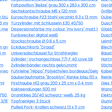
Faltpavillon 'Belize' grau 300 x 283 x 300 cm
Gerät
Sechskantschraube M6 x 120 mm
Grill
0 Stück
Euroschraube PZ3 Stahl verzinkt 6,3 x 13 mm 1 Stück
Dübel
 16 mm 40 Stück
Türzylinder mit Schlüsseln E30 40/50
Dusch
 metallic 10,05 x 0,53 m
Dispersionsfarbe my colour 'my ivory' matt 10 l
Glasb
Funkwecker digital weiß
Dusch
Stockschraube Ø 0,6 x 5 cm
Leimh
n grau 10,05 x 0,53 m
Eckduschkorb "Draad"
Blech
5 m
Universalschlüssel für Strahlregler
Baust
Zylinder-Vorhangschloss 771 F 40 Love SB
Hartm
 m
Zylinderbänder rechts gekrümmt
Stich
erware grau, Breite 400 cm
Führleine "Hippo" Polyethylen bordeaux/beige 200
Kabel
Sauberlaufmatte "Brooklyn" Ranke blau 110 x 66 cm
Reink
ml
Firsthaube H12 grau 200 x 25 cm x 0,4 mm
Gies 
Kakteendünger 500 ml
Wandl
750 g
Granitkies 20/40 schwarz-weiß, 25 kg
Elek
3/8", 1,3 mm, 56 Glieder
Topfreiniger 3 Stück
Gummi
Pulled Pork-Krallen schwarz 13 x 11 cm
Zaunp