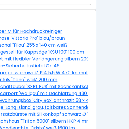
er M für Hochdruckreiniger
ose 'Vittoria Pro' blau/braun
chal "Filou" 255 x 140 cm weiß
gestell für Kappsäge 'KSU 100' 100 cm
 100 cm
et mit flexibler Verlängerung silbern 200 mm 11-teilig
n-Sicherheitsstiefel Gr. 46
m 30 Stück
ampe warmweiß E14 5,5 W 470 lm matt, 3 Stück
nfuß "Teno" weiß 200 mm
chaftdübel 'SXRL FUS' mit Sechskantschraube, Ø 10 x 60 
400 cm
lcarport 'Wallgau' mit Dachlattung 430 x 500 cm nussba
wahrungsbox 'City Box' anthrazit 58 x 44 x 55 cm
e 'Long Island' grau, faltbares Sonnendach
satzbürste mit Silikonkopf schwarz Ø 7,5 cm
hshaus "Triton 5000" silbern HKP 4 mm
k
andleuchte 'Cristo' weiß 1600 lm