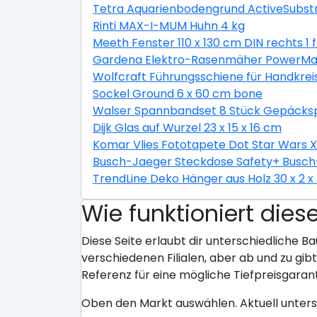
Tetra Aquarienbodengrund ActiveSubstr
Rinti MAX-I-MUM Huhn 4 kg
Meeth Fenster 110 x 130 cm DIN rechts 1 
Gardena Elektro-Rasenmäher PowerMax 
Wolfcraft Führungsschiene für Handkrei
Sockel Ground 6 x 60 cm bone
Walser Spannbandset 8 Stück Gepäckspa
Dijk Glas auf Wurzel 23 x 15 x 16 cm
Komar Vlies Fototapete Dot Star Wars 
Busch-Jaeger Steckdose Safety+ Busch-
TrendLine Deko Hänger aus Holz 30 x 2 x
Wie funktioniert dies
Diese Seite erlaubt dir unterschiedliche Ba
verschiedenen Filialen, aber ab und zu gi
Referenz für eine mögliche Tiefpreisgarant
Oben den Markt auswählen. Aktuell unter