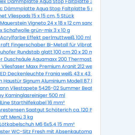
Flex Dämmplatte Aqua Stop Faltplatte 3 mm stark
koladenbraun glänzend
ac Dämmplatte Aqua Stop Faltplatte 5 mm stark
et Vliespads 15 x 15 cm, 5 Stück
Mauerstein Vigneto 24 x 18 x 12 cm sandsteingelb
SDS-plus Schaft Ø 6 mm
x Schafwolle grün-mix 3 x 10 g
 weiß
 Acrylfarbe Effekt perlmuttweiß 100 ml
erzinkt - 40 Stück
raft Fingerschaber Bi-Metall für Vibrationssägen
uhofer Rundstab glatt 100 cm 20 x 20 mm
r Duschsäule Aquamaxx 200 Thermostat Thermostat, ve
t Vliesfaser Maxx Premium Aranit 212 weiß 12,5 x 0,53 m
LED Deckenleuchte Frania weiß 43 x 43 cm warmweiß
8 x 200 cm, DIN rechts, weiß/titan
 Haustür Signum Aluminium Modell 87 88 x 200 cm, DIN lin
tes 8 mm Glas
ann Vliestapete 5426-02 Summer Beat floral beige 10,05 
ariant
oy Kaminglasreiniger 500 ml
EPDM-Dach
Line Starthilfekabel 16 mm²
hrestensen Saatgut Schöterich ca. 120 Pflanzen
raft Menü 3 kg
Lötkabelschuh M6 6x5,4 15 mm²
Kipp weiß
ster WC-Sitz Fresh mit Absenkautomatik