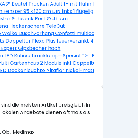
AS® Beutel Trocken Adult 1+ mit Huhn 1,9 kg 1,9 kg
k
 Fenster 95 x 130 cm DIN links 1 flügelig Dreh-Kipp golde
-Kipp golden Oak
aster Schwenk Rost Ø 45 cm
ena Heckenschere TeleCut
grau, anthrazit
e Wolke Duschvorhang Confetti multicolor, 180 x 200 cm
5 x 0,3 cm
ts Doppeltor Flexo Plus feuerverzinkt 400 x 160 cm
Stück
 Expert Gipsbecher hoch
 LED Kühöschranklampe Special T26 E14 2,3W warmweiß
Multi Gartenhaus 2 Module inkl. Doppeltür 10,5 m² unbeha
LED Deckenleuchte Altaflor nickel-matt 65 x 30 cm war
sind die meisten Artikel preisgleich in
e lokalen Angebote dienen oftmals als
, Obi, Medimax