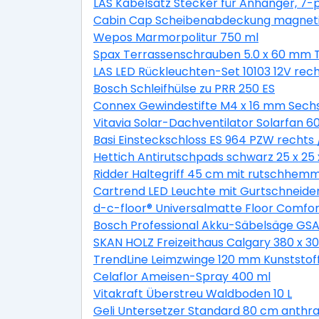
LAS Kabelsatz Stecker für Anhänger, 7-p
Cabin Cap Scheibenabdeckung magnet
Wepos Marmorpolitur 750 ml
Spax Terrassenschrauben 5.0 x 60 mm TX
LAS LED Rückleuchten-Set 10103 12V rech
Bosch Schleifhülse zu PRR 250 ES
Connex Gewindestifte M4 x 16 mm Sechs
Vitavia Solar-Dachventilator Solarfan 6
Basi Einsteckschloss ES 964 PZW rechts /
Hettich Antirutschpads schwarz 25 x 25 
Ridder Haltegriff 45 cm mit rutschhemm
Cartrend LED Leuchte mit Gurtschneide
d-c-floor® Universalmatte Floor Comfo
Bosch Professional Akku-Säbelsäge GSA 1
SKAN HOLZ Freizeithaus Calgary 380 x 30
TrendLine Leimzwinge 120 mm Kunststof
Celaflor Ameisen-Spray 400 ml
Vitakraft Überstreu Waldboden 10 L
Geli Untersetzer Standard 80 cm anthra