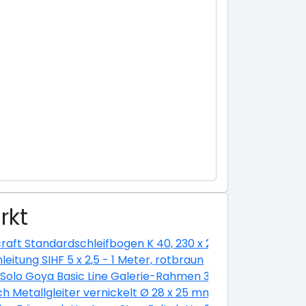
rkt
ium eloxiert silber
raft Standardschleifbogen K 40, 230 x 280 cm
nleitung SIHF 5 x 2,5 - 1 Meter, rotbraun
hl-optik, 160 cm
 Solo Goya Basic Line Galerie-Rahmen 30 x 30 cm
ch Metallgleiter vernickelt Ø 28 x 25 mm -1 Stück