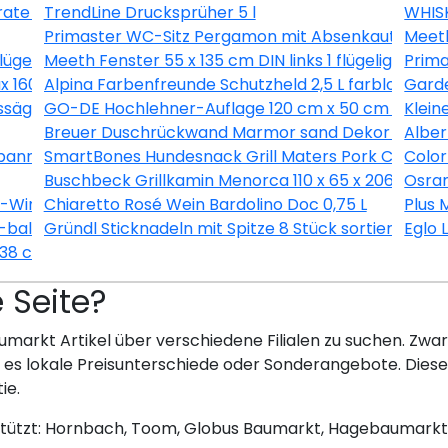
ate 3L
TrendLine Drucksprüher 5 l
WHISK
Primaster WC-Sitz Pergamon mit Absenkautomati
Meeth
flügelig Dreh-Kipp weiß/ titan
Meeth Fenster 55 x 135 cm DIN links 1 flügelig Dreh
Prim
1600/37 inkl. Ersatzmesser
Alpina Farbenfreunde Schutzheld 2,5 L farblos matt
Gard
ssäge 190 x 1450 x 12 mm
GO-DE Hochlehner-Auflage 120 cm x 50 cm x 7 cm, 
Klein
Breuer Duschrückwand Marmor sand Dekor 150 x 25
Alber
nner 8 teilig
SmartBones Hundesnack Grill Maters Pork Chop 3 
Color
Buschbeck Grillkamin Menorca 110 x 65 x 206 cm
Osram
X-Wing Ø 128 cm selbstklebend
Chiaretto Rosé Wein Bardolino Doc 0,75 L
Plus 
balance® SI, alpinweiß, 20 EUCB-914
Gründl Sticknadeln mit Spitze 8 Stück sortiert
Eglo 
 38 cm
e Seite?
umarkt Artikel über verschiedene Filialen zu suchen. Zwar 
bt es lokale Preisunterschiede oder Sonderangebote. Dies
ie.
stützt: Hornbach, Toom, Globus Baumarkt, Hagebaumarkt