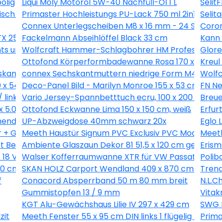
olig
Liqui Moly Motoröl 5W-40 Nachfüll-Öl 1 L
Selit
isch für PKW 94x270cm
Primaster Hochleistungs PU-Lack 750 ml 2in1 scho
Selit
Connex Unterlegscheiben M8 x 16 mm - 24 Stk.
Coron
 25 - 200 Stk.
Fackelmann Abseihlöffel Black 33 cm
Kann 
ts und links
Wolfcraft Hammer-Schlagbohrer HM Professional 
Glore
Ottofond Körperformbadewanne Rosa 170 x 75 cm,
Kreul
kant Innen 2 mm - 20 Stk.
connex Sechskantmuttern niedrige Form M4 Stahl v
Wolfc
0 x 54,4 cm
Deco-Panel Bild - Marilyn Monroe 155 x 53 cm
FN Ne
 links
Vario Jersey-Spannbetttuch ecru, 100 x 200 cm
Breue
x 5.0 mm - 18 Stück
Ottofond Eckwanne Lima 150 x 150 cm, weiß
Erfur
ender Grifffläche
UP-Abzweigdose 40mm schwarz 20x
Eglo 
r + Glasbrecher
Meeth Haustür Signum PVC Exclusiv PVC Modell 70 8
Meeth
rt Beachwood 50 x 80 cm
Ambiente Glaszaun Dekor 81 51,5 x 120 cm gehärte
Erism
8 V-LI C Solo in L-Boxx
Walser Kofferraumwanne XTR für VW Passat (B6) V
Polib
0 cm mit 2. Schalung, natur
SKAN HOLZ Carport Wendland 409 x 870 cm mit 
Trend
f
Conacord Absperrband 50 m 80 mm breit
N.L.C
Gummistopfen 13 / 9 mm
Vitak
KGT Alu-Gewächshaus Lilie IV 297 x 429 cm
SWG 
zit
Meeth Fenster 55 x 95 cm DIN links 1 flügelig Dreh-
Prima