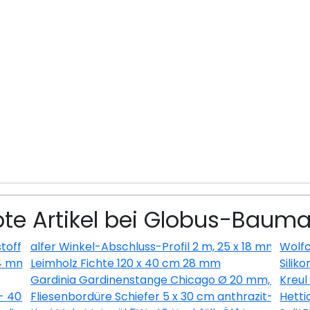
bte Artikel bei Globus-Bauma
toff) glatt weiss
alfer Winkel-Abschluss-Profil 2 m, 25 x 18 mm Alumin
Wolfc
14 mm
Leimholz Fichte 120 x 40 cm 28 mm
Siliko
Gardinia Gardinenstange Chicago Ø 20 mm, edelsta
Kreul
 - 400ml
Fliesenbordüre Schiefer 5 x 30 cm anthrazit-braun
Hetti