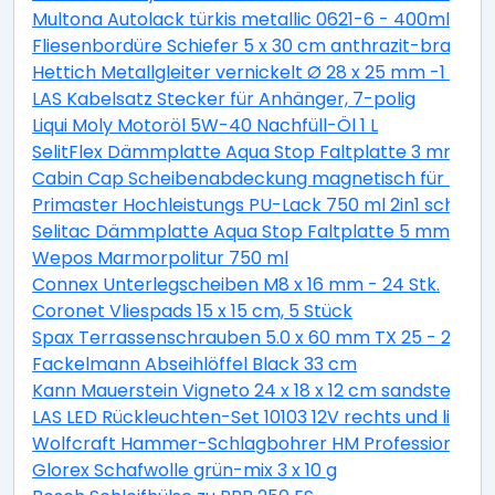
Multona Autolack türkis metallic 0621-6 - 400ml
Fliesenbordüre Schiefer 5 x 30 cm anthrazit-braun
Hettich Metallgleiter vernickelt Ø 28 x 25 mm -1 Stüc
LAS Kabelsatz Stecker für Anhänger, 7-polig
Liqui Moly Motoröl 5W-40 Nachfüll-Öl 1 L
SelitFlex Dämmplatte Aqua Stop Faltplatte 3 mm sta
Cabin Cap Scheibenabdeckung magnetisch für PKW
Primaster Hochleistungs PU-Lack 750 ml 2in1 schok
Selitac Dämmplatte Aqua Stop Faltplatte 5 mm star
Wepos Marmorpolitur 750 ml
Connex Unterlegscheiben M8 x 16 mm - 24 Stk.
Coronet Vliespads 15 x 15 cm, 5 Stück
Spax Terrassenschrauben 5.0 x 60 mm TX 25 - 200 St
Fackelmann Abseihlöffel Black 33 cm
Kann Mauerstein Vigneto 24 x 18 x 12 cm sandsteingel
LAS LED Rückleuchten-Set 10103 12V rechts und links
Wolfcraft Hammer-Schlagbohrer HM Professional S
Glorex Schafwolle grün-mix 3 x 10 g