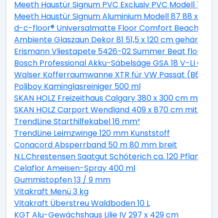
Meeth Haustür Signum PVC Exclusiv PVC Modell 70 88 
Meeth Haustür Signum Aluminium Modell 87 88 x 200 cm
d-c-floor® Universalmatte Floor Comfort Beachwood
Ambiente Glaszaun Dekor 81 51,5 x 120 cm gehärtete
Erismann Vliestapete 5426-02 Summer Beat floral bei
Bosch Professional Akku-Säbelsäge GSA 18 V-LI C Solo
Walser Kofferraumwanne XTR für VW Passat (B6) Var
Poliboy Kaminglasreiniger 500 ml
SKAN HOLZ Freizeithaus Calgary 380 x 300 cm mit 2. S
SKAN HOLZ Carport Wendland 409 x 870 cm mit EP
TrendLine Starthilfekabel 16 mm²
TrendLine Leimzwinge 120 mm Kunststoff
Conacord Absperrband 50 m 80 mm breit
N.L.Chrestensen Saatgut Schöterich ca. 120 Pflanzen
Celaflor Ameisen-Spray 400 ml
Gummistopfen 13 / 9 mm
Vitakraft Menü 3 kg
Vitakraft Überstreu Waldboden 10 L
KGT Alu-Gewächshaus Lilie IV 297 x 429 cm