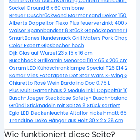
Kleine Wolke Duschvorhang Confetti multicolor, 180 
Sockel Ground 6 x 60 cm bone
Breuer Duschrückwand Marmor sand Dekor 150 x 255
Alberts Doppeltor Flexo Plus feuerverzinkt 400 x 160
Walser Spannbandset 8 Stück Gepäckspanner 8 teili
SmartBones Hundesnack Grill Maters Pork Chop 3 St
Color Expert Gipsbecher hoch
Dijk Glas auf Wurzel 23 x 15 x 16 cm
Buschbeck Grillkamin Menorca 110 x 65 x 206 cm
Osram LED Kühöschranklampe Special T26 E14 2,3W 
Komar Vlies Fototapete Dot Star Wars X-Wing Ø 128
Chiaretto Rosé Wein Bardolino Doc 0,75 L
Plus Multi Gartenhaus 2 Module inkl. Doppeltür 10,5 
Busch-Jaeger Steckdose Safety+ Busch-balance® SI, 
Gründl Sticknadeln mit Spitze 8 Stück sortiert
Eglo LED Deckenleuchte Altaflor nickel-matt 65 x 
TrendLine Deko Hänger aus Holz 30 x 2 x 38 cm
Wie funktioniert diese Seite?