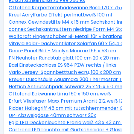
Bosch Schleifhülse zu PRR 250 ES
Ottofond Körperformbadewanne Rosa 170 x 75 cm, 
Kreul Acrylfarbe Effekt perlmuttweiß 100 ml
Connex Gewindestifte M4 x 16 mm Sechskant Innen 2
connex Sechskantmuttern niedrige Form M4 Stahl ver
Wolfcraft Fingerschaber Bi-Metall für Vibrationssäg
Vitavia Solar-Dachventilator Solarfan 60 x 54,4 cm
Deco-Panel Bild - Marilyn Monroe 155 x 53 cm
FN Neuhofer Rundstab glatt 100 cm 20 x 20 mm
Basi Einsteckschloss ES 964 PZW rechts / links
Vario Jersey-Spannbetttuch ecru, 100 x 200 cm
Breuer Duschsäule Aquamaxx 200 Thermostat Thermo
Hettich Antirutschpads schwarz 25 x 25 x 5.0 mm - 18
Ottofond Eckwanne Lima 150 x 150 cm, weiß
Erfurt Vliesfaser Maxx Premium Aranit 212 weiß 12,5 x 
Ridder Haltegriff 45 cm mit rutschhemmender Grifff
UP-Abzweigdose 40mm schwarz 20x
Eglo LED Deckenleuchte Frania weiß 43 x 43 cm war
Cartrend LED Leuchte mit Gurtschneider + Glasbrec