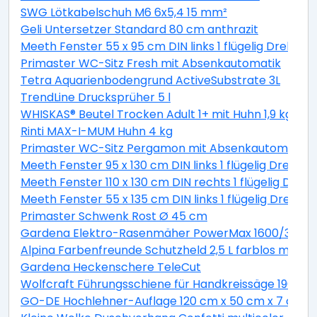
SWG Lötkabelschuh M6 6x5,4 15 mm²
Geli Untersetzer Standard 80 cm anthrazit
Meeth Fenster 55 x 95 cm DIN links 1 flügelig Dreh-Ki
Primaster WC-Sitz Fresh mit Absenkautomatik
Tetra Aquarienbodengrund ActiveSubstrate 3L
TrendLine Drucksprüher 5 l
WHISKAS® Beutel Trocken Adult 1+ mit Huhn 1,9 kg 1,9 
Rinti MAX-I-MUM Huhn 4 kg
Primaster WC-Sitz Pergamon mit Absenkautomatik
Meeth Fenster 95 x 130 cm DIN links 1 flügelig Dreh-K
Meeth Fenster 110 x 130 cm DIN rechts 1 flügelig Dreh-
Meeth Fenster 55 x 135 cm DIN links 1 flügelig Dreh-K
Primaster Schwenk Rost Ø 45 cm
Gardena Elektro-Rasenmäher PowerMax 1600/37 inkl
Alpina Farbenfreunde Schutzheld 2,5 L farblos matt
Gardena Heckenschere TeleCut
Wolfcraft Führungsschiene für Handkreissäge 190 x 1
GO-DE Hochlehner-Auflage 120 cm x 50 cm x 7 cm, gr