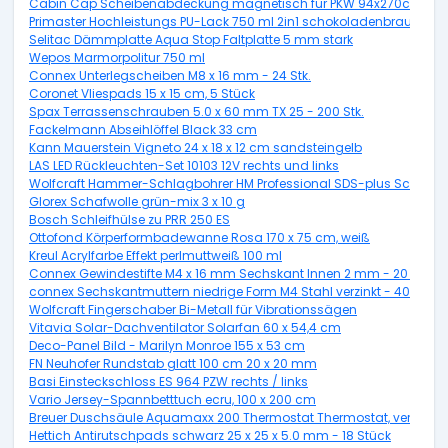
Cabin Cap Scheibenabdeckung magnetisch für PKW 94x270cm
Primaster Hochleistungs PU-Lack 750 ml 2in1 schokoladenbraun gl
Selitac Dämmplatte Aqua Stop Faltplatte 5 mm stark
Wepos Marmorpolitur 750 ml
Connex Unterlegscheiben M8 x 16 mm - 24 Stk.
Coronet Vliespads 15 x 15 cm, 5 Stück
Spax Terrassenschrauben 5.0 x 60 mm TX 25 - 200 Stk.
Fackelmann Abseihlöffel Black 33 cm
Kann Mauerstein Vigneto 24 x 18 x 12 cm sandsteingelb
LAS LED Rückleuchten-Set 10103 12V rechts und links
Wolfcraft Hammer-Schlagbohrer HM Professional SDS-plus Schaft 
Glorex Schafwolle grün-mix 3 x 10 g
Bosch Schleifhülse zu PRR 250 ES
Ottofond Körperformbadewanne Rosa 170 x 75 cm, weiß
Kreul Acrylfarbe Effekt perlmuttweiß 100 ml
Connex Gewindestifte M4 x 16 mm Sechskant Innen 2 mm - 20 Stk.
connex Sechskantmuttern niedrige Form M4 Stahl verzinkt - 40 Stück
Wolfcraft Fingerschaber Bi-Metall für Vibrationssägen
Vitavia Solar-Dachventilator Solarfan 60 x 54,4 cm
Deco-Panel Bild - Marilyn Monroe 155 x 53 cm
FN Neuhofer Rundstab glatt 100 cm 20 x 20 mm
Basi Einsteckschloss ES 964 PZW rechts / links
Vario Jersey-Spannbetttuch ecru, 100 x 200 cm
Breuer Duschsäule Aquamaxx 200 Thermostat Thermostat, verchromt
Hettich Antirutschpads schwarz 25 x 25 x 5.0 mm - 18 Stück