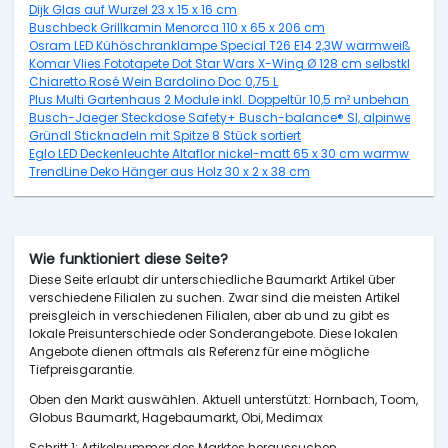
Dijk Glas auf Wurzel 23 x 15 x 16 cm
Buschbeck Grillkamin Menorca 110 x 65 x 206 cm
Osram LED Kühöschranklampe Special T26 E14 2,3W warmweiß, weiß
Komar Vlies Fototapete Dot Star Wars X-Wing Ø 128 cm selbstkleben
Chiaretto Rosé Wein Bardolino Doc 0,75 L
Plus Multi Gartenhaus 2 Module inkl. Doppeltür 10,5 m² unbehandelt
Busch-Jaeger Steckdose Safety+ Busch-balance® SI, alpinweiß, 20
Gründl Sticknadeln mit Spitze 8 Stück sortiert
Eglo LED Deckenleuchte Altaflor nickel-matt 65 x 30 cm warmweiß
TrendLine Deko Hänger aus Holz 30 x 2 x 38 cm
Wie funktioniert diese Seite?
Diese Seite erlaubt dir unterschiedliche Baumarkt Artikel über
verschiedene Filialen zu suchen. Zwar sind die meisten Artikel
preisgleich in verschiedenen Filialen, aber ab und zu gibt es
lokale Preisunterschiede oder Sonderangebote. Diese lokalen
Angebote dienen oftmals als Referenz für eine mögliche
Tiefpreisgarantie.
Oben den Markt auswählen. Aktuell unterstützt: Hornbach, Toom,
Globus Baumarkt, Hagebaumarkt, Obi, Medimax
Schritt 1: Artikelnummer des Marktes heraussuchen