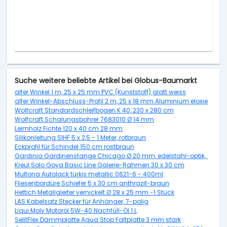
Suche weitere beliebte Artikel bei Globus-Baumarkt
alfer Winkel 1 m, 25 x 25 mm PVC (Kunststoff) glatt weiss
alfer Winkel-Abschluss-Profil 2 m, 25 x 18 mm Aluminium eloxiert silbe
Wolfcraft Standardschleifbogen K 40, 230 x 280 cm
Wolfcraft Schalungsbohrer 7683010 Ø 14 mm
Leimholz Fichte 120 x 40 cm 28 mm
Silikonleitung SIHF 5 x 2,5 - 1 Meter, rotbraun
Eckprofil für Schindel 150 cm rostbraun
Gardinia Gardinenstange Chicago Ø 20 mm, edelstahl-optik, 160 c
Kreul Solo Goya Basic Line Galerie-Rahmen 30 x 30 cm
Multona Autolack türkis metallic 0621-6 - 400ml
Fliesenbordüre Schiefer 5 x 30 cm anthrazit-braun
Hettich Metallgleiter vernickelt Ø 28 x 25 mm -1 Stück
LAS Kabelsatz Stecker für Anhänger, 7-polig
Liqui Moly Motoröl 5W-40 Nachfüll-Öl 1 L
SelitFlex Dämmplatte Aqua Stop Faltplatte 3 mm stark