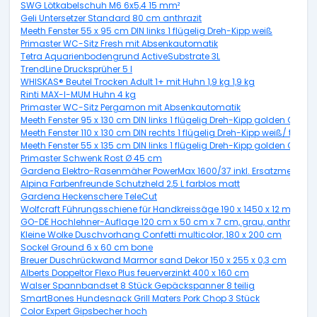
SWG Lötkabelschuh M6 6x5,4 15 mm²
Geli Untersetzer Standard 80 cm anthrazit
Meeth Fenster 55 x 95 cm DIN links 1 flügelig Dreh-Kipp weiß
Primaster WC-Sitz Fresh mit Absenkautomatik
Tetra Aquarienbodengrund ActiveSubstrate 3L
TrendLine Drucksprüher 5 l
WHISKAS® Beutel Trocken Adult 1+ mit Huhn 1,9 kg 1,9 kg
Rinti MAX-I-MUM Huhn 4 kg
Primaster WC-Sitz Pergamon mit Absenkautomatik
Meeth Fenster 95 x 130 cm DIN links 1 flügelig Dreh-Kipp golden Oak
Meeth Fenster 110 x 130 cm DIN rechts 1 flügelig Dreh-Kipp weiß/ titan
Meeth Fenster 55 x 135 cm DIN links 1 flügelig Dreh-Kipp golden Oak
Primaster Schwenk Rost Ø 45 cm
Gardena Elektro-Rasenmäher PowerMax 1600/37 inkl. Ersatzmesser
Alpina Farbenfreunde Schutzheld 2,5 L farblos matt
Gardena Heckenschere TeleCut
Wolfcraft Führungsschiene für Handkreissäge 190 x 1450 x 12 mm
GO-DE Hochlehner-Auflage 120 cm x 50 cm x 7 cm, grau, anthrazit
Kleine Wolke Duschvorhang Confetti multicolor, 180 x 200 cm
Sockel Ground 6 x 60 cm bone
Breuer Duschrückwand Marmor sand Dekor 150 x 255 x 0,3 cm
Alberts Doppeltor Flexo Plus feuerverzinkt 400 x 160 cm
Walser Spannbandset 8 Stück Gepäckspanner 8 teilig
SmartBones Hundesnack Grill Maters Pork Chop 3 Stück
Color Expert Gipsbecher hoch