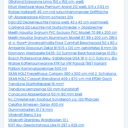
Ottofond Eckwanne Lima 150 x 150 cm, weiß
Erfurt Vliesfaser Maxx Premium Aranit 212 weiß 12,5 x 0,53 m
Ridder Haltegriff 45 cm mit rutschhemmender Grifffläche
UP-Abzweigdose 40mm schwarz 20x
Eglo LED Deckenleuchte Frania weiß 43 x 43 cm warmweiß
Cartrend LED Leuchte mit Gurtschneider + Glasbrecher
Meeth Haustür Signum PVC Exclusiv PVC Modell 70 88 x 200 cm, DIN re
Meeth Haustür Signum Aluminium Modell 87 88 x 200 cm, DIN links, ti
d-c-floor® Universalmatte Floor Comfort Beachwood 50 x 80 cm
Ambiente Glaszaun Dekor 81 51,5 x 120 cm gehärtetes 8 mm Glas
Erismann Vliestapete 5426-02 Summer Beat floral beige 10,05 x 0,53
Bosch Professional Akku-Säbelsäge GSA 18 V-LI C Solo in L-Boxx
Walser Kofferraumwanne XTR für VW Passat (B6) Variant
Poliboy Kaminglasreiniger 500 ml
SKAN HOLZ Freizeithaus Calgary 380 x 300 cm mit 2. Schalung, natur
SKAN HOLZ Carport Wendland 409 x 870 cm mit EPDM-Dach
TrendLine Starthilfekabel 16 mm²
TrendLine Leimzwinge 120 mm Kunststoff
Conacord Absperrband 50 m 80 mm breit
N.L.Chrestensen Saatgut Schöterich ca. 120 Pflanzen
Celaflor Ameisen-Spray 400 ml
Gummistopfen 13 / 9 mm
Vitakraft Menü 3 kg
Vitakraft Überstreu Waldboden 10 L
KGT Alu-Gewächshaus Lilie IV 297 x 429 cm