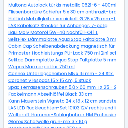
Multona Autolack türkis metallic 0621-6 - 400ml
Fliesenbordüre Schiefer 5 x 30 cm anthrazit-braun
Hettich Metallgleiter vernickelt Ø 28 x 25 mm -1 Stüc
LAS Kabelsatz Stecker für Anhänger, 7-polig
Liqui Moly Motoröl 5W-40 Nachfüll-Öl 1 L
SelitFlex Dämmplatte Aqua Stop Faltplatte 3 mm sta
Cabin Cap Scheibenabdeckung magnetisch für PKW
Primaster Hochleistungs PU-Lack 750 ml 2in1 schok
Selitac Dämmplatte Aqua Stop Faltplatte 5 mm star
Wepos Marmorpolitur 750 ml
Connex Unterlegscheiben M8 x 16 mm - 24 Stk.
Coronet Vliespads 15 x 15 cm, 5 Stück
Spax Terrassenschrauben 5.0 x 60 mm TX 25 - 200 St
Fackelmann Abseihlöffel Black 33 cm
Kann Mauerstein Vigneto 24 x 18 x 12 cm sandsteingel
LAS LED Rückleuchten-Set 10103 12V rechts und links
Wolfcraft Hammer-Schlagbohrer HM Professional S
Glorex Schafwolle grün-mix 3 x 10 g