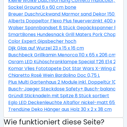
Kleine Wolke Duschvorhang Confetti multicolor, 180 
Sockel Ground 6 x 60 cm bone
Breuer Duschrückwand Marmor sand Dekor 150 x 255
Alberts Doppeltor Flexo Plus feuerverzinkt 400 x 160
Walser Spannbandset 8 Stück Gepäckspanner 8 teili
SmartBones Hundesnack Grill Maters Pork Chop 3 St
Color Expert Gipsbecher hoch
Dijk Glas auf Wurzel 23 x 15 x 16 cm
Buschbeck Grillkamin Menorca 110 x 65 x 206 cm
Osram LED Kühöschranklampe Special T26 E14 2,3W 
Komar Vlies Fototapete Dot Star Wars X-Wing Ø 128
Chiaretto Rosé Wein Bardolino Doc 0,75 L
Plus Multi Gartenhaus 2 Module inkl. Doppeltür 10,5 
Busch-Jaeger Steckdose Safety+ Busch-balance® SI, 
Gründl Sticknadeln mit Spitze 8 Stück sortiert
Eglo LED Deckenleuchte Altaflor nickel-matt 65 x 
TrendLine Deko Hänger aus Holz 30 x 2 x 38 cm
Wie funktioniert diese Seite?