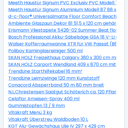
Meeth Haustür Signum PVC Exclusiv PVC Modell 70 88 
Meeth Haustür Signum Aluminium Modell 87 88 x 200 cm
d-c-floor® Universalmatte Floor Comfort Beachwood
Ambiente Glaszaun Dekor 81 51,5 x 120 cm gehärtete
Erismann Vliestapete 5426-02 Summer Beat floral bei
Bosch Professional Akku-Säbelsäge GSA 18 V-LI C Solo
Walser Kofferraumwanne XTR für VW Passat (B6) Var
Poliboy Kaminglasreiniger 500 ml
SKAN HOLZ Freizeithaus Calgary 380 x 300 cm mit 2. S
SKAN HOLZ Carport Wendland 409 x 870 cm mit EP
TrendLine Starthilfekabel 16 mm²
TrendLine Leimzwinge 120 mm Kunststoff
Conacord Absperrband 50 m 80 mm breit
N.L.Chrestensen Saatgut Schöterich ca. 120 Pflanzen
Celaflor Ameisen-Spray 400 ml
Gummistopfen 13 / 9 mm
Vitakraft Menü 3 kg
Vitakraft Überstreu Waldboden 10 L
KGT Alu-Gewächshaus Lilie IV 297 x 429 cm