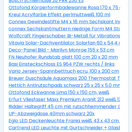
Bosch Schleifhülse zu PRR 250 ES
Ottofond Körperformbadewanne Rosa 170 x 75 cm, 
Kreul Acrylfarbe Effekt perlmuttweiß 100 ml
Connex Gewindestifte M4 x 16 mm Sechskant Innen 2
connex Sechskantmuttern niedrige Form M4 Stahl ver
Wolfcraft Fingerschaber Bi-Metall für Vibrationssäg
Vitavia Solar-Dachventilator Solarfan 60 x 54,4 cm
Deco-Panel Bild - Marilyn Monroe 155 x 53 cm
FN Neuhofer Rundstab glatt 100 cm 20 x 20 mm
Basi Einsteckschloss ES 964 PZW rechts / links
Vario Jersey-Spannbetttuch ecru, 100 x 200 cm
Breuer Duschsäule Aquamaxx 200 Thermostat Thermo
Hettich Antirutschpads schwarz 25 x 25 x 5.0 mm - 18
Ottofond Eckwanne Lima 150 x 150 cm, weiß
Erfurt Vliesfaser Maxx Premium Aranit 212 weiß 12,5 x 
Ridder Haltegriff 45 cm mit rutschhemmender Grifff
UP-Abzweigdose 40mm schwarz 20x
Eglo LED Deckenleuchte Frania weiß 43 x 43 cm war
Cartrend LED Leuchte mit Gurtschneider + Glasbrec