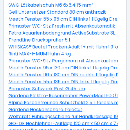
SWG Lötkabelschuh M6 6x5,4 15 mm²
Geli Untersetzer Standard 80 cm anthrazit
Meeth Fenster 55 x 95 cm DIN links 1 flügelig Dreh-Ki
Primaster WC-Sitz Fresh mit Absenkautomatik
Tetra Aquarienbodengrund ActiveSubstrate 3L
TrendLine Drucksprüher 5 l
WHISKAS® Beutel Trocken Adult 1+ mit Huhn 1,9 kg 1,9 
Rinti MAX-I-MUM Huhn 4 kg
Primaster WC-Sitz Pergamon mit Absenkautomatik
Meeth Fenster 95 x 130 cm DIN links 1 flügelig Dreh-K
Meeth Fenster 110 x 130 cm DIN rechts 1 flügelig Dreh-
Meeth Fenster 55 x 135 cm DIN links 1 flügelig Dreh-K
Primaster Schwenk Rost Ø 45 cm
Gardena Elektro-Rasenmäher PowerMax 1600/37 inkl
Alpina Farbenfreunde Schutzheld 2,5 L farblos matt
Gardena Heckenschere TeleCut
Wolfcraft Führungsschiene für Handkreissäge 190 x 1
GO-DE Hochlehner-Auflage 120 cm x 50 cm x 7 cm, gr