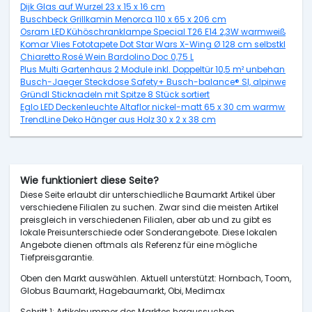
Dijk Glas auf Wurzel 23 x 15 x 16 cm
Buschbeck Grillkamin Menorca 110 x 65 x 206 cm
Osram LED Kühöschranklampe Special T26 E14 2,3W warmweiß, weiß
Komar Vlies Fototapete Dot Star Wars X-Wing Ø 128 cm selbstkleben
Chiaretto Rosé Wein Bardolino Doc 0,75 L
Plus Multi Gartenhaus 2 Module inkl. Doppeltür 10,5 m² unbehandelt
Busch-Jaeger Steckdose Safety+ Busch-balance® SI, alpinweiß, 20
Gründl Sticknadeln mit Spitze 8 Stück sortiert
Eglo LED Deckenleuchte Altaflor nickel-matt 65 x 30 cm warmweiß
TrendLine Deko Hänger aus Holz 30 x 2 x 38 cm
Wie funktioniert diese Seite?
Diese Seite erlaubt dir unterschiedliche Baumarkt Artikel über
verschiedene Filialen zu suchen. Zwar sind die meisten Artikel
preisgleich in verschiedenen Filialen, aber ab und zu gibt es
lokale Preisunterschiede oder Sonderangebote. Diese lokalen
Angebote dienen oftmals als Referenz für eine mögliche
Tiefpreisgarantie.
Oben den Markt auswählen. Aktuell unterstützt: Hornbach, Toom,
Globus Baumarkt, Hagebaumarkt, Obi, Medimax
Schritt 1: Artikelnummer des Marktes heraussuchen