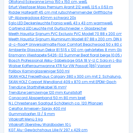
Ottofond Eckwanne Lima 150 x 150 cm, weiß
Erfurt Vliesfaser Maxx Premium Aranit 212 weiß 12,5 x 0,53 m
Ridder Haltegriff 45 cm mit rutschhemmender Grifffläche
UP-Abzweigdose 40mm schwarz 20x
Eglo LED Deckenleuchte Frania weiß 43 x 43 cm warmweiß
Cartrend LED Leuchte mit Gurtschneider + Glasbrecher
Meeth Haustür Signum PVC Exclusiv PVC Modell 70 88 x 200 cm, DIN re
Meeth Haustür Signum Aluminium Modell 87 88 x 200 cm, DIN links, ti
d-c-floor® Universalmatte Floor Comfort Beachwood 50 x 80 cm
Ambiente Glaszaun Dekor 81 51,5 x 120 cm gehärtetes 8 mm Glas
Erismann Vliestapete 5426-02 Summer Beat floral beige 10,05 x 0,53
Bosch Professional Akku-Säbelsäge GSA 18 V-LI C Solo in L-Boxx
Walser Kofferraumwanne XTR für VW Passat (B6) Variant
Poliboy Kaminglasreiniger 500 ml
SKAN HOLZ Freizeithaus Calgary 380 x 300 cm mit 2. Schalung, natur
SKAN HOLZ Carport Wendland 409 x 870 cm mit EPDM-Dach
TrendLine Starthilfekabel 16 mm²
TrendLine Leimzwinge 120 mm Kunststoff
Conacord Absperrband 50 m 80 mm breit
N.L.Chrestensen Saatgut Schöterich ca. 120 Pflanzen
Celaflor Ameisen-Spray 400 ml
Gummistopfen 13 / 9 mm
Vitakraft Menü 3 kg
Vitakraft Überstreu Waldboden 10 L
KGT Alu-Gewächshaus Lilie IV 297 x 429 cm