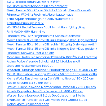
SWG Lötkabelschuh M6 6x5,4 15 mm²
Geli Untersetzer Standard 80 cm anthrazit
Meeth Fenster 55 x 95 cm DIN links 1 flügelig Dreh-Kipp weiß
Primaster WC-Sitz Fresh mit Absenkautomatik
Tetra Aquarienbodengrund ActiveSubstrate 3L
TrendLine Drucksprüher 5 l
WHISKAS® Beutel Trocken Adult 1+ mit Huhn 1,9 kg 1,9 kg
Rinti MAX-I-MUM Huhn 4 kg
Primaster WC-Sitz Pergamon mit Absenkautomatik
Meeth Fenster 95 x 130 cm DIN links 1 flügelig Dreh-Kipp golden Oak
Meeth Fenster 110 x 130 cm DIN rechts 1 flügelig Dreh-Kipp weiß/ titan
Meeth Fenster 55 x 135 cm DIN links 1 flügelig Dreh-Kipp golden Oak
Primaster Schwenk Rost Ø 45 cm
Gardena Elektro-Rasenmäher PowerMax 1600/37 inkl. Ersatzmesser
Alpina Farbenfreunde Schutzheld 2,5 L farblos matt
Gardena Heckenschere TeleCut
Wolfcraft Führungsschiene für Handkreissäge 190 x 1450 x 12 mm
GO-DE Hochlehner-Auflage 120 cm x 50 cm x 7 cm, grau, anthrazit
Kleine Wolke Duschvorhang Confetti multicolor, 180 x 200 cm
Sockel Ground 6 x 60 cm bone
Breuer Duschrückwand Marmor sand Dekor 150 x 255 x 0,3 cm
Alberts Doppeltor Flexo Plus feuerverzinkt 400 x 160 cm
Walser Spannbandset 8 Stück Gepäckspanner 8 teilig
SmartBones Hundesnack Grill Maters Pork Chop 3 Stück
Color Expert Gipsbecher hoch