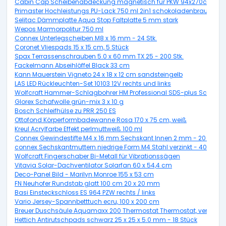
Cabin Cap Scheibenabdeckung magnetisch für PKW 94x270cm
Primaster Hochleistungs PU-Lack 750 ml 2in1 schokoladenbraun gl
Selitac Dämmplatte Aqua Stop Faltplatte 5 mm stark
Wepos Marmorpolitur 750 ml
Connex Unterlegscheiben M8 x 16 mm - 24 Stk.
Coronet Vliespads 15 x 15 cm, 5 Stück
Spax Terrassenschrauben 5.0 x 60 mm TX 25 - 200 Stk.
Fackelmann Abseihlöffel Black 33 cm
Kann Mauerstein Vigneto 24 x 18 x 12 cm sandsteingelb
LAS LED Rückleuchten-Set 10103 12V rechts und links
Wolfcraft Hammer-Schlagbohrer HM Professional SDS-plus Schaft 
Glorex Schafwolle grün-mix 3 x 10 g
Bosch Schleifhülse zu PRR 250 ES
Ottofond Körperformbadewanne Rosa 170 x 75 cm, weiß
Kreul Acrylfarbe Effekt perlmuttweiß 100 ml
Connex Gewindestifte M4 x 16 mm Sechskant Innen 2 mm - 20 Stk.
connex Sechskantmuttern niedrige Form M4 Stahl verzinkt - 40 Stück
Wolfcraft Fingerschaber Bi-Metall für Vibrationssägen
Vitavia Solar-Dachventilator Solarfan 60 x 54,4 cm
Deco-Panel Bild - Marilyn Monroe 155 x 53 cm
FN Neuhofer Rundstab glatt 100 cm 20 x 20 mm
Basi Einsteckschloss ES 964 PZW rechts / links
Vario Jersey-Spannbetttuch ecru, 100 x 200 cm
Breuer Duschsäule Aquamaxx 200 Thermostat Thermostat, verchromt
Hettich Antirutschpads schwarz 25 x 25 x 5.0 mm - 18 Stück