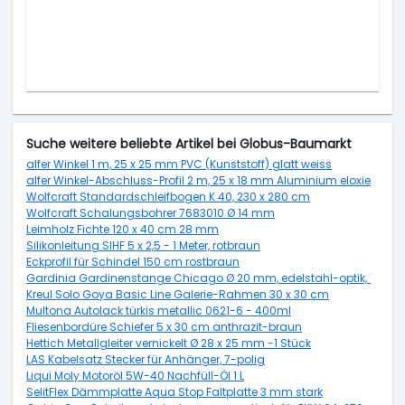
Suche weitere beliebte Artikel bei Globus-Baumarkt
alfer Winkel 1 m, 25 x 25 mm PVC (Kunststoff) glatt weiss
alfer Winkel-Abschluss-Profil 2 m, 25 x 18 mm Aluminium eloxiert silbe
Wolfcraft Standardschleifbogen K 40, 230 x 280 cm
Wolfcraft Schalungsbohrer 7683010 Ø 14 mm
Leimholz Fichte 120 x 40 cm 28 mm
Silikonleitung SIHF 5 x 2,5 - 1 Meter, rotbraun
Eckprofil für Schindel 150 cm rostbraun
Gardinia Gardinenstange Chicago Ø 20 mm, edelstahl-optik, 160 c
Kreul Solo Goya Basic Line Galerie-Rahmen 30 x 30 cm
Multona Autolack türkis metallic 0621-6 - 400ml
Fliesenbordüre Schiefer 5 x 30 cm anthrazit-braun
Hettich Metallgleiter vernickelt Ø 28 x 25 mm -1 Stück
LAS Kabelsatz Stecker für Anhänger, 7-polig
Liqui Moly Motoröl 5W-40 Nachfüll-Öl 1 L
SelitFlex Dämmplatte Aqua Stop Faltplatte 3 mm stark