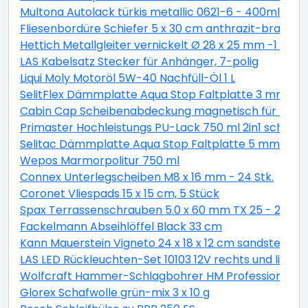
Multona Autolack türkis metallic 0621-6 - 400ml
Fliesenbordüre Schiefer 5 x 30 cm anthrazit-braun
Hettich Metallgleiter vernickelt Ø 28 x 25 mm -1 Stüc
LAS Kabelsatz Stecker für Anhänger, 7-polig
Liqui Moly Motoröl 5W-40 Nachfüll-Öl 1 L
SelitFlex Dämmplatte Aqua Stop Faltplatte 3 mm sta
Cabin Cap Scheibenabdeckung magnetisch für PKW
Primaster Hochleistungs PU-Lack 750 ml 2in1 schok
Selitac Dämmplatte Aqua Stop Faltplatte 5 mm star
Wepos Marmorpolitur 750 ml
Connex Unterlegscheiben M8 x 16 mm - 24 Stk.
Coronet Vliespads 15 x 15 cm, 5 Stück
Spax Terrassenschrauben 5.0 x 60 mm TX 25 - 200 St
Fackelmann Abseihlöffel Black 33 cm
Kann Mauerstein Vigneto 24 x 18 x 12 cm sandsteingel
LAS LED Rückleuchten-Set 10103 12V rechts und links
Wolfcraft Hammer-Schlagbohrer HM Professional S
Glorex Schafwolle grün-mix 3 x 10 g