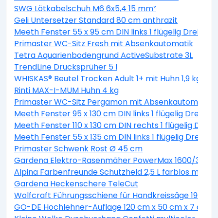
SWG Lötkabelschuh M6 6x5,4 15 mm²
Geli Untersetzer Standard 80 cm anthrazit
Meeth Fenster 55 x 95 cm DIN links 1 flügelig Dreh-Ki
Primaster WC-Sitz Fresh mit Absenkautomatik
Tetra Aquarienbodengrund ActiveSubstrate 3L
TrendLine Drucksprüher 5 l
WHISKAS® Beutel Trocken Adult 1+ mit Huhn 1,9 kg 1,9 
Rinti MAX-I-MUM Huhn 4 kg
Primaster WC-Sitz Pergamon mit Absenkautomatik
Meeth Fenster 95 x 130 cm DIN links 1 flügelig Dreh-K
Meeth Fenster 110 x 130 cm DIN rechts 1 flügelig Dreh-
Meeth Fenster 55 x 135 cm DIN links 1 flügelig Dreh-K
Primaster Schwenk Rost Ø 45 cm
Gardena Elektro-Rasenmäher PowerMax 1600/37 inkl
Alpina Farbenfreunde Schutzheld 2,5 L farblos matt
Gardena Heckenschere TeleCut
Wolfcraft Führungsschiene für Handkreissäge 190 x 1
GO-DE Hochlehner-Auflage 120 cm x 50 cm x 7 cm, gr