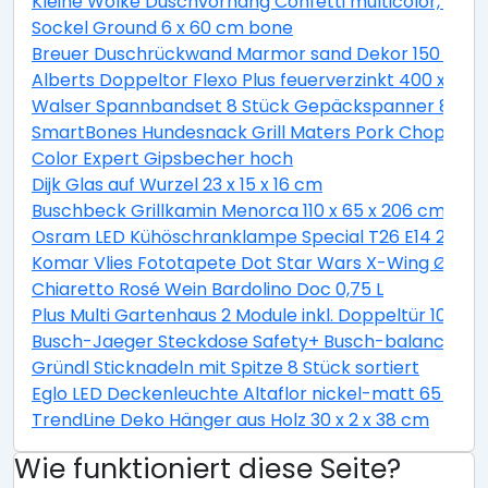
Kleine Wolke Duschvorhang Confetti multicolor, 180 
Sockel Ground 6 x 60 cm bone
Breuer Duschrückwand Marmor sand Dekor 150 x 255
Alberts Doppeltor Flexo Plus feuerverzinkt 400 x 160
Walser Spannbandset 8 Stück Gepäckspanner 8 teili
SmartBones Hundesnack Grill Maters Pork Chop 3 St
Color Expert Gipsbecher hoch
Dijk Glas auf Wurzel 23 x 15 x 16 cm
Buschbeck Grillkamin Menorca 110 x 65 x 206 cm
Osram LED Kühöschranklampe Special T26 E14 2,3W 
Komar Vlies Fototapete Dot Star Wars X-Wing Ø 128
Chiaretto Rosé Wein Bardolino Doc 0,75 L
Plus Multi Gartenhaus 2 Module inkl. Doppeltür 10,5 
Busch-Jaeger Steckdose Safety+ Busch-balance® SI, 
Gründl Sticknadeln mit Spitze 8 Stück sortiert
Eglo LED Deckenleuchte Altaflor nickel-matt 65 x 
TrendLine Deko Hänger aus Holz 30 x 2 x 38 cm
Wie funktioniert diese Seite?