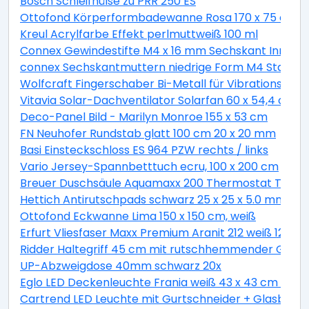
Bosch Schleifhülse zu PRR 250 ES
Ottofond Körperformbadewanne Rosa 170 x 75 cm, 
Kreul Acrylfarbe Effekt perlmuttweiß 100 ml
Connex Gewindestifte M4 x 16 mm Sechskant Innen 2
connex Sechskantmuttern niedrige Form M4 Stahl ver
Wolfcraft Fingerschaber Bi-Metall für Vibrationssäg
Vitavia Solar-Dachventilator Solarfan 60 x 54,4 cm
Deco-Panel Bild - Marilyn Monroe 155 x 53 cm
FN Neuhofer Rundstab glatt 100 cm 20 x 20 mm
Basi Einsteckschloss ES 964 PZW rechts / links
Vario Jersey-Spannbetttuch ecru, 100 x 200 cm
Breuer Duschsäule Aquamaxx 200 Thermostat Thermo
Hettich Antirutschpads schwarz 25 x 25 x 5.0 mm - 18
Ottofond Eckwanne Lima 150 x 150 cm, weiß
Erfurt Vliesfaser Maxx Premium Aranit 212 weiß 12,5 x 
Ridder Haltegriff 45 cm mit rutschhemmender Grifff
UP-Abzweigdose 40mm schwarz 20x
Eglo LED Deckenleuchte Frania weiß 43 x 43 cm war
Cartrend LED Leuchte mit Gurtschneider + Glasbrec