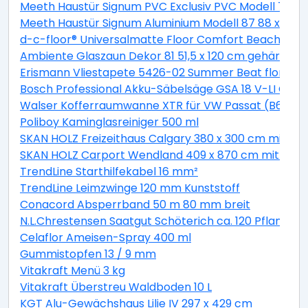
Meeth Haustür Signum PVC Exclusiv PVC Modell 70 88 
Meeth Haustür Signum Aluminium Modell 87 88 x 200 cm
d-c-floor® Universalmatte Floor Comfort Beachwood
Ambiente Glaszaun Dekor 81 51,5 x 120 cm gehärtete
Erismann Vliestapete 5426-02 Summer Beat floral bei
Bosch Professional Akku-Säbelsäge GSA 18 V-LI C Solo
Walser Kofferraumwanne XTR für VW Passat (B6) Var
Poliboy Kaminglasreiniger 500 ml
SKAN HOLZ Freizeithaus Calgary 380 x 300 cm mit 2. S
SKAN HOLZ Carport Wendland 409 x 870 cm mit EP
TrendLine Starthilfekabel 16 mm²
TrendLine Leimzwinge 120 mm Kunststoff
Conacord Absperrband 50 m 80 mm breit
N.L.Chrestensen Saatgut Schöterich ca. 120 Pflanzen
Celaflor Ameisen-Spray 400 ml
Gummistopfen 13 / 9 mm
Vitakraft Menü 3 kg
Vitakraft Überstreu Waldboden 10 L
KGT Alu-Gewächshaus Lilie IV 297 x 429 cm