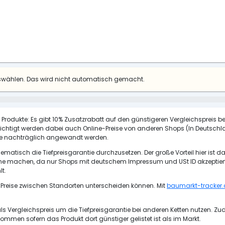
uswählen. Das wird nicht automatisch gemacht.
e Produkte: Es gibt 10% Zusatzrabatt auf den günstigeren Vergleichspreis bei 
ksichtigt werden dabei auch Online-Preise von anderen Shops (In Deuts
Tage nachträglich angewandt werden.
atisch die Tiefpreisgarantie durchzusetzen. Der große Vorteil hier ist da
machen, da nur Shops mit deutschem Impressum und USt ID akzeptiert we
t.
 Preise zwischen Standorten unterscheiden können. Mit
baumarkt-tracker.
 Vergleichspreis um die Tiefpreisgarantie bei anderen Ketten nutzen. Z
ommen sofern das Produkt dort günstiger gelistet ist als im Markt.