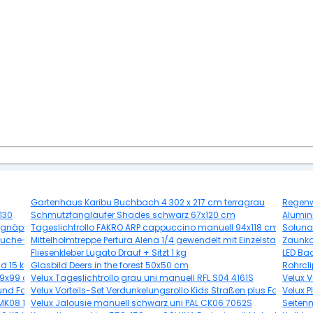
Gartenhaus Karibu Buchbach 4 302 x 217 cm terragrau
Regenw
130
Schmutzfangläufer Shades schwarz 67x120 cm
Alumin
augnäpfe
Tageslichtrollo FAKRO ARP cappuccino manuell 94x118 cm (08)
Soluna 
ß/Buche-Taubengrau
Mittelholmtreppe Pertura Alena 1/4 gewendelt mit Einzelstabgelän
Zaunko
Fliesenkleber Lugato Drauf + Sitzt 1 kg
LED Bad
d 15 kg
Glasbild Deers in the forest 50x50 cm
Rohrcl
 49x99 cm
Velux Tageslichtrollo grau uni manuell RFL S04 4161S
Velux V
 und Faltstore Plissee weiß manuell DFD M04 4581SWL
Velux Vorteils-Set Verdunkelungsrollo Kids Straßen plus Faltstore 
Velux 
L MK08 1274SWL
Velux Jalousie manuell schwarz uni PAL CK06 7062S
Seiten