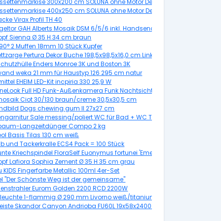
0 Gestell silber
ssettenmarkise 300x200 cm SOLUNA ohne Motor Dessin 8204
0477
ssettenmarkise 400x250 cm SOLUNA ohne Motor Dessin 320925
in Trend U190 inkl. Sonnen und Windwächter
cke Virax Profil TH 40
1100 mm RAL geprüft
ügeltor GAH Alberts Mosaik DSM 6/5/6 inkl. Handsender 434x100 cm anthraz
 DIN Rechts
topf Sienna Ø 35 H 34 cm braun
ung 6100 x 1138 x 0,5 mm
 90° 2 Muffen 18mm 10 Stück Kupfer
nkt, 200 Stück
tzarge Pertura Dekor Buche 198,5x98,5x16,0 cm Links
schutzhülle Enders Monroe 3K und Boston 3K
wand weka 21 mm für Haustyp 126 295 cm natur
ittel EHEIM LED-Kit incpiria 330 25,9 W
neLook Full HD Funk-Außenkamera Funk Nachtsicht PPDF14520S
osaik Ciot 30/130 braun/creme 30,5x30,5 cm
ndbild Dogs chewing gum II 27x27 cm
engarnitur Sale messing/poliert WC für Bad + WC Türen
baum-Langzeitdünger Compo 2 kg
ol Basis Tilas 130 cm weiß
b und Tackerkralle ECS4 Pack = 100 Stück
te Kriechspindel FloraSelf Euonymus fortunei 'Emerald n Gaiety' H 10-15 c
topf Lafiora Sophia Zement Ø 35 H 35 cm grau
opf
KIDS Fingerfarbe Metallic 100ml 4er-Set
l "Der Schönste Weg ist der gemeinsame"
r
senstrahler Eurom Golden 2200 RCD 2200W
leuchte 1-flammig Ø 290 mm Livorno weiß/titanium
Sania nickel-matt
leiste Skandor Canyon Andrioba FU60L 19x58x2400 mm