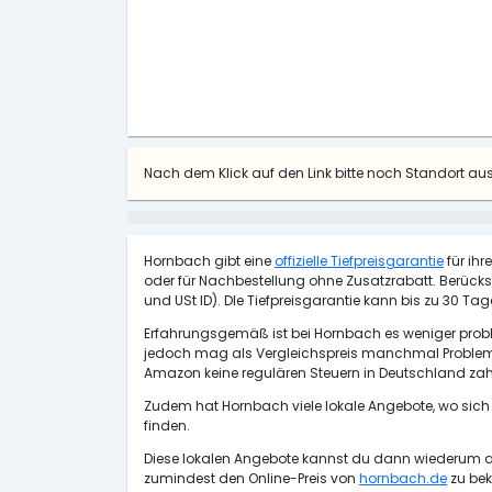
Nach dem Klick auf den Link bitte noch Standort a
Hornbach gibt eine
offizielle Tiefpreisgarantie
für ihr
oder für Nachbestellung ohne Zusatzrabatt. Berüc
und USt ID). DIe Tiefpreisgarantie kann bis zu 30 
Erfahrungsgemäß ist bei Hornbach es weniger problem
jedoch mag als Vergleichspreis manchmal Probleme 
Amazon keine regulären Steuern in Deutschland zahl
Zudem hat Hornbach viele lokale Angebote, wo sich
finden.
Diese lokalen Angebote kannst du dann wiederum als
zumindest den Online-Preis von
hornbach.de
zu bek