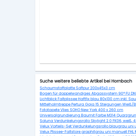
Suche weitere beliebte Artikel bei Hornbach
Schaumstoffplatte Softpur 200x45x3 cm
Bogen für doppelwandiges Abgassystem 90° FU DN
Lichtblick Faltplissee Haftfix blau 80x130 cm inkl. S
Mittelholmtreppe Pertura Gaja 15 Steigungen Wei
Fototapete Vlies SOHO New York 400 x 260 cm
Universalgrundierung Baumit Farbe M314 Quarzgrun
Soluna Verdunkelungsrollo Skylight 2.0 FK06, weiß,
Velux Vorteils-Set Verdunkelungsrollo blaugrau uni
Velux Plissee-Faltstore graphitgrau uni manuell FH