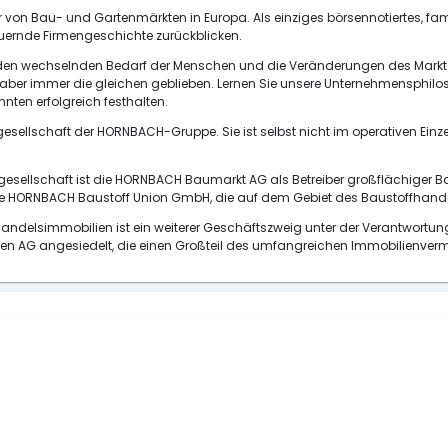
r von Bau- und Gartenmärkten in Europa. Als einziges börsennotiertes, fa
ernde Firmengeschichte zurückblicken.
en wechselnden Bedarf der Menschen und die Veränderungen des Marktes e
er immer die gleichen geblieben. Lernen Sie unsere Unternehmensphiloso
nten erfolgreich festhalten.
sellschaft der HORNBACH-Gruppe. Sie ist selbst nicht im operativen Einze
sgesellschaft ist die HORNBACH Baumarkt AG als Betreiber großflächiger 
ie HORNBACH Baustoff Union GmbH, die auf dem Gebiet des Baustoffhandel
lhandelsimmobilien ist ein weiterer Geschäftszweig unter der Verantwort
lien AG angesiedelt, die einen Großteil des umfangreichen Immobilienv