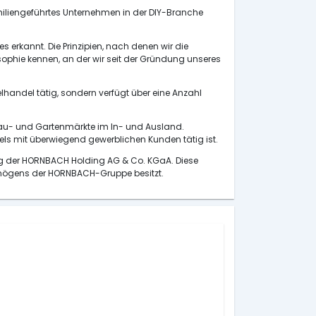
miliengeführtes Unternehmen in der DIY-Branche
rkannt. Die Prinzipien, nach denen wir die
phie kennen, an der wir seit der Gründung unseres
lhandel tätig, sondern verfügt über eine Anzahl
Bau- und Gartenmärkte im In- und Ausland.
s mit überwiegend gewerblichen Kunden tätig ist.
ung der HORNBACH Holding AG & Co. KGaA. Diese
ermögens der HORNBACH-Gruppe besitzt.