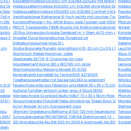
0 KS Induktion Becken rechts
Kassettenmarkise 550x150 cm SOLUNA Exclusiv mit Motor Dessin 843
Halbka
or Dessin A131
Halbkassettenmarkise 300x250 cm SOLUNA ohne Motor Dessin 32
Halbka
r Dessin 7838
Halbkassettenmarkise 500x350 cm SOLUNA Comfort mit Motor Dess
Pressba
097x8 mm DIN Links/Rechts
Ventilheizkörper Rotheigner 8-fach rechts mit Laschen Typ E 500x
Drehfl
m DIN Links
Kunststofffenster 1-flg. ARON Basic weiß/golden oak 1050x650 mm
Pflanz
 1095 x 0,63 mm
PRECIT Trapezplatte T18DR Aluzink mit Antikondensationsbeschicht
Winkel
ngsstück 22mmx1/2" AG inox 436483
JD Plus Universalschraube Senkkopf m. I-Stern 4x70 mm galv.verzi
Komplet
eiss 30x30 cm
Impeller Fluval Magnetisches Flügelrad U4
Wetter
Entkalkungspumpe Virax 15 L
Seiten
50 cm
Große Braunelle Prunella grandiflora H 10-20 cm Co 0,5 L (6 Stk.)
Leuchtm
Aluminium Reiber Haromac, Latex
Abus O
Vliestapete 36776-6 Character Uni rose
Bruchm
Hauptelement Arona 180 x 180/195 cm, pinie
Leinwa
Wechselgarnitur Messing Modell 35 10/92
Rosett
Magnetventil kompllett für Tectron505 42791000
Buchs
Toilettenpapierhalter mit Deckel HACEKA Ixi edelstahl
Whirlpo
cm Ø 25 cm Topf
Feuerschale e’lite aus Fibreclay und Metall 35 x 35 x 72 cm grau
Schrau
823
Aurlane Türrollen einfach unten grau 4 Stück DE142
Weißbun
ebleichte Eiche mit Spiegel
Hängeschrank Scanbad Multo HxBxT 70 x 30 x 19cm Pinie grey
Pflanz
100/47 mm Verkehrsweiß RAL 9016
Strauchveronika FloraSelf Hebe armstrongii 'Green Boys' Ø 12 cm T
Marabu 
Acryl-Mosaik, 1x1 cm, transparent, rosa
Stempe
blau
Ofenrohr-Erweiterung Bertrams Ø 100-120 mm feueraluminiert silbe
Terras
cm 3457005003262
Schraubendreher PRO BITDRIVE TORQUE Drehmoment 1,0 - 5,0 Nm
Decken
OED606-9+ Nachbildung Eiche-hell sägerau
LED Wandleuchte Alu 6W 600 lm 3000 K warmweiß HxL 80x130 mm 
Sockel
stein