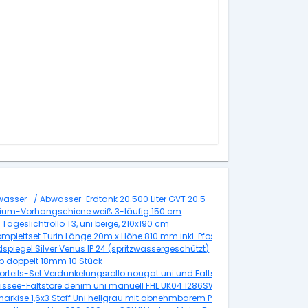
asser- / Abwasser-Erdtank 20.500 Liter GVT 20.5
ium-Vorhangschiene weiß 3-läufig 150 cm
Tageslichtrollo T3, uni beige, 210x190 cm
der 14 Steigungen/ 13 Stufen 85 cm Buche Leimholz/weiss
mplettset Turin Länge 20m x Höhe 810 mm inkl. Pfosten und Zubehör, anth
spiegel Silver Venus IP 24 (spritzwassergeschützt)
ip doppelt 18mm 10 Stück
orteils-Set Verdunkelungsrollo nougat uni und Faltstore Plissee weiß man
Plissee weiß DFD M10 4655S
Plissee-Faltstore denim uni manuell FHL UK04 1286SWL
markise 1,6x3 Stoff Uni hellgrau mit abnehmbarem Pfosten