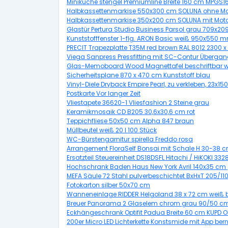
Miniküche stengel Premiumline Breite 160 cm MPGS16
Halbkassettenmarkise 550x300 cm SOLUNA ohne Mot
Halbkassettenmarkise 350x200 cm SOLUNA mit Moto
Glastür Pertura Studio Business Parsol grau 709x2
Kunststofffenster 1-flg. ARON Basic weiß 950x550 m
PRECIT Trapezplatte T35M red brown RAL 8012 2300 x
Viega Sanpress Pressfitting mit SC-Contur Überga
Glas-Memoboard Wood Magnettafel beschriftbar w
Sicherheitsplane 870 x 470 cm Kunststoff blau
Vinyl-Diele Dryback Empire Pearl, zu verkleben, 23x1
Postkarte Vor langer Zeit
Vliestapete 36620-1 Vliesfashion 2 Steine grau
Keramikmosaik CD B205 30,6x30,6 cm rot
Teppichfliese 50x50 cm Alpha 847 braun
Müllbeutel weiß 20 l 100 Stück
WC-Bürstengarnitur spirella Freddo rosa
Arrangement FloraSelf Bonsai mit Schale H 30-38 
Ersatzteil Steuereinheit DS18DSFL Hitachi / HiKOKI 332
Hochschrank Baden Haus New York Avril 140x35 cm g
MEFA Säule 72 Stahl pulverbeschichtet BxHxT 205/1
Fotokarton silber 50x70 cm
Wanneneinlage RIDDER Helgoland 38 x 72 cm weiß 
Breuer Panorama 2 Glaselem chrom grau 90/50 
Eckhängeschrank Optifit Padua Breite 60 cm KUPD 
200er Micro LED Lichterkette Konstsmide mit App bern