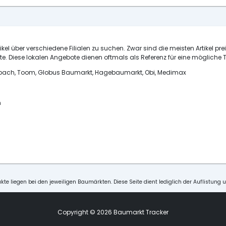
ikel über verschiedene Filialen zu suchen. Zwar sind die meisten Artikel pre
e. Diese lokalen Angebote dienen oftmals als Referenz für eine mögliche T
ornbach, Toom, Globus Baumarkt, Hagebaumarkt, Obi, Medimax
n
kte liegen bei den jeweiligen Baumärkten. Diese Seite dient lediglich der Auflistung 
Copyright © 2026 Baumarkt Tracker