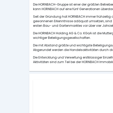
Die HORNBACH-Gruppe ist einer der größten Betreibe
kann HORNBACH auf eine fünf Generationen überdau
Seit der Gründung hat HORNBACH immer frühzeitig d
gewonnenen Erkenntnisse adäquat umsetzen, sind ab
ersten Bau- und Gartenmarktes vor über vier Jahrzeh
Die HORNBACH Holding AG & Co. KGaA ist die Mutterge
wichtiger Beteiligungsgesellschaften.
Die mit Abstand größte und wichtigste Beteiligung
Abgerundet werden die Handelsaktivitäten durch d
Die Entwicklung und Verwertung erstklassiger Einze
Aktivitäten sind zum Teil bei der HORNBACH Immobi