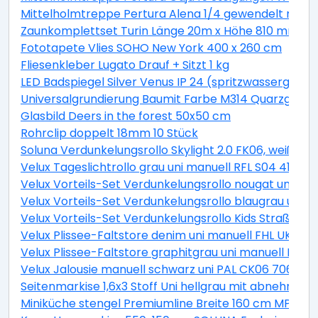
Mittelholmtreppe Pertura Alena 1/4 gewendelt mit Ei
Zaunkomplettset Turin Länge 20m x Höhe 810 mm inkl.
Fototapete Vlies SOHO New York 400 x 260 cm
Fliesenkleber Lugato Drauf + Sitzt 1 kg
LED Badspiegel Silver Venus IP 24 (spritzwassergesch
Universalgrundierung Baumit Farbe M314 Quarzgrund 
Glasbild Deers in the forest 50x50 cm
Rohrclip doppelt 18mm 10 Stück
Soluna Verdunkelungsrollo Skylight 2.0 FK06, weiß, 4
Velux Tageslichtrollo grau uni manuell RFL S04 4161S
Velux Vorteils-Set Verdunkelungsrollo nougat uni un
Velux Vorteils-Set Verdunkelungsrollo blaugrau uni 
Velux Vorteils-Set Verdunkelungsrollo Kids Straßen p
Velux Plissee-Faltstore denim uni manuell FHL UK04 
Velux Plissee-Faltstore graphitgrau uni manuell FHL
Velux Jalousie manuell schwarz uni PAL CK06 7062S
Seitenmarkise 1,6x3 Stoff Uni hellgrau mit abnehmba
Miniküche stengel Premiumline Breite 160 cm MPGS16