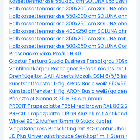
Kassettenmarkise 550x150 cm SOLUNA Exclusiv mit Mo
Halbkassettenmarkise 300x200 cm SOLUNA ohne Mot
Halbkassettenmarkise 550x300 cm SOLUNA ohne Moto
Halbkassettenmarkise 300x250 cm SOLUNA ohne Mot
Halbkassettenmarkise 400x250 cm SOLUNA ohne Mot
Halbkassettenmarkise 350x200 cm SOLUNA mit Moto
Halbkassettenmarkise 500x350 cm SOLUNA Comfort m
Pressbacke Virax Profil TH 40
Glastür Pertura Studio Business Parsol grau 709x209
Ventilheizkörper Rotheigner 8-fach rechts mit Lasc
Drehflügeltor GAH Alberts Mosaik DSM 6/5/6 inkl. H
Kunststofffenster 1-flg. ARON Basic weiß 950x550 mm
Kunststofffenster 1-flg. ARON Basic weiß/golden oa
Pflanztopf Sienna Ø 35 H 34 cm braun
PRECIT Trapezplatte T35M red brown RAL 8012 2300 x
PRECIT Trapezplatte T18DR Aluzink mit Antikondensat
Winkel 90° 2 Muffen 18mm 10 Stück Kupfer
Viega Sanpress Pressfitting mit SC-Contur Übergan
JD Plus Universalschraube Senkkopf m. I-Stern 4x70 