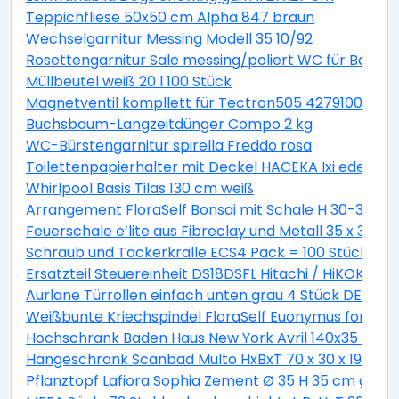
Teppichfliese 50x50 cm Alpha 847 braun
Wechselgarnitur Messing Modell 35 10/92
Rosettengarnitur Sale messing/poliert WC für Bad +
Müllbeutel weiß 20 l 100 Stück
Magnetventil kompllett für Tectron505 42791000
Buchsbaum-Langzeitdünger Compo 2 kg
WC-Bürstengarnitur spirella Freddo rosa
Toilettenpapierhalter mit Deckel HACEKA Ixi edelstah
Whirlpool Basis Tilas 130 cm weiß
Arrangement FloraSelf Bonsai mit Schale H 30-38 c
Feuerschale e’lite aus Fibreclay und Metall 35 x 35 x 
Schraub und Tackerkralle ECS4 Pack = 100 Stück
Ersatzteil Steuereinheit DS18DSFL Hitachi / HiKOKI 33
Aurlane Türrollen einfach unten grau 4 Stück DE142
Weißbunte Kriechspindel FloraSelf Euonymus fortunei 
Hochschrank Baden Haus New York Avril 140x35 cm ge
Hängeschrank Scanbad Multo HxBxT 70 x 30 x 19cm Pi
Pflanztopf Lafiora Sophia Zement Ø 35 H 35 cm grau