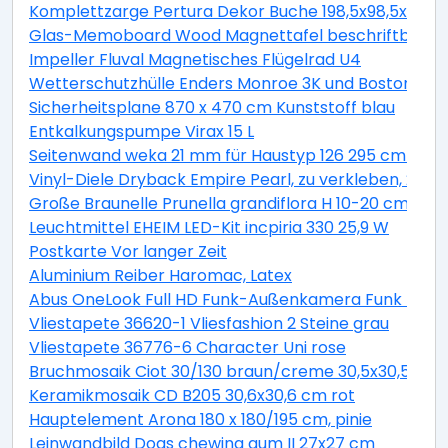
Komplettzarge Pertura Dekor Buche 198,5x98,5x16,0 
Glas-Memoboard Wood Magnettafel beschriftbar we
Impeller Fluval Magnetisches Flügelrad U4
Wetterschutzhülle Enders Monroe 3K und Boston 3K
Sicherheitsplane 870 x 470 cm Kunststoff blau
Entkalkungspumpe Virax 15 L
Seitenwand weka 21 mm für Haustyp 126 295 cm natu
Vinyl-Diele Dryback Empire Pearl, zu verkleben, 23x1
Große Braunelle Prunella grandiflora H 10-20 cm Co 0,
Leuchtmittel EHEIM LED-Kit incpiria 330 25,9 W
Postkarte Vor langer Zeit
Aluminium Reiber Haromac, Latex
Abus OneLook Full HD Funk-Außenkamera Funk Nach
Vliestapete 36620-1 Vliesfashion 2 Steine grau
Vliestapete 36776-6 Character Uni rose
Bruchmosaik Ciot 30/130 braun/creme 30,5x30,5 cm
Keramikmosaik CD B205 30,6x30,6 cm rot
Hauptelement Arona 180 x 180/195 cm, pinie
Leinwandbild Dogs chewing gum II 27x27 cm