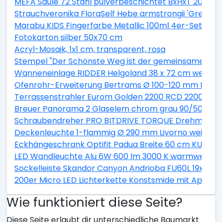
MEFA Säule 72 Stahl pulverbeschichtet BxHxT 205/1
Strauchveronika FloraSelf Hebe armstrongii 'Green B
Marabu KIDS Fingerfarbe Metallic 100ml 4er-Set
Fotokarton silber 50x70 cm
Acryl-Mosaik, 1x1 cm, transparent, rosa
Stempel "Der Schönste Weg ist der gemeinsame"
Wanneneinlage RIDDER Helgoland 38 x 72 cm weiß bl
Ofenrohr-Erweiterung Bertrams Ø 100-120 mm feueral
Terrassenstrahler Eurom Golden 2200 RCD 2200W
Breuer Panorama 2 Glaselem chrom grau 90/50 cm
Schraubendreher PRO BITDRIVE TORQUE Drehmoment
Deckenleuchte 1-flammig Ø 290 mm Livorno weiß/ti
Eckhängeschrank Optifit Padua Breite 60 cm KUPD O
LED Wandleuchte Alu 6W 600 lm 3000 K warmweiß Hx
Sockelleiste Skandor Canyon Andrioba FU60L 19x58
200er Micro LED Lichterkette Konstsmide mit App be
Wie funktioniert diese Seite?
Diese Seite erlaubt dir unterschiedliche Baumarkt