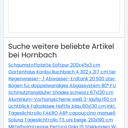
Suche weitere beliebte Artikel
bei Hornbach
Schaumstoffplatte Softpur 200x45x3 cm
Gartenhaus Karibu Buchbach 4 302 x 217 cm terragr
Regenwasser- / Abwasser-Erdtank 20.500 Liter GVT 
Bogen für doppelwandiges Abgassystem 90° FU DN13
Schmutzfangläufer Shades schwarz 67x120 cm
Aluminium-Vorhangschiene weiß 3-läufig 150 cm
Lichtblick Faltplissee Haftfix blau 80x130 cm inkl. Sau
Tageslichtrollo FAKRO ARP cappuccino manuell 94x1
Soluna Tageslichtrollo T3, uni beige, 210x190 cm
Mittelholmtreppe Pertura Gaja 15 Steigungen Weiß