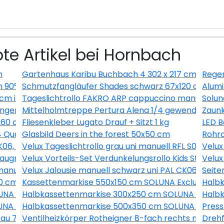
te Artikel bei Hornbach
m
Gartenhaus Karibu Buchbach 4 302 x 217 cm terra
Regen
 90° FU DN130
Schmutzfangläufer Shades schwarz 67x120 cm
Alumi
0 cm inkl. Saugnäpfe
Tageslichtrollo FAKRO ARP cappuccino manuell 94x
Solun
igungen Weiß/Buche-Taubengrau
Mittelholmtreppe Pertura Alena 1/4 gewendelt mit 
Zaunk
260 cm
Fliesenkleber Lugato Drauf + Sitzt 1 kg
LED B
4 Quarzgrund 15 kg
Glasbild Deers in the forest 50x50 cm
Rohrc
FK06, weiß, 49x99 cm
Velux Tageslichtrollo grau uni manuell RFL S04 4161S
Velux
laugrau uni und Faltstore Plissee weiß manuell DFD M04 
Velux Vorteils-Set Verdunkelungsrollo Kids Straßen
Velux
i manuell FHL MK08 1274SWL
Velux Jalousie manuell schwarz uni PAL CK06 7062S
Seite
60 cm MPGS160 KS Induktion Becken rechts
Kassettenmarkise 550x150 cm SOLUNA Exclusiv mit M
Halb
NA ohne Motor Dessin A131
Halbkassettenmarkise 300x250 cm SOLUNA ohne M
Halb
NA mit Motor Dessin 7838
Halbkassettenmarkise 500x350 cm SOLUNA Comfort 
Press
 grau 709x2097x8 mm DIN Links/Rechts
Ventilheizkörper Rotheigner 8-fach rechts mit La
Drehf