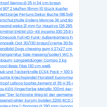
oak 1050x650 mm DIN Rechts
ztopf Sienna Ø 35 H 34 cm braun
ationsbeschichtung 6100 x 1138 x 0,5 mm
l 90° 2 Muffen 18mm 10 Stück Kupfer
0 mm galv.verzinkt, 200 Stück
ettzarge Pertura Dekor Buche 198,5x98,5x16,0 cm Links
rschutzhülle Enders Monroe 3K und Boston 3K
nwand weka 21 mm für Haustyp 126 295 cm natur
,5 L (6 Stk.)
tmittel EHEIM LED-Kit incpiria 330 25,9 W
 OneLook Full HD Funk-Außenkamera Funk Nachtsicht P
mosaik Ciot 30/130 braun/creme 30,5x30,5 cm
andbild Dogs chewing gum II 27x27 cm
tengarnitur Sale messing/poliert WC für Bad + WC Türen
sbaum-Langzeitdünger Compo 2 kg
ahl
pool Basis Tilas 130 cm weiß
x 72 cm grau
ub und Tackerkralle ECS4 Pack = 100 Stück
unte Kriechspindel FloraSelf Euonymus fortunei 'Emerald 
Pinie grey
ztopf Lafiora Sophia Zement Ø 35 H 35 cm grau
 Boys' Ø 12 cm Topf
u KIDS Fingerfarbe Metallic 100ml 4er-Set
el "Der Schönste Weg ist der gemeinsame"
aluminiert silber
assenstrahler Eurom Golden 2200 RCD 2200W
t 1,0 - 5,0 Nm
nleuchte 1-flammig Ø 290 mm Livorno weiß/titanium