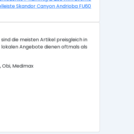
HxL 80x130 mm Sania nickel-matt
lleiste Skandor Canyon Andrioba FU60L 19x58x2400 mm
sind die meisten Artikel preisgleich in
e lokalen Angebote dienen oftmals als
, Obi, Medimax