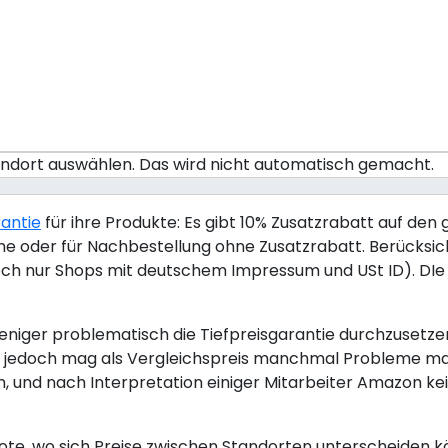
tandort auswählen. Das wird nicht automatisch gemacht.
rantie
für ihre Produkte: Es gibt 10% Zusatzrabatt auf den 
nline oder für Nachbestellung ohne Zusatzrabatt. Berücksi
ch nur Shops mit deutschem Impressum und USt ID). DIe T
iger problematisch die Tiefpreisgarantie durchzusetzen. 
zon jedoch mag als Vergleichspreis manchmal Probleme m
, und nach Interpretation einiger Mitarbeiter Amazon ke
te, wo sich Preise zwischen Standorten unterscheiden k