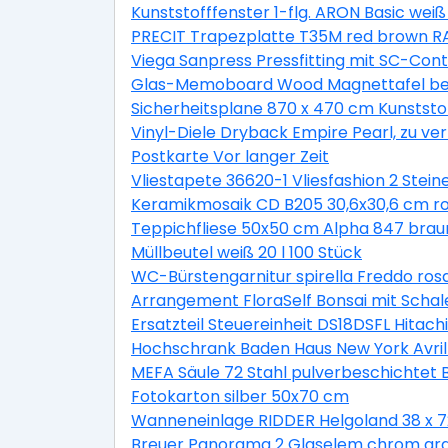
Kunststofffenster 1-flg. ARON Basic wei
PRECIT Trapezplatte T35M red brown RA
Viega Sanpress Pressfitting mit SC-Co
Glas-Memoboard Wood Magnettafel bes
Sicherheitsplane 870 x 470 cm Kunststo
Vinyl-Diele Dryback Empire Pearl, zu ve
Postkarte Vor langer Zeit
Vliestapete 36620-1 Vliesfashion 2 Stein
Keramikmosaik CD B205 30,6x30,6 cm r
Teppichfliese 50x50 cm Alpha 847 brau
Müllbeutel weiß 20 l 100 Stück
WC-Bürstengarnitur spirella Freddo ros
Arrangement FloraSelf Bonsai mit Scha
Ersatzteil Steuereinheit DS18DSFL Hitach
Hochschrank Baden Haus New York Avril 
MEFA Säule 72 Stahl pulverbeschichtet
Fotokarton silber 50x70 cm
Wanneneinlage RIDDER Helgoland 38 x 7
Breuer Panorama 2 Glaselem chrom gr