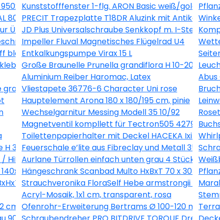
ß 950x550 mm DIN Links
Kunststofffenster 1-flg. ARON Basic weiß/golden 
Pflan
L 8012 2300 x 1095 x 0,63 mm
PRECIT Trapezplatte T18DR Aluzink mit Antikondens
Winke
ntur Übergangsstück 22mmx1/2" AG inox 436483
JD Plus Universalschraube Senkkopf m. I-Stern 4x7
Kompl
chriftbar weiss 30x30 cm
Impeller Fluval Magnetisches Flügelrad U4
Wette
ff blau
Entkalkungspumpe Virax 15 L
Seite
rkleben, 23x150 cm
Große Braunelle Prunella grandiflora H 10-20 cm Co 0
Leuch
Aluminium Reiber Haromac, Latex
Abus
e grau
Vliestapete 36776-6 Character Uni rose
Bruch
ot
Hauptelement Arona 180 x 180/195 cm, pinie
Leinw
n
Wechselgarnitur Messing Modell 35 10/92
Roset
Magnetventil kompllett für Tectron505 42791000
Buch
a
Toilettenpapierhalter mit Deckel HACEKA Ixi edelst
Whirl
le H 30-38 cm Ø 25 cm Topf
Feuerschale e’lite aus Fibreclay und Metall 35 x 35 
Schra
i / HiKOKI 332823
Aurlane Türrollen einfach unten grau 4 Stück DE142
Weißb
140x35 cm gebleichte Eiche mit Spiegel
Hängeschrank Scanbad Multo HxBxT 70 x 30 x 19cm 
Pflan
 BxHxT 205/1100/47 mm Verkehrsweiß RAL 9016
Strauchveronika FloraSelf Hebe armstrongii 'Green
Marab
Acryl-Mosaik, 1x1 cm, transparent, rosa
Stemp
2 cm weiß blau
Ofenrohr-Erweiterung Bertrams Ø 100-120 mm feuer
Terr
au 90/50 cm 3457005003262
Schraubendreher PRO BITDRIVE TORQUE Drehmomen
Decke