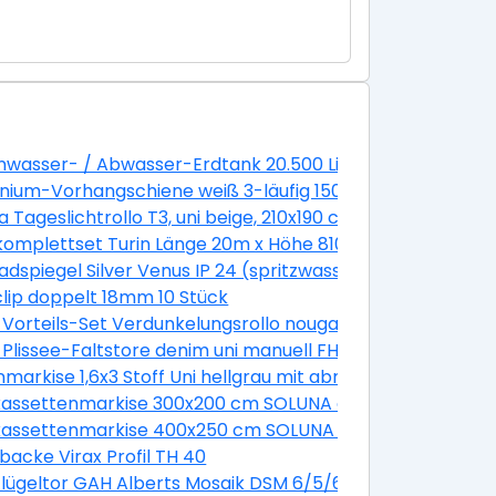
grau
wasser- / Abwasser-Erdtank 20.500 Liter GVT 20.5
nium-Vorhangschiene weiß 3-läufig 150 cm
118 cm (08)
a Tageslichtrollo T3, uni beige, 210x190 cm
Einzelstabgeländer 14 Steigungen/ 13 Stufen 85 cm Buch
omplettset Turin Länge 20m x Höhe 810 mm inkl. Pfosten
adspiegel Silver Venus IP 24 (spritzwassergeschützt)
lip doppelt 18mm 10 Stück
 Vorteils-Set Verdunkelungsrollo nougat uni und Faltsto
4581SWL
 plus Faltstore Plissee weiß DFD M10 4655S
 Plissee-Faltstore denim uni manuell FHL UK04 1286SWL
nmarkise 1,6x3 Stoff Uni hellgrau mit abnehmbarem Pfos
otor Dessin 8430 Gestell silber
kassettenmarkise 300x200 cm SOLUNA ohne Motor Dessi
otor Dessin 320477
kassettenmarkise 400x250 cm SOLUNA ohne Motor Dessi
mit Motor Dessin Trend U190 inkl. Sonnen und Windwäc
backe Virax Profil TH 40
schen Typ E 500x1100 mm RAL geprüft
lügeltor GAH Alberts Mosaik DSM 6/5/6 inkl. Handsender