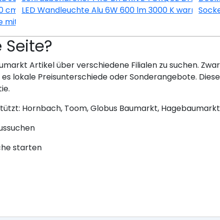
60 cm KUPD OED606-9+ Nachbildung Eiche-hell sägerau
LED Wandleuchte Alu 6W 600 lm 3000 K warmweiß 
Socke
e mit App bernstein
e Seite?
umarkt Artikel über verschiedene Filialen zu suchen. Zwar 
bt es lokale Preisunterschiede oder Sonderangebote. Dies
ie.
stützt: Hornbach, Toom, Globus Baumarkt, Hagebaumarkt
aussuchen
che starten