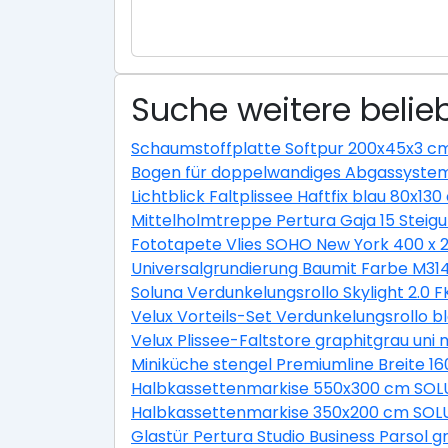
Suche weitere belieb
Schaumstoffplatte Softpur 200x45x3 c
Bogen für doppelwandiges Abgassystem
Lichtblick Faltplissee Haftfix blau 80x13
Mittelholmtreppe Pertura Gaja 15 Ste
Fototapete Vlies SOHO New York 400 x 
Universalgrundierung Baumit Farbe M31
Soluna Verdunkelungsrollo Skylight 2.0 
Velux Vorteils-Set Verdunkelungsrollo b
Velux Plissee-Faltstore graphitgrau un
Miniküche stengel Premiumline Breite 1
Halbkassettenmarkise 550x300 cm SOLU
Halbkassettenmarkise 350x200 cm SOLU
Glastür Pertura Studio Business Parsol