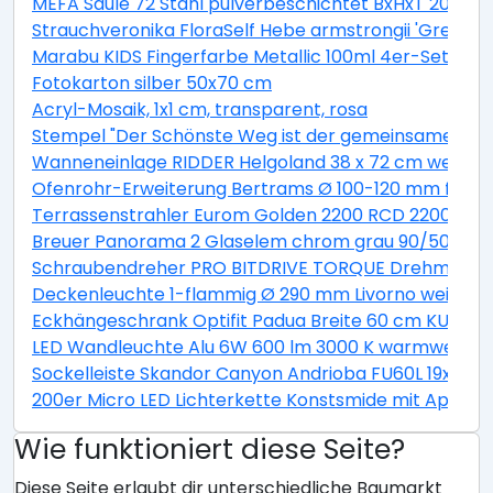
MEFA Säule 72 Stahl pulverbeschichtet BxHxT 205/1
Strauchveronika FloraSelf Hebe armstrongii 'Green B
Marabu KIDS Fingerfarbe Metallic 100ml 4er-Set
Fotokarton silber 50x70 cm
Acryl-Mosaik, 1x1 cm, transparent, rosa
Stempel "Der Schönste Weg ist der gemeinsame"
Wanneneinlage RIDDER Helgoland 38 x 72 cm weiß bl
Ofenrohr-Erweiterung Bertrams Ø 100-120 mm feueral
Terrassenstrahler Eurom Golden 2200 RCD 2200W
Breuer Panorama 2 Glaselem chrom grau 90/50 cm
Schraubendreher PRO BITDRIVE TORQUE Drehmoment
Deckenleuchte 1-flammig Ø 290 mm Livorno weiß/ti
Eckhängeschrank Optifit Padua Breite 60 cm KUPD O
LED Wandleuchte Alu 6W 600 lm 3000 K warmweiß Hx
Sockelleiste Skandor Canyon Andrioba FU60L 19x58
200er Micro LED Lichterkette Konstsmide mit App be
Wie funktioniert diese Seite?
Diese Seite erlaubt dir unterschiedliche Baumarkt