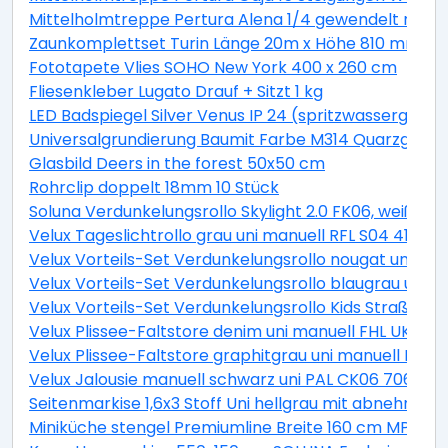
Mittelholmtreppe Pertura Alena 1/4 gewendelt mit Ei
Zaunkomplettset Turin Länge 20m x Höhe 810 mm inkl.
Fototapete Vlies SOHO New York 400 x 260 cm
Fliesenkleber Lugato Drauf + Sitzt 1 kg
LED Badspiegel Silver Venus IP 24 (spritzwassergesch
Universalgrundierung Baumit Farbe M314 Quarzgrund 
Glasbild Deers in the forest 50x50 cm
Rohrclip doppelt 18mm 10 Stück
Soluna Verdunkelungsrollo Skylight 2.0 FK06, weiß, 4
Velux Tageslichtrollo grau uni manuell RFL S04 4161S
Velux Vorteils-Set Verdunkelungsrollo nougat uni un
Velux Vorteils-Set Verdunkelungsrollo blaugrau uni 
Velux Vorteils-Set Verdunkelungsrollo Kids Straßen p
Velux Plissee-Faltstore denim uni manuell FHL UK04 
Velux Plissee-Faltstore graphitgrau uni manuell FHL
Velux Jalousie manuell schwarz uni PAL CK06 7062S
Seitenmarkise 1,6x3 Stoff Uni hellgrau mit abnehmba
Miniküche stengel Premiumline Breite 160 cm MPGS16