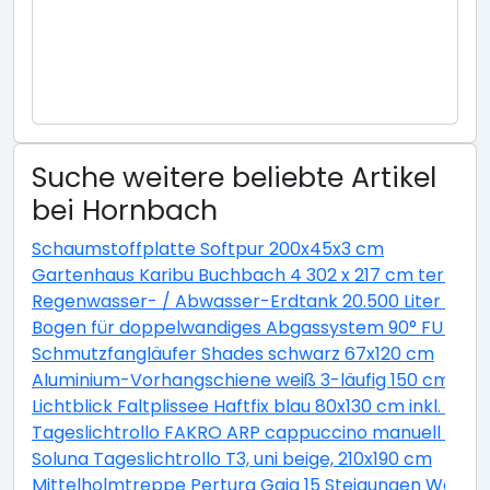
Suche weitere beliebte Artikel
bei Hornbach
Schaumstoffplatte Softpur 200x45x3 cm
Gartenhaus Karibu Buchbach 4 302 x 217 cm terragr
Regenwasser- / Abwasser-Erdtank 20.500 Liter GVT 
Bogen für doppelwandiges Abgassystem 90° FU DN13
Schmutzfangläufer Shades schwarz 67x120 cm
Aluminium-Vorhangschiene weiß 3-läufig 150 cm
Lichtblick Faltplissee Haftfix blau 80x130 cm inkl. Sau
Tageslichtrollo FAKRO ARP cappuccino manuell 94x1
Soluna Tageslichtrollo T3, uni beige, 210x190 cm
Mittelholmtreppe Pertura Gaja 15 Steigungen Weiß