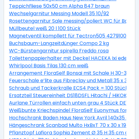
Teppichfliese 50x50 cm Alpha 847 braun
Wechselgarnitur Messing Modell 35 10/92
Rosettengarnitur Sale messing/poliert WC für Bad +
Müllbeutel weiß 20 l 100 Stück
Magnetventil kompllett für Tectron505 42791000
Buchsbaum-Langzeitdünger Compo 2 kg
WC-Bürstengarnitur spirella Freddo rosa
Toilettenpapierhalter mit Deckel HACEKA Ixi edelstah
Whirlpool Basis Tilas 130 cm weiß
Arrangement FloraSelf Bonsai mit Schale H 30-38 c
Feuerschale e’lite aus Fibreclay und Metall 35 x 35 x 
Schraub und Tackerkralle ECS4 Pack = 100 Stück
Ersatzteil Steuereinheit DS18DSFL Hitachi / HiKOKI 33
Aurlane Türrollen einfach unten grau 4 Stück DE142
Weißbunte Kriechspindel FloraSelf Euonymus fortunei 
Hochschrank Baden Haus New York Avril 140x35 cm ge
Hängeschrank Scanbad Multo HxBxT 70 x 30 x 19cm Pi
Pflanztopf Lafiora Sophia Zement Ø 35 H 35 cm grau