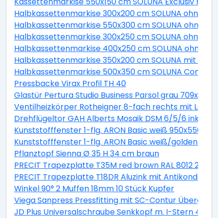
Kassettenmarkise 550x150 cm SOLUNA Exclusiv mit Mo
Halbkassettenmarkise 300x200 cm SOLUNA ohne Mot
Halbkassettenmarkise 550x300 cm SOLUNA ohne Moto
Halbkassettenmarkise 300x250 cm SOLUNA ohne Mot
Halbkassettenmarkise 400x250 cm SOLUNA ohne Mot
Halbkassettenmarkise 350x200 cm SOLUNA mit Moto
Halbkassettenmarkise 500x350 cm SOLUNA Comfort m
Pressbacke Virax Profil TH 40
Glastür Pertura Studio Business Parsol grau 709x209
Ventilheizkörper Rotheigner 8-fach rechts mit Lasc
Drehflügeltor GAH Alberts Mosaik DSM 6/5/6 inkl. H
Kunststofffenster 1-flg. ARON Basic weiß 950x550 mm
Kunststofffenster 1-flg. ARON Basic weiß/golden oa
Pflanztopf Sienna Ø 35 H 34 cm braun
PRECIT Trapezplatte T35M red brown RAL 8012 2300 x
PRECIT Trapezplatte T18DR Aluzink mit Antikondensat
Winkel 90° 2 Muffen 18mm 10 Stück Kupfer
Viega Sanpress Pressfitting mit SC-Contur Übergan
JD Plus Universalschraube Senkkopf m. I-Stern 4x70 