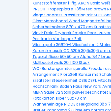
Kunststofffenster 1-flg. ARON Basic wei
PRECIT Trapezplatte T35M red brown RA
Viega Sanpress Pressfitting mit SC-Co
Glas-Memoboard Wood Magnettafel bes
Sicherheitsplane 870 x 470 cm Kunststo
Vinyl-Diele Dryback Empire Pearl, zu ve
Postkarte Vor langer Zeit
Vliestapete 36620-1 Vliesfashion 2 Stein
Keramikmosaik CD B205 30,6x30,6 cm r
Teppichfliese 50x50 cm Alpha 847 brau
Müllbeutel weiß 20 l 100 Stück
WC-Bürstengarnitur spirella Freddo ros
Arrangement FloraSelf Bonsai mit Scha
Ersatzteil Steuereinheit DS18DSFL Hitach
Hochschrank Baden Haus New York Avril 
MEFA Säule 72 Stahl pulverbeschichtet
Fotokarton silber 50x70 cm
Wanneneinlage RIDDER Helgoland 38 x 7
Breuer Panorama 2 Glaselem chrom gr