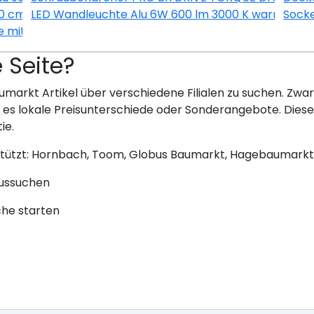
60 cm KUPD OED606-9+ Nachbildung Eiche-hell sägerau
LED Wandleuchte Alu 6W 600 lm 3000 K warmweiß 
Socke
e mit App bernstein
e Seite?
umarkt Artikel über verschiedene Filialen zu suchen. Zwar 
bt es lokale Preisunterschiede oder Sonderangebote. Dies
ie.
stützt: Hornbach, Toom, Globus Baumarkt, Hagebaumarkt
aussuchen
che starten