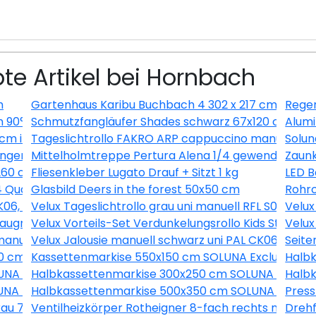
te Artikel bei Hornbach
m
Gartenhaus Karibu Buchbach 4 302 x 217 cm terra
Regen
 90° FU DN130
Schmutzfangläufer Shades schwarz 67x120 cm
Alumi
0 cm inkl. Saugnäpfe
Tageslichtrollo FAKRO ARP cappuccino manuell 94x
Solun
igungen Weiß/Buche-Taubengrau
Mittelholmtreppe Pertura Alena 1/4 gewendelt mit 
Zaunk
260 cm
Fliesenkleber Lugato Drauf + Sitzt 1 kg
LED B
4 Quarzgrund 15 kg
Glasbild Deers in the forest 50x50 cm
Rohrc
FK06, weiß, 49x99 cm
Velux Tageslichtrollo grau uni manuell RFL S04 4161S
Velux
laugrau uni und Faltstore Plissee weiß manuell DFD M04 
Velux Vorteils-Set Verdunkelungsrollo Kids Straßen
Velux
i manuell FHL MK08 1274SWL
Velux Jalousie manuell schwarz uni PAL CK06 7062S
Seite
60 cm MPGS160 KS Induktion Becken rechts
Kassettenmarkise 550x150 cm SOLUNA Exclusiv mit M
Halb
NA ohne Motor Dessin A131
Halbkassettenmarkise 300x250 cm SOLUNA ohne M
Halb
NA mit Motor Dessin 7838
Halbkassettenmarkise 500x350 cm SOLUNA Comfort 
Press
 grau 709x2097x8 mm DIN Links/Rechts
Ventilheizkörper Rotheigner 8-fach rechts mit La
Drehf