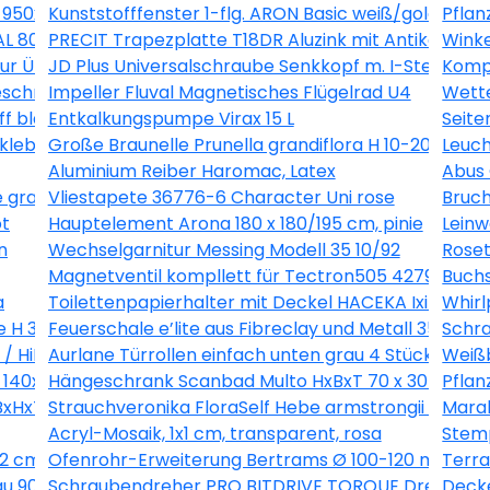
ß 950x550 mm DIN Links
Kunststofffenster 1-flg. ARON Basic weiß/golden 
Pflan
L 8012 2300 x 1095 x 0,63 mm
PRECIT Trapezplatte T18DR Aluzink mit Antikondens
Winke
ntur Übergangsstück 22mmx1/2" AG inox 436483
JD Plus Universalschraube Senkkopf m. I-Stern 4x7
Kompl
chriftbar weiss 30x30 cm
Impeller Fluval Magnetisches Flügelrad U4
Wette
ff blau
Entkalkungspumpe Virax 15 L
Seite
rkleben, 23x150 cm
Große Braunelle Prunella grandiflora H 10-20 cm Co 0
Leuch
Aluminium Reiber Haromac, Latex
Abus
e grau
Vliestapete 36776-6 Character Uni rose
Bruch
ot
Hauptelement Arona 180 x 180/195 cm, pinie
Leinw
n
Wechselgarnitur Messing Modell 35 10/92
Roset
Magnetventil kompllett für Tectron505 42791000
Buch
a
Toilettenpapierhalter mit Deckel HACEKA Ixi edelst
Whirl
le H 30-38 cm Ø 25 cm Topf
Feuerschale e’lite aus Fibreclay und Metall 35 x 35 
Schra
i / HiKOKI 332823
Aurlane Türrollen einfach unten grau 4 Stück DE142
Weißb
140x35 cm gebleichte Eiche mit Spiegel
Hängeschrank Scanbad Multo HxBxT 70 x 30 x 19cm 
Pflan
 BxHxT 205/1100/47 mm Verkehrsweiß RAL 9016
Strauchveronika FloraSelf Hebe armstrongii 'Green
Marab
Acryl-Mosaik, 1x1 cm, transparent, rosa
Stemp
2 cm weiß blau
Ofenrohr-Erweiterung Bertrams Ø 100-120 mm feuer
Terr
au 90/50 cm 3457005003262
Schraubendreher PRO BITDRIVE TORQUE Drehmomen
Decke