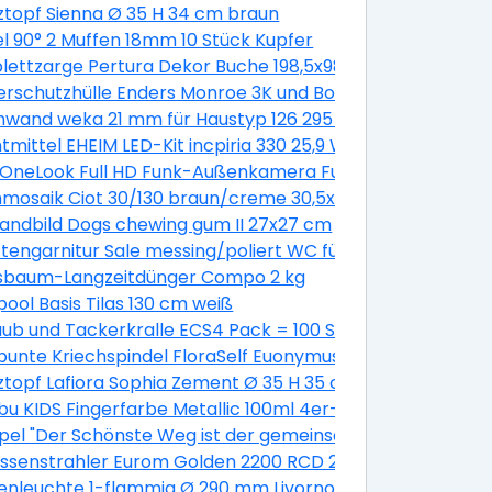
oak 1050x650 mm DIN Rechts
ztopf Sienna Ø 35 H 34 cm braun
ationsbeschichtung 6100 x 1138 x 0,5 mm
l 90° 2 Muffen 18mm 10 Stück Kupfer
0 mm galv.verzinkt, 200 Stück
ettzarge Pertura Dekor Buche 198,5x98,5x16,0 cm Links
rschutzhülle Enders Monroe 3K und Boston 3K
nwand weka 21 mm für Haustyp 126 295 cm natur
,5 L (6 Stk.)
tmittel EHEIM LED-Kit incpiria 330 25,9 W
 OneLook Full HD Funk-Außenkamera Funk Nachtsicht P
mosaik Ciot 30/130 braun/creme 30,5x30,5 cm
andbild Dogs chewing gum II 27x27 cm
tengarnitur Sale messing/poliert WC für Bad + WC Türen
sbaum-Langzeitdünger Compo 2 kg
ahl
pool Basis Tilas 130 cm weiß
x 72 cm grau
ub und Tackerkralle ECS4 Pack = 100 Stück
unte Kriechspindel FloraSelf Euonymus fortunei 'Emerald 
Pinie grey
ztopf Lafiora Sophia Zement Ø 35 H 35 cm grau
 Boys' Ø 12 cm Topf
u KIDS Fingerfarbe Metallic 100ml 4er-Set
el "Der Schönste Weg ist der gemeinsame"
aluminiert silber
assenstrahler Eurom Golden 2200 RCD 2200W
t 1,0 - 5,0 Nm
nleuchte 1-flammig Ø 290 mm Livorno weiß/titanium