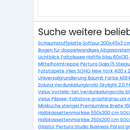
Suche weitere belieb
Schaumstoffplatte Softpur 200x45x3 c
Bogen für doppelwandiges Abgassystem
Lichtblick Faltplissee Haftfix blau 80x13
Mittelholmtreppe Pertura Gaja 15 Ste
Fototapete Vlies SOHO New York 400 x 
Universalgrundierung Baumit Farbe M31
Soluna Verdunkelungsrollo Skylight 2.0 
Velux Vorteils-Set Verdunkelungsrollo b
Velux Plissee-Faltstore graphitgrau un
Miniküche stengel Premiumline Breite 1
Halbkassettenmarkise 550x300 cm SOLU
Halbkassettenmarkise 350x200 cm SOLU
Glastür Pertura Studio Business Parsol