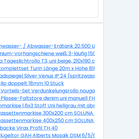
grau
wasser- / Abwasser-Erdtank 20.500 Liter GVT 20.5
nium-Vorhangschiene weiß 3-läufig 150 cm
118 cm (08)
a Tageslichtrollo T3, uni beige, 210x190 cm
Einzelstabgeländer 14 Steigungen/ 13 Stufen 85 cm Buch
omplettset Turin Länge 20m x Höhe 810 mm inkl. Pfosten
adspiegel Silver Venus IP 24 (spritzwassergeschützt)
lip doppelt 18mm 10 Stück
 Vorteils-Set Verdunkelungsrollo nougat uni und Faltsto
4581SWL
 plus Faltstore Plissee weiß DFD M10 4655S
 Plissee-Faltstore denim uni manuell FHL UK04 1286SWL
nmarkise 1,6x3 Stoff Uni hellgrau mit abnehmbarem Pfos
otor Dessin 8430 Gestell silber
kassettenmarkise 300x200 cm SOLUNA ohne Motor Dessi
otor Dessin 320477
kassettenmarkise 400x250 cm SOLUNA ohne Motor Dessi
mit Motor Dessin Trend U190 inkl. Sonnen und Windwäc
backe Virax Profil TH 40
schen Typ E 500x1100 mm RAL geprüft
lügeltor GAH Alberts Mosaik DSM 6/5/6 inkl. Handsender