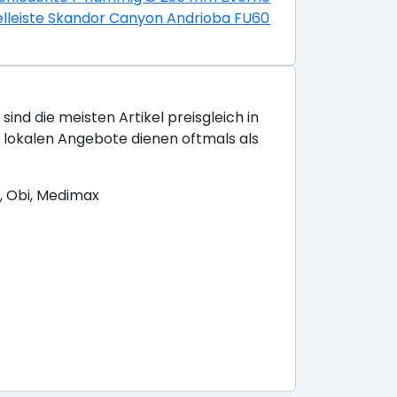
HxL 80x130 mm Sania nickel-matt
lleiste Skandor Canyon Andrioba FU60L 19x58x2400 mm
sind die meisten Artikel preisgleich in
e lokalen Angebote dienen oftmals als
, Obi, Medimax