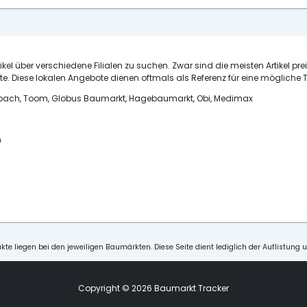
ikel über verschiedene Filialen zu suchen. Zwar sind die meisten Artikel pre
e. Diese lokalen Angebote dienen oftmals als Referenz für eine mögliche T
ornbach, Toom, Globus Baumarkt, Hagebaumarkt, Obi, Medimax
n
kte liegen bei den jeweiligen Baumärkten. Diese Seite dient lediglich der Auflistung 
Copyright © 2026 Baumarkt Tracker