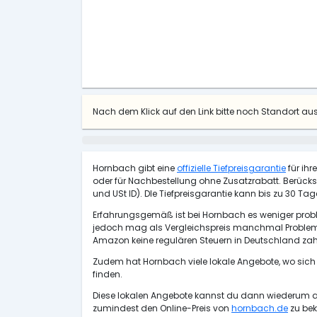
Nach dem Klick auf den Link bitte noch Standort a
Hornbach gibt eine
offizielle Tiefpreisgarantie
für ihr
oder für Nachbestellung ohne Zusatzrabatt. Berüc
und USt ID). DIe Tiefpreisgarantie kann bis zu 30 
Erfahrungsgemäß ist bei Hornbach es weniger problem
jedoch mag als Vergleichspreis manchmal Probleme 
Amazon keine regulären Steuern in Deutschland zahl
Zudem hat Hornbach viele lokale Angebote, wo sich
finden.
Diese lokalen Angebote kannst du dann wiederum als
zumindest den Online-Preis von
hornbach.de
zu bek