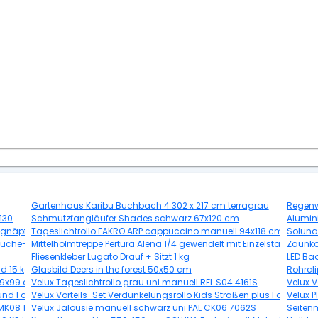
Gartenhaus Karibu Buchbach 4 302 x 217 cm terragrau
Regenw
130
Schmutzfangläufer Shades schwarz 67x120 cm
Alumin
augnäpfe
Tageslichtrollo FAKRO ARP cappuccino manuell 94x118 cm (08)
Soluna 
ß/Buche-Taubengrau
Mittelholmtreppe Pertura Alena 1/4 gewendelt mit Einzelstabgelän
Zaunko
Fliesenkleber Lugato Drauf + Sitzt 1 kg
LED Bad
d 15 kg
Glasbild Deers in the forest 50x50 cm
Rohrcl
 49x99 cm
Velux Tageslichtrollo grau uni manuell RFL S04 4161S
Velux V
 und Faltstore Plissee weiß manuell DFD M04 4581SWL
Velux Vorteils-Set Verdunkelungsrollo Kids Straßen plus Faltstore 
Velux 
L MK08 1274SWL
Velux Jalousie manuell schwarz uni PAL CK06 7062S
Seiten