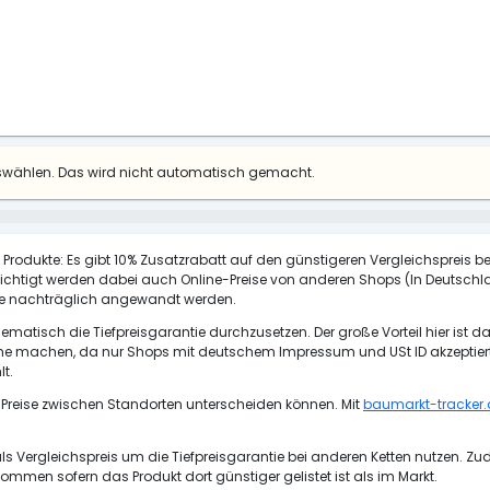
uswählen. Das wird nicht automatisch gemacht.
e Produkte: Es gibt 10% Zusatzrabatt auf den günstigeren Vergleichspreis bei 
ksichtigt werden dabei auch Online-Preise von anderen Shops (In Deuts
Tage nachträglich angewandt werden.
atisch die Tiefpreisgarantie durchzusetzen. Der große Vorteil hier ist da
machen, da nur Shops mit deutschem Impressum und USt ID akzeptiert we
t.
 Preise zwischen Standorten unterscheiden können. Mit
baumarkt-tracker.
 Vergleichspreis um die Tiefpreisgarantie bei anderen Ketten nutzen. Z
ommen sofern das Produkt dort günstiger gelistet ist als im Markt.