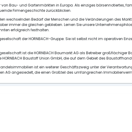
r von Bau- und Gartenmärkten in Europa. Als einziges börsennotiertes, fa
ernde Firmengeschichte zurückblicken.
en wechselnden Bedarf der Menschen und die Veränderungen des Marktes e
er immer die gleichen geblieben. Lernen Sie unsere Unternehmensphiloso
nten erfolgreich festhalten.
sellschaft der HORNBACH-Gruppe. Sie ist selbst nicht im operativen Einze
sgesellschaft ist die HORNBACH Baumarkt AG als Betreiber großflächiger 
ie HORNBACH Baustoff Union GmbH, die auf dem Gebiet des Baustoffhandel
lhandelsimmobilien ist ein weiterer Geschäftszweig unter der Verantwort
lien AG angesiedelt, die einen Großteil des umfangreichen Immobilienv