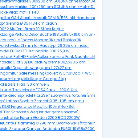
0 Gestell silber
ssettenmarkise 300x200 cm SOLUNA ohne Motor Dessin 8204
0477
ssettenmarkise 400x250 cm SOLUNA ohne Motor Dessin 320925
in Trend U190 inkl. Sonnen und Windwächter
cke Virax Profil TH 40
1100 mm RAL geprüft
ügeltor GAH Alberts Mosaik DSM 6/5/6 inkl. Handsender 434x100 cm anthraz
 DIN Rechts
topf Sienna Ø 35 H 34 cm braun
ung 6100 x 1138 x 0,5 mm
 90° 2 Muffen 18mm 10 Stück Kupfer
nkt, 200 Stück
tzarge Pertura Dekor Buche 198,5x98,5x16,0 cm Links
schutzhülle Enders Monroe 3K und Boston 3K
wand weka 21 mm für Haustyp 126 295 cm natur
ittel EHEIM LED-Kit incpiria 330 25,9 W
neLook Full HD Funk-Außenkamera Funk Nachtsicht PPDF14520S
osaik Ciot 30/130 braun/creme 30,5x30,5 cm
ndbild Dogs chewing gum II 27x27 cm
engarnitur Sale messing/poliert WC für Bad + WC Türen
baum-Langzeitdünger Compo 2 kg
ol Basis Tilas 130 cm weiß
b und Tackerkralle ECS4 Pack = 100 Stück
te Kriechspindel FloraSelf Euonymus fortunei 'Emerald n Gaiety' H 10-15 c
topf Lafiora Sophia Zement Ø 35 H 35 cm grau
opf
KIDS Fingerfarbe Metallic 100ml 4er-Set
l "Der Schönste Weg ist der gemeinsame"
r
senstrahler Eurom Golden 2200 RCD 2200W
leuchte 1-flammig Ø 290 mm Livorno weiß/titanium
Sania nickel-matt
leiste Skandor Canyon Andrioba FU60L 19x58x2400 mm