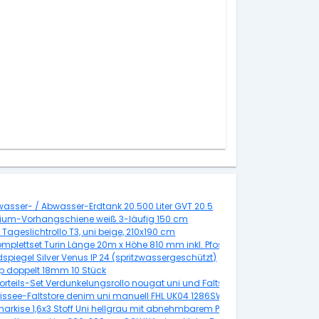
asser- / Abwasser-Erdtank 20.500 Liter GVT 20.5
ium-Vorhangschiene weiß 3-läufig 150 cm
Tageslichtrollo T3, uni beige, 210x190 cm
der 14 Steigungen/ 13 Stufen 85 cm Buche Leimholz/weiss
mplettset Turin Länge 20m x Höhe 810 mm inkl. Pfosten und Zubehör, anth
spiegel Silver Venus IP 24 (spritzwassergeschützt)
ip doppelt 18mm 10 Stück
orteils-Set Verdunkelungsrollo nougat uni und Faltstore Plissee weiß man
Plissee weiß DFD M10 4655S
Plissee-Faltstore denim uni manuell FHL UK04 1286SWL
markise 1,6x3 Stoff Uni hellgrau mit abnehmbarem Pfosten