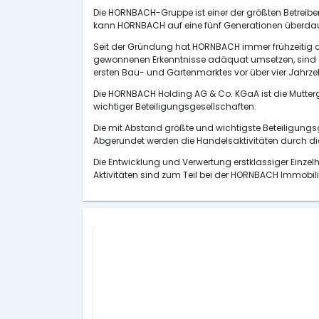
Die HORNBACH-Gruppe ist einer der größten Betreibe
kann HORNBACH auf eine fünf Generationen überdau
Seit der Gründung hat HORNBACH immer frühzeitig d
gewonnenen Erkenntnisse adäquat umsetzen, sind ab
ersten Bau- und Gartenmarktes vor über vier Jahrzeh
Die HORNBACH Holding AG & Co. KGaA ist die Mutterge
wichtiger Beteiligungsgesellschaften.
Die mit Abstand größte und wichtigste Beteiligung
Abgerundet werden die Handelsaktivitäten durch d
Die Entwicklung und Verwertung erstklassiger Einze
Aktivitäten sind zum Teil bei der HORNBACH Immobi