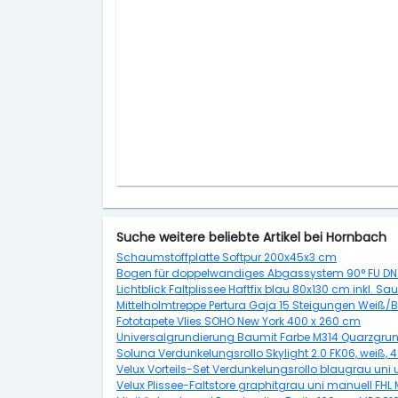
Suche weitere beliebte Artikel bei Hornbach
Schaumstoffplatte Softpur 200x45x3 cm
Bogen für doppelwandiges Abgassystem 90° FU DN
Lichtblick Faltplissee Haftfix blau 80x130 cm inkl. S
Mittelholmtreppe Pertura Gaja 15 Steigungen Wei
Fototapete Vlies SOHO New York 400 x 260 cm
Universalgrundierung Baumit Farbe M314 Quarzgrun
Soluna Verdunkelungsrollo Skylight 2.0 FK06, weiß,
Velux Vorteils-Set Verdunkelungsrollo blaugrau uni
Velux Plissee-Faltstore graphitgrau uni manuell FH