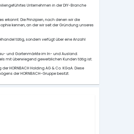
miliengeführtes Unternehmen in der DIY-Branche
rkannt. Die Prinzipien, nach denen wir die
phie kennen, an der wir seit der Gründung unseres
lhandel tätig, sondern verfügt über eine Anzahl
Bau- und Gartenmärkte im In- und Ausland.
s mit überwiegend gewerblichen Kunden tätig ist.
ung der HORNBACH Holding AG & Co. KGaA. Diese
ermögens der HORNBACH-Gruppe besitzt.