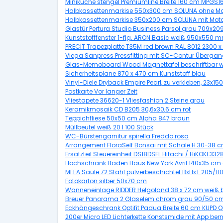
Miniküche stengel Premiumline Breite 160 cm MPGS16
Halbkassettenmarkise 550x300 cm SOLUNA ohne Mot
Halbkassettenmarkise 350x200 cm SOLUNA mit Moto
Glastür Pertura Studio Business Parsol grau 709x2
Kunststofffenster 1-flg. ARON Basic weiß 950x550 m
PRECIT Trapezplatte T35M red brown RAL 8012 2300 x
Viega Sanpress Pressfitting mit SC-Contur Überga
Glas-Memoboard Wood Magnettafel beschriftbar w
Sicherheitsplane 870 x 470 cm Kunststoff blau
Vinyl-Diele Dryback Empire Pearl, zu verkleben, 23x1
Postkarte Vor langer Zeit
Vliestapete 36620-1 Vliesfashion 2 Steine grau
Keramikmosaik CD B205 30,6x30,6 cm rot
Teppichfliese 50x50 cm Alpha 847 braun
Müllbeutel weiß 20 l 100 Stück
WC-Bürstengarnitur spirella Freddo rosa
Arrangement FloraSelf Bonsai mit Schale H 30-38 
Ersatzteil Steuereinheit DS18DSFL Hitachi / HiKOKI 332
Hochschrank Baden Haus New York Avril 140x35 cm g
MEFA Säule 72 Stahl pulverbeschichtet BxHxT 205/1
Fotokarton silber 50x70 cm
Wanneneinlage RIDDER Helgoland 38 x 72 cm weiß 
Breuer Panorama 2 Glaselem chrom grau 90/50 
Eckhängeschrank Optifit Padua Breite 60 cm KUPD 
200er Micro LED Lichterkette Konstsmide mit App bern