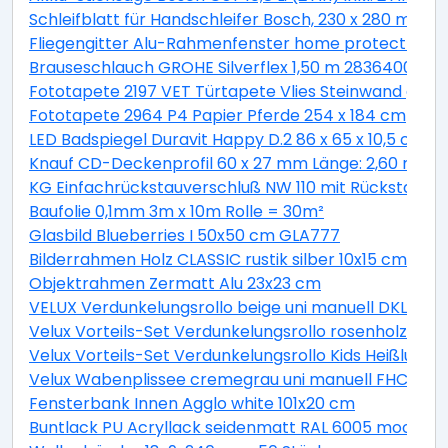
Schleifblatt für Handschleifer Bosch, 230 x 280 mm, K
Fliegengitter Alu-Rahmenfenster home protect weis
Brauseschlauch GROHE Silverflex 1,50 m 28364000
Fototapete 2197 VET Türtapete Vlies Steinwand grau/
Fototapete 2964 P4 Papier Pferde 254 x 184 cm
LED Badspiegel Duravit Happy D.2 86 x 65 x 10,5 cm 
Knauf CD-Deckenprofil 60 x 27 mm Länge: 2,60 m
KG Einfachrückstauverschluß NW 110 mit Rückstaukl
Baufolie 0,1mm 3m x 10m Rolle = 30m²
Glasbild Blueberries I 50x50 cm GLA777
Bilderrahmen Holz CLASSIC rustik silber 10x15 cm
Objektrahmen Zermatt Alu 23x23 cm
VELUX Verdunkelungsrollo beige uni manuell DKL P10
Velux Vorteils-Set Verdunkelungsrollo rosenholz uni
Velux Vorteils-Set Verdunkelungsrollo Kids Heißluftb
Velux Wabenplissee cremegrau uni manuell FHC U31 1
Fensterbank Innen Agglo white 101x20 cm
Buntlack PU Acryllack seidenmatt RAL 6005 moosgrü