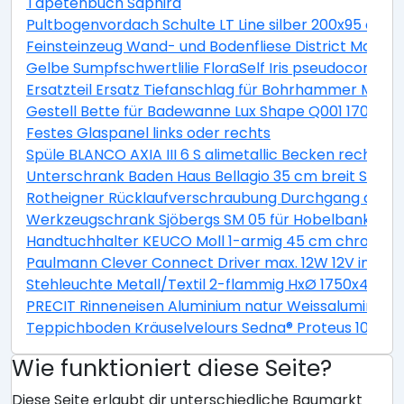
Tapetenbuch Saphira
Pultbogenvordach Schulte LT Line silber 200x95 cm Ac
Feinsteinzeug Wand- und Bodenfliese District Maren
Gelbe Sumpfschwertlilie FloraSelf Iris pseudocorus H 
Ersatzteil Ersatz Tiefanschlag für Bohrhammer MRH
Gestell Bette für Badewanne Lux Shape Q001 170x75
Festes Glaspanel links oder rechts
Spüle BLANCO AXIA III 6 S alimetallic Becken rechts 4
Unterschrank Baden Haus Bellagio 35 cm breit Steing
Rotheigner Rücklaufverschraubung Durchgang abspe
Werkzeugschrank Sjöbergs SM 05 für Hobelbank Origin
Handtuchhalter KEUCO Moll 1-armig 45 cm chrom sta
Paulmann Clever Connect Driver max. 12W 12V inkl. 3
Stehleuchte Metall/Textil 2-flammig HxØ 1750x400 m
PRECIT Rinneneisen Aluminium natur Weissaluminiu
Teppichboden Kräuselvelours Sedna® Proteus 100% E
Wie funktioniert diese Seite?
Diese Seite erlaubt dir unterschiedliche Baumarkt