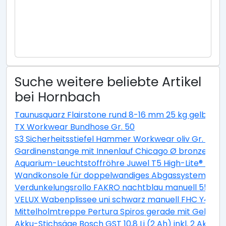
Suche weitere beliebte Artikel
bei Hornbach
Taunusquarz Flairstone rund 8-16 mm 25 kg gelb
TX Workwear Bundhose Gr. 50
S3 Sicherheitsstiefel Hammer Workwear oliv Gr. 38
Gardinenstange mit Innenlauf Chicago Ø bronze 20
Aquarium-Leuchtstoffröhre Juwel T5 High-Lite® Day 
Wandkonsole für doppelwandiges Abgassystem DN
Verdunkelungsrollo FAKRO nachtblau manuell 55x78 
VELUX Wabenplissee uni schwarz manuell FHC Y43 10
Mittelholmtreppe Pertura Spiros gerade mit Geländer
Akku-Stichsäge Bosch GST 10,8 Li (2 Ah) inkl. 2 Akkus