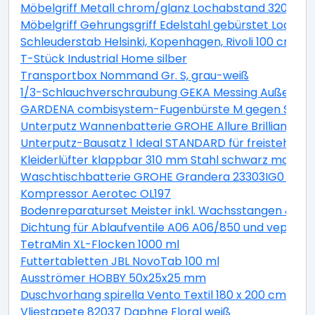
Möbelgriff Metall chrom/glanz Lochabstand 320 m
Möbelgriff Gehrungsgriff Edelstahl gebürstet Locha
Schleuderstab Helsinki, Kopenhagen, Rivoli 100 cm
T-Stück Industrial Home silber
Transportbox Nommand Gr. S, grau-weiß
1/3-Schlauchverschraubung GEKA Messing Außengewi
GARDENA combisystem-Fugenbürste M gegen Schmut
Unterputz Wannenbatterie GROHE Allure Brilliant 24
Unterputz-Bausatz 1 Ideal STANDARD für freistehe
Kleiderlüfter klappbar 310 mm Stahl schwarz matt
Waschtischbatterie GROHE Grandera 23303IG0 chrom/
Kompressor Aerotec OL197
Bodenreparaturset Meister inkl. Wachsstangen & W
Dichtung für Ablaufventile A06 A06/850 und veporit.
TetraMin XL-Flocken 1000 ml
Futtertabletten JBL NovoTab 100 ml
Ausströmer HOBBY 50x25x25 mm
Duschvorhang spirella Vento Textil 180 x 200 cm
Vliestapete 82037 Daphne Floral weiß