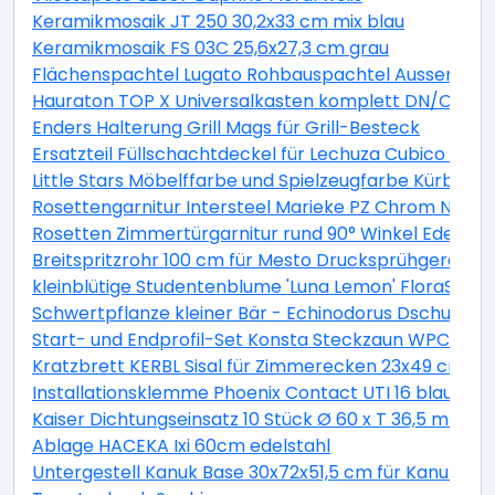
Keramikmosaik JT 250 30,2x33 cm mix blau
Keramikmosaik FS 03C 25,6x27,3 cm grau
Flächenspachtel Lugato Rohbauspachtel Aussen 5 k
Hauraton TOP X Universalkasten komplett DN/OD 110 
Enders Halterung Grill Mags für Grill-Besteck
Ersatzteil Füllschachtdeckel für Lechuza Cubico Ø 4
Little Stars Möbelffarbe und Spielzeugfarbe Kürbisw
Rosettengarnitur Intersteel Marieke PZ Chrom Nickel
Rosetten Zimmertürgarnitur rund 90° Winkel Edelstah
Breitspritzrohr 100 cm für Mesto Drucksprühgeräte
kleinblütige Studentenblume 'Luna Lemon' FloraSelf
Schwertpflanze kleiner Bär - Echinodorus Dschungelst
Start- und Endprofil-Set Konsta Steckzaun WPC 177x1
Kratzbrett KERBL Sisal für Zimmerecken 23x49 cm
Installationsklemme Phoenix Contact UTI 16 blau 307
Kaiser Dichtungseinsatz 10 Stück Ø 60 x T 36,5 mm luf
Ablage HACEKA Ixi 60cm edelstahl
Untergestell Kanuk Base 30x72x51,5 cm für Kanuk® Or