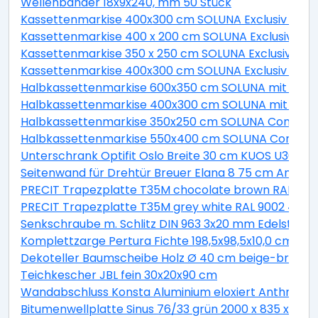
Wellenbänder 18x9x240, mm 50 Stück
Kassettenmarkise 400x300 cm SOLUNA Exclusiv mit 
Kassettenmarkise 400 x 200 cm SOLUNA Exclusiv mit 
Kassettenmarkise 350 x 250 cm SOLUNA Exclusiv mit M
Kassettenmarkise 400x300 cm SOLUNA Exclusiv mit Mo
Halbkassettenmarkise 600x350 cm SOLUNA mit Motor
Halbkassettenmarkise 400x300 cm SOLUNA mit Moto
Halbkassettenmarkise 350x250 cm SOLUNA Comfort 
Halbkassettenmarkise 550x400 cm SOLUNA Comfort 
Unterschrank Optifit Oslo Breite 30 cm KUOS U306-9
Seitenwand für Drehtür Breuer Elana 8 75 cm Anschla
PRECIT Trapezplatte T35M chocolate brown RAL 8017
PRECIT Trapezplatte T35M grey white RAL 9002 4400 
Senkschraube m. Schlitz DIN 963 3x20 mm Edelstahl A
Komplettzarge Pertura Fichte 198,5x98,5x10,0 cm Rec
Dekoteller Baumscheibe Holz Ø 40 cm beige-braun
Teichkescher JBL fein 30x20x90 cm
Wandabschluss Konsta Aluminium eloxiert Anthrazi
Bitumenwellplatte Sinus 76/33 grün 2000 x 835 x 2,2