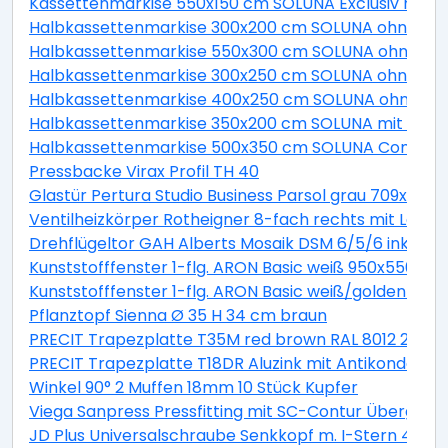
Kassettenmarkise 550x150 cm SOLUNA Exclusiv mit Mo
Halbkassettenmarkise 300x200 cm SOLUNA ohne Mot
Halbkassettenmarkise 550x300 cm SOLUNA ohne Moto
Halbkassettenmarkise 300x250 cm SOLUNA ohne Mot
Halbkassettenmarkise 400x250 cm SOLUNA ohne Mot
Halbkassettenmarkise 350x200 cm SOLUNA mit Moto
Halbkassettenmarkise 500x350 cm SOLUNA Comfort m
Pressbacke Virax Profil TH 40
Glastür Pertura Studio Business Parsol grau 709x209
Ventilheizkörper Rotheigner 8-fach rechts mit Lasc
Drehflügeltor GAH Alberts Mosaik DSM 6/5/6 inkl. H
Kunststofffenster 1-flg. ARON Basic weiß 950x550 mm
Kunststofffenster 1-flg. ARON Basic weiß/golden oa
Pflanztopf Sienna Ø 35 H 34 cm braun
PRECIT Trapezplatte T35M red brown RAL 8012 2300 x
PRECIT Trapezplatte T18DR Aluzink mit Antikondensat
Winkel 90° 2 Muffen 18mm 10 Stück Kupfer
Viega Sanpress Pressfitting mit SC-Contur Übergan
JD Plus Universalschraube Senkkopf m. I-Stern 4x70 