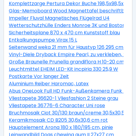
Komplettzarge Pertura Dekor Buche 198,5x98,5x16,0 
Glas-Memoboard Wood Magnettafel beschriftbar we
Impeller Fluval Magnetisches Flügelrad U4
Wetterschutzhülle Enders Monroe 3K und Boston 3K
Sicherheitsplane 870 x 470 cm Kunststoff blau
Entkalkungspumpe Virax 15 L
Seitenwand weka 21 mm für Haustyp 126 295 cm natu
Vinyl-Diele Dryback Empire Pearl, zu verkleben, 23x1
Große Braunelle Prunella grandiflora H 10-20 cm Co 0,
Leuchtmittel EHEIM LED-Kit incpiria 330 25,9 W
Postkarte Vor langer Zeit
Aluminium Reiber Haromac, Latex
Abus OneLook Full HD Funk-Außenkamera Funk Nach
Vliestapete 36620-1 Vliesfashion 2 Steine grau
Vliestapete 36776-6 Character Uni rose
Bruchmosaik Ciot 30/130 braun/creme 30,5x30,5 cm
Keramikmosaik CD B205 30,6x30,6 cm rot
Hauptelement Arona 180 x 180/195 cm, pinie
Leinwandbild Dogs chewing gum II 27x27 cm