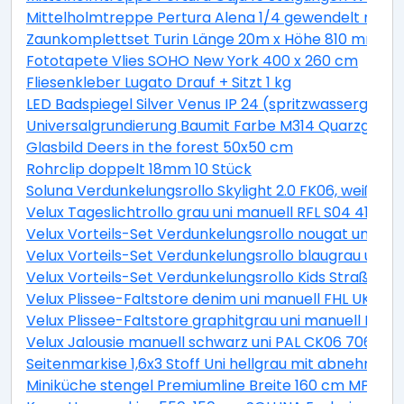
Mittelholmtreppe Pertura Alena 1/4 gewendelt mit Ei
Zaunkomplettset Turin Länge 20m x Höhe 810 mm inkl.
Fototapete Vlies SOHO New York 400 x 260 cm
Fliesenkleber Lugato Drauf + Sitzt 1 kg
LED Badspiegel Silver Venus IP 24 (spritzwassergesch
Universalgrundierung Baumit Farbe M314 Quarzgrund 
Glasbild Deers in the forest 50x50 cm
Rohrclip doppelt 18mm 10 Stück
Soluna Verdunkelungsrollo Skylight 2.0 FK06, weiß, 4
Velux Tageslichtrollo grau uni manuell RFL S04 4161S
Velux Vorteils-Set Verdunkelungsrollo nougat uni un
Velux Vorteils-Set Verdunkelungsrollo blaugrau uni 
Velux Vorteils-Set Verdunkelungsrollo Kids Straßen p
Velux Plissee-Faltstore denim uni manuell FHL UK04 
Velux Plissee-Faltstore graphitgrau uni manuell FHL
Velux Jalousie manuell schwarz uni PAL CK06 7062S
Seitenmarkise 1,6x3 Stoff Uni hellgrau mit abnehmba
Miniküche stengel Premiumline Breite 160 cm MPGS16