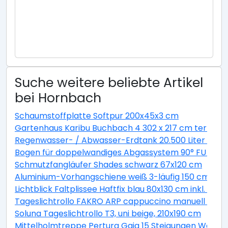
Suche weitere beliebte Artikel
bei Hornbach
Schaumstoffplatte Softpur 200x45x3 cm
Gartenhaus Karibu Buchbach 4 302 x 217 cm terragr
Regenwasser- / Abwasser-Erdtank 20.500 Liter GVT 
Bogen für doppelwandiges Abgassystem 90° FU DN13
Schmutzfangläufer Shades schwarz 67x120 cm
Aluminium-Vorhangschiene weiß 3-läufig 150 cm
Lichtblick Faltplissee Haftfix blau 80x130 cm inkl. Sau
Tageslichtrollo FAKRO ARP cappuccino manuell 94x1
Soluna Tageslichtrollo T3, uni beige, 210x190 cm
Mittelholmtreppe Pertura Gaja 15 Steigungen Weiß