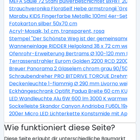
MEFA Säule 72 Stahl pulverbeschichtet BxHxT 205/1
Strauchveronika FloraSelf Hebe armstrongii 'Green B
Marabu KIDS Fingerfarbe Metallic 100ml 4er-Set
Fotokarton silber 50x70 cm
Acryl-Mosaik, 1x1 cm, transparent, rosa
Stempel "Der Schönste Weg ist der gemeinsame"
Wanneneinlage RIDDER Helgoland 38 x 72 cm weiß bl
Ofenrohr-Erweiterung Bertrams Ø 100-120 mm feueral
Terrassenstrahler Eurom Golden 2200 RCD 2200W
Breuer Panorama 2 Glaselem chrom grau 90/50 cm
Schraubendreher PRO BITDRIVE TORQUE Drehmoment
Deckenleuchte 1-flammig Ø 290 mm Livorno weiß/ti
Eckhängeschrank Optifit Padua Breite 60 cm KUPD O
LED Wandleuchte Alu 6W 600 lm 3000 K warmweiß Hx
Sockelleiste Skandor Canyon Andrioba FU60L 19x58
200er Micro LED Lichterkette Konstsmide mit App be
Wie funktioniert diese Seite?
Diese Seite erlaubt dir unterschiedliche Baumarkt