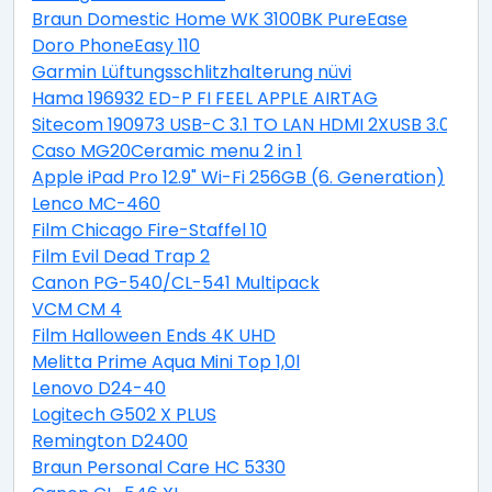
Braun Domestic Home WK 3100BK PureEase
Doro PhoneEasy 110
Garmin Lüftungsschlitzhalterung nüvi
Hama 196932 ED-P FI FEEL APPLE AIRTAG
Sitecom 190973 USB-C 3.1 TO LAN HDMI 2XUSB 3.0 PD
Caso MG20Ceramic menu 2 in 1
Apple iPad Pro 12.9" Wi-Fi 256GB (6. Generation)
Lenco MC-460
Film Chicago Fire-Staffel 10
Film Evil Dead Trap 2
Canon PG-540/CL-541 Multipack
VCM CM 4
Film Halloween Ends 4K UHD
Melitta Prime Aqua Mini Top 1,0l
Lenovo D24-40
Logitech G502 X PLUS
Remington D2400
Braun Personal Care HC 5330