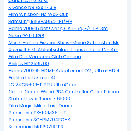
Canon CL-546 XL
Vivanco NB ESS 17.3 B
Film Whisper-No Way Out
Samsung RS6GA854CB1/EG
Hama 200916 Netzwerk, CAT-5e, F/UTP, 3m
Nokia G21 64GB
Musik Helene Fischer Show-Meine Schönsten Moment
Xavax 111876 Ablaufschlauch, ausziehbar 1,2- 4m
Film Der Vorname Club Cinema
Philips HD2581/00
Hama 200339 HDMI-Adapter auf DVI, Ultra-HD 4K
Fujifilm Instax mini 40
LG 24GN60R-B.BEU UltraGear
Nacon Nacon Wired PS4 Controller Color Edition blue
Stabo Hawai Racer - 61000
Film Magic Mikes Last Dance
Panasonic TX-50MX600E
Panasonic SC-PM704EG-K
Kitchenaid 5KFP0719EER