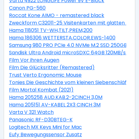
Varta 4922 LONGLIFE Power 9V E-Block
Canon PG-560
Roccat Kone AIMO - remastered black
Zweckform C32011-25 Visitenkarten mit glatten Kant
Hama 118051 TV-WH,TILT,PREM,200
Hama 186306 WETTERSTA.COLOR.EWS-1400
Samsung 980 PRO PCIe 4.0 NVMe M.2 SSD 250GB
Sandisk Ultra Android microSDXC 64GB 120MB/s + Ad
Film Vor ihren Augen
Film Die Glücksritter (Remastered)
Trust Verto Ergonomic Mouse
Tonies Die Geschichte vom kleinen Siebenschläfer, der
Film Mortal Kombat (2021)
Hama 205258 AUD.KAB.2-2CINCH 3,0M
Hama 205151 AV-KABEL 2X3 CINCH 3M
Varta V 321 Watch
Panasonic RF-D30BTEG-K
Logitech MX Keys Mini for Mac
Eufy Bewegungssensor Zusatz