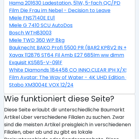
Hama 201630 Ladestation, 51W, 5-fach QC/PD
Film Die Frau im Nebel - Decision to Leave
Miele FNS7140E EU1
Miele G 7410 SCU AutoDos
Bosch WTH83003
Miele TWD 360 WP 8kg
Bauknecht BAKO Profi 5500 PR (BAR2 KP8V2 IN + CTA
Xavax 112876 ST64 Fil Amb E27 685lm ww dimm
Exquisit KS585-V-091F
White Diamonds 184458 CO INNO.CLEAR IPH X/XS
Film Avatar: The Way of Water - 4K UHD Edition (Stee
Stabo XM3004E VOX 12/24
Wie funktioniert diese Seite?
Diese Seite erlaubt dir unterschiedliche Baumarkt
Artikel über verschiedene Filialen zu suchen. Zwar
sind die meisten Artikel preisgleich in verschiedenen
Filialen, aber ab und zu gibt es lokale