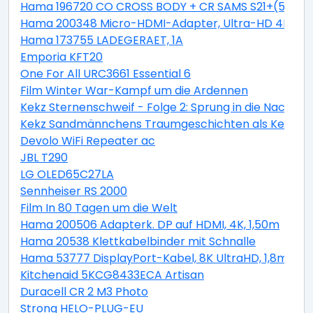
Hama 196720 CO CROSS BODY + CR SAMS S21+(5G)
Hama 200348 Micro-HDMI-Adapter, Ultra-HD 4K
Hama 173755 LADEGERAET, 1A
Emporia KFT20
One For All URC3661 Essential 6
Film Winter War-Kampf um die Ardennen
Kekz Sternenschweif - Folge 2: Sprung in die Nacht al
Kekz Sandmännchens Traumgeschichten als Kekz Ke
Devolo WiFi Repeater ac
JBL T290
LG OLED65C27LA
Sennheiser RS 2000
Film In 80 Tagen um die Welt
Hama 200506 Adapterk. DP auf HDMI, 4K, 1,50m
Hama 20538 Klettkabelbinder mit Schnalle
Hama 53777 DisplayPort-Kabel, 8K UltraHD, 1,8m
Kitchenaid 5KCG8433ECA Artisan
Duracell CR 2 M3 Photo
Strong HELO-PLUG-EU