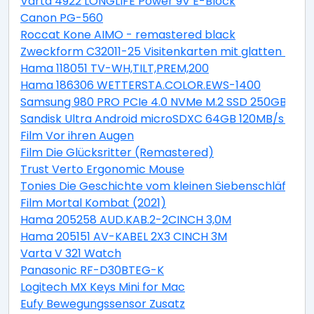
Varta 4922 LONGLIFE Power 9V E-Block
Canon PG-560
Roccat Kone AIMO - remastered black
Zweckform C32011-25 Visitenkarten mit glatten Kant
Hama 118051 TV-WH,TILT,PREM,200
Hama 186306 WETTERSTA.COLOR.EWS-1400
Samsung 980 PRO PCIe 4.0 NVMe M.2 SSD 250GB
Sandisk Ultra Android microSDXC 64GB 120MB/s + Ad
Film Vor ihren Augen
Film Die Glücksritter (Remastered)
Trust Verto Ergonomic Mouse
Tonies Die Geschichte vom kleinen Siebenschläfer, der
Film Mortal Kombat (2021)
Hama 205258 AUD.KAB.2-2CINCH 3,0M
Hama 205151 AV-KABEL 2X3 CINCH 3M
Varta V 321 Watch
Panasonic RF-D30BTEG-K
Logitech MX Keys Mini for Mac
Eufy Bewegungssensor Zusatz