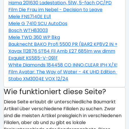
Hama 201630 Ladestation, 51W, 5-fach QC/PD
Film Die Frau im Nebel - Decision to Leave
Miele FNS7140E EU1
Miele G 7410 SCU AutoDos
Bosch WTH83003
Miele TWD 360 WP 8kg
Bauknecht BAKO Profi 5500 PR (BAR2 KP8V2 IN + CTA
Xavax 112876 ST64 Fil Amb E27 685lm ww dimm
Exquisit KS585-V-091F
White Diamonds 184458 CO INNO.CLEAR IPH X/XS
Film Avatar: The Way of Water - 4K UHD Edition (Stee
Stabo XM3004E VOX 12/24
Wie funktioniert diese Seite?
Diese Seite erlaubt dir unterschiedliche Baumarkt
Artikel über verschiedene Filialen zu suchen. Zwar
sind die meisten Artikel preisgleich in verschiedenen
Filialen, aber ab und zu gibt es lokale