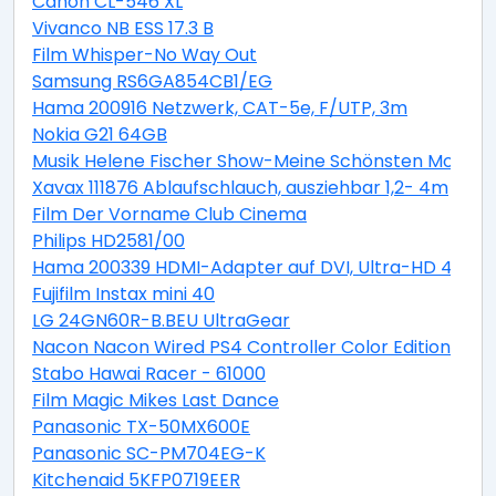
Canon CL-546 XL
Vivanco NB ESS 17.3 B
Film Whisper-No Way Out
Samsung RS6GA854CB1/EG
Hama 200916 Netzwerk, CAT-5e, F/UTP, 3m
Nokia G21 64GB
Musik Helene Fischer Show-Meine Schönsten Moment
Xavax 111876 Ablaufschlauch, ausziehbar 1,2- 4m
Film Der Vorname Club Cinema
Philips HD2581/00
Hama 200339 HDMI-Adapter auf DVI, Ultra-HD 4K
Fujifilm Instax mini 40
LG 24GN60R-B.BEU UltraGear
Nacon Nacon Wired PS4 Controller Color Edition blue
Stabo Hawai Racer - 61000
Film Magic Mikes Last Dance
Panasonic TX-50MX600E
Panasonic SC-PM704EG-K
Kitchenaid 5KFP0719EER