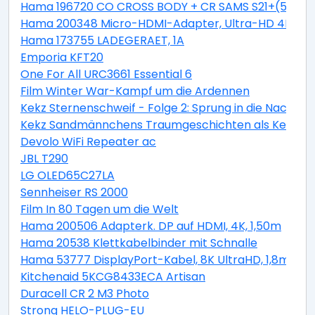
Hama 196720 CO CROSS BODY + CR SAMS S21+(5G)
Hama 200348 Micro-HDMI-Adapter, Ultra-HD 4K
Hama 173755 LADEGERAET, 1A
Emporia KFT20
One For All URC3661 Essential 6
Film Winter War-Kampf um die Ardennen
Kekz Sternenschweif - Folge 2: Sprung in die Nacht al
Kekz Sandmännchens Traumgeschichten als Kekz Ke
Devolo WiFi Repeater ac
JBL T290
LG OLED65C27LA
Sennheiser RS 2000
Film In 80 Tagen um die Welt
Hama 200506 Adapterk. DP auf HDMI, 4K, 1,50m
Hama 20538 Klettkabelbinder mit Schnalle
Hama 53777 DisplayPort-Kabel, 8K UltraHD, 1,8m
Kitchenaid 5KCG8433ECA Artisan
Duracell CR 2 M3 Photo
Strong HELO-PLUG-EU