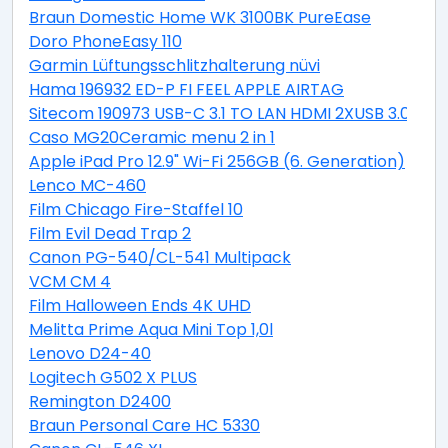
Braun Domestic Home WK 3100BK PureEase
Doro PhoneEasy 110
Garmin Lüftungsschlitzhalterung nüvi
Hama 196932 ED-P FI FEEL APPLE AIRTAG
Sitecom 190973 USB-C 3.1 TO LAN HDMI 2XUSB 3.0 PD
Caso MG20Ceramic menu 2 in 1
Apple iPad Pro 12.9" Wi-Fi 256GB (6. Generation)
Lenco MC-460
Film Chicago Fire-Staffel 10
Film Evil Dead Trap 2
Canon PG-540/CL-541 Multipack
VCM CM 4
Film Halloween Ends 4K UHD
Melitta Prime Aqua Mini Top 1,0l
Lenovo D24-40
Logitech G502 X PLUS
Remington D2400
Braun Personal Care HC 5330