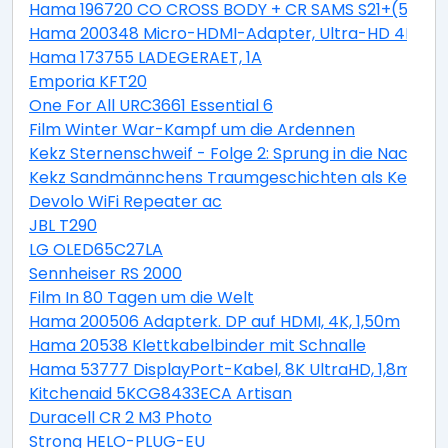
Hama 196720 CO CROSS BODY + CR SAMS S21+(5G)
Hama 200348 Micro-HDMI-Adapter, Ultra-HD 4K
Hama 173755 LADEGERAET, 1A
Emporia KFT20
One For All URC3661 Essential 6
Film Winter War-Kampf um die Ardennen
Kekz Sternenschweif - Folge 2: Sprung in die Nacht al
Kekz Sandmännchens Traumgeschichten als Kekz Ke
Devolo WiFi Repeater ac
JBL T290
LG OLED65C27LA
Sennheiser RS 2000
Film In 80 Tagen um die Welt
Hama 200506 Adapterk. DP auf HDMI, 4K, 1,50m
Hama 20538 Klettkabelbinder mit Schnalle
Hama 53777 DisplayPort-Kabel, 8K UltraHD, 1,8m
Kitchenaid 5KCG8433ECA Artisan
Duracell CR 2 M3 Photo
Strong HELO-PLUG-EU