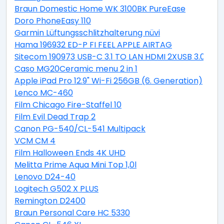
Braun Domestic Home WK 3100BK PureEase
Doro PhoneEasy 110
Garmin Lüftungsschlitzhalterung nüvi
Hama 196932 ED-P FI FEEL APPLE AIRTAG
Sitecom 190973 USB-C 3.1 TO LAN HDMI 2XUSB 3.0 PD
Caso MG20Ceramic menu 2 in 1
Apple iPad Pro 12.9" Wi-Fi 256GB (6. Generation)
Lenco MC-460
Film Chicago Fire-Staffel 10
Film Evil Dead Trap 2
Canon PG-540/CL-541 Multipack
VCM CM 4
Film Halloween Ends 4K UHD
Melitta Prime Aqua Mini Top 1,0l
Lenovo D24-40
Logitech G502 X PLUS
Remington D2400
Braun Personal Care HC 5330