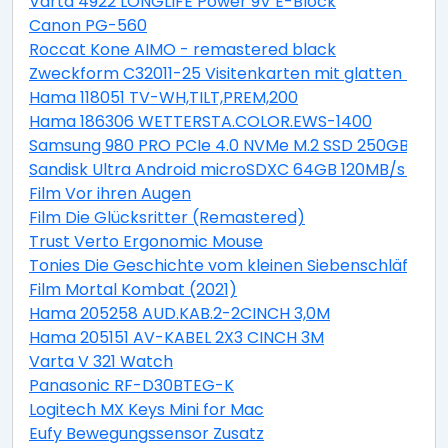
Varta 4922 LONGLIFE Power 9V E-Block
Canon PG-560
Roccat Kone AIMO - remastered black
Zweckform C32011-25 Visitenkarten mit glatten Kant
Hama 118051 TV-WH,TILT,PREM,200
Hama 186306 WETTERSTA.COLOR.EWS-1400
Samsung 980 PRO PCIe 4.0 NVMe M.2 SSD 250GB
Sandisk Ultra Android microSDXC 64GB 120MB/s + Ad
Film Vor ihren Augen
Film Die Glücksritter (Remastered)
Trust Verto Ergonomic Mouse
Tonies Die Geschichte vom kleinen Siebenschläfer, der
Film Mortal Kombat (2021)
Hama 205258 AUD.KAB.2-2CINCH 3,0M
Hama 205151 AV-KABEL 2X3 CINCH 3M
Varta V 321 Watch
Panasonic RF-D30BTEG-K
Logitech MX Keys Mini for Mac
Eufy Bewegungssensor Zusatz