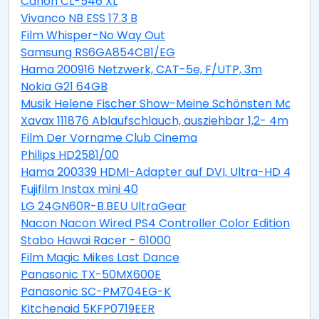
Canon CL-546 XL
Vivanco NB ESS 17.3 B
Film Whisper-No Way Out
Samsung RS6GA854CB1/EG
Hama 200916 Netzwerk, CAT-5e, F/UTP, 3m
Nokia G21 64GB
Musik Helene Fischer Show-Meine Schönsten Moment
Xavax 111876 Ablaufschlauch, ausziehbar 1,2- 4m
Film Der Vorname Club Cinema
Philips HD2581/00
Hama 200339 HDMI-Adapter auf DVI, Ultra-HD 4K
Fujifilm Instax mini 40
LG 24GN60R-B.BEU UltraGear
Nacon Nacon Wired PS4 Controller Color Edition blue
Stabo Hawai Racer - 61000
Film Magic Mikes Last Dance
Panasonic TX-50MX600E
Panasonic SC-PM704EG-K
Kitchenaid 5KFP0719EER