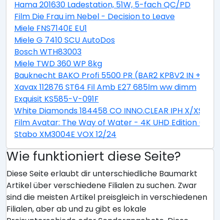
Hama 201630 Ladestation, 51W, 5-fach QC/PD
Film Die Frau im Nebel - Decision to Leave
Miele FNS7140E EU1
Miele G 7410 SCU AutoDos
Bosch WTH83003
Miele TWD 360 WP 8kg
Bauknecht BAKO Profi 5500 PR (BAR2 KP8V2 IN + CTA
Xavax 112876 ST64 Fil Amb E27 685lm ww dimm
Exquisit KS585-V-091F
White Diamonds 184458 CO INNO.CLEAR IPH X/XS
Film Avatar: The Way of Water - 4K UHD Edition (Stee
Stabo XM3004E VOX 12/24
Wie funktioniert diese Seite?
Diese Seite erlaubt dir unterschiedliche Baumarkt
Artikel über verschiedene Filialen zu suchen. Zwar
sind die meisten Artikel preisgleich in verschiedenen
Filialen, aber ab und zu gibt es lokale