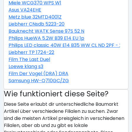
Miele WCG370 WPS W1
Asus VA24EHE
Metz blue 32MTD4001Z
Liebherr CNsdb 5223-20
Bauknecht WATK Sense 97S 52 N
Philips HueWA 5.2W B39 E14 EU 1p
Philips LED classic 40W E14 B35 WW CL ND 2PF - 2er 
Liebherr TP 1724-22
Film The Last Duel
Loewe klang s3
Film Der Vogel (DRA) DRA
Samsung HW-Q710GC/ZG
Wie funktioniert diese Seite?
Diese Seite erlaubt dir unterschiedliche Baumarkt
Artikel über verschiedene Filialen zu suchen. Zwar
sind die meisten Artikel preisgleich in verschiedenen
Filialen, aber ab und zu gibt es lokale