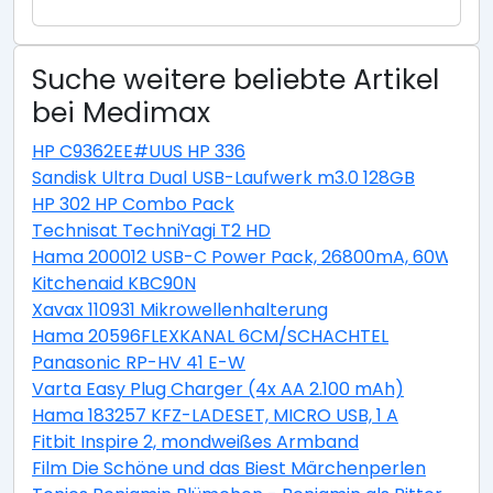
Suche weitere beliebte Artikel
bei Medimax
HP C9362EE#UUS HP 336
Sandisk Ultra Dual USB-Laufwerk m3.0 128GB
HP 302 HP Combo Pack
Technisat TechniYagi T2 HD
Hama 200012 USB-C Power Pack, 26800mA, 60W
Kitchenaid KBC90N
Xavax 110931 Mikrowellenhalterung
Hama 20596FLEXKANAL 6CM/SCHACHTEL
Panasonic RP-HV 41 E-W
Varta Easy Plug Charger (4x AA 2.100 mAh)
Hama 183257 KFZ-LADESET, MICRO USB, 1 A
Fitbit Inspire 2, mondweißes Armband
Film Die Schöne und das Biest Märchenperlen