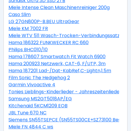
Sandisk Ultra 3D SSD 2TB
Miele Intense Clean Maschinenreiniger 200g
Caso Slim
LG 27GN800P-B.BEU UltraGear
Miele KM 7002 FR
Miele WTV 511 Wasch-Trocken-Verbindungssatz
Hama 186322 FUNKWECKER RC 660
Philips BHC010/10
Hama 178607 Smartwatch Fit Watch 6900
Hama 200923 Netzwerk, CAT-6, F/UTP, 3m
Hama 187201 Lad-/Dat-KabRef,C-Lightn,1.5m
Film Sonic The Hedgehog 2
Garmin Vivoactive 4
Tonies Lieblings-Kinderlieder - Jahreszeitenlieder Ton
Samsung MS2GT5018AP/EG
Kitchenaid 5KCM1209 EOB
JBL Tune 670 NC
Siemens SN55TSEPCE (SN55TS00CE+SZ73100 Bestec
Miele FN 4844 C ws