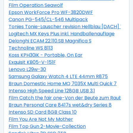
Film Operation Seawolf
Epson WorkForce Pro WF-3820DWF
Canon PG-545/CL-546 Multipack
Tonies Tonie-Lauscher revision Hellblau [DACH] Tonie
Logitech MX Keys Plus inkl. Handballenauflage
Delonghi ECAM 22.110.SB Magnifica S
Technoline WS 8113
Koss KPH30iK - Portable, On Ear
Exquisit KB05-V-151F
Lenovo L29w-30
Samsung Galaxy Watch 4 LTE 44mm R875
Braun Domestic Home MQ 7035X Multi Quick 7
Intenso High Speed Line 128GB USB 3.1
Film Catch the fair one-Von der Beute zum Raubtier
Braun Personal Care 8417s wet&dry Series 8
Intenso SD Card 8GB Class 10
Film You Are Not My Mother
Film Top Gun 2-Movie-Collection