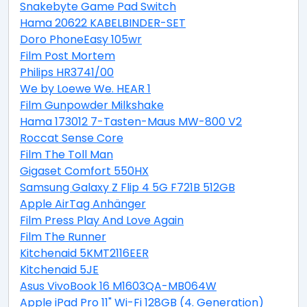
Snakebyte Game Pad Switch
Hama 20622 KABELBINDER-SET
Doro PhoneEasy 105wr
Film Post Mortem
Philips HR3741/00
We by Loewe We. HEAR 1
Film Gunpowder Milkshake
Hama 173012 7-Tasten-Maus MW-800 V2
Roccat Sense Core
Film The Toll Man
Gigaset Comfort 550HX
Samsung Galaxy Z Flip 4 5G F721B 512GB
Apple AirTag Anhänger
Film Press Play And Love Again
Film The Runner
Kitchenaid 5KMT2116EER
Kitchenaid 5JE
Asus VivoBook 16 M1603QA-MB064W
Apple iPad Pro 11" Wi-Fi 128GB (4. Generation)