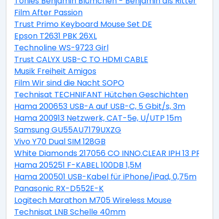
Tonies Benjamin Blümchen - Benjamin als Ritter
Film After Passion
Trust Primo Keyboard Mouse Set DE
Epson T2631 PBK 26XL
Technoline WS-9723 Girl
Trust CALYX USB-C TO HDMI CABLE
Musik Freiheit Amigos
Film Wir sind die Nacht SOPO
Technisat TECHNIFANT Hütchen Geschichten
Hama 200653 USB-A auf USB-C, 5 Gbit/s, 3m
Hama 200913 Netzwerk, CAT-5e, U/UTP 15m
Samsung GU55AU7179UXZG
Vivo Y70 Dual SIM 128GB
White Diamonds 217056 CO INNO.CLEAR IPH 13 PRO
Hama 205251 F-KABEL 100DB 1,5M
Hama 200501 USB-Kabel für iPhone/iPad, 0,75m
Panasonic RX-D552E-K
Logitech Marathon M705 Wireless Mouse
Technisat LNB Schelle 40mm